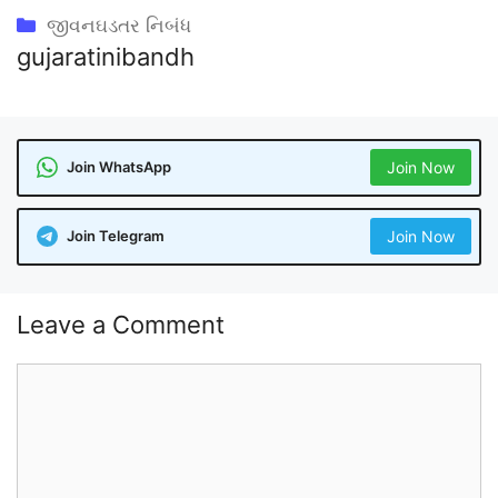
Categories
જીવનઘડતર નિબંધ
gujaratinibandh
Join WhatsApp
Join Now
Join Telegram
Join Now
Leave a Comment
Comment