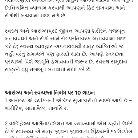
છે.નિયમિત વ્યાયામ કરવાથી આપણને ફિટ રાખવામાં અને
રોગોથી બચવામાં મદદ મળે છે.
સ્વસ્થ અને આરોગ્યપ્રદ જીવન આપણા શરીરને મજબૂત
બનાવવામાં અને રોગો સામે રોગપ્રતિકારક બનાવવામાં મદદ
કરે છે; સ્વસ્થ વ્યવહાર અપનાવવાથી માત્ર વ્યક્તિઓ જ
નહીં પરંતુ સમાજને પણ ફાયદો થાય છે. આપણે સ્વચ્છતા
પ્રથાઓ વિશે જાગૃતિ ફેલાવવાની જરૂર છે. સ્વસ્થ સમુદાય
રાષ્ટ્રને વધુ મજબૂત બનવામાં મદદ કરે છે.
આરોગ્ય અને સ્વચ્છતા નિબંધ પર 10 લાઇન
1.આરોગ્ય એ વ્યક્તિની એકંદર સુખાકારીનો સંદર્ભ આપે છે –
શારીરિક, સામાજિક, માનસિક.
2.વર્લ્ડ હેલ્થ ઓર્ગેનાઈઝેશન આ વ્યાખ્યામાં એમ કહીને ઉમેરે
છે કે સ્વાસ્થ્ય એ માત્ર જીવન જીવવાના ઉદ્દેશ્યનો જ ઉલ્લેખ