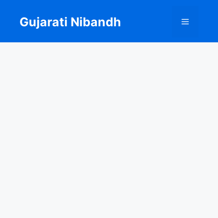
Skip
to
Gujarati Nibandh
Menu
content