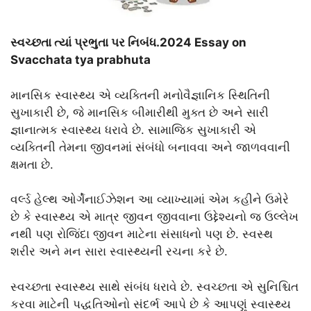
સ્વચ્છતા ત્યાં પ્રભુતા પર નિબંધ.2024 Essay on
Svacchata tya prabhuta
માનસિક સ્વાસ્થ્ય એ વ્યક્તિની મનોવૈજ્ઞાનિક સ્થિતિની
સુખાકારી છે, જે માનસિક બીમારીથી મુક્ત છે અને સારી
જ્ઞાનાત્મક સ્વાસ્થ્ય ધરાવે છે. સામાજિક સુખાકારી એ
વ્યક્તિની તેમના જીવનમાં સંબંધો બનાવવા અને જાળવવાની
ક્ષમતા છે.
વર્લ્ડ હેલ્થ ઓર્ગેનાઈઝેશન આ વ્યાખ્યામાં એમ કહીને ઉમેરે
છે કે સ્વાસ્થ્ય એ માત્ર જીવન જીવવાના ઉદ્દેશ્યનો જ ઉલ્લેખ
નથી પણ રોજિંદા જીવન માટેના સંસાધનો પણ છે. સ્વસ્થ
શરીર અને મન સારા સ્વાસ્થ્યની રચના કરે છે.
સ્વચ્છતા સ્વાસ્થ્ય સાથે સંબંધ ધરાવે છે. સ્વચ્છતા એ સુનિશ્ચિત
કરવા માટેની પદ્ધતિઓનો સંદર્ભ આપે છે કે આપણું સ્વાસ્થ્ય