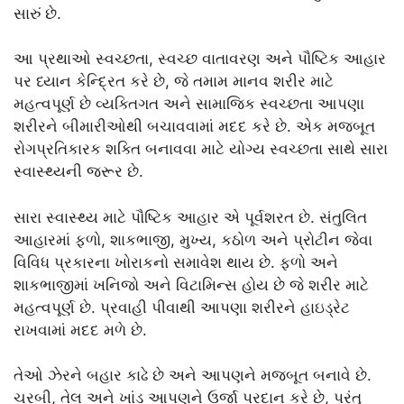
સારું છે.
આ પ્રથાઓ સ્વચ્છતા, સ્વચ્છ વાતાવરણ અને પૌષ્ટિક આહાર
પર ધ્યાન કેન્દ્રિત કરે છે, જે તમામ માનવ શરીર માટે
મહત્વપૂર્ણ છે વ્યક્તિગત અને સામાજિક સ્વચ્છતા આપણા
શરીરને બીમારીઓથી બચાવવામાં મદદ કરે છે. એક મજબૂત
રોગપ્રતિકારક શક્તિ બનાવવા માટે યોગ્ય સ્વચ્છતા સાથે સારા
સ્વાસ્થ્યની જરૂર છે.
સારા સ્વાસ્થ્ય માટે પૌષ્ટિક આહાર એ પૂર્વશરત છે. સંતુલિત
આહારમાં ફળો, શાકભાજી, મુખ્ય, કઠોળ અને પ્રોટીન જેવા
વિવિધ પ્રકારના ખોરાકનો સમાવેશ થાય છે. ફળો અને
શાકભાજીમાં ખનિજો અને વિટામિન્સ હોય છે જે શરીર માટે
મહત્વપૂર્ણ છે. પ્રવાહી પીવાથી આપણા શરીરને હાઇડ્રેટ
રાખવામાં મદદ મળે છે.
તેઓ ઝેરને બહાર કાઢે છે અને આપણને મજબૂત બનાવે છે.
ચરબી, તેલ અને ખાંડ આપણને ઉર્જા પ્રદાન કરે છે, પરંતુ