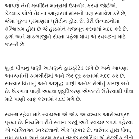
આપણે તેનો મર્યાદિત માત્રામાં ઉપયોગ કરવો જોઈએ.
કેટલાક લોકો તેમના આહારમાં માંસનો પણ સમાવેશ કરે છે,
જેમાં પૂરતા પ્રમાણમાં પ્રોટીન હોય છે. ડેરી ઉત્પાદનોમાં
કેલ્શિયમ હોય છે જે હાડકાંને મજબૂત કરવામાં મદદ કરે છે.
ફળો અને શાકભાજીને રાંધતા પહેલા ધોવા એ સ્વચ્છતા માટે
જરૂરી છે.
શુદ્ધ પીવાનું પાણી આપણને હાઇડ્રેટેડ રાખે છે અને આપણા
અવયવોની કામગીરીમાં અને ઝેર દૂર કરવામાં મદદ કરે છે.
સારવાર વિનાનું અને અશુદ્ધ પાણી અનેક રોગોનું કારણ બને
છે. ઉકળતા પાણી અથવા શુદ્ધિકરણ એજન્ટો ઉમેરવાથી પીવા
માટે પાણી સાફ કરવામાં મદદ મળે છે.
સ્વસ્થ રહેવા માટે સ્વચ્છતા એ એક આવશ્યક આરોગ્યપ્રદ
પ્રથા છે. નિયમિત રીતે સ્નાન કરવું અને સ્વચ્છ કપડાં પહેરવા
એ વ્યક્તિગત સ્વચ્છતાનો એક પ્રકાર છે. વારંવાર હાથ ધોવા,
નખ કાપવા અને બ્રશ કરવા તેમજ ફ્લોસિંગ એ કેટલીક રીતો