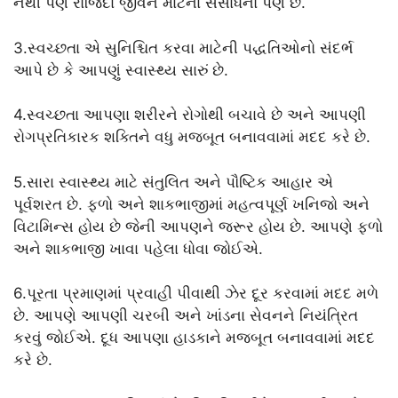
નથી પણ રોજિંદા જીવન માટેના સંસાધનો પણ છે.
3.સ્વચ્છતા એ સુનિશ્ચિત કરવા માટેની પદ્ધતિઓનો સંદર્ભ
આપે છે કે આપણું સ્વાસ્થ્ય સારું છે.
4.સ્વચ્છતા આપણા શરીરને રોગોથી બચાવે છે અને આપણી
રોગપ્રતિકારક શક્તિને વધુ મજબૂત બનાવવામાં મદદ કરે છે.
5.સારા સ્વાસ્થ્ય માટે સંતુલિત અને પૌષ્ટિક આહાર એ
પૂર્વશરત છે. ફળો અને શાકભાજીમાં મહત્વપૂર્ણ ખનિજો અને
વિટામિન્સ હોય છે જેની આપણને જરૂર હોય છે. આપણે ફળો
અને શાકભાજી ખાવા પહેલા ધોવા જોઈએ.
6.પૂરતા પ્રમાણમાં પ્રવાહી પીવાથી ઝેર દૂર કરવામાં મદદ મળે
છે. આપણે આપણી ચરબી અને ખાંડના સેવનને નિયંત્રિત
કરવું જોઈએ. દૂધ આપણા હાડકાને મજબૂત બનાવવામાં મદદ
કરે છે.