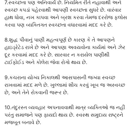
7.સ્વચ્છતા પણ અનિવાર્ય છે. નિયમિત રીતે નહાવાથી અને
સ્વચ્છ કપડાં પહેરવાથી આપણી સ્વચ્છતા સુધરે છે. વારંવાર
હાથ ધોવા, નખ કાપવા અને બ્રશ કરવા તેમજ દરરોજ ફ્લોસ
કરવા પણ વ્યક્તિગત સ્વચ્છતા વધારવામાં મદદ કરે છે.
8.શુદ્ધ પીવાનું પાણી મહત્વપૂર્ણ છે કારણ કે તે આપણને
હાઇડ્રેટેડ રાખે છે અને આપણા અવયવોના કાર્યમાં અને ઝેર
દૂર કરવામાં મદદ કરે છે. સારવાર ન કરાયેલ પાણીથી
ટાઈફોઈડ અને કોલેરા જેવા રોગો થાય છે.
9.કચરાના યોગ્ય નિકાલથી આસપાસની જગ્યા સ્વચ્છ
રાખવામાં મદદ મળે છે. ખુલ્લામાં શૌચ કરવું ખૂબ જ અસ્વચ્છ
છે, અને તેને રોકવાની જરૂર છે.
10.તંદુરસ્ત વ્યવહાર અપનાવવાથી માત્ર વ્યક્તિઓ જ નહીં
પરંતુ સમાજને પણ ફાયદો થાય છે. સ્વસ્થ સમુદાય રાષ્ટ્રને
મજબૂત બનાવે છે.