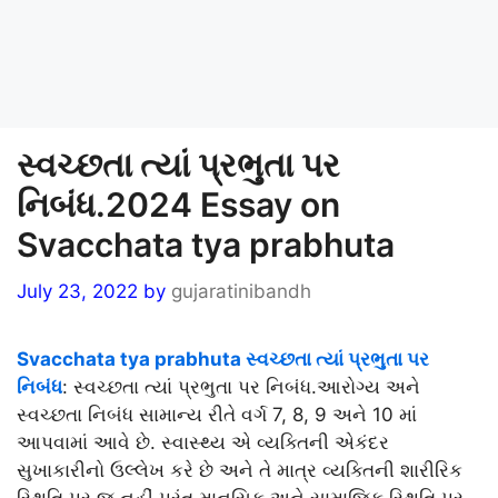
સ્વચ્છતા ત્યાં પ્રભુતા પર
નિબંધ.2024 Essay on
Svacchata tya prabhuta
July 23, 2022
by
gujaratinibandh
Svacchata tya prabhuta સ્વચ્છતા ત્યાં પ્રભુતા પર
નિબંધ
: સ્વચ્છતા ત્યાં પ્રભુતા પર નિબંધ.આરોગ્ય અને
સ્વચ્છતા નિબંધ સામાન્ય રીતે વર્ગ 7, 8, 9 અને 10 માં
આપવામાં આવે છે. સ્વાસ્થ્ય એ વ્યક્તિની એકંદર
સુખાકારીનો ઉલ્લેખ કરે છે અને તે માત્ર વ્યક્તિની શારીરિક
સ્થિતિ પર જ નહીં પરંતુ માનસિક અને સામાજિક સ્થિતિ પર