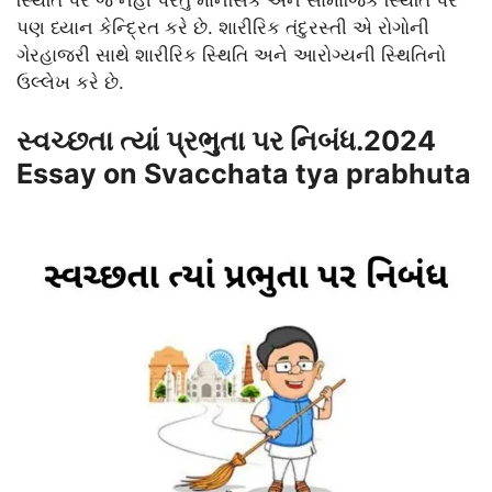
પણ ધ્યાન કેન્દ્રિત કરે છે. શારીરિક તંદુરસ્તી એ રોગોની
ગેરહાજરી સાથે શારીરિક સ્થિતિ અને આરોગ્યની સ્થિતિનો
ઉલ્લેખ કરે છે.
સ્વચ્છતા ત્યાં પ્રભુતા પર નિબંધ.2024
Essay on Svacchata tya prabhuta