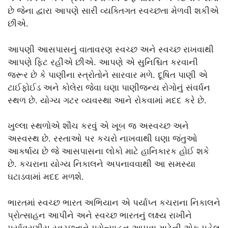
છે જેના દ્વારા આપણે સારી વ્યક્તિગત સ્વચ્છતા મેળવી શકીએ
છીએ.
આપણી આસપાસનું વાતાવરણ સ્વચ્છ અને સ્વચ્છ રાખવાથી
આપણે ફિટ રહીએ છીએ. આપણે એ સુનિશ્ચિત કરવાની
જરૂર છે કે પાણીના સ્ત્રોતોને સારવાર મળે. દૂષિત પાણી એ
ટાઈફોઈડ અને કોલેરા જેવા ઘણા પાણીજન્ય રોગોનું સંવર્ધન
સ્થળ છે. યોગ્ય ગટર વ્યવસ્થા આને રોકવામાં મદદ કરે છે.
ખુલ્લા સ્થળોએ શૌચ કરવું એ ખૂબ જ અસ્વચ્છ અને
અસ્વસ્થ છે. રસ્તાઓ પર કચરો નાખવાથી ઘણા જંતુઓ
આકર્ષાય છે જે આસપાસના લોકો માટે હાનિકારક હોઈ શકે
છે. કચરાના યોગ્ય નિકાલને અપનાવવાથી આ સમસ્યા
ઘટાડવામાં મદદ મળશે.
ભારતમાં સ્વચ્છ ભારત અભિયાન એ પર્યાપ્ત કચરાના નિકાલને
પ્રોત્સાહન આપીને અને સ્વચ્છ ભારતનું લક્ષ્ય રાખીને
પર્યાવરણીય સ્વચ્છતાને પ્રોત્સાહન આપવા માટેની એક પહેલ