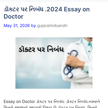
ડૉક્ટર પર નિબંધ .2024 Essay on
Doctor
May 31, 2026
by
gujaratinibandh
Essay on Doctor ડૉક્ટર પર નિબંધ: ડૉક્ટર નિબંધ.નમસ્તે
મિત્રો આજનો આપણો વિષય છે ડૉક્ટર પર નિબંધ .મિત્રો