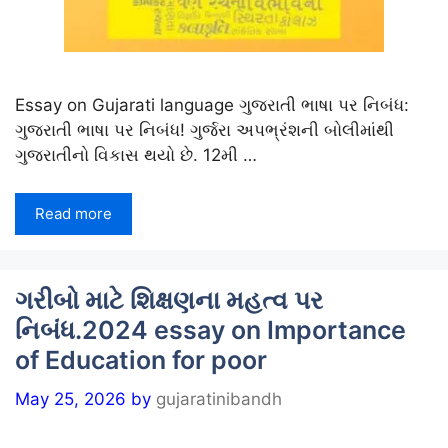
Essay on Gujarati language ગુજરાતી ભાષા પર નિબંધ:
ગુજરાતી ભાષા પર નિબંધ! ગુર્જરા અપભ્રંશની બોલીમાંથી
ગુજરાતીનો વિકાસ થયો છે. 12મી …
Read more
ગરીબો માટે શિક્ષણના મહત્વ પર
નિબંધ.2024 essay on Importance
of Education for poor
May 25, 2026
by
gujaratinibandh