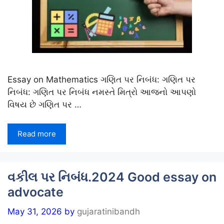
Essay on Mathematics ગણિત પર નિબંધ: ગણિત પર
નિબંધ: ગણિત પર નિબંધ નમસ્તે મિત્રો આજનો આપણો
વિષય છે ગણિત પર …
Read more
વકીલ પર નિબંધ.2024 Good essay on
advocate
May 31, 2026
by
gujaratinibandh