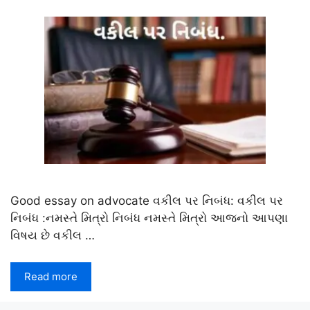
Good essay on advocate વકીલ પર નિબંધ: વકીલ પર
નિબંધ :નમસ્તે મિત્રો નિબંધ નમસ્તે મિત્રો આજનો આપણા
વિષય છે વકીલ …
Read more