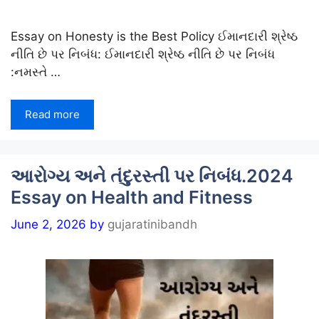
Essay on Honesty is the Best Policy ઈમાનદારી શ્રેષ્ઠ
નીતિ છે પર નિબંધ: ઈમાનદારી શ્રેષ્ઠ નીતિ છે પર નિબંધ
:નમસ્તે …
Read more
આરોગ્ય અને તંદુરસ્તી પર નિબંધ.2024
Essay on Health and Fitness
June 2, 2026
by
gujaratinibandh