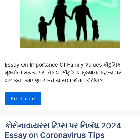
Essay On Importance Of Family Values કૌટુંબિક
મૂલ્યોના મહત્વ પર નિબંધ: કૌટુંબિક મૂલ્યોના મહત્વ પર
વક્તવ્ય: આપણા ભારતીય સમાજોમાં, કૌટુંબિક …
Read more
કોરોનાવાયરસ ટિપ્સ પર નિબંધ.2024
Essay on Coronavirus Tips