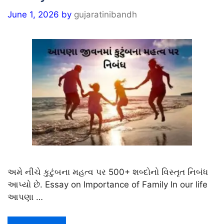
June 1, 2026
by
gujaratinibandh
અમે નીચે કુટુંબના મહત્વ પર 500+ શબ્દોનો વિસ્તૃત નિબંધ
આપ્યો છે. Essay on Importance of Family In our life
આપણા …