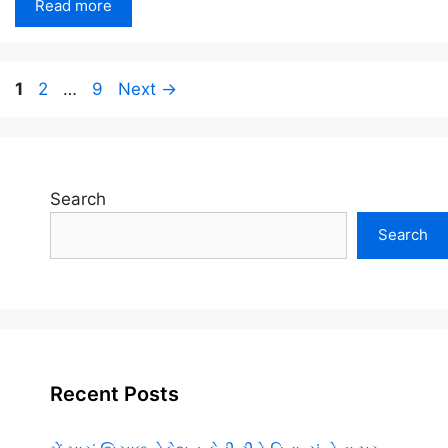
Read more
Page
Page
Page
1
2
…
9
Next
→
Search
Search
Recent Posts