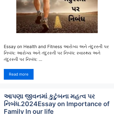
Essay on Health and Fitness આરોગ્ય અને તંદુરસ્તી પર
નિબંધ: આરોગ્ય અને તંદુરસ્તી પર નિબંધ: સ્વાસ્થ્ય અને
તંદુરસ્તી પર નિબંધ: …
Read more
આપણા જીવનમાં કુટુંબના મહત્વ પર
નિબંધ.2024Essay on Importance of
Family In our life