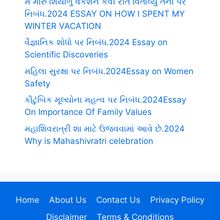
મેં મારું શિયાળુ વેકેશન કેવી રીતે વિતાવ્યું તેના પર
નિબંધ.2024 ESSAY ON HOW I SPENT MY
WINTER VACATION
વૈજ્ઞાનિક શોધો પર નિબંધ.2024 Essay on
Scientific Discoveries
મહિલા સુરક્ષા પર નિબંધ.2024Essay on Women
Safety
કૌટુંબિક મૂલ્યોના મહત્વ પર નિબંધ.2024Essay
On Importance Of Family Values
મહાશિવરાત્રી શા માટે ઉજવવામાં આવે છે.2024
Why is Mahashivratri celebration
Home
About Us
Contact Us
Privacy Policy
Disclaimer
Terms & Conditions