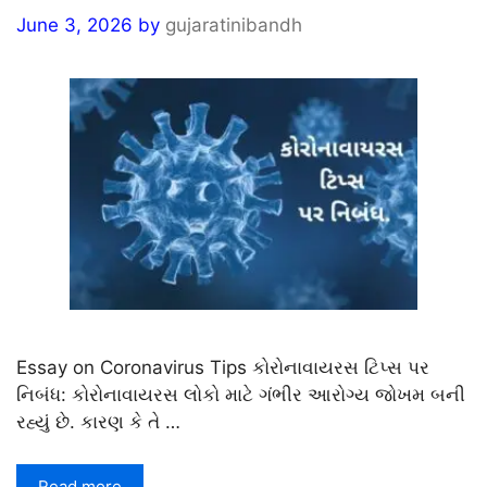
June 3, 2026
by
gujaratinibandh
Essay on Coronavirus Tips કોરોનાવાયરસ ટિપ્સ પર
નિબંધ: કોરોનાવાયરસ લોકો માટે ગંભીર આરોગ્ય જોખમ બની
રહ્યું છે. કારણ કે તે …
Read more