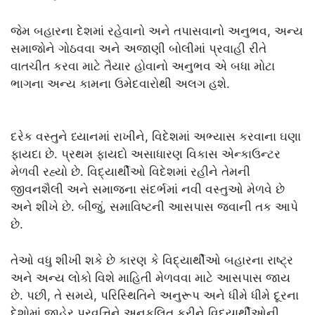
જેમ બહારના દેશમાં રહેવાનો અને તપાસવાનો અનુભવ, અન્ય
સમાજોને ગોઠવવા અને અજાણી બોલીમાં પ્રવાહી રીતે
વાતચીત કરવા માટે તૈયાર હોવાનો અનુભવ એ બધા મોટા
ભાગના અન્ય કામના ઉમેદવારોથી અલગ હશે.
દરેક વસ્તુને ધ્યાનમાં રાખીને, વિદેશમાં અભ્યાસ કરવાના ઘણા
ફાયદા છે. પ્રથમ ફાયદો અસાધારણ વિકાસ એન્કાઉન્ટર
મેળવી રહ્યો છે. વિદ્યાર્થીઓ વિદેશમાં રહીને તેમની
જીવનશૈલી અને સમાજના સંદર્ભમાં નવી વસ્તુઓ મેળવે છે
અને શીખે છે. બીજું, સમાવિષ્ટની આસપાસ જવાની તક આપે
છે.
તેઓ વધુ શીખી શકે છે કારણ કે વિદ્યાર્થીઓ બહારના રાષ્ટ્ર
અને અન્ય લોકો વિશે માહિતી મેળવવા માટે આસપાસ જાય
છે. પછી, તે સમયે, પરિસ્થિતિને અનુરૂપ અને ધીમે ધીમે દૂરના
દેશોમાં જાહેર પ્રવૃત્તિને અનુકૂલિત કરીને વિદ્યાર્થીઓની