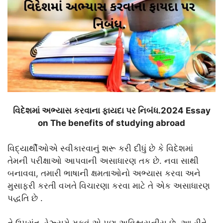
વિદેશમાં અભ્યાસ કરવાના ફાયદા પર નિબંધ.2024 Essay
on The benefits of studying abroad
વિદ્યાર્થીઓએ સ્વીકારવાનું શરૂ કરી દીધું છે કે વિદેશમાં
તેમની પરીક્ષાઓ આપવાની અસાધારણ તક છે. નવા સાથી
બનાવવા, તમારી ભાષાની ક્ષમતાઓનો અભ્યાસ કરવા અને
મુસાફરી કરતી વખતે વિચારણા કરવા માટે તે એક અસાધારણ
પદ્ધતિ છે .