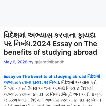
વિદેશમાં અભ્યાસ કરવાના ફાયદા
પર નિબંધ.2024 Essay on The
benefits of studying abroad
May 6, 2026
by
gujaratinibandh
Essay on The benefits of studying abroad વિદેશમાં
અભ્યાસ કરવાના ફાયદા પર નિબંધ
. વિદેશમાં અભ્યાસ કરો
નિબંધ: નમસ્તે મિત્રો આજનો આપણો વિષય છે વિદેશમાં
અભ્યાસ કરવાના ફાયદા પર નિબંધ .મિત્રો અને અહીંયા ખૂબ
જ સરળ ભાષામાં વિદેશમાં અભ્યાસ કરવાના ફાયદા પર નિબંધ
લઈને આવ્યા છીએ .અને વિદ્યાર્થીઓ માટે પણ ખૂબ જ