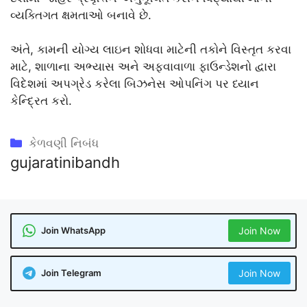
વ્યક્તિગત ક્ષમતાઓ બનાવે છે.
અંતે, કામની યોગ્ય લાઇન શોધવા માટેની તકોને વિસ્તૃત કરવા
માટે, શાળાના અભ્યાસ અને અફવાવાળા ફાઉન્ડેશનો દ્વારા
વિદેશમાં અપગ્રેડ કરેલા બિઝનેસ ઓપનિંગ પર ધ્યાન
કેન્દ્રિત કરો.
Categories
કેળવણી નિબંધ
gujaratinibandh
Join WhatsApp
Join Now
Join Telegram
Join Now