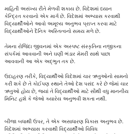
માહિતી અસંખ્ય રીતે મેળવી શકાય છે. વિદેશમાં ધ્યાન
કેન્દ્રિત કરવાનો એક માર્ગ છે. વિદેશમાં અભ્યાસ કરવાથી
વિદ્યાર્થીઓને આવો અમૂલ્ય અનુભવ પ્રાપ્ત કરવા માટે
વિદ્યાર્થીઓને દૈનિક અસ્તિત્વનો સમય મળે છે.
તેમના રોજિંદા જીવનમાં એક અસ્પષ્ટ સંસ્કૃતિના નજીકના
સંપર્કમાં આવવાની અને ઘણી ભંડાર મેમરી સાથે પાછા
આવવાની આ એક અદ્ભુત તક છે.
ઉદાહરણ તરીકે, વિદ્યાર્થીઓ વિદેશમાં ચાર ઋતુઓનો સામનો
કરી શકે છે તે કોઈપણ સ્થાને તેઓ દેશ પસંદ કરે છે જેમાં ચાર
ઋતુઓ હોય છે, જ્યાં તે વિદ્યાર્થીઓ માટે સૌથી વધુ માનનીય
મિનિટ હશે કે જેઓ ક્યારેય અનુભવી શકતા નથી.
બીજા બધાથી ઉપર, તે એક અસાધારણ વિકાસ અનુભવ છે.
વિદેશમાં અભ્યાસ કરવાથી વિદ્યાર્થીઓ વિવિધ