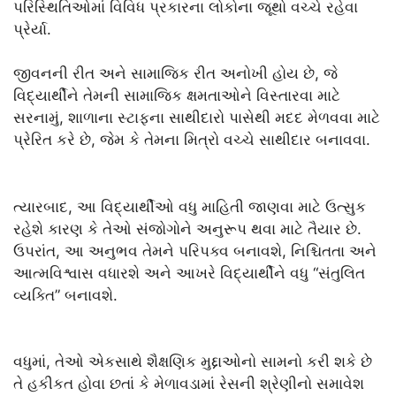
પરિસ્થિતિઓમાં વિવિધ પ્રકારના લોકોના જૂથો વચ્ચે રહેવા
પ્રેર્યા.
જીવનની રીત અને સામાજિક રીત અનોખી હોય છે, જે
વિદ્યાર્થીને તેમની સામાજિક ક્ષમતાઓને વિસ્તારવા માટે
સરનામું, શાળાના સ્ટાફના સાથીદારો પાસેથી મદદ મેળવવા માટે
પ્રેરિત કરે છે, જેમ કે તેમના મિત્રો વચ્ચે સાથીદાર બનાવવા.
ત્યારબાદ, આ વિદ્યાર્થીઓ વધુ માહિતી જાણવા માટે ઉત્સુક
રહેશે કારણ કે તેઓ સંજોગોને અનુરૂપ થવા માટે તૈયાર છે.
ઉપરાંત, આ અનુભવ તેમને પરિપક્વ બનાવશે, નિશ્ચિતતા અને
આત્મવિશ્વાસ વધારશે અને આખરે વિદ્યાર્થીને વધુ “સંતુલિત
વ્યક્તિ” બનાવશે.
વધુમાં, તેઓ એકસાથે શૈક્ષણિક મુદ્દાઓનો સામનો કરી શકે છે
તે હકીકત હોવા છતાં કે મેળાવડામાં રેસની શ્રેણીનો સમાવેશ