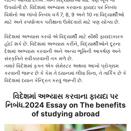
ઉપયોગી છે. વિદેશમાં અભ્યાસ કરવાના ફાયદા પર નિબંધ
વિશેનો આ લાંબો નિબંધ વર્ગ 7, 8, 9 અને 10 ના વિદ્યાર્થીઓ
માટે અને સ્પર્ધાત્મક પરીક્ષાના ઉમેદવારો માટે પણ યોગ્ય છે.
વિદેશમાં અભ્યાસ કરવો એ વિદ્યાર્થી માટે સૌથી ફાયદાકારક
હોઈ શકે છે. વિદેશમાં અભ્યાસ કરીને, વિદ્યાર્થીઓને દૂરના
દેશમાં અભ્યાસ કરવાની અને અન્ય ભૂમિની આકર્ષણ અને
સંસ્કૃતિને સ્વીકારવાની તક મળે છે.
તમારે વિદેશમાં ફક્ત એક સેમેસ્ટર અથવા આખો પ્રોગ્રામ
કરવાની જરૂર છે કે કેમ તે ધ્યાનમાં લીધા વિના, તે તાર્કિક છે કે
વિદેશમાં ધ્યાન કેન્દ્રિત કરવું જરૂરી છે.
વિદેશમાં અભ્યાસ કરવાના ફાયદા પર
નિબંધ.2024 Essay on The benefits
of studying abroad