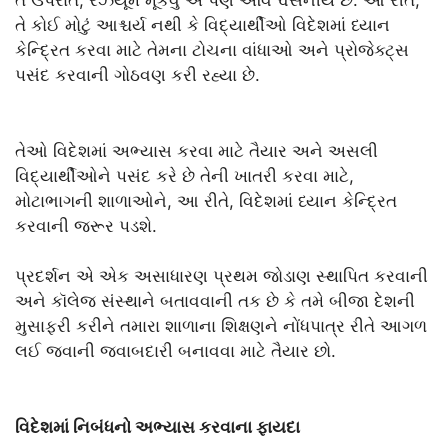
તે ઉપરાંત, રેઝ્યૂમે મૂકવું એ પણ અવિશ્વસનીય છે. આ રીતે,
તે કોઈ મોટું આશ્ચર્ય નથી કે વિદ્યાર્થીઓ વિદેશમાં ધ્યાન
કેન્દ્રિત કરવા માટે તેમના ટોચના વાંધાઓ અને પ્રોજેક્ટ્સ
પસંદ કરવાની ગોઠવણ કરી રહ્યા છે.
તેઓ વિદેશમાં અભ્યાસ કરવા માટે તૈયાર અને અસલી
વિદ્યાર્થીઓને પસંદ કરે છે તેની ખાતરી કરવા માટે,
મોટાભાગની શાળાઓને, આ રીતે, વિદેશમાં ધ્યાન કેન્દ્રિત
કરવાની જરૂર પડશે.
પ્રદર્શન એ એક અસાધારણ પ્રથમ જોડાણ સ્થાપિત કરવાની
અને કૉલેજ સંસ્થાને બતાવવાની તક છે કે તમે બીજા દેશની
મુસાફરી કરીને તમારા શાળાના શિક્ષણને નોંધપાત્ર રીતે આગળ
લઈ જવાની જવાબદારી બનાવવા માટે તૈયાર છો.
વિદેશમાં નિબંધનો અભ્યાસ કરવાના ફાયદા