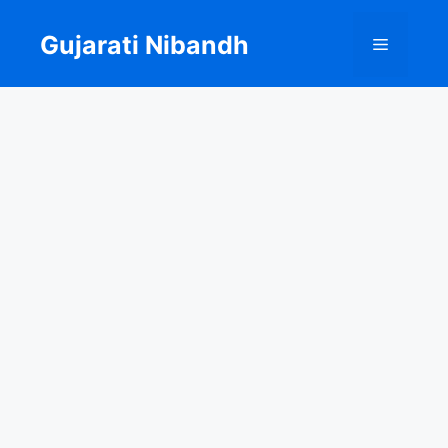
Skip
to
Gujarati Nibandh
Menu
content