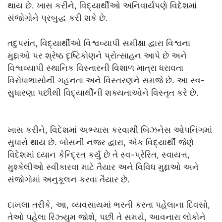
થાય છે. ખાસ કરીને, વિદ્યાર્થીઓ અનિવાર્યપણે વિદેશમાં
સંજોગોને પ્રબુદ્ધ કરી શકે છે.
તદુપરાંત, વિદ્યાર્થીઓ વિશ્વવ્યાપી સમીક્ષા દ્વારા વિશ્વના
મુદ્દાઓ પર શ્રેષ્ઠ દૃષ્ટિકોણને પ્રોત્સાહન આપે છે અને
વિશ્વવ્યાપી સ્થાનિક વિસ્તારની વિશાળ માત્રા ધરાવતા
વિરોધાભાસોની ગહનતા અને વિસ્તરણને સમજે છે. આ સ્વ-
સુધારણા પછીથી વિદ્યાર્થીની શક્યતાઓને વિસ્તૃત કરે છે.
ખાસ કરીને, વિદેશમાં અભ્યાસ કરવાથી બિઝનેસ ઓપનિંગમાં
સુધારો થાય છે. બોસની નજર દ્વારા, એક વિદ્યાર્થી જેણે
વિદેશમાં ધ્યાન કેન્દ્રિત કર્યું છે તે સ્વ-પ્રેરિત, સ્વાયત્ત,
મુશ્કેલીઓ સ્વીકારવા માટે તૈયાર અને વિવિધ મુદ્દાઓ અને
સંજોગોમાં અનુકૂલન કરવા તૈયાર છે.
દાખલા તરીકે, આ, વ્યવસાયમાં ભરતી કરતા પહેલાના દિવસો,
તેઓ પહેલા રિઝ્યુમ જોશે, પછી તે સમયે, આવનારા લોકોને