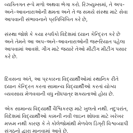
વ્યક્તિગત રૂપે મળો અથવા ભેગા કરો. રિઝ્યુમ્સમાં, તે અપ-
અને-આવનારાઓની ક્ષમતા અને તે જ સમયે સંસ્થા માટે સેવા
આપવાની સંભાવનાને પ્રતિબિંબિત કરે છે,
સંસ્થા જોશે કે કયા સ્પર્ધકો વિદેશમાં ધ્યાન કેન્દ્રિત કરે છે
અને તેમને આ અપ-અને-આવનારાઓની જરૂરિયાત પહેલા
આપવામાં આવશે. ગીગ માટે જ્યારે તેઓ મીટીંગ મીટીંગ પસાર
કરે છે.
દિવસના અંતે, આ પ્રકારના વિદ્યાર્થીઓમાં સ્થાનિક રીતે
ધ્યાન કેન્દ્રિત કરતા સામાન્ય વિદ્યાર્થીઓ કરતાં યોગ્ય
વ્યવસાય મેળવવાની વધુ નોંધપાત્ર શક્યતાઓ હોય છે.
એક સામાન્ય વિદ્યાર્થી વૈશ્વિકરણ માટે ખુલતો નથી. તદુપરાંત,
વિદેશમાં વિદ્યાર્થીઓ કામની નવી લાઇન શોધવા માટે ખરેખર
મક્કમ નથી કારણ કે તે કોલેજોમાંથી મેળવેલ ડિગ્રી વિશ્વવ્યાપી
સંગઠનો દ્વારા માનવામાં આવે છે.