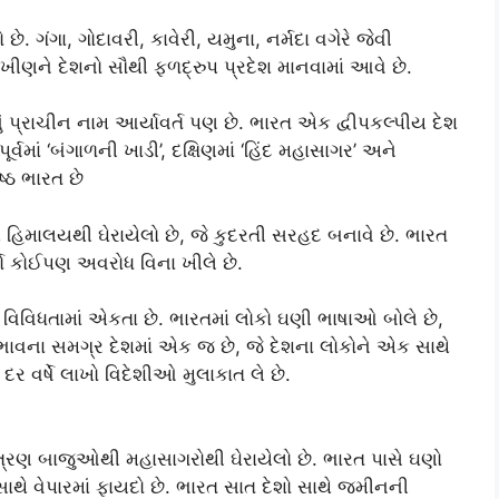
. ગંગા, ગોદાવરી, કાવેરી, યમુના, નર્મદા વગેરે જેવી
 ખીણને દેશનો સૌથી ફળદ્રુપ પ્રદેશ માનવામાં આવે છે.
ું પ્રાચીન નામ આર્યાવર્ત પણ છે. ભારત એક દ્વીપકલ્પીય દેશ
 પૂર્વમાં ‘બંગાળની ખાડી’, દક્ષિણમાં ‘હિંદ મહાસાગર’ અને
ષ્ઠ ભારત છે
હિમાલયથી ઘેરાયેલો છે, જે કુદરતી સરહદ બનાવે છે. ભારત
મો કોઈપણ અવરોધ વિના ખીલે છે.
વિવિધતામાં એકતા છે. ભારતમાં લોકો ઘણી ભાષાઓ બોલે છે,
ી ભાવના સમગ્ર દેશમાં એક જ છે, જે દેશના લોકોને એક સાથે
દર વર્ષે લાખો વિદેશીઓ મુલાકાત લે છે.
ે ત્રણ બાજુઓથી મહાસાગરોથી ઘેરાયેલો છે. ભારત પાસે ઘણો
 સાથે વેપારમાં ફાયદો છે. ભારત સાત દેશો સાથે જમીનની