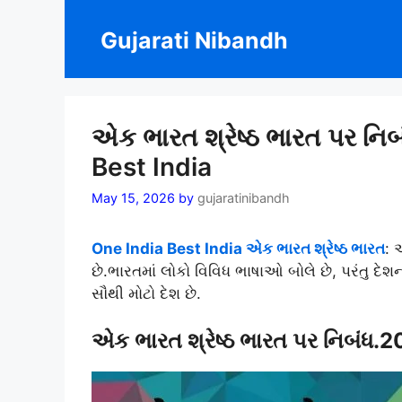
Skip
to
Gujarati Nibandh
content
એક ભારત શ્રેષ્ઠ ભારત પર ન
Best India
May 15, 2026
by
gujaratinibandh
One India Best India એક ભારત શ્રેષ્ઠ ભારત
: 
છે.ભારતમાં લોકો વિવિધ ભાષાઓ બોલે છે, પરંતુ દેશની 
સૌથી મોટો દેશ છે.
એક ભારત શ્રેષ્ઠ ભારત પર નિબંધ.