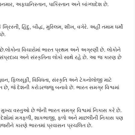
ાનમાર, અફઘાનિસ્તાન, પાકિસ્તાન અને બાંગ્લાદેશ છે.
રિસ્તી, હિંદુ, બૌદ્ધ, મુસ્લિમ, શીખ, વગેરે. અહીં તમામ ધર્મો
છે.
ે છે.લોકોના વિચારોમાં ભારત પ્રથમ અને અગ્રણી છે. લોકોને
મ, સંપ્રદાય અને સંસ્કૃતિના લોકો સાથે રહે છે. આ જ કારણ છે
ઞાન, ફિલસૂફી, વિવિધતા, સંસ્કૃતિ અને ટેકનોલોજી માટે
 છે, જે દેશની કરોડરજ્જુ બનાવે છે. ભારત સમગ્ર વિશ્વમાં
મુખ્ય વસ્તુઓ છે જેની ભારત સમગ્ર વિશ્વમાં નિકાસ કરે છે.
િવિધ દેશોમાં મગફળી, શાકભાજી, ફળો અને માછલીની નિકાસ પણ
ાજરીને કારણે ભારતમાં પ્રવાસન પ્રચલિત છે.