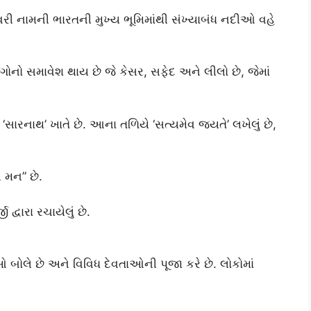
ોદાવરી નામની ભારતની મુખ્ય ભૂમિમાંથી સંખ્યાબંધ નદીઓ વહે
ંગોનો સમાવેશ થાય છે જે કેસર, સફેદ અને લીલો છે, જેમાં
‘સારનાથ’ ખાતે છે. આના તળિયે ‘સત્યમેવ જયતે’ લખેલું છે,
ણ મન” છે.
 દ્વારા રચાયેલું છે.
બોલે છે અને વિવિધ દેવતાઓની પૂજા કરે છે. લોકોમાં