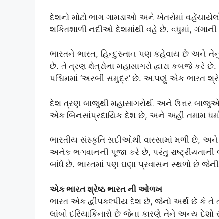
દેશનો મોટો ભાગ ગામડાઓ અને ખેતરોમાં વહેંચાયેલો છે
શકિતશાળી નદીઓ દેશમાંથી વહે છે. વધુમાં, ગંગાની
ભારતને ભારત, હિન્દુસ્તાન પણ કહેવાય છે અને તેન
છે. તે ત્રણ ક્ષેત્રોના મહાસાગરો દ્વારા કબજે કરે છે.
પશ્ચિમમાં ‘અરબી સમુદ્ર’ છે. આપણું એક ભારત શ્રે
દેશ ત્રણ બાજુથી મહાસાગરોથી અને ઉત્તર બાજુએ 
એક બિનસાંપ્રદાયિક દેશ છે, અને અહીં તમામ ધર્
ભારતીય સંસ્કૃતિ સદીઓથી વારસામાં મળી છે, અને 
અનેક ભગવાનની પૂજા કરે છે, પરંતુ રાષ્ટ્રીયતાન
બાંધે છે. ભારતમાં પણ ઘણા પ્રવાસન સ્થળો છે જેની 
એક ભારત શ્રેષ્ઠ ભારત ની ઓળખ
ભારત એક દ્વીપકલ્પીય દેશ છે, જેનો અર્થ છે કે ત
લાંબો દરિયાકિનારો છે જેના કારણે તેને અન્ય દેશો