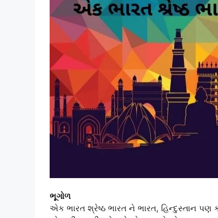
ભૂગોળ
એક ભારત શ્રેષ્ઠ ભારત ને ભારત, હિન્દુસ્તાન પણ ક