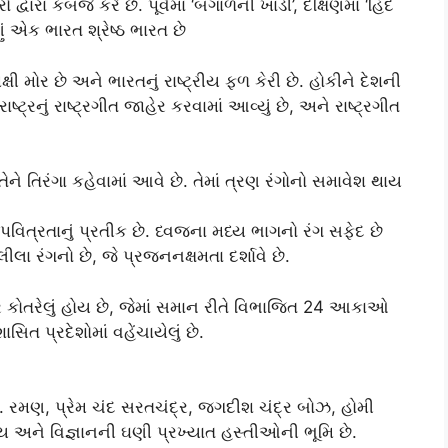
દ્વારા કબજે કરે છે. પૂર્વમાં ‘બંગાળની ખાડી’, દક્ષિણમાં ‘હિંદ
ં એક ભારત શ્રેષ્ઠ ભારત છે
 પક્ષી મોર છે અને ભારતનું રાષ્ટ્રીય ફળ કેરી છે. હોકીને દેશની
ટ્રનું રાષ્ટ્રગીત જાહેર કરવામાં આવ્યું છે, અને રાષ્ટ્રગીત
 તેને તિરંગા કહેવામાં આવે છે. તેમાં ત્રણ રંગોનો સમાવેશ થાય
વિત્રતાનું પ્રતીક છે. ધ્વજના મધ્ય ભાગનો રંગ સફેદ છે
લીલા રંગનો છે, જે પ્રજનનક્ષમતા દર્શાવે છે.
ર કોતરેલું હોય છે, જેમાં સમાન રીતે વિભાજિત 24 આકાઓ
િત પ્રદેશોમાં વહેંચાયેલું છે.
ી. રમણ, પ્રેમ ચંદ સરતચંદ્ર, જગદીશ ચંદ્ર બોઝ, હોમી
ય અને વિજ્ઞાનની ઘણી પ્રખ્યાત હસ્તીઓની ભૂમિ છે.