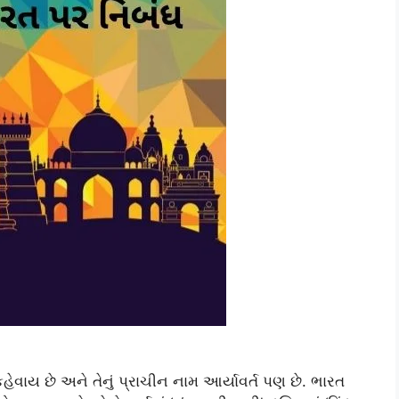
હેવાય છે અને તેનું પ્રાચીન નામ આર્યાવર્ત પણ છે. ભારત