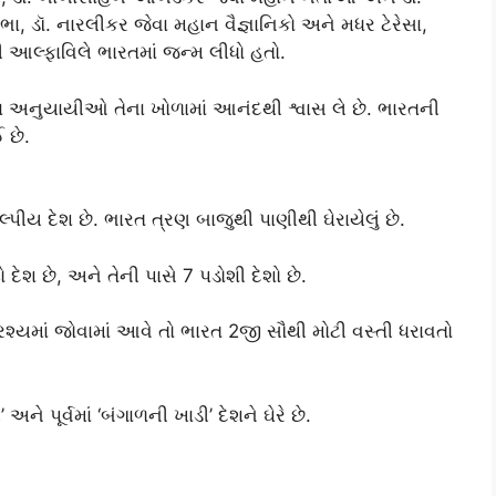
ભા, ડૉ. નારલીકર જેવા મહાન વૈજ્ઞાનિકો અને મધર ટેરેસા,
રી આલ્ફાવિલે ભારતમાં જન્મ લીધો હતો.
ોના અનુયાયીઓ તેના ખોળામાં આનંદથી શ્વાસ લે છે. ભારતની
 છે.
્પીય દેશ છે. ભારત ત્રણ બાજુથી પાણીથી ઘેરાયેલું છે.
 દેશ છે, અને તેની પાસે 7 પડોશી દેશો છે.
રશ્યમાં જોવામાં આવે તો ભારત 2જી સૌથી મોટી વસ્તી ધરાવતો
અને પૂર્વમાં ‘બંગાળની ખાડી’ દેશને ઘેરે છે.