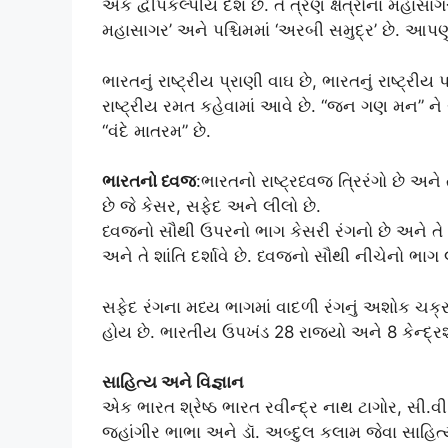
એક દ્વીપકલ્પીય દેશ છે. તે ત્રણ ક્ષેત્રોના મહાસાગરો 
મહાસાગર’ અને પશ્ચિમમાં ‘અરબી સમુદ્ર’ છે. આપણુ
ભારતનું રાષ્ટ્રીય પ્રાણી વાઘ છે, ભારતનું રાષ્ટ્રીય
રાષ્ટ્રીય રમત કહેવામાં આવે છે. “જન ગણ મન” ને રાષ્
“વંદે માતરમ” છે.
ભારતનો ધ્વજ
:ભારતનો રાષ્ટ્રધ્વજ ત્રિરંગો છે અને
છે જે કેસર, સફેદ અને લીલો છે.
ધ્વજનો સૌથી ઉપરનો ભાગ કેસરી રંગનો છે અને તે પ
અને તે શાંતિ દર્શાવે છે. ધ્વજનો સૌથી નીચેનો ભાગ 
સફેદ રંગના મધ્ય ભાગમાં વાદળી રંગનું અશોક ચક્
હોય છે. ભારતીય ઉપખંડ 28 રાજ્યો અને 8 કેન્દ્રશાસ
સાહિત્ય અને વિજ્ઞાન
એક ભારત શ્રેષ્ઠ ભારત રવીન્દ્ર નાથ ટાગોર, સી.વ
જહાંગીર ભાભા અને ડૉ. અબ્દુલ કલામ જેવા સાહિત્