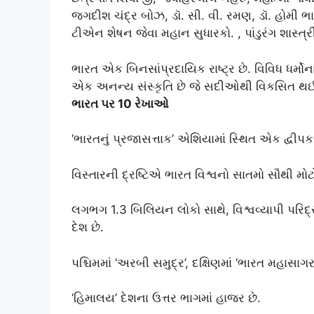
જગદીશ ચંદ્ર બોઝ, ડૉ. સી. વી. રમણ, ડૉ. હોમી ભા
ટીએન શેષન જેવા મહાન સુધારકો. , પાંડુરંગ શાસ્ત્
ભારત એક બિનસાંપ્રદાયિક રાષ્ટ્ર છે. વિવિધ ધર્મ
એક અનન્ય સંસ્કૃતિ છે જે સદીઓથી વિકસિત થઈ
ભારત પર 10 રેખાઓ
‘ભારતનું પ્રજાસત્તાક’ એશિયામાં સ્થિત એક દ્વીપકલ
વિસ્તારની દ્રષ્ટિએ ભારત વિશ્વનો સાતમો સૌથી મોટો
લગભગ 1.3 બિલિયન લોકો સાથે, વિશ્વવ્યાપી પરિદ્
દેશ છે.
પશ્ચિમમાં ‘અરબી સમુદ્ર’, દક્ષિણમાં ‘ભારત મહાસાગર’ 
‘હિમાલય’ દેશના ઉત્તર ભાગમાં હાજર છે.