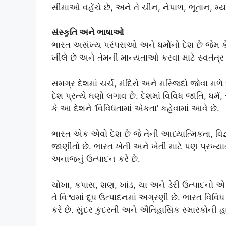
સીમાઓ વહેંચે છે, અને તે ચીન, નેપાળ, ભૂતાન, મ્ય
સંસ્કૃતિ અને ભાષાઓ
ભારત અસંખ્ય પરંપરાઓ અને ધર્મોનો દેશ છે જેમ કે ખ્
ખીલે છે અને તેમની માન્યતાઓ કરવા માટે સ્વતંત્ર 
સમગ્ર દેશમાં ચર્ચ, મંદિરો અને મસ્જિદો જોવા મળ
દેશ પ્રત્યે ઘણો લગાવ છે. દેશમાં વિવિધ જાતિ, ધર્
કે આ દેશને ‘વિવિધતામાં એકતા’ કહેવામાં આવે છે.
ભારત એક એવો દેશ છે જે તેની આધ્યાત્મિકતા, વિજ્
જાણીતો છે. ભારત ખેતી અને ખેતી માટે પણ પ્રખ્યાત
અનાજનું ઉત્પાદન કરે છે.
ચોખા, કપાસ, શણ, ખાંડ, ચા અને ડેરી ઉત્પાદનો એ 
તે વિશ્વમાં દૂધ ઉત્પાદનમાં અગ્રણી છે. ભારત વ
કરે છે. સુંદર કુદરતી અને ઐતિહાસિક સ્મારકોની હ