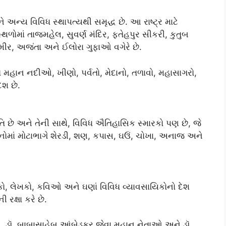
અન્ય વિવિધ સ્થાપત્યથી સમૃદ્ધ છે. આ રાષ્ટ્ર માટે
ળોમાં તાજમહેલ, સુવર્ણ મંદિર, ફતેહપુર સીકરી, કુતુબ
્મીર, અજંતા અને ઈલોરા ગુફાઓ વગેરે છે.
 મહાન નદીઓ, ખીણો, પર્વતો, મેદાનો, તળાવો, મહાસાગરો,
ેશ છે.
 છે અને તેની સાથે, વિવિધ ઐતિહાસિક સ્મારકો પણ છે, જે
ાદનોમાં મોટાભાગે શેરડી, શણ, કપાસ, ઘઉં, ચોખા, અનાજ અને
િકો, લેખકો, કવિઓ અને ઘણાં વિવિધ વ્યાવસાયિકોનો દેશ
રક્ષા કરે છે.
ધી, ડૉ. બાબાસાહેબ આંબેડકર જેવા મહાન નેતાઓ અને ડૉ.