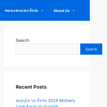
આત્મકથનાત્મક નિબંધ
About Us
Search
Search
Recent Posts
માતૃપ્રેમ પર નિબંધ 2024 Mothers
Love Essay in Gujarati