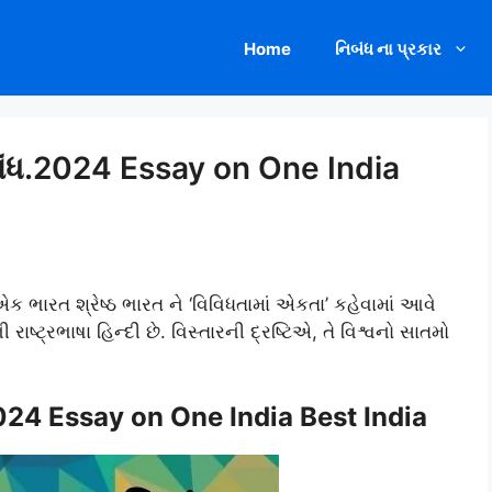
Home
નિબંધ ના પ્રકાર
િબંધ.2024 Essay on One India
એક ભારત શ્રેષ્ઠ ભારત ને ‘વિવિધતામાં એકતા’ કહેવામાં આવે
રાષ્ટ્રભાષા હિન્દી છે. વિસ્તારની દ્રષ્ટિએ, તે વિશ્વનો સાતમો
2024 Essay on One India Best India