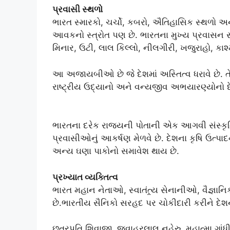
પ્રવાસી સ્થળો
ભારત સ્મારકો, ચર્ચો, કબરો, ઐતિહાસિક સ્થળો અને 
આવકનો સ્ત્રોત પણ છે. ભારતના મુખ્ય પ્રવાસન સ્થ
મિનાર, ઉટી, લાલ કિલ્લો, નીલગીરી, ખજુરાહો, કાશ
આ અજાયબીઓ છે જે દેશમાં અસ્તિત્વ ધરાવે છે. તે
રાષ્ટ્રીય ઉદ્યાનો અને વન્યજીવ અભયારણ્યોનો દ
ભારતના દરેક રાજ્યની પોતાની એક આગવી સંસ્કૃતિ
પ્રવાસીઓનું આકર્ષણ મેળવે છે. દેશના કૃષિ ઉત્પ
અન્ય ઘણા પાકોનો સમાવેશ થાય છે.
પ્રખ્યાત વ્યક્તિત્વ
ભારત મહાન નેતાઓ, સ્વાતંત્ર્ય સેનાનીઓ, વૈજ્ઞાન
છે.ભારતીય સૈનિકો સરહદ પર ચોકીદારી કરીને દેશની 
છત્રપતિ શિવાજી, જવાહરલાલ નહેરુ, મહાત્મા ગાં