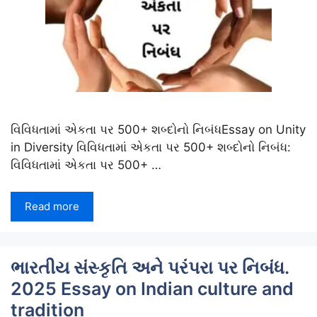
વિવિધતામાં એકતા પર 500+ શબ્દોનો નિબંધEssay on Unity
in Diversity વિવિધતામાં એકતા પર 500+ શબ્દોનો નિબંધ:
વિવિધતામાં એકતા પર 500+ …
Read more
ભારતીય સંસ્કૃતિ અને પરંપરા પર નિબંધ.
2025 Essay on Indian culture and
tradition