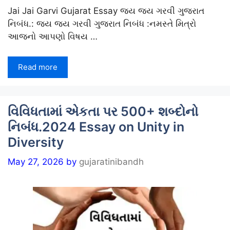
Jai Jai Garvi Gujarat Essay જય જય ગરવી ગુજરાત
નિબંધ.: જય જય ગરવી ગુજરાત નિબંધ :નમસ્તે મિત્રો
આજનો આપણો વિષય …
Read more
વિવિધતામાં એકતા પર 500+ શબ્દોનો
નિબંધ.2024 Essay on Unity in
Diversity
May 27, 2026
by
gujaratinibandh