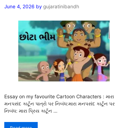
June 4, 2026
by
gujaratinibandh
Essay on my favourite Cartoon Characters : મારા
મનપસંદ કાર્ટૂન પાત્રો પર નિબંધ:મારા મનપસંદ કાર્ટૂન પર
નિબંધ: મારા પ્રિય કાર્ટૂન …
Read more