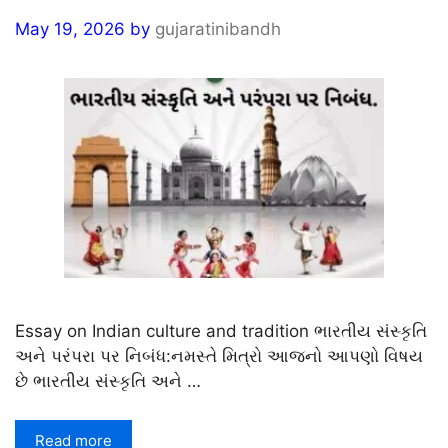
May 19, 2026
by
gujaratinibandh
Essay on Indian culture and tradition ભારતીય સંસ્કૃતિ
અને પરંપરા પર નિબંધ:નમસ્તે મિત્રો આજનો આપણો વિષય
છે ભારતીય સંસ્કૃતિ અને …
Read more