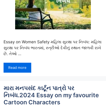
Essay on Women Safety મહિલા સુરક્ષા પર નિબંધ: મહિલા
સુરક્ષા પર નિબંધ ભારતમાં, સ્ત્રીઓ દેવીનું સ્થાન જાળવી રાખે
છે. તેઓ …
Read more
મારા મનપસંદ કાર્ટૂન પાત્રો પર
નિબંધ.2024 Essay on my favourite
Cartoon Characters