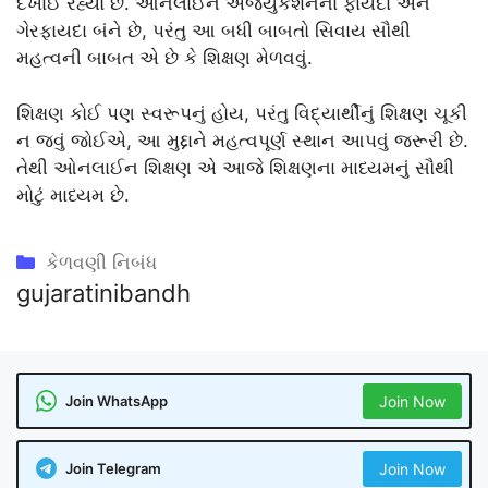
દેખાઈ રહ્યો છે. ઓનલાઈન એજ્યુકેશનના ફાયદા અને
ગેરફાયદા બંને છે, પરંતુ આ બધી બાબતો સિવાય સૌથી
મહત્વની બાબત એ છે કે શિક્ષણ મેળવવું.
શિક્ષણ કોઈ પણ સ્વરૂપનું હોય, પરંતુ વિદ્યાર્થીનું શિક્ષણ ચૂકી
ન જવું જોઈએ, આ મુદ્દાને મહત્વપૂર્ણ સ્થાન આપવું જરૂરી છે.
તેથી ઓનલાઈન શિક્ષણ એ આજે ​​શિક્ષણના માધ્યમનું સૌથી
મોટું માધ્યમ છે.
Categories
કેળવણી નિબંધ
gujaratinibandh
Join WhatsApp
Join Now
Join Telegram
Join Now