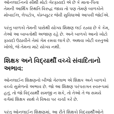
ઓનલાઈનનો સૌથી મોટો ગેરફાયદો એ છે કે માતા-પિતા
તેમની આર્થિક સ્થિતિ વિરુદ્ધ જાય તો પણ તેમણે બાળકોને
મોબાઈલ, લેપટોપ, કોમ્પ્યુટર જેવી સુવિધાઓ આપવી જોઈએ.
પરંતુ બાળકો તેમની પાસેથી યોગ્ય શિક્ષણ લઈ રહ્યા છે કે કેમ,
તેઓ આ બાબતોથી અજાણ રહે છે. અને બાળકો આનો ખોટો
ફાયદો ઉઠાવીને તેમાં ગેમ રમવા લાગે છે. અથવા ખોટી વસ્તુઓ
ખોલો, જે તેમના માટે યોગ્ય નથી.
શિક્ષક અને વિદ્યાર્થી વચ્ચે સંવાદિતાનો
અભાવ:
ઓનલાઈન શિક્ષણનો બીજો ગેરલાભ એ શિક્ષક અને બાળકો
વચ્ચે સુમેળનો અભાવ છે. જો આ શિક્ષણ પરંપરાગત સ્વરૂપમાં
હતું, તો જો વિદ્યાર્થી સમજી ન શકે, તો તેઓ તે જ સમયે
વર્ગમાં શિક્ષક સાથે તે વિષય પર ચર્ચા કરે છે.
પરંતુ ઓનલાઈન શિક્ષણમાં, આ રીતે શિક્ષકો વિદ્યાર્થીઓને