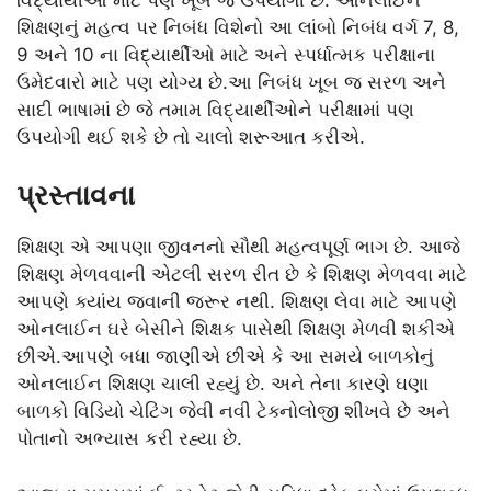
શિક્ષણનું મહત્વ પર નિબંધ વિશેનો આ લાંબો નિબંધ વર્ગ 7, 8,
9 અને 10 ના વિદ્યાર્થીઓ માટે અને સ્પર્ધાત્મક પરીક્ષાના
ઉમેદવારો માટે પણ યોગ્ય છે.આ નિબંધ ખૂબ જ સરળ અને
સાદી ભાષામાં છે જે તમામ વિદ્યાર્થીઓને પરીક્ષામાં પણ
ઉપયોગી થઈ શકે છે તો ચાલો શરૂઆત કરીએ.
પ્રસ્તાવના
શિક્ષણ એ આપણા જીવનનો સૌથી મહત્વપૂર્ણ ભાગ છે. આજે
શિક્ષણ મેળવવાની એટલી સરળ રીત છે કે શિક્ષણ મેળવવા માટે
આપણે ક્યાંય જવાની જરૂર નથી. શિક્ષણ લેવા માટે આપણે
ઓનલાઈન ઘરે બેસીને શિક્ષક પાસેથી શિક્ષણ મેળવી શકીએ
છીએ.આપણે બધા જાણીએ છીએ કે આ સમયે બાળકોનું
ઓનલાઈન શિક્ષણ ચાલી રહ્યું છે. અને તેના કારણે ઘણા
બાળકો વિડિયો ચેટિંગ જેવી નવી ટેક્નોલોજી શીખવે છે અને
પોતાનો અભ્યાસ કરી રહ્યા છે.