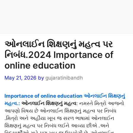
ઓનલાઈન શિક્ષણનું મહત્વ પર
નિબંધ.2024 Importance of
online education
May 21, 2026
by
gujaratinibandh
Importance of online education ઓનલાઈન શિક્ષણનું
મહત્વ.:
ઓનલાઈન શિક્ષણનું મહત્વ
: નમસ્તે મિત્રો આજનો
આપણો વિષય છે ઓનલાઈન શિક્ષણનું મહત્વ પર નિબંધ
.મિત્રો અને અહીંયા ખૂબ જ સરળ ભાષામાં ઓનલાઈન
શિક્ષણનું મહત્વ પર નિબંધ લઈને આવ્યા છીએ .અને
વિદ્યાર્થીઓ માટે પણ ખૂબ જ ઉપયોગી છે. ઓનલાઈન