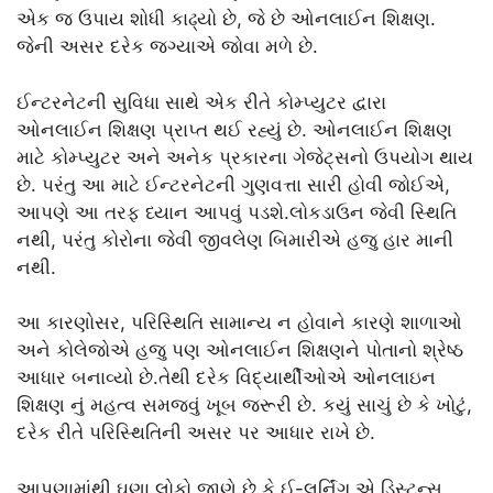
એક જ ઉપાય શોધી કાઢ્યો છે, જે છે ઓનલાઈન શિક્ષણ.
જેની અસર દરેક જગ્યાએ જોવા મળે છે.
ઈન્ટરનેટની સુવિધા સાથે એક રીતે કોમ્પ્યુટર દ્વારા
ઓનલાઈન શિક્ષણ પ્રાપ્ત થઈ રહ્યું છે. ઓનલાઈન શિક્ષણ
માટે કોમ્પ્યુટર અને અનેક પ્રકારના ગેજેટ્સનો ઉપયોગ થાય
છે. પરંતુ આ માટે ઈન્ટરનેટની ગુણવત્તા સારી હોવી જોઈએ,
આપણે આ તરફ ધ્યાન આપવું પડશે.લોકડાઉન જેવી સ્થિતિ
નથી, પરંતુ કોરોના જેવી જીવલેણ બિમારીએ હજુ હાર માની
નથી.
આ કારણોસર, પરિસ્થિતિ સામાન્ય ન હોવાને કારણે શાળાઓ
અને કોલેજોએ હજુ પણ ઓનલાઈન શિક્ષણને પોતાનો શ્રેષ્ઠ
આધાર બનાવ્યો છે.તેથી દરેક વિદ્યાર્થીઓએ ઓનલાઇન
શિક્ષણ નું મહત્વ સમજવું ખૂબ જરૂરી છે. કયું સાચું છે કે ખોટું,
દરેક રીતે પરિસ્થિતિની અસર પર આધાર રાખે છે.
આપણામાંથી ઘણા લોકો જાણે છે કે ઈ-લર્નિંગ એ ડિસ્ટન્સ