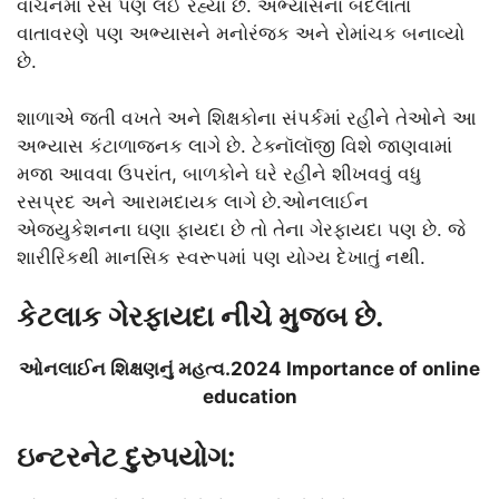
વાંચનમાં રસ પણ લઈ રહ્યા છે. અભ્યાસના બદલાતા
વાતાવરણે પણ અભ્યાસને મનોરંજક અને રોમાંચક બનાવ્યો
છે.
શાળાએ જતી વખતે અને શિક્ષકોના સંપર્કમાં રહીને તેઓને આ
અભ્યાસ કંટાળાજનક લાગે છે. ટેક્નૉલૉજી વિશે જાણવામાં
મજા આવવા ઉપરાંત, બાળકોને ઘરે રહીને શીખવવું વધુ
રસપ્રદ અને આરામદાયક લાગે છે.ઓનલાઈન
એજ્યુકેશનના ઘણા ફાયદા છે તો તેના ગેરફાયદા પણ છે. જે
શારીરિકથી માનસિક સ્વરૂપમાં પણ યોગ્ય દેખાતું નથી.
કેટલાક ગેરફાયદા નીચે મુજબ છે.
ઓનલાઈન શિક્ષણનું મહત્વ.2024 Importance of online
education
ઇન્ટરનેટ દુરુપયોગ: