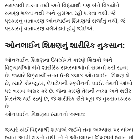
સમજાવી શકતા નથી અને વિદ્યાર્થી પણ બંને વિષયોને
સમજી શકતા નથી અને સુસંગત રહી શકતા નથી. જે
પ્રકારનું વાતાવરણ ઓનલાઈન શિક્ષણમાં સર્જાતું નથી, જે
પ્રકારનું વાતાવરણ વર્ગખંડમાં હોવું જોઈએ.
ઓનલાઈન શિક્ષણનું શારીરિક નુકસાન:
ઓનલાઈન શિક્ષણના ઉપયોગને કારણે શિક્ષકો અને
વિદ્યાર્થીઓ બંને શારીરિક સમસ્યાઓનો સામનો કરી રહ્યા
છે. જ્યારે વિદ્યાર્થી સતત 6-8 કલાક ઓનલાઈન શિક્ષણ લે
છે, ત્યારે કોમ્પ્યુટર, લેપટોપની સ્ક્રીનની લાઈટ તેમની આંખો
પર ખરાબ અસર કરે છે. જેના કારણે તેમની ત્વચા અને શરીર
નિસ્તેજ થઈ રહ્યું છે, જે શારીરિક રીતે ખૂબ જ નુકસાનકારક
છે.
ઓનલાઈન શિક્ષણમાં ધ્યાનનો અભાવ:
જ્યારે કોઈ વિદ્યાર્થી શાળાએ જઈને તેના અભ્યાસ પર યોગ્ય
ધ્યાન આપી શકતો નથી, તો તે ઑનલાઇન શિક્ષણમાં ધ્યાન માં