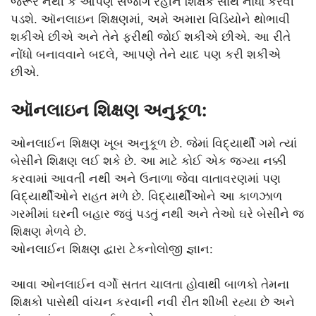
જરૂર નથી કે આપણે સજાગ રહીને શિક્ષક સાથે નોંધો કરવી
પડશે. ઑનલાઇન શિક્ષણમાં, અમે અમારા વિડિયોને થોભાવી
શકીએ છીએ અને તેને ફરીથી જોઈ શકીએ છીએ. આ રીતે
નોંધો બનાવવાને બદલે, આપણે તેને યાદ પણ કરી શકીએ
છીએ.
ઑનલાઇન શિક્ષણ અનુકૂળ:
ઓનલાઈન શિક્ષણ ખૂબ અનુકૂળ છે. જેમાં વિદ્યાર્થી ગમે ત્યાં
બેસીને શિક્ષણ લઈ શકે છે. આ માટે કોઈ એક જગ્યા નક્કી
કરવામાં આવતી નથી અને ઉનાળા જેવા વાતાવરણમાં પણ
વિદ્યાર્થીઓને રાહત મળે છે. વિદ્યાર્થીઓને આ કાળઝાળ
ગરમીમાં ઘરની બહાર જવું પડતું નથી અને તેઓ ઘરે બેસીને જ
શિક્ષણ મેળવે છે.
ઓનલાઈન શિક્ષણ દ્વારા ટેકનોલોજી જ્ઞાન:
આવા ઓનલાઈન વર્ગો સતત ચાલતા હોવાથી બાળકો તેમના
શિક્ષકો પાસેથી વાંચન કરવાની નવી રીત શીખી રહ્યા છે અને