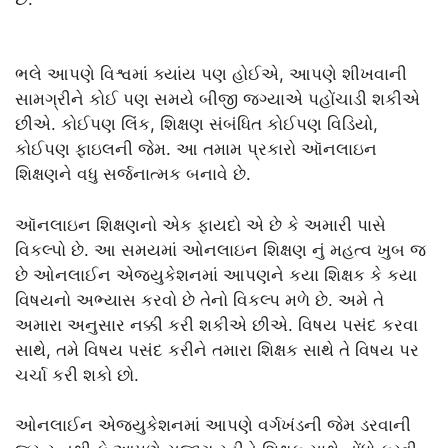
ભલે આપણે વિશ્વમાં ક્યાંય પણ હોઈએ, આપણે શીખવાની
સામગ્રીને કોઈ પણ સમયે બીજી જગ્યાએ પહોંચાડી શકીએ
છીએ. કોઈપણ લિંક, શિક્ષણ સંબંધિત કોઈપણ વિડિયો,
કોઈપણ ફાઇલની જેમ. આ તમામ પ્રકારો ઑનલાઇન
શિક્ષણને વધુ સર્જનાત્મક બનાવે છે.
ઑનલાઇન શિક્ષણનો એક ફાયદો એ છે કે અમારી પાસે
વિકલ્પો છે. આ સમયમાં ઓનલાઇન શિક્ષણ નું મહત્વ ખુબ જ
છે ઓનલાઈન એજ્યુકેશનમાં આપણને કયા શિક્ષક કે કયા
વિષયનો અભ્યાસ કરવો છે તેનો વિકલ્પ મળે છે. અમે તે
અમારા અનુસાર નક્કી કરી શકીએ છીએ. વિષય પસંદ કરવા
સાથે, તમે વિષય પસંદ કરીને તમારા શિક્ષક સાથે તે વિષય પર
ચર્ચા કરી શકો છો.
ઓનલાઈન એજ્યુકેશનમાં આપણે વર્ગખંડની જેમ ડરવાની