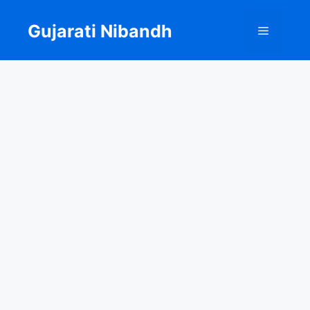
Skip
to
Gujarati Nibandh
Menu
content