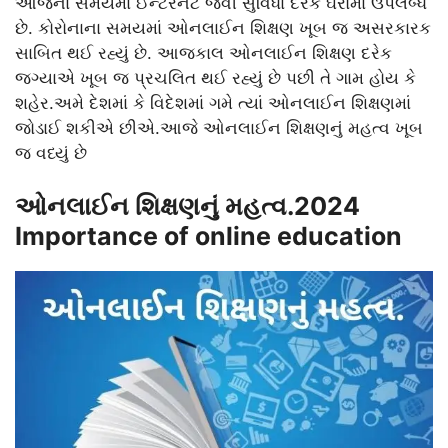
આજના સમયમાં ઈન્ટરનેટ જેવી સુવિધા દરેક ઘરોમાં ઉપલબ્ધ
છે. કોરોનાના સમયમાં ઓનલાઈન શિક્ષણ ખૂબ જ અસરકારક
સાબિત થઈ રહ્યું છે. આજકાલ ઓનલાઈન શિક્ષણ દરેક
જગ્યાએ ખૂબ જ પ્રચલિત થઈ રહ્યું છે પછી તે ગામ હોય કે
શહેર.અમે દેશમાં કે વિદેશમાં ગમે ત્યાં ઓનલાઈન શિક્ષણમાં
જોડાઈ શકીએ છીએ.આજે ઓનલાઈન શિક્ષણનું મહત્વ ખૂબ
જ વધ્યું છે
ઓનલાઈન શિક્ષણનું મહત્વ.2024
Importance of online education