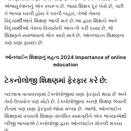
એજ્યુકેશનનું એક સ્વરૂપ છે. જ્યાં શિક્ષક દૂર બેસે છે, પછી
તે જગ્યા ઘરની હોય કે ઘરની બહાર, તેઓ તેમના
વિદ્યાર્થીઓને શિક્ષણ આપી શકે છે.આ દ્વારા શિક્ષકો અને
વિદ્યાર્થીઓ તેમના વિચારોની આપ-લે કરી રહ્યા છે, જે
શિક્ષણને સમજવાનો એક સારો માર્ગ છે. ઑનલાઇન શિક્ષણના
પણ ઘણા ફાયદા છે:
ઓનલાઈન શિક્ષણનું મહત્વ.2024 Importance of online
education
ટેકનોલોજી શિક્ષણમાં ફેરફાર કરે છે:
બદલાતા વાતાવરણમાં ટેક્નોલોજીમાં ઘણા ફેરફારો થયા છે અને
તેનો ઉપયોગ પણ મોટો છે. ટેક્નોલોજીના કારણે શિક્ષણ લેવાની
રીતમાં પણ ઘણા ફેરફારો જોવા મળ્યા છે. આજે, ઓનલાઈન
શિક્ષણમાં વપરાતી શિક્ષણ-સંબંધિત સામગ્રીને એક જગ્યાએથી
બીજી જગ્યાએ ટેકનોલોજી દ્વારા ઓનલાઈન મોકલી શકાય
છે.