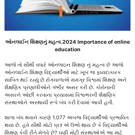
ઓનલાઈન શિક્ષણનું મહત્વ.2024 Importance of online
education
આજે તો સૌથી વધારે ઓનલાઇન શિક્ષણ નું મહત્વ છે આજે
ઓનલાઈન શિક્ષણ વિદ્યાર્થીઓ માટે ખૂબ જ ફાયદાકારક
સાબિત થઈ રહ્યું છે.રોગચાળાએ સમગ્ર વિશ્વમાં શિક્ષણ અને
શૈક્ષણિક પ્રણાલીઓને ગંભીર અસર કરી છે. કોરોનાની
અસરને ઓછી કરવાના પ્રયાસમાં વિશ્વભરની શૈક્ષણિક
સંસ્થાઓને અસ્થાયી રૂપે બંધ કરી દેવામાં આવી હતી.
શાળા બંધ થવાને કારણે 1.077 અબજ વિદ્યાર્થીઓ પ્રભાવિત
થયા છે. હવે સૌથી મોટો પ્રશ્ન એ ઉભો થાય છે કે વિદ્યાર્થીઓ
શિક્ષણ કેવી રીતે મેળવે છે? ઘણી મોટી સંસ્થાઓએ આ માટે