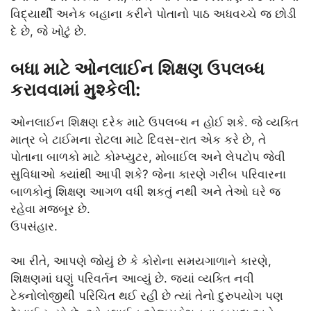
વિદ્યાર્થી અનેક બહાના કરીને પોતાનો પાઠ અધવચ્ચે જ છોડી
દે છે, જે ખોટું છે.
બધા માટે ઓનલાઈન શિક્ષણ ઉપલબ્ધ
કરાવવામાં મુશ્કેલી:
ઓનલાઈન શિક્ષણ દરેક માટે ઉપલબ્ધ ન હોઈ શકે. જે વ્યક્તિ
માત્ર બે ટાઈમના રોટલા માટે દિવસ-રાત એક કરે છે, તે
પોતાના બાળકો માટે કોમ્પ્યુટર, મોબાઈલ અને લેપટોપ જેવી
સુવિધાઓ ક્યાંથી આપી શકે? જેના કારણે ગરીબ પરિવારના
બાળકોનું શિક્ષણ આગળ વધી શકતું નથી અને તેઓ ઘરે જ
રહેવા મજબૂર છે.
ઉપસંહાર.
આ રીતે, આપણે જોયું છે કે કોરોના સમયગાળાને કારણે,
શિક્ષણમાં ઘણું પરિવર્તન આવ્યું છે. જ્યાં વ્યક્તિ નવી
ટેક્નોલોજીથી પરિચિત થઈ રહી છે ત્યાં તેનો દુરુપયોગ પણ