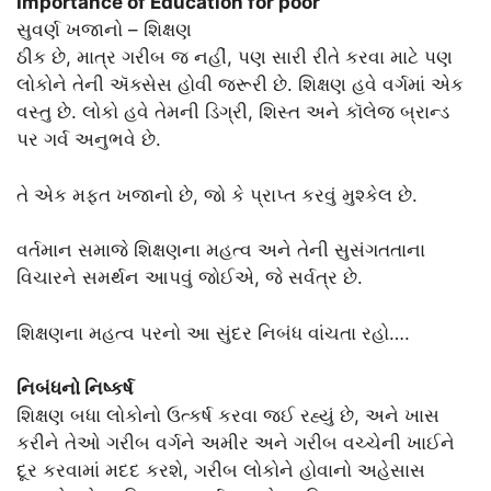
Importance of Education for poor
સુવર્ણ ખજાનો – શિક્ષણ
ઠીક છે, માત્ર ગરીબ જ નહીં, પણ સારી રીતે કરવા માટે પણ
લોકોને તેની ઍક્સેસ હોવી જરૂરી છે. શિક્ષણ હવે વર્ગમાં એક
વસ્તુ છે. લોકો હવે તેમની ડિગ્રી, શિસ્ત અને કૉલેજ બ્રાન્ડ
પર ગર્વ અનુભવે છે.
તે એક મફત ખજાનો છે, જો કે પ્રાપ્ત કરવું મુશ્કેલ છે.
વર્તમાન સમાજે શિક્ષણના મહત્વ અને તેની સુસંગતતાના
વિચારને સમર્થન આપવું જોઈએ, જે સર્વત્ર છે.
શિક્ષણના મહત્વ પરનો આ સુંદર નિબંધ વાંચતા રહો….
નિબંધનો નિષ્કર્ષ
શિક્ષણ બધા લોકોનો ઉત્કર્ષ કરવા જઈ રહ્યું છે, અને ખાસ
કરીને તેઓ ગરીબ વર્ગને અમીર અને ગરીબ વચ્ચેની ખાઈને
દૂર કરવામાં મદદ કરશે, ગરીબ લોકોને હોવાનો અહેસાસ