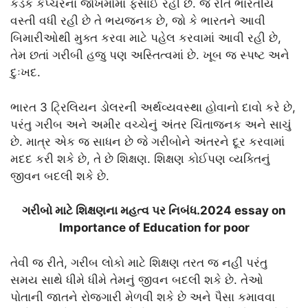
કડક કેપ્ચરના જોખમોમાં ફસાઈ રહી છે. જે રીતે ભારતીય
વસ્તી વધી રહી છે તે ભયજનક છે, જો કે ભારતને આવી
બિમારીઓથી મુક્ત કરવા માટે પહેલ કરવામાં આવી રહી છે,
તેમ છતાં ગરીબી હજુ પણ અસ્તિત્વમાં છે. ખૂબ જ સ્પષ્ટ અને
દુઃખદ.
ભારત 3 ટ્રિલિયન ડોલરની અર્થવ્યવસ્થા હોવાનો દાવો કરે છે,
પરંતુ ગરીબ અને અમીર વચ્ચેનું અંતર ચિંતાજનક અને સાચું
છે. માત્ર એક જ સાધન છે જે ગરીબોને અંતરને દૂર કરવામાં
મદદ કરી શકે છે, તે છે શિક્ષણ. શિક્ષણ કોઈપણ વ્યક્તિનું
જીવન બદલી શકે છે.
ગરીબો માટે શિક્ષણના મહત્વ પર નિબંધ.2024 essay on
Importance of Education for poor
તેવી જ રીતે, ગરીબ લોકો માટે શિક્ષણ તરત જ નહીં પરંતુ
સમય સાથે ધીમે ધીમે તેમનું જીવન બદલી શકે છે. તેઓ
પોતાની જાતને રોજગારી મેળવી શકે છે અને પૈસા કમાવવા