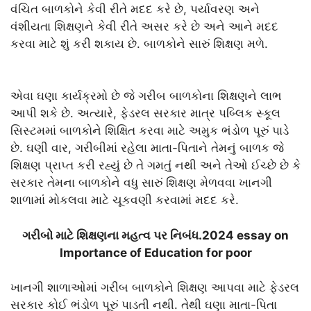
વંચિત બાળકોને કેવી રીતે મદદ કરે છે, પર્યાવરણ અને
વંશીયતા શિક્ષણને કેવી રીતે અસર કરે છે અને આને મદદ
કરવા માટે શું કરી શકાય છે. બાળકોને સારું શિક્ષણ મળે.
એવા ઘણા કાર્યક્રમો છે જે ગરીબ બાળકોના શિક્ષણને લાભ
આપી શકે છે. અત્યારે, ફેડરલ સરકાર માત્ર પબ્લિક સ્કૂલ
સિસ્ટમમાં બાળકોને શિક્ષિત કરવા માટે અમુક ભંડોળ પૂરું પાડે
છે. ઘણી વાર, ગરીબીમાં રહેલા માતા-પિતાને તેમનું બાળક જે
શિક્ષણ પ્રાપ્ત કરી રહ્યું છે તે ગમતું નથી અને તેઓ ઈચ્છે છે કે
સરકાર તેમના બાળકોને વધુ સારું શિક્ષણ મેળવવા ખાનગી
શાળામાં મોકલવા માટે ચૂકવણી કરવામાં મદદ કરે.
ગરીબો માટે શિક્ષણના મહત્વ પર નિબંધ.2024 essay on
Importance of Education for poor
ખાનગી શાળાઓમાં ગરીબ બાળકોને શિક્ષણ આપવા માટે ફેડરલ
સરકાર કોઈ ભંડોળ પૂરું પાડતી નથી. તેથી ઘણા માતા-પિતા