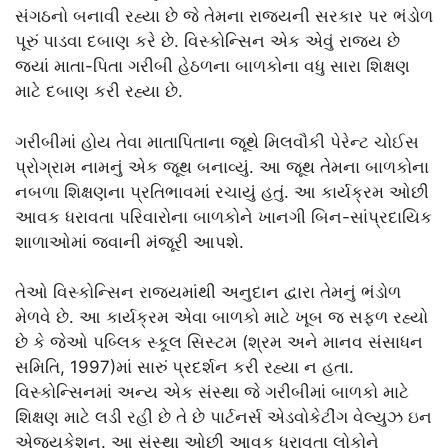
સંગઠનો બનાવી રહ્યા છે જે તેમના રાજ્યની સરકાર પર ભંડોળ
પૂરું પાડવા દબાણ કરે છે. વિસ્કોન્સિન એક એવું રાજ્ય છે
જ્યાં માતા-પિતા ગરીબી હેઠળના બાળકોના વધુ સારા શિક્ષણ
માટે દબાણ કરી રહ્યા છે.
ગરીબીમાં હોય તેવા માતાપિતાના જૂથે મિલવૌકી પેરેન્ટ ચોઈસ
પ્રોગ્રામ નામનું એક જૂથ બનાવ્યું. આ જૂથ તેમના બાળકોના
નબળા શિક્ષણના પ્રતિભાવમાં રચાયું હતું. આ કાર્યક્રમ ઓછી
આવક ધરાવતા પરિવારોના બાળકોને ખાનગી બિન-સાંપ્રદાયિક
શાળાઓમાં જવાની મંજૂરી આપશે.
તેઓ વિસ્કોન્સિન રાજ્યમાંથી અનુદાન દ્વારા તેમનું ભંડોળ
મેળવે છે. આ કાર્યક્રમ એવા બાળકો માટે ખૂબ જ સફળ રહ્યો
છે કે જેઓ પબ્લિક સ્કૂલ સિસ્ટમ (શ્રમ અને માનવ સંસાધન
સમિતિ, 1997)માં સારું પ્રદર્શન કરી રહ્યા ન હતા.
વિસ્કોન્સિનમાં અન્ય એક સંસ્થા જે ગરીબીમાં બાળકો માટે
શિક્ષણ માટે લડી રહી છે તે છે પાર્ટનર્સ એડવોકેટીંગ વેલ્યુઝ ઇન
એજ્યુકેશન. આ સંસ્થા ઓછી આવક ધરાવતા લોકોને