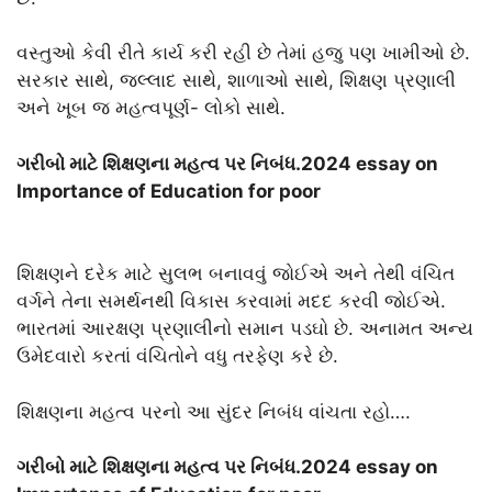
વસ્તુઓ કેવી રીતે કાર્ય કરી રહી છે તેમાં હજુ પણ ખામીઓ છે.
સરકાર સાથે, જલ્લાદ સાથે, શાળાઓ સાથે, શિક્ષણ પ્રણાલી
અને ખૂબ જ મહત્વપૂર્ણ- લોકો સાથે.
ગરીબો માટે શિક્ષણના મહત્વ પર નિબંધ.2024 essay on
Importance of Education for poor
શિક્ષણને દરેક માટે સુલભ બનાવવું જોઈએ અને તેથી વંચિત
વર્ગને તેના સમર્થનથી વિકાસ કરવામાં મદદ કરવી જોઈએ.
ભારતમાં આરક્ષણ પ્રણાલીનો સમાન પડઘો છે. અનામત અન્ય
ઉમેદવારો કરતાં વંચિતોને વધુ તરફેણ કરે છે.
શિક્ષણના મહત્વ પરનો આ સુંદર નિબંધ વાંચતા રહો….
ગરીબો માટે શિક્ષણના મહત્વ પર નિબંધ.2024 essay on