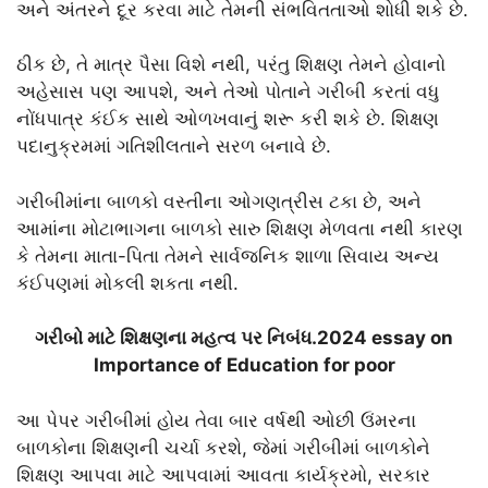
અને અંતરને દૂર કરવા માટે તેમની સંભવિતતાઓ શોધી શકે છે.
ઠીક છે, તે માત્ર પૈસા વિશે નથી, પરંતુ શિક્ષણ તેમને હોવાનો
અહેસાસ પણ આપશે, અને તેઓ પોતાને ગરીબી કરતાં વધુ
નોંધપાત્ર કંઈક સાથે ઓળખવાનું શરૂ કરી શકે છે. શિક્ષણ
પદાનુક્રમમાં ગતિશીલતાને સરળ બનાવે છે.
ગરીબીમાંના બાળકો વસ્તીના ઓગણત્રીસ ટકા છે, અને
આમાંના મોટાભાગના બાળકો સારુ શિક્ષણ મેળવતા નથી કારણ
કે તેમના માતા-પિતા તેમને સાર્વજનિક શાળા સિવાય અન્ય
કંઈપણમાં મોકલી શકતા નથી.
ગરીબો માટે શિક્ષણના મહત્વ પર નિબંધ.2024 essay on
Importance of Education for poor
આ પેપર ગરીબીમાં હોય તેવા બાર વર્ષથી ઓછી ઉંમરના
બાળકોના શિક્ષણની ચર્ચા કરશે, જેમાં ગરીબીમાં બાળકોને
શિક્ષણ આપવા માટે આપવામાં આવતા કાર્યક્રમો, સરકાર