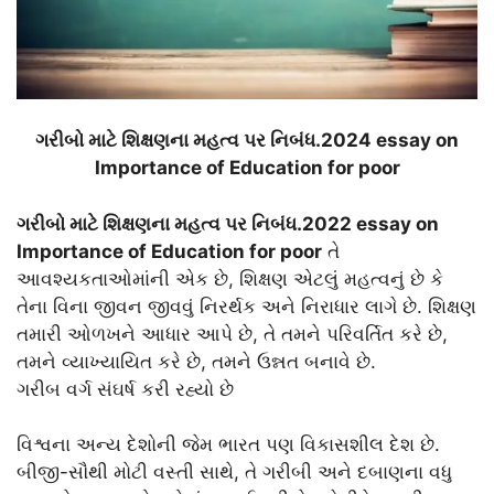
ગરીબો માટે શિક્ષણના મહત્વ પર નિબંધ.2024 essay on
Importance of Education for poor
ગરીબો માટે શિક્ષણના મહત્વ પર નિબંધ.2022 essay on
Importance of Education for poor
તે
આવશ્યકતાઓમાંની એક છે, શિક્ષણ એટલું મહત્વનું છે કે
તેના વિના જીવન જીવવું નિરર્થક અને નિરાધાર લાગે છે. શિક્ષણ
તમારી ઓળખને આધાર આપે છે, તે તમને પરિવર્તિત કરે છે,
તમને વ્યાખ્યાયિત કરે છે, તમને ઉન્નત બનાવે છે.
ગરીબ વર્ગ સંઘર્ષ કરી રહ્યો છે
વિશ્વના અન્ય દેશોની જેમ ભારત પણ વિકાસશીલ દેશ છે.
બીજી-સૌથી મોટી વસ્તી સાથે, તે ગરીબી અને દબાણના વધુ