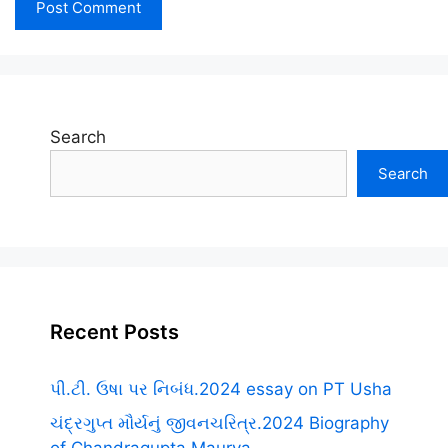
Search
Search
Recent Posts
પી.ટી. ઉષા પર નિબંધ.2024 essay on PT Usha
ચંદ્રગુપ્ત મૌર્યનું જીવનચરિત્ર.2024 Biography
of Chandragupta Maurya