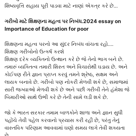
શિષ્યવૃત્તિ સહાય પૂરી પાડવા માટે નાણાં એકત્ર કરે છે…
ગરીબો માટે શિક્ષણના મહત્વ પર નિબંધ.2024 essay on
Importance of Education for poor
શિક્ષણના મહત્વ પરનો આ સુંદર નિબંધ વાંચતા રહો….
શિક્ષણ ગરીબોનો ઉત્કર્ષ કરશે
શિક્ષણ દરેક વ્યક્તિનો ઉત્થાન કરે છે જે તેનો ભાગ બને છે.
તમારું વ્યક્તિત્વ તમારી શિસ્ત અને વિચારોથી ઘડાય છે. અને
કોઈપણ રીતે જ્ઞાન પ્રાપ્ત કરવું તમને શ્રેષ્ઠ, સક્ષમ અને
લાયક બનાવે છે. ગરીબો પણ નોકરી મેળવી શકે છે, સમાજમાં
સારી જગ્યાઓ મેળવી શકે છે અને પછી ગરીબી તેને હંમેશા જે
બિમારીઓ સાથે ઉભી કરે છે તેની સામે લડી શકે છે.
જો કે ભારત સરકાર તમામ બાળકોને શાળા અને જ્ઞાન સુધી
પહોંચે તેવી પહેલ કરવાનો પ્રયાસ કરી રહી છે, પરંતુ તેનું
વાસ્તવિક પરિણામ આવવામાં ઘણો સમય લાગે તેવી શક્યતા
છે.