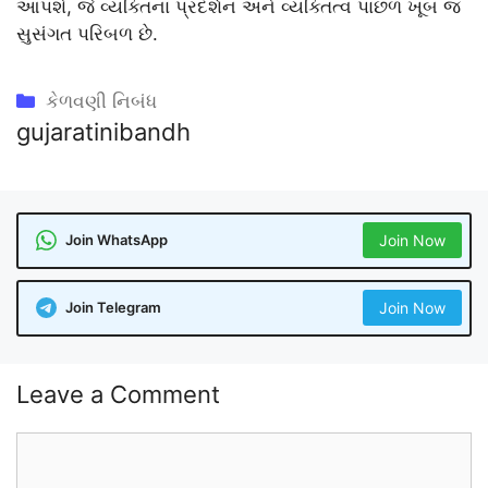
આપશે, જે વ્યક્તિના પ્રદર્શન અને વ્યક્તિત્વ પાછળ ખૂબ જ
સુસંગત પરિબળ છે.
Categories
કેળવણી નિબંધ
gujaratinibandh
Join WhatsApp
Join Now
Join Telegram
Join Now
Leave a Comment
Comment