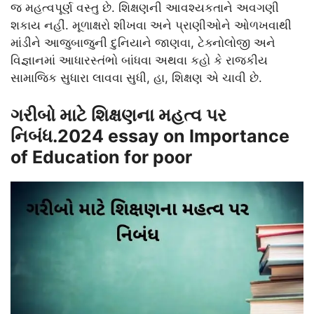
જ મહત્વપૂર્ણ વસ્તુ છે. શિક્ષણની આવશ્યકતાને અવગણી
શકાય નહીં. મૂળાક્ષરો શીખવા અને પ્રાણીઓને ઓળખવાથી
માંડીને આજુબાજુની દુનિયાને જાણવા, ટેક્નોલોજી અને
વિજ્ઞાનમાં આધારસ્તંભો બાંધવા અથવા કહો કે રાજકીય
સામાજિક સુધારા લાવવા સુધી, હા, શિક્ષણ એ ચાવી છે.
ગરીબો માટે શિક્ષણના મહત્વ પર
નિબંધ.2024 essay on Importance
of Education for poor