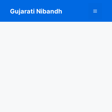
Skip
to
Gujarati Nibandh
Menu
content