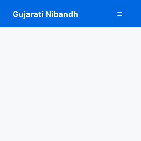
Skip
to
Gujarati Nibandh
Menu
content