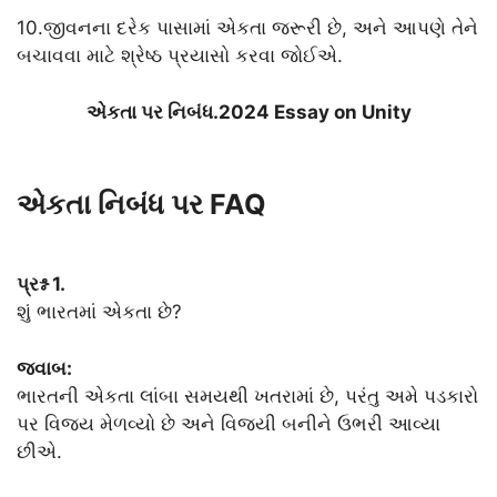
10.જીવનના દરેક પાસામાં એકતા જરૂરી છે, અને આપણે તેને
બચાવવા માટે શ્રેષ્ઠ પ્રયાસો કરવા જોઈએ.
એકતા પર નિબંધ.2024 Essay on Unity
એકતા નિબંધ પર FAQ
પ્રશ્ન 1.
શું ભારતમાં એકતા છે?
જવાબ:
ભારતની એકતા લાંબા સમયથી ખતરામાં છે, પરંતુ અમે પડકારો
પર વિજય મેળવ્યો છે અને વિજયી બનીને ઉભરી આવ્યા
છીએ.