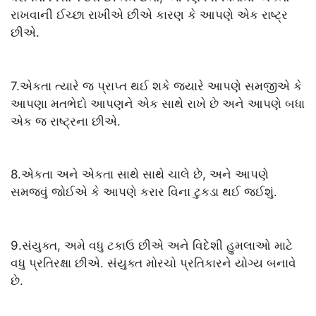
રાખવાની ઈચ્છા રાખીએ છીએ કારણ કે આપણે એક રાષ્ટ્ર
છીએ.
7.એકતા ત્યારે જ પ્રાપ્ત થઈ શકે જ્યારે આપણે સમજીએ કે
આપણા મતભેદો આપણને એક સાથે રાખે છે અને આપણે બધા
એક જ રાષ્ટ્રના છીએ.
8.એકતા અને એકતા સાથે સાથે ચાલે છે, અને આપણે
સમજવું જોઈએ કે આપણે કરાર વિના ટુકડા થઈ જઈશું.
9.સંયુક્ત, અમે વધુ ટકાઉ છીએ અને વિદેશી હુમલાઓ માટે
વધુ પ્રતિરક્ષા છીએ. સંયુક્ત મોરચો પ્રતિકારને યોગ્ય બનાવે
છે.