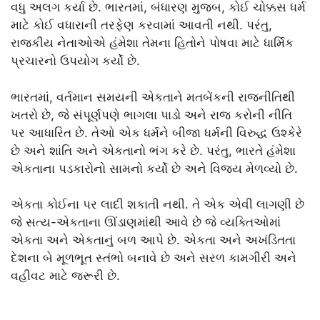
વધુ અલગ કર્યા છે. ભારતમાં, બંધારણ મુજબ, કોઈ ચોક્કસ ધર્મ
માટે કોઈ વધારાની તરફેણ કરવામાં આવતી નથી. પરંતુ,
રાજકીય નેતાઓએ હંમેશા તેમના હિતોને પોષવા માટે ધાર્મિક
પ્રચારનો ઉપયોગ કર્યો છે.
ભારતમાં, વર્તમાન સમયની એકતાને મતબેંકની રાજનીતિથી
ખતરો છે, જે સંપૂર્ણપણે ભાગલા પાડો અને રાજ કરોની નીતિ
પર આધારિત છે. તેઓ એક ધર્મને બીજા ધર્મની વિરુદ્ધ ઉશ્કેરે
છે અને શાંતિ અને એકતાનો ભંગ કરે છે. પરંતુ, ભારતે હંમેશા
એકતાના પડકારોનો સામનો કર્યો છે અને વિજય મેળવ્યો છે.
એકતા કોઈના પર લાદી શકાતી નથી. તે એક એવી લાગણી છે
જે સત્ય-એકતાના ઊંડાણમાંથી આવે છે જે વ્યક્તિઓમાં
એકતા અને એકતાનું બળ આપે છે. એકતા અને અખંડિતતા
દેશના બે મૂળભૂત સ્તંભો બનાવે છે અને સરળ કામગીરી અને
વહીવટ માટે જરૂરી છે.