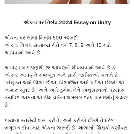
એકતા પર નિબંધ.2024 Essay on Unity
એકતા પર લાંબો નિબંધ 500 +શબ્દો
એકતા નિબંધ સામાન્ય રીતે વર્ગ 7, 8, 9 અને 10 માટે
આપવામાં આવે છે.
આપણા બાળપણથી જ આપણને શીખવવામાં આવે છે કે
એકતા આપણને મજબૂત અને સારી વ્યક્તિઓ બનાવે છે.
“સંયુક્ત અમે ઊભા છીએ, વિભાજિત અમે પડીએ છીએ” એ
અમારું સૂત્ર છે, અને અમે હંમેશા તેને અનુસરવાનો પ્રયાસ
કર્યો છે. એકતા એ ટીમ વર્કના લગભગ દરેક પાસાઓનું લક્ષણ
છે.
પાયાના સ્તરોથી શરૂ કરીને, અમે કરીએ છીએ તે દરેક
સમુદાય સેવા માટે એકતા જરૂરી છે. શાળામાં, શિક્ષકો ઘણીવાર