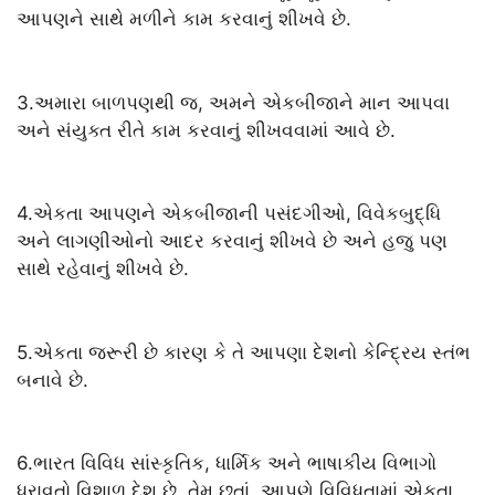
આપણને સાથે મળીને કામ કરવાનું શીખવે છે.
3.અમારા બાળપણથી જ, અમને એકબીજાને માન આપવા
અને સંયુક્ત રીતે કામ કરવાનું શીખવવામાં આવે છે.
4.એકતા આપણને એકબીજાની પસંદગીઓ, વિવેકબુદ્ધિ
અને લાગણીઓનો આદર કરવાનું શીખવે છે અને હજુ પણ
સાથે રહેવાનું શીખવે છે.
5.એકતા જરૂરી છે કારણ કે તે આપણા દેશનો કેન્દ્રિય સ્તંભ
બનાવે છે.
6.ભારત વિવિધ સાંસ્કૃતિક, ધાર્મિક અને ભાષાકીય વિભાગો
ધરાવતો વિશાળ દેશ છે. તેમ છતાં, આપણે વિવિધતામાં એકતા