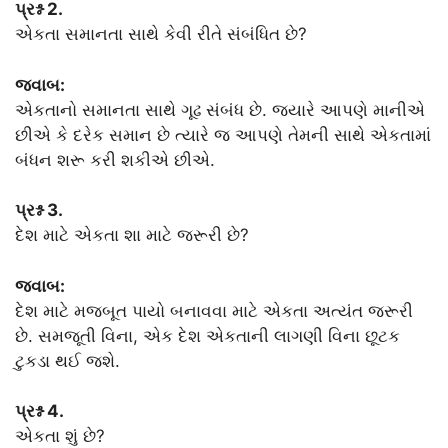
પ્રશ્ન 2.
એકતા સમાનતા સાથે કેવી રીતે સંબંધિત છે?
જવાબ:
એકતાનો સમાનતા સાથે ગૂઢ સંબંધ છે. જ્યારે આપણે માનીએ
છીએ કે દરેક સમાન છે ત્યારે જ આપણે તેમની સાથે એકતામાં
બંધન શરૂ કરી શકીએ છીએ.
પ્રશ્ન 3.
દેશ માટે એકતા શા માટે જરૂરી છે?
જવાબ:
દેશ માટે મજબૂત પાયો બનાવવા માટે એકતા અત્યંત જરૂરી
છે. સમજૂતી વિના, એક દેશ એકતાની લાગણી વિના છૂટક
ટુકડા થઈ જશે.
પ્રશ્ન 4.
એકતા શું છે?