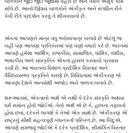
બાળકોને જુદા જુદા જૂથોમાં વહેંચે છે અને તેમને અમુક કામ
સોંપે છે. આનો ઉદ્દેશ્ય બાળકોને એકીકૃત અને સંગઠિત રીતે
કેવી રીતે પ્રદર્શન કરવું તે શીખવવાનો છે.
એકતા આપણને માત્ર વધુ ભરોસાપાત્ર બનાવે છે એટલું જ
નહીં પણ આપણા પ્રતિકારમાં પણ ઘણો વધારો કરે છે. ભારતમાં
આપણે હંમેશા આર્થિક, રાજકીય, સામાજિક, ધાર્મિક, વંશીય,
ભાષાકીય અને સાંસ્કૃતિક એકતા હાંસલ કરવાનો પ્રયાસ
કર્યો છે. આ ભારતના વિશાળ પ્રાદેશિક વિસ્તાર અને
વૈવિધ્યસભર પ્રકૃતિને કારણે છે. વિવિધતામાં એકીકરણ જે
આપણા દેશને અન્યોથી અજોડ અને અલગ બનાવે છે.
શરૂઆતમાં, એકતાનો અર્થ એ નથી કે દરેક સંસ્કૃતિ અથવા
ધર્મ સમાન હોવો જોઈએ. તેનો અર્થ એ છે કે, હાલના તફાવતો
હોવા છતાં, દરેકને લાગશે કે તેઓ એક સાથે છે. એકીકરણ એ
રાષ્ટ્રનું સૌથી મહત્વપૂર્ણ બંધનકર્તા પરિબળ છે. આ બિંદુએ,
આપણે સમજવું જોઈએ કે દરેક પ્રાદેશિક, સીમાંકિત વિસ્તાર