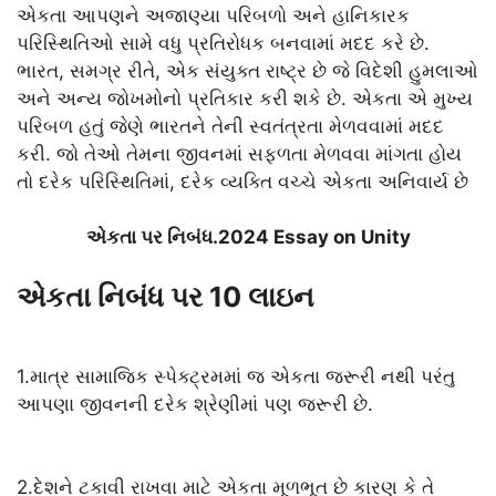
એકતા આપણને અજાણ્યા પરિબળો અને હાનિકારક
પરિસ્થિતિઓ સામે વધુ પ્રતિરોધક બનવામાં મદદ કરે છે.
ભારત, સમગ્ર રીતે, એક સંયુક્ત રાષ્ટ્ર છે જે વિદેશી હુમલાઓ
અને અન્ય જોખમોનો પ્રતિકાર કરી શકે છે. એકતા એ મુખ્ય
પરિબળ હતું જેણે ભારતને તેની સ્વતંત્રતા મેળવવામાં મદદ
કરી. જો તેઓ તેમના જીવનમાં સફળતા મેળવવા માંગતા હોય
તો દરેક પરિસ્થિતિમાં, દરેક વ્યક્તિ વચ્ચે એકતા અનિવાર્ય છે
એકતા પર નિબંધ.2024 Essay on Unity
એકતા નિબંધ પર 10 લાઇન
1.માત્ર સામાજિક સ્પેક્ટ્રમમાં જ એકતા જરૂરી નથી પરંતુ
આપણા જીવનની દરેક શ્રેણીમાં પણ જરૂરી છે.
2.દેશને ટકાવી રાખવા માટે એકતા મૂળભૂત છે કારણ કે તે