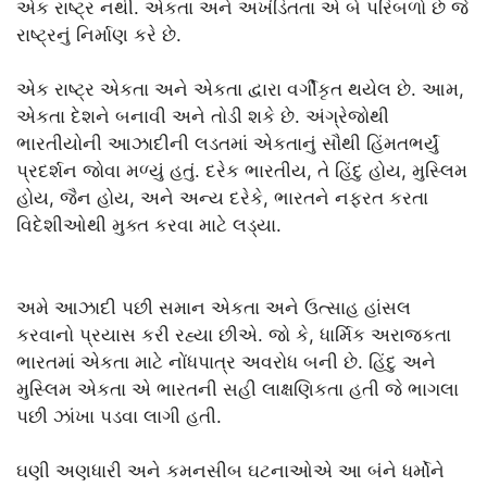
એક રાષ્ટ્ર નથી. એકતા અને અખંડિતતા એ બે પરિબળો છે જે
રાષ્ટ્રનું નિર્માણ કરે છે.
એક રાષ્ટ્ર એકતા અને એકતા દ્વારા વર્ગીકૃત થયેલ છે. આમ,
એકતા દેશને બનાવી અને તોડી શકે છે. અંગ્રેજોથી
ભારતીયોની આઝાદીની લડતમાં એકતાનું સૌથી હિંમતભર્યું
પ્રદર્શન જોવા મળ્યું હતું. દરેક ભારતીય, તે હિંદુ હોય, મુસ્લિમ
હોય, જૈન હોય, અને અન્ય દરેકે, ભારતને નફરત કરતા
વિદેશીઓથી મુક્ત કરવા માટે લડ્યા.
અમે આઝાદી પછી સમાન એકતા અને ઉત્સાહ હાંસલ
કરવાનો પ્રયાસ કરી રહ્યા છીએ. જો કે, ધાર્મિક અરાજકતા
ભારતમાં એકતા માટે નોંધપાત્ર અવરોધ બની છે. હિંદુ અને
મુસ્લિમ એકતા એ ભારતની સહી લાક્ષણિકતા હતી જે ભાગલા
પછી ઝાંખા પડવા લાગી હતી.
ઘણી અણધારી અને કમનસીબ ઘટનાઓએ આ બંને ધર્મોને