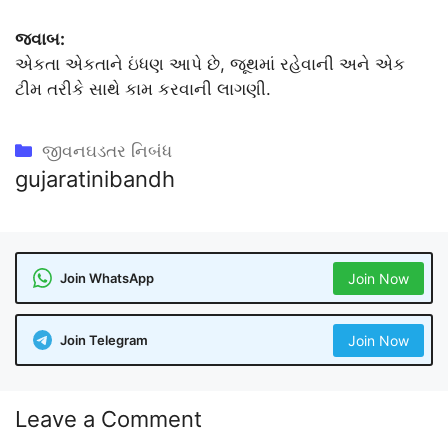
જવાબ:
એકતા એકતાને ઇંધણ આપે છે, જૂથમાં રહેવાની અને એક
ટીમ તરીકે સાથે કામ કરવાની લાગણી.
Categories
જીવનઘડતર નિબંધ
gujaratinibandh
Join WhatsApp
Join Now
Join Telegram
Join Now
Leave a Comment