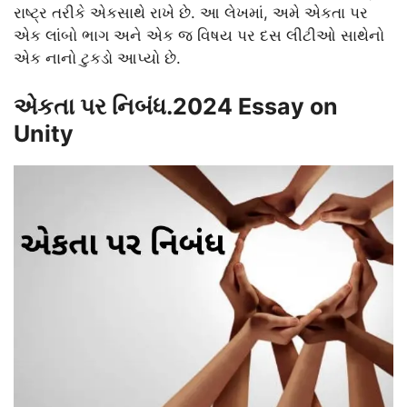
રાષ્ટ્ર તરીકે એકસાથે રાખે છે. આ લેખમાં, અમે એકતા પર
એક લાંબો ભાગ અને એક જ વિષય પર દસ લીટીઓ સાથેનો
એક નાનો ટુકડો આપ્યો છે.
એકતા પર નિબંધ.2024 Essay on
Unity