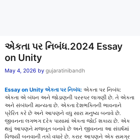
એકતા પર નિબંધ.2024 Essay
on Unity
May 4, 2026
by
gujaratinibandh
Essay on Unity એકતા પર નિબંધ:
એકતા પર નિબંધ:
એકતા એ બંધન અને જોડાણની પરસ્પર લાગણી છે. તે એકતા
અને સંબંધની માન્યતા છે. એકતા દેશભક્તિની ભાવનાને
પ્રેરિત કરે છે અને આપણને વધુ સારા મનુષ્ય બનાવે છે.
જીવનના લગભગ દરેક પાસામાં એકતા જોઈ શકાય છે. એક
થવું આપણને મજબૂત બનાવે છે અને જીવનના આ સંઘર્ષમાં
વિજયી બનવાની તકો વધારે છે. કરાર આપણને એક સમગ્ર