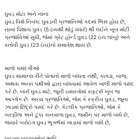
ઘુવડ મોટા અને નાના
ઘુવડ વિશે નિબંધ: ઘુવડની પ્રજાતિઓ કદમાં ભિન્ન હોય છે,
નાના પિશાચ ઘુવડ (5 ઇંચથી થોડું વધારે) થી લઈને ખૂબ મોટી
પ્રજાતિઓ સુધી, જેમાં ગ્રેટ હોર્ન્ડ ઘુવડ (22 ઇંચ લાંબુ) અને
સ્નોવી ઘુવડ (23 ઇંચ)નો સમાવેશ થાય છે.
માળો પસંદગીઓ
ઘુવડ સામાન્ય રીતે પોતાનો માળો બાંધતા નથી, કાગડા, બાજ,
અથવા અન્ય પક્ષીઓ દ્વારા બાંધવામાં આવેલ ખાલી માળો પસંદ
કરે છે. બાર્ન ઘુવડ માટે, જૂની ઇમારતોમાં રાફ્ટર્સ ખૂબ જ
આકર્ષક છે. અન્ય પ્રજાતિઓ, જેમ કે સ્ક્રીચ ઘુવડ, જૂના
ઝાડમાં છિદ્રો પસંદ કરે છે. કેટલીક પ્રજાતિઓ, જેમ કે
બરફીલા અને ટૂંકા કાનવાળા ઘુવડ, જમીન પર માળો બાંધે છે,
જ્યારે બરોઇંગ ઘુવડ ભૂગર્ભમાં ખાડામાં માળો બાંધે છે,
ઘુવડના બચ્ચાઓનું ભાવિ