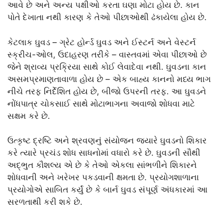
આવે છે અને અન્ય પક્ષીઓ કરતા ઘણા મોટા હોય છે. કાન
પોતે દેખાતા નથી કારણ કે તેઓ પીછાઓથી ઢંકાયેલા હોય છે.
કેટલાક ઘુવડ – ગ્રેટ હોર્ન્ડ ઘુવડ અને ઈસ્ટર્ન અને વેસ્ટર્ન
સ્ક્રીચ-ઓલ, ઉદાહરણ તરીકે – વાસ્તવમાં એવા પીછાઓ છે
જેને શ્રાવ્ય પ્રક્રિયા સાથે કોઈ લેવાદેવા નથી. ઘુવડના કાન
અસમપ્રમાણતાવાળા હોય છે – એક બાહ્ય કાનનો મધ્ય ભાગ
નીચે તરફ નિર્દેશિત હોય છે, બીજો ઉપરની તરફ. આ ઘુવડને
નોંધપાત્ર ચોકસાઈ સાથે મોટાભાગના અવાજો શોધવા માટે
સક્ષમ કરે છે.
ઉત્કૃષ્ટ દ્રષ્ટિ અને શ્રવણનું સંયોજન જ્યારે ઘુવડનો શિકાર
કરે ત્યારે પ્રચંડ શોધ સાધનોમાં વધારો કરે છે. ઘુવડની સૌથી
અદ્ભુત કૌશલ્ય એ છે કે તેઓ એકલા સાંભળીને શિકારને
શોધવાની અને ખરેખર પકડવાની ક્ષમતા છે. પ્રયોગશાળાના
પ્રયોગોએ સાબિત કર્યું છે કે બાર્ન ઘુવડ સંપૂર્ણ અંધકારમાં આ
સરળતાથી કરી શકે છે.