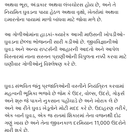
અથવા ભૂરા, અંડાકાર અથવા લંબચોરસ હોય છે, અને તે
નિયમિત ઘુવડના પાયા હેઠળ અથવા વૃક્ષો, ખેતરોમાં અથવા
ઇમારતોના પાયામાં માળો બાંધવા માટે જોવા મળે છે.
આ ગોળીઓમાંના હાડકાં-ક્યારેક આખી માઉસની ખોપડીઓ-
ઘુવડના છેલ્લા ભોજનની સારી કડીઓ છે. જીવવિજ્ઞાનીઓ
ઘુવડ અને અન્ય રાપ્ટર્સની આહારની આદતો અને આપેલ
વિસ્તારમાં નાના સસ્તન પ્રાણીઓની વિપુલતા નક્કી કરવા માટે
ઘણીવાર ગોળીઓનું વિશ્લેષણ કરે છે.
ઘુવડ સંભવિત જંતુ પ્રજાતિઓની વસ્તીને નિયંત્રિત કરવામાં
મહત્વની ભૂમિકા ભજવે છે જેમ કે ઉંદર, વોલ્સ, ઉંદરો, ગોફર્સ
અને શ્રુ જે પાકને નુકસાન પહોંચાડે છે અને ખોરાક લે છે
અને આ રીતે ઘુવડ ખેડૂતોને મોટી મદદ કરે છે. ઉદાહરણ તરીકે,
એક બાર્ન ઘુવડ, એક જ રાતમાં શિકારમાં તેના વજનથી દોઢ
ગણું ખાય છે અને તેના જીવનકાળ દરમિયાન 11,000 ઉંદરોને
મારી શકે છે.