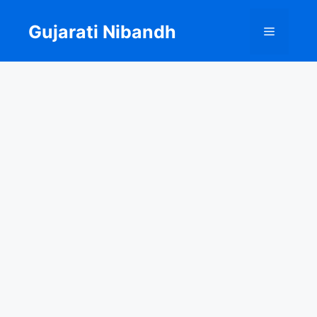
Skip
to
Gujarati Nibandh
Menu
content