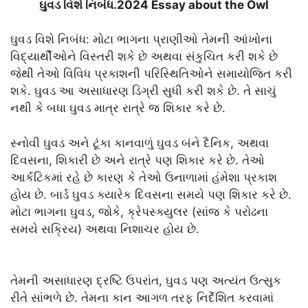
ઘુવડ વિશે નિબંધ.2024 Essay about the Owl
ઘુવડ વિશે નિબંધ: મોટા ભાગના પ્રાણીઓ તેમની આંખોના
વિદ્યાર્થીઓને વિસ્તરી શકે છે અથવા સંકુચિત કરી શકે છે
જેથી તેઓ વિવિધ પ્રકાશની પરિસ્થિતિઓને સમાયોજિત કરી
શકે. ઘુવડ આ અસાધારણ ડિગ્રી સુધી કરી શકે છે. તે સાચું
નથી કે બધા ઘુવડ માત્ર રાત્રે જ શિકાર કરે છે.
સ્નોવી ઘુવડ અને ટૂંકા કાનવાળું ઘુવડ બંને દૈનિક, અથવા
દિવસના, શિકારી છે અને રાત્રે પણ શિકાર કરે છે. તેઓ
આર્કટિકમાં રહે છે કારણ કે તેઓ ઉનાળામાં હંમેશા પ્રકાશ
હોય છે. બાર્ડ ઘુવડ ક્યારેક દિવસના સમયે પણ શિકાર કરે છે.
મોટા ભાગના ઘુવડ, જોકે, ક્રેપસ્ક્યુલર (સાંજ કે પરોઢના
સમયે સક્રિય) અથવા નિશાચર હોય છે.
તેમની અસાધારણ દ્રષ્ટિ ઉપરાંત, ઘુવડ પણ અત્યંત ઉત્સુક
રીતે સાંભળે છે. તેમના કાન આગળ તરફ નિર્દેશિત કરવામાં