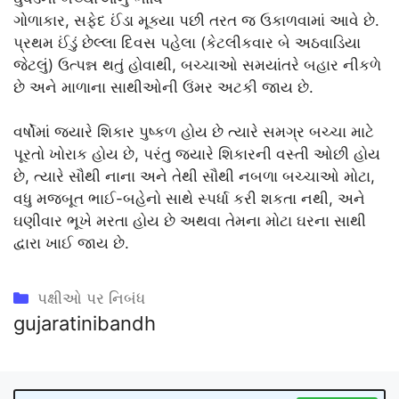
ગોળાકાર, સફેદ ઈંડા મૂક્યા પછી તરત જ ઉકાળવામાં આવે છે.
પ્રથમ ઈંડું છેલ્લા દિવસ પહેલા (કેટલીકવાર બે અઠવાડિયા
જેટલું) ઉત્પન્ન થતું હોવાથી, બચ્ચાઓ સમયાંતરે બહાર નીકળે
છે અને માળાના સાથીઓની ઉંમર અટકી જાય છે.
વર્ષોમાં જ્યારે શિકાર પુષ્કળ હોય છે ત્યારે સમગ્ર બચ્ચા માટે
પૂરતો ખોરાક હોય છે, પરંતુ જ્યારે શિકારની વસ્તી ઓછી હોય
છે, ત્યારે સૌથી નાના અને તેથી સૌથી નબળા બચ્ચાઓ મોટા,
વધુ મજબૂત ભાઈ-બહેનો સાથે સ્પર્ધા કરી શકતા નથી, અને
ઘણીવાર ભૂખે મરતા હોય છે અથવા તેમના મોટા ઘરના સાથી
દ્વારા ખાઈ જાય છે.
Categories
પક્ષીઓ પર નિબંધ
gujaratinibandh