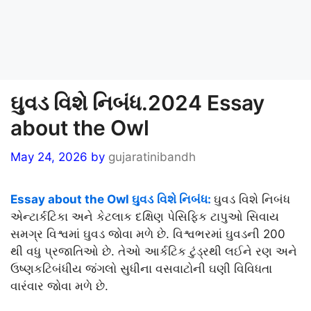
ઘુવડ વિશે નિબંધ.2024 Essay
about the Owl
May 24, 2026
by
gujaratinibandh
Essay about the Owl ઘુવડ
વિશે નિબંધ:
ઘુવડ વિશે નિબંધ
એન્ટાર્કટિકા અને કેટલાક દક્ષિણ પેસિફિક ટાપુઓ સિવાય
સમગ્ર વિશ્વમાં ઘુવડ જોવા મળે છે. વિશ્વભરમાં ઘુવડની 200
થી વધુ પ્રજાતિઓ છે. તેઓ આર્કટિક ટુંડ્રથી લઈને રણ અને
ઉષ્ણકટિબંધીય જંગલો સુધીના વસવાટોની ઘણી વિવિધતા
વારંવાર જોવા મળે છે.