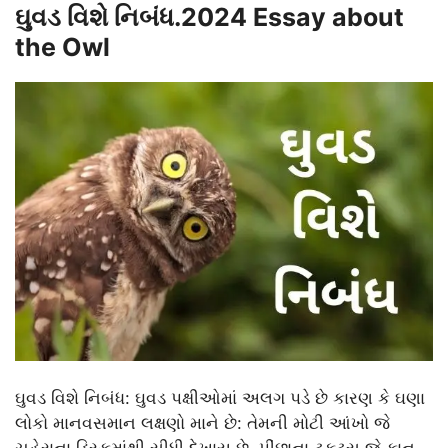
ઘુવડ વિશે નિબંધ.2024 Essay about
the Owl
ઘુવડ વિશે નિબંધ: ઘુવડ પક્ષીઓમાં અલગ પડે છે કારણ કે ઘણા
લોકો માનવસમાન લક્ષણો માને છે: તેમની મોટી આંખો જે