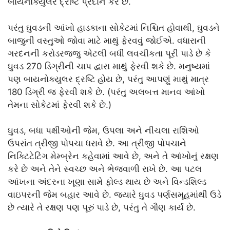
બાયનોક્યુલર દ્રષ્ટિ પ્રદાન કરે છે.
પરંતુ ઘુવડની આંખો હાડકાના સોકેટમાં નિશ્ચિત હોવાથી, ઘુવડને
બાજુની વસ્તુઓ જોવા માટે માથું ફેરવવું જોઈએ. વધારાની
ગરદનની કરોડરજ્જુ એટલી બધી લવચીકતા પૂરી પાડે છે કે
ઘુવડ 270 ડિગ્રીની ચાપ દ્વારા માથું ફેરવી શકે છે. મનુષ્યમાં
પણ બાયનોક્યુલર દ્રષ્ટિ હોય છે, પરંતુ આપણું માથું માત્ર
180 ડિગ્રી જ ફેરવી શકે છે. (પરંતુ અલબત્ત માનવ આંખો
તેમના સોકેટમાં ફેરવી શકે છે.)
ઘુવડ, બધા પક્ષીઓની જેમ, ઉપલા અને નીચલા રાશિઓ
ઉપરાંત ત્રીજી પોપચા ધરાવે છે. આ ત્રીજી પોપચાને
નિક્ટિટેટિંગ મેમ્બ્રેન કહેવામાં આવે છે, અને તે આંખોનું રક્ષણ
કરે છે અને તેને સ્વચ્છ અને ભેજવાળી રાખે છે. આ પટલ
આંખના અંદરના ખૂણા સામે ફોલ્ડ થાય છે અને વિન્ડશિલ્ડ
વાઇપરની જેમ બહાર આવે છે. જ્યારે ઘુવડ પર્ણસમૂહમાંથી ઉડે
છે ત્યારે તે રક્ષણ પણ પૂરું પાડે છે, પરંતુ તે ગૌણ કાર્ય છે.