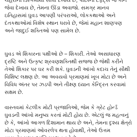
ચહેરાના ડિસ્કમાંથી સીધી દેખાય છે, પીંછાના ટફ્ટ્સ જે કાન
જેવા દેખાય છે, તેમના ઊંડા અવાજો. સમગ્ર માનવ
ઇતિહાસમાં ઘુવડ આપણી પરંપરાઓ, લોકકથાઓ અને
દંતકથાઓમાં વિશેષ સ્થાન ધરાવે છે, જેમાં મહાન શાણપણ
અને જાદુઈ શક્તિઓ પણ સામેલ છે.
ઘુવડ એ શિકારના પક્ષીઓ છે – શિકારી. તેઓ અસાધારણ
દ્રષ્ટિ અને ઉત્કૃષ્ટ શ્રવણશક્તિથી સજ્જ છે જેથી કરીને
તેઓ શિકાર પર ઘર કરી શકે. ઘુવડની આંખો કદાચ તેનું સૌથી
વિશિષ્ટ લક્ષણ છે. આ અવયવો પ્રમાણમાં ખૂબ મોટા છે અને
વિવિધ અંતર પર ઝડપી અને તીક્ષ્ણ ધ્યાન કેન્દ્રિત કરવામાં
સક્ષમ છે.
વાસ્તવમાં કેટલીક મોટી પ્રજાતિઓ, જેમ કે ગ્રેટ હોર્ન્ડ
ઘુવડની આંખો મનુષ્ય કરતાં મોટી હોય છે. એટલું જ મહત્વનું
છે કે, આંખો આગળ દિશામાન થાય છે અને, તેમના દૃશ્ય ક્ષેત્રો
મોટા પ્રમાણમાં ઓવરલેપ થતા હોવાથી, તેઓ ઉત્તમ