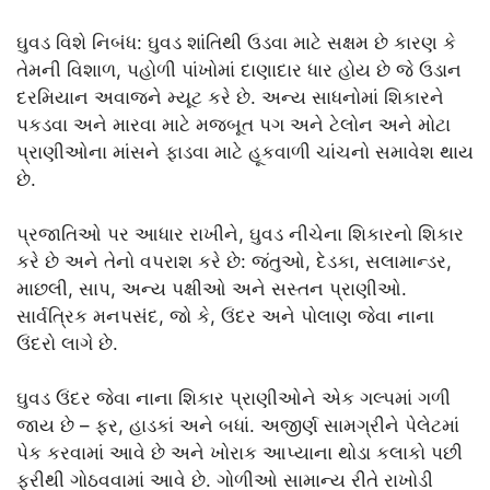
ઘુવડ વિશે નિબંધ: ઘુવડ શાંતિથી ઉડવા માટે સક્ષમ છે કારણ કે
તેમની વિશાળ, પહોળી પાંખોમાં દાણાદાર ધાર હોય છે જે ઉડાન
દરમિયાન અવાજને મ્યૂટ કરે છે. અન્ય સાધનોમાં શિકારને
પકડવા અને મારવા માટે મજબૂત પગ અને ટેલોન અને મોટા
પ્રાણીઓના માંસને ફાડવા માટે હૂકવાળી ચાંચનો સમાવેશ થાય
છે.
પ્રજાતિઓ પર આધાર રાખીને, ઘુવડ નીચેના શિકારનો શિકાર
કરે છે અને તેનો વપરાશ કરે છે: જંતુઓ, દેડકા, સલામાન્ડર,
માછલી, સાપ, અન્ય પક્ષીઓ અને સસ્તન પ્રાણીઓ.
સાર્વત્રિક મનપસંદ, જો કે, ઉંદર અને પોલાણ જેવા નાના
ઉંદરો લાગે છે.
ઘુવડ ઉંદર જેવા નાના શિકાર પ્રાણીઓને એક ગલ્પમાં ગળી
જાય છે – ફર, હાડકાં અને બધાં. અજીર્ણ સામગ્રીને પેલેટમાં
પેક કરવામાં આવે છે અને ખોરાક આપ્યાના થોડા કલાકો પછી
ફરીથી ગોઠવવામાં આવે છે. ગોળીઓ સામાન્ય રીતે રાખોડી