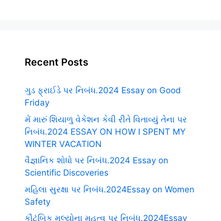
Recent Posts
ગુડ ફ્રાઈડે પર નિબંધ.2024 Essay on Good
Friday
મેં મારું શિયાળુ વેકેશન કેવી રીતે વિતાવ્યું તેના પર
નિબંધ.2024 ESSAY ON HOW I SPENT MY
WINTER VACATION
વૈજ્ઞાનિક શોધો પર નિબંધ.2024 Essay on
Scientific Discoveries
મહિલા સુરક્ષા પર નિબંધ.2024Essay on Women
Safety
કૌટુંબિક મૂલ્યોના મહત્વ પર નિબંધ.2024Essay