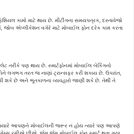
લ કામો માટે થાય છે. મીટીંગના સમયપત્રક, દસ્તાવેજો
, જોબ એપ્લીકેશન વગેરે માટે મોબાઈલ ફોન દરેક કામ કરતા
ટ તરીકે પણ થાય છે. સ્માર્ટફોનમાં મોબાઈલ બેકિંગનો
ને લગભગ તરત જ નાણાં ટ્રાન્સફર કરી શકાય છે. ઉપરાંત,
ી શકે છે અને ભૂતકાળના વ્યવહારો જાણી શકે છે. તેથી તે
્યારે આપણને મોબાઈલની જરૂર ન હોય ત્યારે પણ આપણે
ગેમ્સ રમીએ છીએ. જેમ જેમ મોબાઈલ ફોન સ્માર્ટ થતા ગયા