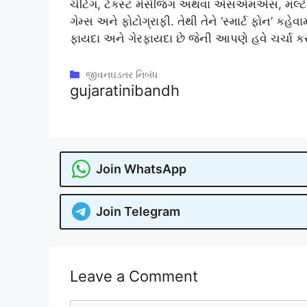
ચેટિંગ, ટેક્સ્ટ મેસેજિંગ અથવા એસએમએસ, મલ્ટીમ
ગેમ્સ અને ફોટોગ્રાફી. તેથી તેને ‘સ્માર્ટ ફોન’ 
ફાયદા અને ગેરફાયદા છે જેની આપણે હવે ચર્ચા કરી
Categories
જીવનઘડતર નિબંધ
gujaratinibandh
Join WhatsApp
Join Telegram
Leave a Comment