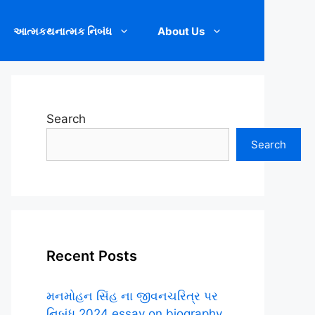
આત્મકથનાત્મક નિબંધ
About Us
Search
Search
Recent Posts
મનમોહન સિંહ ના જીવનચરિત્ર પર
નિબંધ.2024 essay on biography