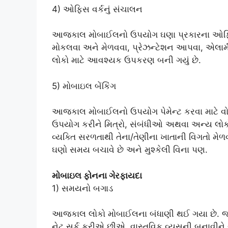
4) ઓફિસ વર્કનું સંચાલન
આજકાલ મોબાઈલનો ઉપયોગ ઘણા પ્રકારના ઓફિશિય
મોકલવા અને મેળવવા, પ્રેઝન્ટેશન આપવા, એલાર્મ
લોકો માટે આવશ્યક ઉપકરણ બની ગયું છે.
5) મોબાઇલ બેંકિંગ
આજકાલ મોબાઈલનો ઉપયોગ પેમેન્ટ કરવા માટે વોલે
ઉપયોગ કરીને મિત્રો, સંબંધીઓ અથવા અન્ય લોકો
વ્યક્તિ સરળતાથી તેના/તેણીના ખાતાની વિગતો મેળવ
ઘણો સમય બચાવે છે અને મુશ્કેલી વિના પણ.
મોબાઇલ ફોનના ગેરફાયદા
1) સમયનો બગાડ
આજકાલ લોકો મોબાઈલના બંધાણી થઈ ગયા છે. જ
નેટ સર્ફ કરીએ છીએ, વાસ્તવિક વ્યસની બનાવીને 