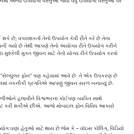
ીવનમાં અન્ય ઉપયોગી વસ્તુઓ જેવી વધુ ઉપયોગી વસ્તુઓ પર
ે છે; વપરાશકર્તા તેનો ઉપયોગ કેવી રીતે કરે છે તેના
ગયો છે તેથી આપણે તેનો અયોગ્ય રીતે ઉપયોગ કરીને
ુશ્કેલી મુક્ત જીવન માટે તેનો યોગ્ય રીતે ઉપયોગ કરવો
સેલ્યુલર ફોન” પણ કહેવામાં આવે છે. તે એક ઉપકરણ છે
હાલમાં તકનીકી પ્રગતિએ આપણું જીવન સરળ બનાવ્યું છે.
ઓને હલાવીને વિશ્વભરના કોઈપણ વ્યક્તિ સાથે
ેટ કરી શકીએ છીએ. આજે મોબાઇલ ફોન વિવિધ આકારો
યોગ ઘણા હેતુઓ માટે થાય છે જેમ કે – વૉઇસ કૉલિંગ, વિડિયો