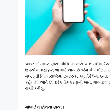
આજે મોબાઇલ ફોન વિવિધ આકારો અને કદમાં ઉપલબ્
ઉપયોગ ઘણા હેતુઓ માટે થાય છે જેમ કે – વૉઇસ ક
મલ્ટીમીડિયા મેસેજિંગ, ઇન્ટરનેટ બ્રાઉઝિંગ, ઇમેઇલ, 
કહેવામાં આવે છે. દરેક ઉપકરણની જેમ, મોબાઇલ 
ચર્ચા કરીશું.
મોબાઈલ ફોનના ફાયદા