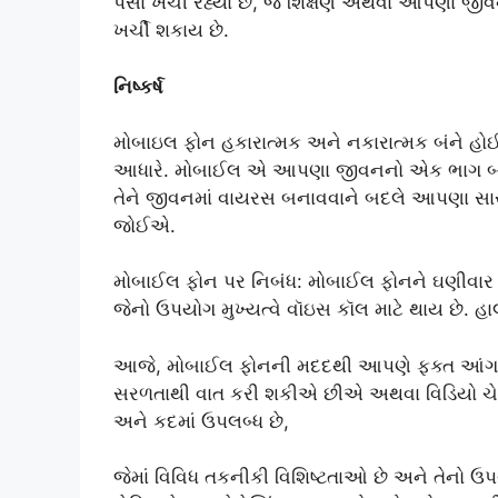
પૈસા ખર્ચી રહ્યા છે, જે શિક્ષણ અથવા આપણા જ
ખર્ચી શકાય છે.
નિષ્કર્ષ
મોબાઇલ ફોન હકારાત્મક અને નકારાત્મક બંને હોઈ શક
આધારે. મોબાઈલ એ આપણા જીવનનો એક ભાગ બની 
તેને જીવનમાં વાયરસ બનાવવાને બદલે આપણા સારા મ
જોઈએ.
મોબાઈલ ફોન પર નિબંધ: મોબાઈલ ફોનને ઘણીવાર “
જેનો ઉપયોગ મુખ્યત્વે વૉઇસ કૉલ માટે થાય છે. 
આજે, મોબાઈલ ફોનની મદદથી આપણે ફક્ત આંગળી
સરળતાથી વાત કરી શકીએ છીએ અથવા વિડિયો ચ
અને કદમાં ઉપલબ્ધ છે,
જેમાં વિવિધ તકનીકી વિશિષ્ટતાઓ છે અને તેનો ઉપ