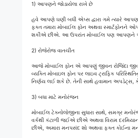
1) આપણને જોડાયેલા રાખે છે
હવે આપણે ઘણી બધી એપ્સ દ્વારા ગમે ત્યારે આપ
ફક્ત તમારા મોબાઈલ ફોન અથવા સ્માર્ટફોનને ઓપર
શકીએ છીએ. આ ઉપરાંત મોબાઈલ પણ આપણને આખી 
2) રોજેરોજ વાતચીત
આજે મોબાઈલ ફોન એ આપણું જીવન રોજિંદા જીવનની
વ્યક્તિ મોબાઇલ ફોન પર લાઇવ ટ્રાફિક પરિસ્થિતિન
નિર્ણય લઈ શકે છે. તેની સાથે હવામાન અપડેટ્સ, કે
3) બધા માટે મનોરંજન
મોબાઈલ ટેક્નોલોજીના સુધારા સાથે, સમગ્ર મન
વર્કથી કંટાળી જઈએ છીએ અથવા વિરામ દરમિયા
છીએ, અમારા મનપસંદ શો અથવા ફક્ત કોઈના મ