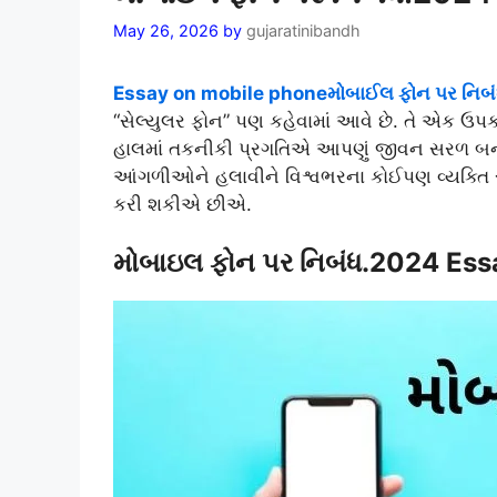
May 26, 2026
by
gujaratinibandh
Essay on mobile phoneમોબાઈલ ફોન પર નિબં
“સેલ્યુલર ફોન” પણ કહેવામાં આવે છે. તે એક ઉપક
હાલમાં તકનીકી પ્રગતિએ આપણું જીવન સરળ બના
આંગળીઓને હલાવીને વિશ્વભરના કોઈપણ વ્યક્તિ
કરી શકીએ છીએ.
મોબાઇલ ફોન પર નિબંધ.2024 Es