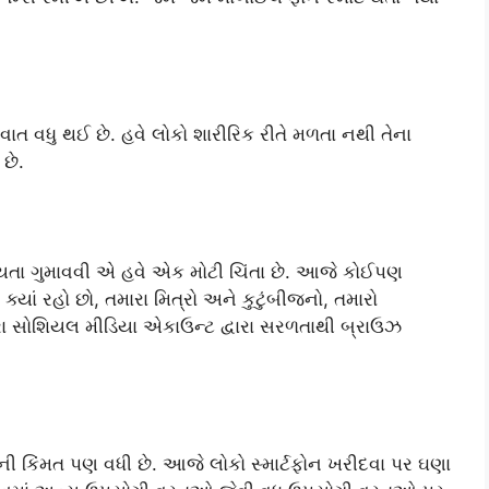
ત વધુ થઈ છે. હવે લોકો શારીરિક રીતે મળતા નથી તેના
છે.
યતા ગુમાવવી એ હવે એક મોટી ચિંતા છે. આજે કોઈપણ
ક્યાં રહો છો, તમારા મિત્રો અને કુટુંબીજનો, તમારો
 તમારા સોશિયલ મીડિયા એકાઉન્ટ દ્વારા સરળતાથી બ્રાઉઝ
ની કિંમત પણ વધી છે. આજે લોકો સ્માર્ટફોન ખરીદવા પર ઘણા