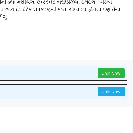
ીડિયા મેસેજિંગ, ઇન્ટરનેટ બ્રાઉઝિંગ, ઇમેઇલ, વિડિયો
કહેવામાં આવે છે. દરેક ઉપકરણની જેમ, મોબાઇલ ફોનમાં પણ તેના
શું.
Join Now
Join Now