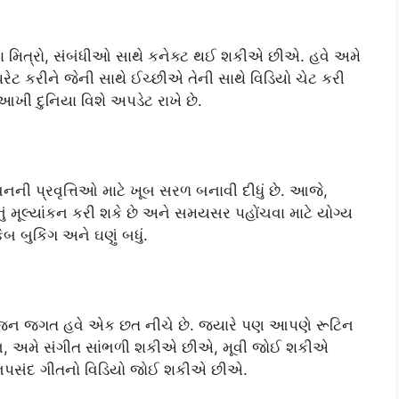
ણા મિત્રો, સંબંધીઓ સાથે કનેક્ટ થઈ શકીએ છીએ. હવે અમે
ેટ કરીને જેની સાથે ઈચ્છીએ તેની સાથે વિડિયો ચેટ કરી
દુનિયા વિશે અપડેટ રાખે છે.
 પ્રવૃત્તિઓ માટે ખૂબ સરળ બનાવી દીધું છે. આજે,
ું મૂલ્યાંકન કરી શકે છે અને સમયસર પહોંચવા માટે યોગ્ય
બ બુકિંગ અને ઘણું બધું.
ોરંજન જગત હવે એક છત નીચે છે. જ્યારે પણ આપણે રૂટિન
ન, અમે સંગીત સાંભળી શકીએ છીએ, મૂવી જોઈ શકીએ
નપસંદ ગીતનો વિડિયો જોઈ શકીએ છીએ.