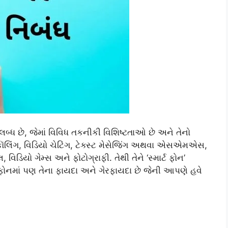
ધ છે, જેમાં વિવિધ તકનીકી વિશિષ્ટતાઓ છે અને તેનો
ૉલિંગ, વિડિયો ચેટિંગ, ટેક્સ્ટ મેસેજિંગ અથવા એસએમએસ,
વિડિયો ગેમ્સ અને ફોટોગ્રાફી. તેથી તેને ‘સ્માર્ટ ફોન’
ફોનમાં પણ તેના ફાયદા અને ગેરફાયદા છે જેની આપણે હવે