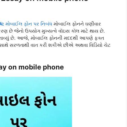
ધ:
મોબાઈલ ફોન પર નિબંધ
મોબાઈલ ફોનને ઘણીવાર
રણ છે જેનો ઉપયોગ મુખ્યત્વે વૉઇસ કૉલ માટે થાય છે.
વ્યું છે. આજે, મોબાઈલ ફોનની મદદથી આપણે ફક્ત
 સાથે સરળતાથી વાત કરી શકીએ છીએ અથવા વિડિયો ચેટ
say on mobile phone