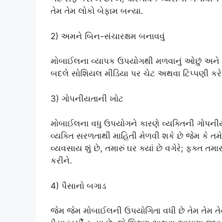
તેમ તેમ લોકો બેફામ બન્યા.
2) અમને બિન-સંચારક્ષમ બનાવવું
મોબાઈલના વ્યાપક ઉપયોગથી મળવાનું ઓછું અને વા
બદલે સોશિયલ મીડિયા પર ચેટ અથવા ટિપ્પણી કરે 
3) ગોપનીયતાની ખોટ
મોબાઈલના વધુ ઉપયોગને કારણે વ્યક્તિની ગોપની
વ્યક્તિ સરળતાથી માહિતી મેળવી શકે છે જેમ કે તમે 
વ્યવસાય શું છે, તમારું ઘર ક્યાં છે વગેરે; ફક્ત
કરીને.
4) પૈસાનો બગાડ
જેમ જેમ મોબાઈલની ઉપયોગિતા વધી છે તેમ તેમ તે