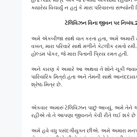
ક્યારેય વિચાર્યું ન હતું કે મારા પરિવારના સભ્યોની ચિ
ટેલિવિઝન વિના જીવન પર નિબંધ.
અમે એકબીજા સાથે વાત કરતા હતા, અમે અમારી મુશ્
વખત, મારા પરિવારે સાથે મળીને કેટલીક રમતો રમી.
હોલ્ડમ પોકર, જે મારા પિતાની પ્રિય રમત હતી.
અને કારણ કે અમારે આ અથવા તે શોને ચૂકી જવાન
પારિવારિક મિત્રો હતા અને તેમની સાથે આનંદદાય
શ્રેષ્ઠ મિત્ર છે.
એકવાર અમારું ટેલિવિઝન પાછું આવ્યું, અમે તેને
રહીએ તો તે આપણા જીવનને કેવી રીતે લઈ શકે છ
અમે હવે વધુ પસંદગીયુક્ત છીએ. અમે અમારા મ