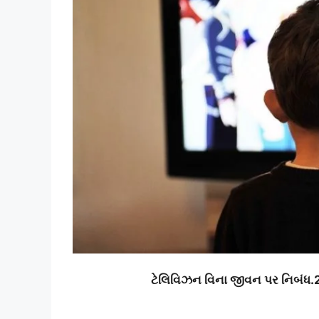
ટેલિવિઝન વિના જીવન પર નિબંધ.