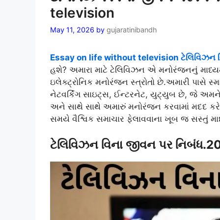
television
May 11, 2026
by
gujaratinibandh
Essay on life without television ટેલિવિઝન 
હશે? અમારા માટે ટેલિવિઝન એ મનોરંજનનું માધ્ય
ઇલેક્ટ્રોનિક મનોરંજન સ્ત્રોતો છે.અમારી પાસે સ્મ
નેટવર્કિંગ સાઇટ્સ, ઈન્ટરનેટ, યુટ્યુબ છે, જે અમને
અને સાથે સાથે અમારું મનોરંજન કરવામાં મદદ કર
સમયે વૈશ્વિક સમાચાર ફેલાવવાના ખૂબ જ સસ્તું માધ
ટેલિવિઝન વિના જીવન પર નિબંધ.2