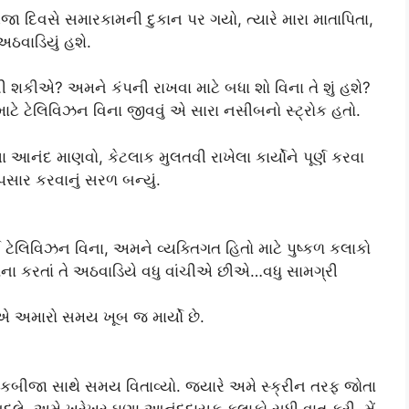
જા દિવસે સમારકામની દુકાન પર ગયો, ત્યારે મારા માતાપિતા,
અઠવાડિયું હશે.
ી શકીએ? અમને કંપની રાખવા માટે બધા શો વિના તે શું હશે?
ાટે ટેલિવિઝન વિના જીવવું એ સારા નસીબનો સ્ટ્રોક હતો.
આનંદ માણવો, કેટલાક મુલતવી રાખેલા કાર્યોને પૂર્ણ કરવા
ાર કરવાનું સરળ બન્યું.
ઈ ટેલિવિઝન વિના, અમને વ્યક્તિગત હિતો માટે પુષ્કળ કલાકો
ેના કરતાં તે અઠવાડિયે વધુ વાંચીએ છીએ…વધુ સામગ્રી
એ અમારો સમય ખૂબ જ માર્યો છે.
કબીજા સાથે સમય વિતાવ્યો. જ્યારે અમે સ્ક્રીન તરફ જોતા
 બદલે, અમે ખરેખર ઘણા આનંદદાયક કલાકો સુધી વાત કરી. મેં