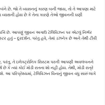
 બંને છે. જો તે વ્યસનનું કારણ બની જાય, તો તે આપણા માટે
લા વ્યસની હોય છે કે તેના કારણે તેઓ જીવનની ઘણી
ત્તિ છે. આપણું જીવન અગાઉ ટેલિવિઝન પર એટલું નિર્ભર
 હતું – દૂરદર્શન. પરંતુ હવે, તેમાં ડઝનેક છે અને તેથી ટીવી
છે, પરંતુ, તે ઇલેક્ટ્રોનિક સિસ્ટમ પરની આપણી અવલંબનને
ે કે ત્યાં કોઈ મોડી રાતના શો નહીં હોય. તેથી, મોડી રાત્રે
રિપ્રેક્ષ્યમાં, ટેલિવિઝન વિનાનું જીવન વધુ સારું લાગે