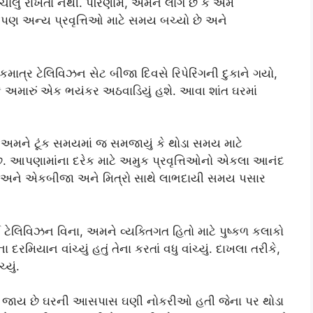
ાલુ રાખતા નથી. પરિણામે, અમને લાગે છે કે અમે
 અન્ય પ્રવૃત્તિઓ માટે સમય બચ્યો છે અને
માત્ર ટેલિવિઝન સેટ બીજા દિવસે રિપેરિંગની દુકાને ગયો,
યું કે અમારું એક ભયંકર અઠવાડિયું હશે. આવા શાંત ઘરમાં
ે, અમને ટૂંક સમયમાં જ સમજાયું કે થોડા સમય માટે
છે. આપણામાંના દરેક માટે અમુક પ્રવૃત્તિઓનો એકલા આનંદ
વા અને એકબીજા અને મિત્રો સાથે લાભદાયી સમય પસાર
ઈ ટેલિવિઝન વિના, અમને વ્યક્તિગત હિતો માટે પુષ્કળ કલાકો
યાન વાંચ્યું હતું તેના કરતાં વધુ વાંચ્યું. દાખલા તરીકે,
્યું.
 બની જાય છે ઘરની આસપાસ ઘણી નોકરીઓ હતી જેના પર થોડા