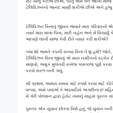
સેટ ચાલુ કરીએ છીએ, પરંતુ અમે તેને આખી સાંજ ચ
ટેલિવિઝનનો આનંદ માણી શકીએ છીએ અને હજુ પણ
ટેલિવિઝન વિનાનું જીવન જ્યારે મારા પરિવારનો એક
ત્યારે મારા માતા-પિતા, મારી બહેન અને મેં વિચાર્
આપણે લાંબી સાંજ કેવી રીતે પસાર કરી શકીએ?
બધા શો અમને કંપની રાખ્યા વિના તે શું હશે? જોક
ટેલિવિઝન વિના જીવવું એ સારા નસીબનો સ્ટ્રોક 
માણવો, અમુક મુલતવી રાખેલા કામકાજ પૂર્ણ કર
કરવો સરળ બની ગયું.
સૌ પ્રથમ, અમારા સમય માટે સ્પર્ધા કરવા માટે કો
મળ્યા. અમે બધાએ તે અઠવાડિયે અગાઉના છ મહિના દરમિ
મેં ગેરી પોલસન દ્વારા હેચેટ નામનું સાહસ પુસ્તક વાંચ
પુસ્તક એક યુવાન છોકરા વિશે હતું, જે યુવાન