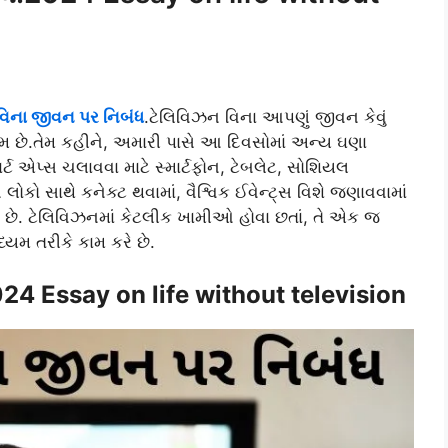
વિના જીવન પર નિબંધ
.ટેલિવિઝન વિના આપણું જીવન કેવું
મ છે.તેમ કહીને, અમારી પાસે આ દિવસોમાં અન્ય ઘણા
ાર્ટ એપ્સ ચલાવવા માટે સ્માર્ટફોન, ટેબલેટ, સોશિયલ
 લોકો સાથે કનેક્ટ થવામાં, વૈશ્વિક ઈવેન્ટ્સ વિશે જણાવવામાં
ે છે. ટેલિવિઝનમાં કેટલીક ખામીઓ હોવા છતાં, તે એક જ
્યમ તરીકે કામ કરે છે.
024 Essay on life without television