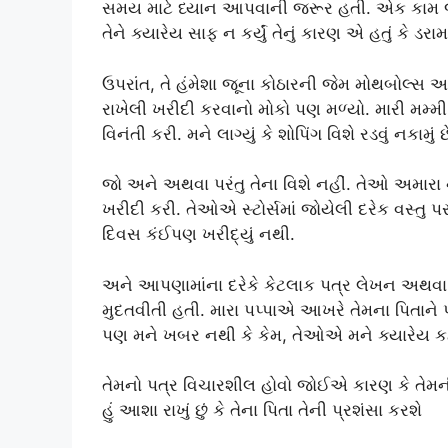
સમય માટે ધ્યાન આપવાની જરૂર હતી. એક કામ જે કર
તેને ક્યારેય સાફ ન કર્યું તેનું કારણ એ હતું કે 
ઉપરાંત, તે હંમેશા જૂના કોઠારની જેમ મોથબોલ્સ અન
રાખેલી ખરીદી કરવાનો મોકો પણ મળ્યો. મારી મમ્મી
વિનંતી કરી. મને લાગ્યું કે શોપિંગ વિશે રડવું નકા
જો અને અથવા પરંતુ તેના વિશે નહીં. તેઓ અમારા 
ખરીદી કરી. તેઓએ સ્ટોર્સમાં જોયેલી દરેક વસ્ત
દિવસ કંઈપણ ખરીદ્યું નથી.
અને આપણામાંના દરેકે કેટલાક પત્ર લેખન અથવ
મુદતવીતી હતી. મારા પપ્પાએ આખરે તેમના પિતાને પ
પણ મને ખબર નથી કે કેમ, તેઓએ મને ક્યારેય કહ્
તેમનો પત્ર વિચારશીલ હોવો જોઈએ કારણ કે તેમ
હું આશા રાખું છું કે તેના પિતા તેની પ્રશંસા કરશે