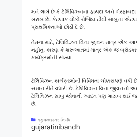
મને લાગે છે કે ટેલિવિઝનના ફાયદા અને ગેરફાયદા
ખરાબ છે. કેટલાક લોકો રોજિંદા ટીવી સાબુના એટ
પ્રાથમિકતાઓ છોડી દે છે.
તેમના માટે, ટેલિવિઝન વિના જીવન માત્ર એક આપ
નહોતું. કારણ કે શરૂઆતમાં માત્ર એક જ બ્રોડકાસ્ટર
કાર્યક્રમોની સંખ્યા.
ટેલિવિઝન કાર્યક્રમોની વિવિધતા ચોક્કસપણે વધી 
સમાન રીતે વધારી છે. ટેલિવિઝન વિના જીવનનો અર્થ છ
ટેલિવિઝન સાબુ જોવાની આદત પણ ગાયબ થઈ જશે. આ પ
છે.
Categories
જીવનઘડતર નિબંધ
gujaratinibandh