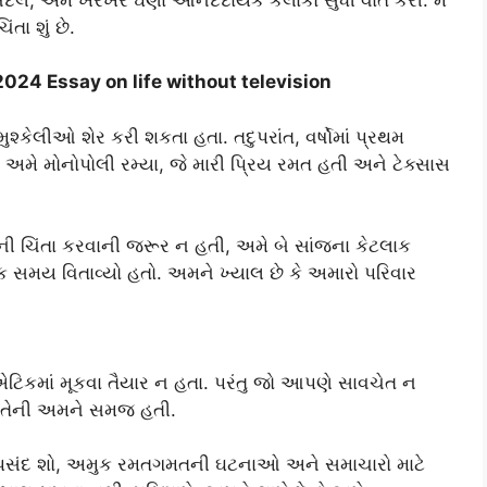
ંતા શું છે.
2024 Essay on life without television
કેલીઓ શેર કરી શકતા હતા. તદુપરાંત, વર્ષોમાં પ્રથમ
 અમે મોનોપોલી રમ્યા, જે મારી પ્રિય રમત હતી અને ટેક્સાસ
ી ચિંતા કરવાની જરૂર ન હતી, અમે બે સાંજના કેટલાક
ક સમય વિતાવ્યો હતો. અમને ખ્યાલ છે કે અમારો પરિવાર
 એટિકમાં મૂકવા તૈયાર ન હતા. પરંતુ જો આપણે સાવચેત ન
ે તેની અમને સમજ હતી.
નપસંદ શો, અમુક રમતગમતની ઘટનાઓ અને સમાચારો માટે