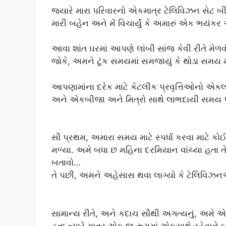
જ્યારે મારા પરિવારનો એકમાત્ર ટેલિવિઝન સેટ બી
મારી બહેન અને મેં વિચાર્યું કે અમારું એક ભયંકર 
આવા શાંત ઘરમાં આપણે લાંબી સાંજ કેવી રીતે મેળવ
જોકે, અમને ટૂંક સમયમાં સમજાયું કે થોડા સમય મ
આપણામાંના દરેક માટે કેટલીક પ્રવૃત્તિઓનો એકલા 
અને એકબીજા અને મિત્રો સાથે લાભદાયી સમય પસ
સૌ પ્રથમ, અમારા સમય માટે સ્પર્ધા કરવા માટે કો
મળ્યા. અમે બધા છ મહિના દરમિયાન વાંચ્યા હતા ત
બતાવો…
તે પછી, અમને અહેસાસ થવા લાગ્યો કે ટેલિવિઝન
સામાન્ય રીતે, અને કદાચ સૌથી અગત્યનું, અમે એ
હતા ત્યારે માત્ર એક જ રૂમમાં એકસાથે રહેવાને