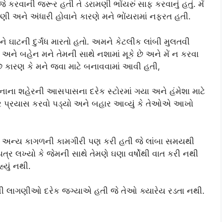
વાની જરૂર હતી તે ડરામણી ભોંયરું સાફ કરવાનું હતું. મેં
ડરામણી અને અંધારી હોવાને કારણે મને ભોંયરામાં નફરત હતી.
ે ઘાટની દુર્ગંધ મારતો હતો. અમને કેટલીક લાંબી મુલતવી
 અને બહેન મને તેમની સાથે નશામાં મૂકે છે અને મેં ન કરવા
મું છે કારણ કે મને જવા માટે બનાવવામાં આવી હતી,
નાના શહેરની આસપાસના દરેક સ્ટોરમાં ગયા અને હંમેશા માટે
ુ પર પ્રયાસ કરવો પડ્યો અને બહાર આવ્યું કે તેઓએ આખો
ા અન્ય કાગળની કામગીરી પણ કરી હતી જે લાંબા સમયથી
ત્ર લખ્યો કે જેમની સાથે તેમણે ઘણા વર્ષોથી વાત કરી નથી
યું નથી.
ની લાગણીઓ દરેક જગ્યાએ હતી જે તેઓ ક્યારેય રડતા નથી.