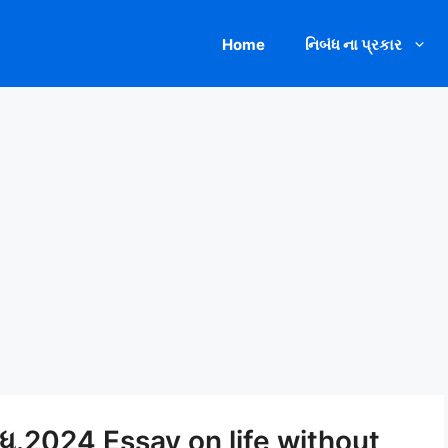
Home
નિબંધ ના પ્રકાર
ંધ.2024 Essay on life without