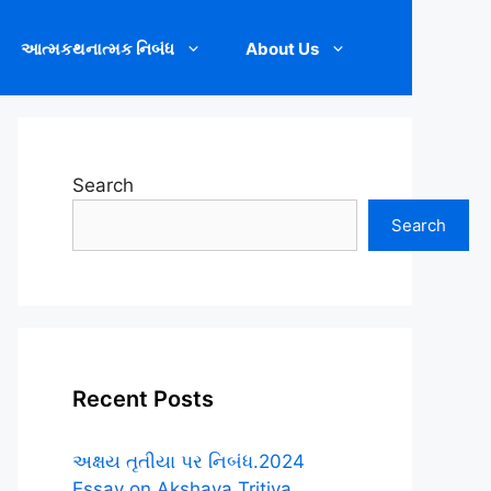
આત્મકથનાત્મક નિબંધ
About Us
Search
Search
Recent Posts
અક્ષય તૃતીયા પર નિબંધ.2024
Essay on Akshaya Tritiya