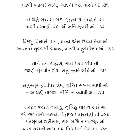
બાળી બહ્ચર માય, આદ્ય વસે વાસો માં…૩૧
ન લહે બ્રહ્મા ભેદ, ગૃહય ગતિ ત્હારી માં
વાણી વખાણી વેદ, શી મતિ મ્હારી માં…૩૨
વિષ્ણુ વિમાસી મન, ધન્ય એમ ઉચ્ચરિયા માં
અવર ન તુજ થી અન્ય, બાળી બહુચરિયા માં…૩૩
માને મન માહેશ, માત મયા કીધે માં
જાણે સુરપતિ શેષ, સહુ ત્હારે લીધે માં…૩૪
સહસ્ત્ર ફણીધર શેષ, શક્તિ સબળ સાધી માં
નામ ધર્યુ નાગેશ, કીર્તિ તો વ્યાધી માં…૩૫
મચ્છ; કચ્છ, વારાહ, નૃસિંહ વામન થઈ માં
એ અવતારો તારાય, તે તુજ માત્રમહી માં…૩૬
પરશુરામ શ્રીરામ, રામ બલિ બળ જેહ માં
બુદ્ધ કલકી નામ, દશ વિધ ધારી દેહ માં…૩૭