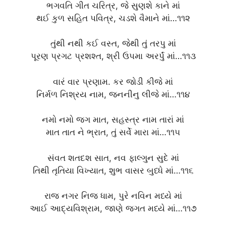
ભગવતિ ગીત ચરિત્ર, જે સુણશે કાને માં
થઈ કુળ સહિત પવિત્ર, ચડશે વૈમાને માં…૧૧૨
તુંથી નથી કઈ વસ્ત, જેથી તું તરપુ માં
પૂરણ પ્રગટ પ્રશશ્ત, શ્રી ઉપમા અરર્પું માં…૧૧૩
વારં વાર પ્રણામ. કર જોડી કીજે માં
નિર્મળ નિશ્રય નામ, જનનીનુ લીજે માં…૧૧૪
નમો નમો જગ માત, સહસ્ત્ર નામ તારાં માં
માત તાત ને ભ્રાત, તું સર્વે મારા માં…૧૧૫
સંવત શતદશ સાત, નવ ફાલ્ગુન સુદે માં
તિથી તૃતિયા વિખ્યાત, શુભ વાસર બુધ્ધે માં…૧૧૬
રાજ નગર નિજ ધામ, પુરે નવિન મધ્યે માં
આઈ આદ્યવિશ્રામ, જાણે જગત મધ્યે માં…૧૧૭