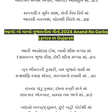
અવિગત અગમ અપાર, આનંદા અધિસુખ માં…૪૩
સનકાદિક મુનિ સાથ, સેવી વિધ વિધેં માં
આરાધી નવનાથ; ચોરાશી સિધ્ધે માં…૪૪
આનંદ નો ગરબો ગુજરાતીમાં ગીતો.2024 Anand No Garbo
Lyrics in Gujarati
આવી અયોધ્યા ઈશ, નામી શીશ વળ્યા માં
દશમસ્તક ભુજ વીશ, છેદી સીતા મળ્યા માં…૪૫
નૃપ ભીમકની કુમારી, તમ પૂજ્યે પામી માં
રૂક્ષમણિ રમણ મોરાર, મનગમતો સ્વામી માં …૪૬
રાખ્યા પાંડુ કુમાર, છાના સ્ત્રી સંગે માં
સંવત્સર એકબાર, વામ્યા તમ અંગે માં…૪૭
બાંધ્યો તનપ્રદ્યુમન, છુટૅ નહી કોઈથી માં