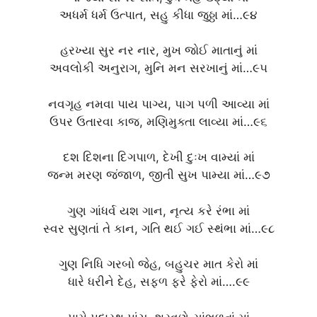
અધર્મ ધર્મ ઉત્પાત, સહુ કીધા જુઠ્ઠા માં…૯૪
હરખ્યા સુર નર નાર, મુખ જોઈ માતાનું માં
અવલોકી અનુરાગ, મુનિ મન સરખાનું માં…૯૫
નવગૃહ નમવા પાય પાગ્ય, પાગ પળી આવ્યા માં
ઉપર ઉતારવા કાજ, મણિમુક્તા લાવ્યા માં…૯૬
દશ દિશના દિગપાળ, દેખી દુઃખ વામ્યાં માં
જન્મ મરણ જંજાળ, જીતી સુખ પામ્યા માં…૯૭
ગુણ ગાંધર્વ યશ ગાન, નૃત્ય કરે રંભા માં
સ્વર સુણતાં તે કાન, ગતિ થઈ ગઈ સ્થંભા માં…૯૮
ગુણ નિધિ ગરબો જેહ, બહુચર માત કેરો માં
ધારે ધરીને દેહ, સફળ ફરે ફેરો માં….૯૯