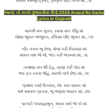
કંચિત કરૂણા દ્રષ્ટી, કૃતકૃત કોટી કલ્પ માં…૧૬
આનંદ નો ગરબો ગુજરાતીમાં ગીતો.2024 Anand No Garbo
Lyrics in Gujarati
માતંગી મન મુક્ત, રમવા મન કીધું માં
જોવા જુક્ત અજુક્ત, રચિયાં ચૌદ ભુવન માં…૧૭
નીર ગગન ભૂ તેજ, સેજ કરી નિરમ્યાં માં
મારુત વશ જે જે, ભાંડ કરી ભરમ્યાં માં…૧૮
તતક્ષણ તન થી દેહ, ત્રણ કરી પેદા માં
ભવ કૃત કરતા જેહ, સરજે પાળે છેદા માં…૧૯
પ્રથમ કર્યા ઉચ્ચાર, વેદ ચાર વાયક માં
ધર્મ સમસ્ત પ્રકાર, ભૂ ભણવા લાયક માં…૨૦
પ્રગટી પંચમહાભુત, અવર સર્વ જે કો માં