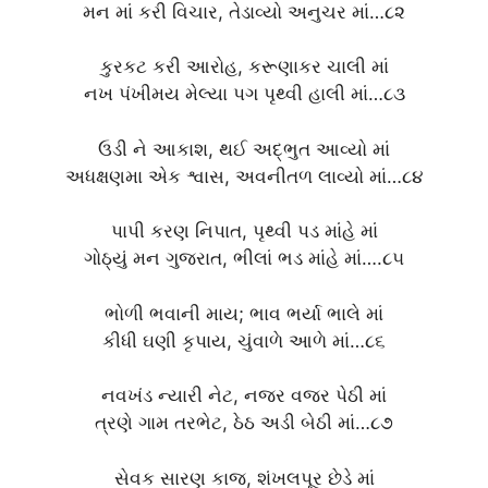
મન માં કરી વિચાર, તેડાવ્યો અનુચર માં…૮૨
કુરકટ કરી આરોહ, કરૂણાકર ચાલી માં
નખ પંખીમય મેલ્યા પગ પૃથ્વી હાલી માં…૮૩
ઉડી ને આકાશ, થઈ અદ્ભુત આવ્યો માં
અધક્ષણમા એક શ્વાસ, અવનીતળ લાવ્યો માં…૮૪
પાપી કરણ નિપાત, પૃથ્વી પડ માંહે માં
ગોઠ્યું મન ગુજરાત, ભીલાં ભડ માંહે માં….૮૫
ભોળી ભવાની માય; ભાવ ભર્યા ભાલે માં
કીધી ઘણી કૃપાય, ચુંવાળે આળે માં…૮૬
નવખંડ ન્યારી નેટ, નજર વજર પેઠી માં
ત્રણે ગામ તરભેટ, ઠેઠ અડી બેઠી માં…૮૭
સેવક સારણ કાજ, શંખલપૂર છેડે માં