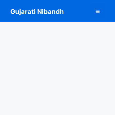
Skip
to
Gujarati Nibandh
Menu
content