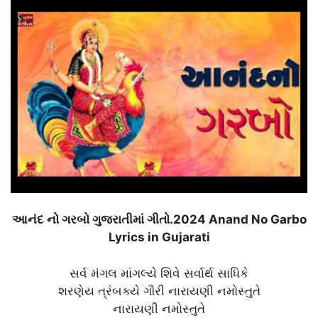
આનંદ નો ગરબો ગુજરાતીમાં ગીતો.2024 Anand No Garbo
Lyrics in Gujarati
સર્વ મંગલ માંગલ્યે શિવે સર્વાર્થ સાધિકે
શરણેય ત્રંબક્યે ગૌરી નારાયણી નમોસ્તુતે
નારાયણી નમોસ્તુતે