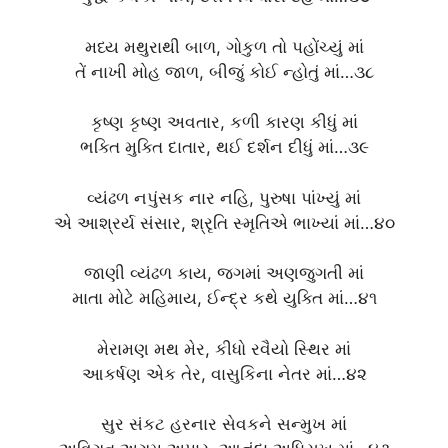
મધ્ય મથુરાથી બાળ, ગોકુળ તો પહોંચ્યું માં
તેં નાખી મોહ જાળ, બીજું કોઈ ન્હોતું માં…૩૮
કૃષ્ણ કૃષ્ણ અવતાર, કળી કારણ કીધું માં
ભક્તિ મુક્તિ દાતાર, થઈ દર્શન દીધું માં…૩૯
વ્યંઢળ નપુંસક નાર નહિ, પુરુષા પાંખ્યું માં
એ આશ્રર્ય સંસાર, શ્રૃતિ સ્મૃતિએ ભાખ્યાં માં…૪૦
જાણી વ્યંઢળ કાય, જગમાં અણજુગતી માં
માતા મોટે મહિમાય, ઈન્દ્ર કથે યુક્તિ માં…૪૧
મેરામણ મથ મેર, કીધો રવૈયો સ્થિર માં
આકર્ષણ એક તેર, વાસુકિના નેતર માં…૪૨
સુર સંકટ હરનાર સેવકને સન્મુખ માં