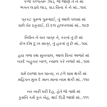
કળી કલ્પતરૂ ઝાડ, જે જાણે તે ને માં
ભક્ત લડાવે લાડ, પાડ વિના કે ને માં…૧૦૬
પ્રકટ પુરૂષ પુરૂષાઈ, તું આલે પલમાં માં
ઠાલે ઘેર ઠકુરાઈ, દો દલ હલબલમાં માં…૧૦૭
નિર્ધન ને ધન પાત્ર તે, કરતાં તું છે માં
રોગ દોષ દુઃખ માત્ર, તું હરતાં તું છે માં…૧૦૮
હય ગજ રથ સુખપાલ, આલ વિના અજરે માં
બરદે બહુચર બાળ, ન્યાલ કરે નજરે માં…૧૦૯
ધર્મ ધ્વજા ધન ધાન્ય, ન ટળે ધામ થકી માં
મહિપત મુખ દે માન માના નામ થકી માં…૧૧૦
નર નારી ધરી દેહ, હેતે જે ગાશે માં
કુમતિ કર્મ કુત ખેહ, થઈ ઉડી જાશે માં…૧૧૧