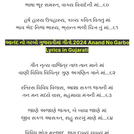
ભાષા ભૂર સમસ્ત, વાક્ય વિવાદેની માં…૬૦
હર્ષ હાસ્ય ઉપહાસ્ય, કાવ્ય કવિત વિતતું માં
ભાવ ભેદ નિજ ભાસ્ય, ભ્રાન્ત ભલી ચિત્ત તું માં…૬૧
આનંદ નો ગરબો ગુજરાતીમાં ગીતો.2024 Anand No Garbo
Lyrics in Gujarati
ગીત નૃત્ય વાજિંત્ર તાલ તાન માને માં
વાણી વિવિધ વિચિત્ર ગુણ અગણિત ગાને માં…૬૨
રતિરસ વિવિધ વિલાસ, આશા સકળ જગની માં
તન મન મધ્યે વાસ, મહમાયા મગની માં…૬૩
જાણે અજાણે જગત, બે બાઘા જાણે માં
જીવ સકળ આસક્ત, સહુ સરખું માણે માં…૬૪
વિવિધ ભોગ મરજાદ, જગ દાખ્યું ચાખ્યું માં