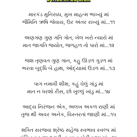
મારકંડ મુનિરાય, મુખ માહત્મ ભાખ્યું માં
જૈમિનિ ઋષિ જેવાય, ઉર અંતર રાખ્યું માં…૧૧
અણગણ ગુણ ગતિ ગોત, ખેલ ખરો ન્યારો માં
માત જાગતિ જ્યોત, જળહળ તો પારો માં…૧૨
જશ તૃણવત ગુણ ગાન, કહુ ઊડળ ગુડળ માં
ભરવા બુદ્ધિ બે હાથ, ઓદ્યામાં ઉંડળ માં…૧૩
પાગ નમાવી શીશ, કહું ઘેલું ગાંડુ માં
માત ન ધરશો રીસ, છો ખુલ્લું ખાંડુ માં…૧૪
આદ્ય નિરંજન એક, અલખ અકળ રાણી માં
તુજ થી અવર અનેક, વિસ્તરતાં જાણી માં…૧૫
શક્તિ સરજવા શ્રેષ્ઠ સહેજ સ્વભાવ સ્વલ્પ માં