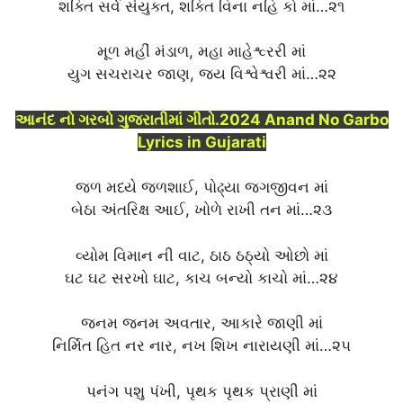
શક્તિ સર્વ સંયુક્ત, શક્તિ વિના નહિ કો માં…૨૧
મૂળ મહીં મંડાળ, મહા માહેશ્વ્રરી માં
યુગ સચરાચર જાણ, જય વિશ્વેશ્વરી માં…૨૨
આનંદ નો ગરબો ગુજરાતીમાં ગીતો.2024 Anand No Garbo
Lyrics in Gujarati
જળ મધ્યે જળશાઈ, પોઢ્યા જગજીવન માં
બેઠા અંતરિક્ષ આઈ, ખોળે રાખી તન માં…૨૩
વ્યોમ વિમાન ની વાટ, ઠાઠ ઠઠ્યો ઓછો માં
ઘટ ઘટ સરખો ઘાટ, કાચ બન્યો કાચો માં…૨૪
જનમ જનમ અવતાર, આકારે જાણી માં
નિર્મિત હિત નર નાર, નખ શિખ નારાયણી માં…૨૫
પનંગ પશુ પંખી, પૃથક પૃથક પ્રાણી માં