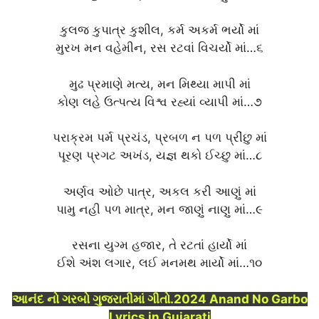
કુલજ કુપાત્ર કુશીલ, કર્મ અકર્મ ભર્યો માં
મુરખ મન વહેમીન, રસ રટવાં વિચર્યો માં…૬
મુઢ પ્રમાણે મત્ય, મન મિથ્યા માપી માં
કોણ લહે ઉત્પત્ય વિશ્વ રહ્યાં વ્યાપી માં…૭
પરાક્રમ પર્મ પ્રચંડ, પ્રબળ ન પળ પ્રીંછુ માં
પૂરણ પ્રગટ અખંડ, યજ્ઞ થકો ઈચ્છુ માં…૮
અર્ણવ ઓછે પાત્ર, અકલ કરી આણું માં
પામુ નહી પળ માત્ર, મન જાણું નાણુ માં…૯
રસના યુગ્મ હજાર, તે રટતાં હાર્યો માં
ઈશે અંશ લગાર, લઈ મનમથ માર્યો માં…૧૦
આનંદ નો ગરબો ગુજરાતીમાં ગીતો.2024 Anand No Garbo
Lyrics in Gujarati