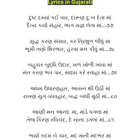
Lyrics in Gujarati
દુષ્ટ દમ્યાં કઈ વાર, દારૂણ દુઃખ દેતા માં
દૈત્ય કર્યા સંહાર, ભાગ યજ્ઞ લેતા માં…૭૭
સુદ્ધ કરણ સંસાર, કર ત્રિશુળ લીધું માં
ભૂમી તણો શિરભાર, હરવા મન કીધું માં…૭૮
બહુચર બુદ્ધિ ઉદાર, ખળ ખોળી ખાવા માં
સંત કરણ ભવ પાર, સાધ્ય કરે સ્વાહા માં…૭૯
અધમ ઉધારણહાર, આસન થી ઉઠી માં
રાખણ યુગ વ્યવહાર, બદ્ધ બાંધી મુઠી માં…૮૦
આણી મન આનંદ મા, માંડે પગલાં માં
તેજ કિરણ રવિચંદ, દે નાના ડગલાં માં…૮૧
ભર્યા કદમ બે ચાર, મદ માતી મદભર માં