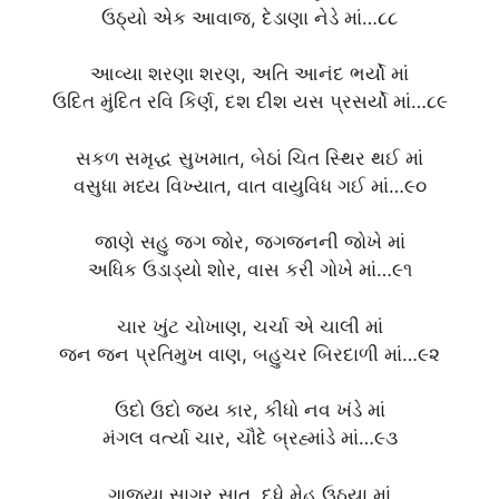
ઉઠ્યો એક આવાજ, દેડાણા નેડે માં…૮૮
આવ્યા શરણા શરણ, અતિ આનંદ ભર્યો માં
ઉદિત મુંદિત રવિ કિર્ણ, દશ દીશ યસ પ્રસર્યો માં…૮૯
સકળ સમૃદ્ધ સુખમાત, બેઠાં ચિત સ્થિર થઈ માં
વસુધા મધ્ય વિખ્યાત, વાત વાયુવિધ ગઈ માં…૯૦
જાણે સહુ જગ જોર, જગજનની જોખે માં
અધિક ઉડાડ્યો શોર, વાસ કરી ગોખે માં…૯૧
ચાર ખુંટ ચોખાણ, ચર્ચા એ ચાલી માં
જન જન પ્રતિમુખ વાણ, બહુચર બિરદાળી માં…૯૨
ઉદો ઉદો જય કાર, કીધો નવ ખંડે માં
મંગલ વર્ત્યા ચાર, ચૌદે બ્રહ્માંડે માં…૯૩
ગાજ્યા સાગર સાત, દુધે મેહ ઉઠ્યા માં