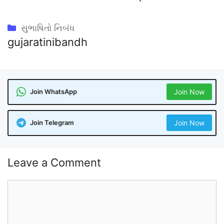
Categories
સુભાષિતો નિબંધ
gujaratinibandh
Join WhatsApp
Join Now
Join Telegram
Join Now
Leave a Comment
Comment