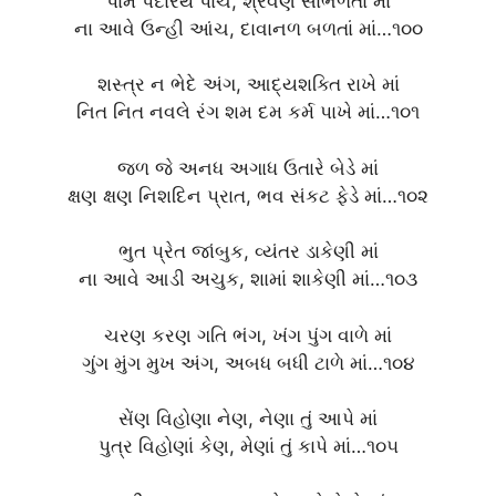
પામે પદારથ પાંચ, શ્રવણે સાંભળતાં માં
ના આવે ઉન્હી આંચ, દાવાનળ બળતાં માં…૧૦૦
શસ્ત્ર ન ભેદે અંગ, આદ્યશક્તિ રાખે માં
નિત નિત નવલે રંગ શમ દમ કર્મ પાખે માં…૧૦૧
જળ જે અનધ અગાધ ઉતારે બેડે માં
ક્ષણ ક્ષણ નિશદિન પ્રાત, ભવ સંકટ ફેડે માં…૧૦૨
ભુત પ્રેત જાંબુક, વ્યંતર ડાકેણી માં
ના આવે આડી અચુક, શામાં શાકેણી માં…૧૦૩
ચરણ કરણ ગતિ ભંગ, ખંગ પુંગ વાળે માં
ગુંગ મુંગ મુખ અંગ, અબધ બધી ટાળે માં…૧૦૪
સેંણ વિહોણા નેણ, નેણા તું આપે માં
પુત્ર વિહોણાં કેણ, મેણાં તું કાપે માં…૧૦૫