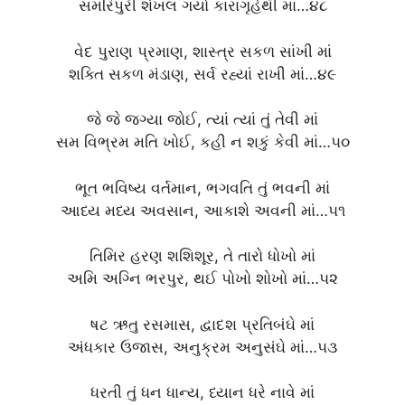
સમરિપુરી શંખલ ગયો કારાગૃહેથી માં…૪૮
વેદ પુરાણ પ્રમાણ, શાસ્ત્ર સકળ સાંખી માં
શક્તિ સકળ મંડાણ, સર્વ રહ્યાં રાખી માં…૪૯
જે જે જગ્યા જોઈ, ત્યાં ત્યાં તું તેવી માં
સમ વિભ્રમ મતિ ખોઈ, કહી ન શકું કેવી માં…૫૦
ભૂત ભવિષ્ય વર્તમાન, ભગવતિ તું ભવની માં
આધ્ય મધ્ય અવસાન, આકાશે અવની માં…૫૧
તિમિર હરણ શશિશૂર, તે તારો ધોખો માં
અમિ અગ્નિ ભરપુર, થઈ પોખો શોખો માં…૫૨
ષટ ઋતુ રસમાસ, દ્વાદશ પ્રતિબંઘે માં
અંધકાર ઉજાસ, અનુક્રમ અનુસંઘે માં…૫૩
ધરતી તું ધન ધાન્ય, ધ્યાન ધરે નાવે માં