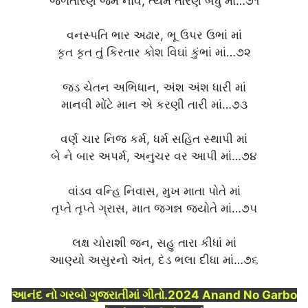
જળતારણ જેમ નાવ, ત્યમ તારણ બધું માં…૭૧
વનસ્પતિ ભાર અઢાર, ભૂ ઉપર ઉભાં માં
કૃત કૃત તું કિરતાર કોશ વિઘાં કુંભાં માં…૭૨
જડ ચેતન અભિધાન, અંશ અંશ ધારી માં
માનવી મોંટે માન એ કરણી તારી માં…૭૩
વર્ણ ચાર નિજ કર્મ, ધર્મ સહિત સ્થાપી માં
બે ને બાર અપર્મ, અનુચર વર આપી માં…૭૪
વાંડવ વન્હિ નિવાસ, મુખ માતા પોતે માં
તૃપ્તે તૃપ્તે ગ્રાસ, માત જગન્ન જ્યોતે માં…૭૫
લક્ષ ચોરાશી જન, સહુ તારા કીધાં માં
આણ્યો અસુરનો અંત, દંડ ભલા દીધા માં…૭૬
આનંદ નો ગરબો ગુજરાતીમાં ગીતો.2024 Anand No Garbo