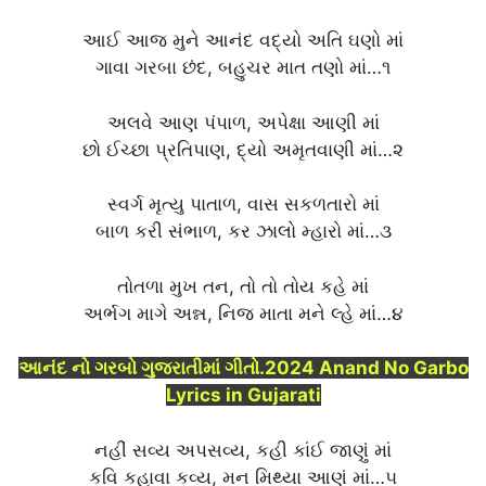
આઈ આજ મુને આનંદ વદ્યો અતિ ઘણો માં
ગાવા ગરબા છંદ, બહુચર માત તણો માં…૧
અલવે આણ પંપાળ, અપેક્ષા આણી માં
છો ઈચ્છા પ્રતિપાણ, દ્યો અમૃતવાણી માં…૨
સ્વર્ગ મૃત્યુ પાતાળ, વાસ સકળતારો માં
બાળ કરી સંભાળ, કર ઝાલો મ્હારો માં…૩
તોતળા મુખ તન, તો તો તોય કહે માં
અર્ભગ માગે અન્ન, નિજ માતા મને લ્હે માં…૪
આનંદ નો ગરબો ગુજરાતીમાં ગીતો.2024 Anand No Garbo
Lyrics in Gujarati
નહીં સવ્ય અપસવ્ય, કહી કાંઈ જાણું માં
કવિ કહાવા કવ્ય, મન મિથ્યા આણું માં…૫