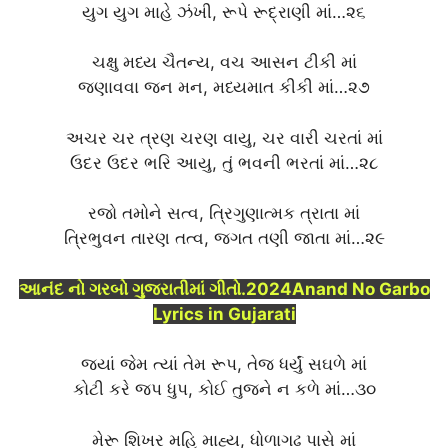
યુગ યુગ માહે ઝંખી, રૂપે રૂદ્રાણી માં…૨૬
ચક્ષુ મધ્ય ચૈતન્ય, વચ આસન ટીકી માં
જણાવવા જન મન, મધ્યમાત કીકી માં…૨૭
અચર ચર ત્રણ ચરણ વાયુ, ચર વારી ચરતાં માં
ઉદર ઉદર ભરિ આયુ, તું ભવની ભરતાં માં…૨૮
રજો તમોને સત્વ, ત્રિગુણાત્મક ત્રાતા માં
ત્રિભુવન તારણ તત્વ, જગત તણી જાતા માં…૨૯
આનંદ નો ગરબો ગુજરાતીમાં ગીતો.2024Anand No Garbo
Lyrics in Gujarati
જ્યાં જેમ ત્યાં તેમ રૂપ, તેજ ધર્યું સઘળે માં
કોટી કરે જપ ધુપ, કોઈ તુજને ન કળે માં…૩૦
મેરૂ શિખર મહિ માહ્ય, ધોળાગઢ પાસે માં