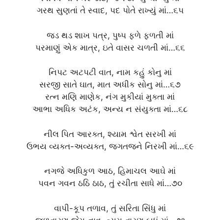
ગરથ સુણતાં તે સ્વાદ, પદ પોતે રાખ્યું માં…૬૫
જડ થડ શાખ પત્ર, પુષ્પ ફળે ફળતી માં
પરમાણું એક માત્ર, ઇતે વાસર ચળતી માં…૬૬
નિપટ અટપટી વાત, નામ કહું કોનુ માં
સરજી સાતે ઘાત, માત અધીક સોનુ માં…૬૭
રત્ન મણિ માણેક, નંગ મુકીયાં મુક્તા માં
આભા અધિક અટંક, અન્ય ન સંયુક્તા માં…૬૮
નીલ પિત આરક્ત, શ્યામ શ્વેત સરખી માં
ઉભય વ્યક્ત-અવ્યક્ત, જગતજને નિરખી માં…૬૯
નગજે અધિકુળ આઠ, હિમાચલ આઘે માં
પવન ગવન ઠઠિ ઠાઠ, તું રચીતા સાધે માં…૭૦
વાપી-કૂપ તળાવ, તું સરિતા સિંધુ માં