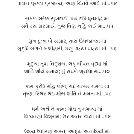
પાલન પ્રજા પ્રજન્ય, અણ ચિંતવે આવે માં…૫૪
સકળ શ્રેષ્ઠ સુખદાઈ, પચ દધિ ધૃતમાંહે માં
સર્વે રસ સરસાઈ, તુજ વિણ નહિ કાંઈ માં…૫૫
સુખ દુઃખ બે સંસાર, તારા ઉપજાવ્યાં માં
બુદ્ધિ બળને બલીહારી, ઘણું ડાહ્યા વાહ્યા માં…૫૬
ક્ષુદ્યા તૃષા નિદ્રાય, લઘુ યૌવન વૃધ્ધા માં
શાંતિ શૌર્ય ક્ષમાય; તું સઘળે શ્રધ્ધા માં…૫૭
કામ ક્રોધ મોહ લોભ, મદ મત્સર મમતા માં
તૃષ્ણા સ્થિર થઇ ક્ષોભ શાંતિ ને ક્ષમતા માં…૫૮
ધર્મ અર્થ ને કામ; મોક્ષ તું મંમાયા માં
વિશ્વતણો વિશ્રામ; ઉર અંતર છાયા માં…૫૯
ઉદય ઉદારણ અસ્ત, આદ્ય અનાદિથી માં