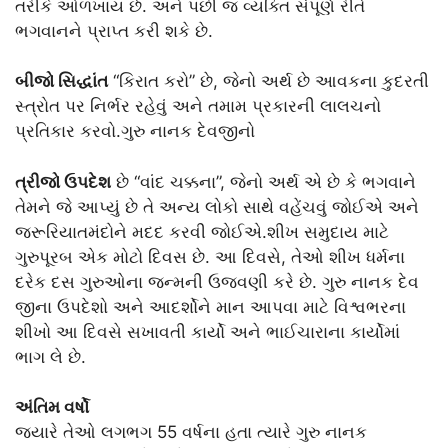
તરીકે ઓળખાય છે. અને પછી જ વ્યક્તિ સંપૂર્ણ રીતે
ભગવાનને પ્રાપ્ત કરી શકે છે.
બીજો સિદ્ધાંત
“કિરાત કરો” છે, જેનો અર્થ છે આવકના કુદરતી
સ્ત્રોત પર નિર્ભર રહેવું અને તમામ પ્રકારની લાલચનો
પ્રતિકાર કરવો.ગુરુ નાનક દેવજીનો
ત્રીજો ઉપદેશ
છે “વાંદ ચક્કના”, જેનો અર્થ એ છે કે ભગવાને
તેમને જે આપ્યું છે તે અન્ય લોકો સાથે વહેંચવું જોઈએ અને
જરૂરિયાતમંદોને મદદ કરવી જોઈએ.શીખ સમુદાય માટે
ગુરુપૂરબ એક મોટો દિવસ છે. આ દિવસે, તેઓ શીખ ધર્મના
દરેક દસ ગુરુઓના જન્મની ઉજવણી કરે છે. ગુરુ નાનક દેવ
જીના ઉપદેશો અને આદર્શોને માન આપવા માટે વિશ્વભરના
શીખો આ દિવસે સખાવતી કાર્યો અને ભાઈચારાના કાર્યોમાં
ભાગ લે છે.
અંતિમ વર્ષો
જ્યારે તેઓ લગભગ 55 વર્ષના હતા ત્યારે ગુરુ નાનક