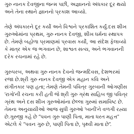
ગુરુ નાનક દેવજીના જન્મ પછી, અજ્ઞાનનો અંધકાર દૂર થયો
અને તેના સ્થાને જ્ઞાનનો પ્રકાશ આવ્યો.
તેણે અંધકારને દૂર કર્યો અને વિશ્વને પ્રકાશિત કર્યું.દસ શીખ
ગુરુઓમાંના પ્રથમ, ગુરુ નાનક દેવજી, શીખ ધર્મના સ્થાપક
છે. તેમણે બહોળા પ્રમાણમાં પ્રવાસ કર્યો, આ સંદેશ ફેલાવ્યો
કે માત્ર એક જ ભગવાન છે, શાશ્વત સત્ય, અને ભગવાનની
દરેક રચનામાં રહે છે.
ગુરુપરબ, અથવા ગુરુ નાનક દેવનો જન્મદિવસ, દેશભરમાં
રજા છે.શ્રી ગુરુ નાનક દેવજી એક મહાન કવિ અને
સંગીતકાર પણ હતા; તેમણે તેમની પવિત્ર ગુરબાની ઓગણીસ
‘રાગો’ની રચના કરી હતી જે શ્રી ગુરુ ગ્રંથ સાહિબ જી પવિત્ર
ગ્રંથ અને દસ શીખ ગુરુઓમાંના છેલ્લા ગુરુમાં સમાવિષ્ટ છે.
તેમના અનુયાયીઓ આજ સુધી ગુરુઓ ‘બાની’ને વળગી રહ્યા
છે.ગુરુજી કહે છે “પવન ગુરુ પાણી પિતા, માતા ધરત મહત્ત”
એટલે કે “પવન ગુરુ છે, પાણી પિતા છે, પૃથ્વી માતા છે”.