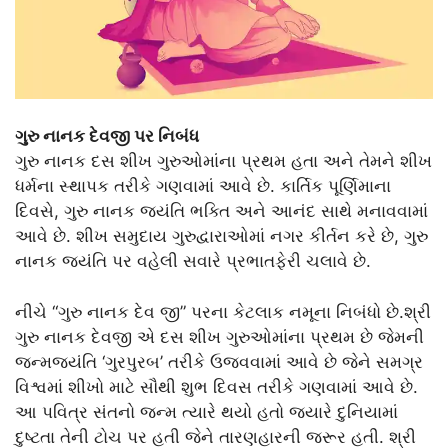
ગુરુ નાનક દેવજી પર નિબંધ
ગુરુ નાનક દસ શીખ ગુરુઓમાંના પ્રથમ હતા અને તેમને શીખ
ધર્મના સ્થાપક તરીકે ગણવામાં આવે છે. કાર્તિક પૂર્ણિમાના
દિવસે, ગુરુ નાનક જયંતિ ભક્તિ અને આનંદ સાથે મનાવવામાં
આવે છે. શીખ સમુદાય ગુરુદ્વારાઓમાં નગર કીર્તન કરે છે, ગુરુ
નાનક જયંતિ પર વહેલી સવારે પ્રભાતફેરી ચલાવે છે.
નીચે “ગુરુ નાનક દેવ જી” પરના કેટલાક નમૂના નિબંધો છે.શ્રી
ગુરુ નાનક દેવજી એ દસ શીખ ગુરુઓમાંના પ્રથમ છે જેમની
જન્મજયંતિ ‘ગુરપુરબ’ તરીકે ઉજવવામાં આવે છે જેને સમગ્ર
વિશ્વમાં શીખો માટે સૌથી શુભ દિવસ તરીકે ગણવામાં આવે છે.
આ પવિત્ર સંતનો જન્મ ત્યારે થયો હતો જ્યારે દુનિયામાં
દુષ્ટતા તેની ટોચ પર હતી જેને તારણહારની જરૂર હતી. શ્રી