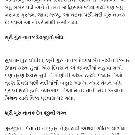
બધું ખબર પડી અને તે તરત જ હિસાબ જોવા ગયો પણ બધું
બરાબર ક્રમમાં જોવા મળ્યું. આ ઘટના પછી શ્રી ગુરુ નાનક
દેવજીએ આ નોકરીમાંથી ખસી ગયા.
શ્રી ગુરુ નાનક દેવજીનો બોધ
સુલતાનપુર લોધીમાં, શ્રી ગુરુ નાનક દેવજી બેન નદીના કિનારે
ધ્યાન કરતા હતા. એક દિવસ તે એ જ નદીમાં નહાવા ગયો
પણ ત્રણ દિવસ સુધી તે પાણીની અંદર રહ્યો. જ્યારે તેઓ
ત્રણ દિવસ પછી નદીમાંથી બહાર આવ્યા ત્યારે તેમને બોધ
પ્રાપ્ત થયો હતો. ત્યારબાદ, તેઓ માનવતાની સેવા કરવાના
મિશન સાથે વિશ્વ પ્રવાસ પર ગયા.
શ્રી ગુરુ નાનક દેવ જીની લગ્ન
ગુરુજીના પિતા તેમના પુત્ર ને દુન્યવી અથવા ભૌતિક લાભોમાં