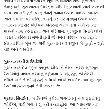
ઓછો રસ ધરાવતા જોઈને ખૂબ જ વ્યથિત થયા હતા તેથી
તેમણે શ્રી ગુરુ નાનક દેવજીના બીબી સુલખાની સાથે લગ્નની
વ્યવસ્થા કરી હતી પરંતુ તેમનું તમામ ધ્યાન આધ્યાત્મિકતા
અને દિવ્યતા પર કેન્દ્રિત હતું. જ્યારે ગુરુજી ધ્યાન કરતા
ત્યારે તેમના ઢોર કોઈકના ખેતરમાં ચરતા હતા અને તેમના
પાકનો નાશ કરતા હતા અને પરિણામે, ગુરુજીના પિતાને લોકો
તરફથી ફરિયાદો મળતી હતી જે તેમને પરેશાન કરતી હતી
(તેમના પિતા ખૂબ જ. શ્રી ગુરુ નાનક દેવજીને બે પુત્રો – શ્રી
ચંદ અને લક્ષ્મી દા
ગુરુ નાનકની 3 ઉપદેશો
ગુરુ નાનક દેવ જીના અનુયાયીઓને તેમના ત્રણ મૂળભૂત
ઉપદેશોનું પાલન કરવાનું કહેવામાં આવ્યું હતું, જે તેમણે
નોંધનીય રીતે નોંધ્યું હતું. બધા શીખો શીખ ધર્મના આ મૂળભૂત
ઉપદેશો હેઠળ જીવે તેવી અપેક્ષા છે:
પ્રથમ
સિદ્ધાંત
, વ્યક્તિએ હંમેશા ભગવાનનું નામ ફફડાવવું
જોઈએ, પછી ભલે તે શું કરી રહ્યા હોય. આ “નામ જપના”