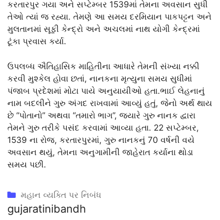
કરતારપુર ગયા અને સપ્ટેમ્બર 1539માં તેમના અવસાન સુધી
તેઓ ત્યાં જ રહ્યા. તેમણે આ સમય દરમિયાન પાકપટ્ટન અને
મુલતાનમાં સૂફી કેન્દ્રો અને અચલમાં નાથ યોગી કેન્દ્રમાં
ટૂંકા પ્રવાસ કર્યા.
ઉપલબ્ધ ઐતિહાસિક માહિતીના આધારે તેમની સંખ્યા નક્કી
કરવી મુશ્કેલ હોવા છતાં, નાનકના મૃત્યુના સમય સુધીમાં
પંજાબ પ્રદેશમાં મોટા પાયે અનુયાયીઓ હતા.ભાઈ લેહનાનું
નામ બદલીને ગુરુ અંગદ રાખવામાં આવ્યું હતું, જેનો અર્થ થાય
છે “પોતાનો” અથવા “તમારો ભાગ”, જ્યારે ગુરુ નાનક દ્વારા
તેમને ગુરુ તરીકે પસંદ કરવામાં આવ્યા હતા. 22 સપ્ટેમ્બર,
1539 ના રોજ, કરતારપુરમાં, ગુરુ નાનકનું 70 વર્ષની વયે
અવસાન થયું, તેમના અનુગામીની જાહેરાત કર્યાના થોડા
સમય પછી.
Categories
મહાન વ્યક્તિ પર નિબંધ
gujaratinibandh