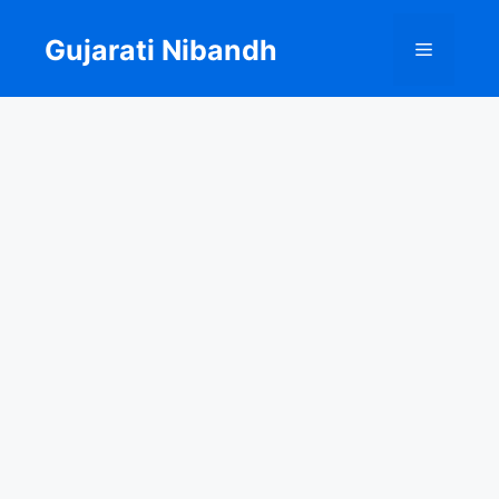
Skip
to
Gujarati Nibandh
Menu
content