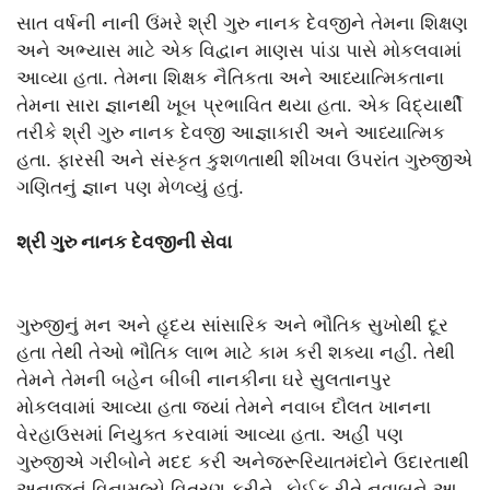
સાત વર્ષની નાની ઉંમરે શ્રી ગુરુ નાનક દેવજીને તેમના શિક્ષણ
અને અભ્યાસ માટે એક વિદ્વાન માણસ પાંડા પાસે મોકલવામાં
આવ્યા હતા. તેમના શિક્ષક નૈતિકતા અને આધ્યાત્મિકતાના
તેમના સારા જ્ઞાનથી ખૂબ પ્રભાવિત થયા હતા. એક વિદ્યાર્થી
તરીકે શ્રી ગુરુ નાનક દેવજી આજ્ઞાકારી અને આધ્યાત્મિક
હતા. ફારસી અને સંસ્કૃત કુશળતાથી શીખવા ઉપરાંત ગુરુજીએ
ગણિતનું જ્ઞાન પણ મેળવ્યું હતું.
શ્રી ગુરુ નાનક દેવજીની સેવા
ગુરુજીનું મન અને હૃદય સાંસારિક અને ભૌતિક સુખોથી દૂર
હતા તેથી તેઓ ભૌતિક લાભ માટે કામ કરી શક્યા નહીં. તેથી
તેમને તેમની બહેન બીબી નાનકીના ઘરે સુલતાનપુર
મોકલવામાં આવ્યા હતા જ્યાં તેમને નવાબ દૌલત ખાનના
વેરહાઉસમાં નિયુક્ત કરવામાં આવ્યા હતા. અહીં પણ
ગુરુજીએ ગરીબોને મદદ કરી અનેજરૂરિયાતમંદોને ઉદારતાથી
અનાજનું વિનામૂલ્યે વિતરણ કરીને. કોઈક રીતે નવાબને આ