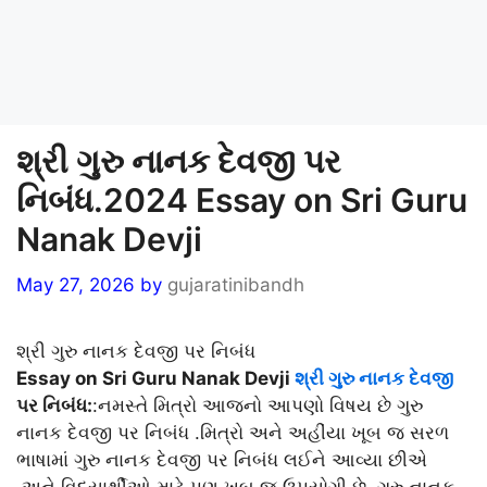
શ્રી ગુરુ નાનક દેવજી પર
નિબંધ.2024 Essay on Sri Guru
Nanak Devji
May 27, 2026
by
gujaratinibandh
શ્રી ગુરુ નાનક દેવજી પર નિબંધ
Essay on Sri Guru Nanak Devji
શ્રી ગુરુ નાનક દેવજી
પર નિબંધ:
:નમસ્તે મિત્રો આજનો આપણો વિષય છે ગુરુ
નાનક દેવજી પર નિબંધ .મિત્રો અને અહીંયા ખૂબ જ સરળ
ભાષામાં ગુરુ નાનક દેવજી પર નિબંધ લઈને આવ્યા છીએ
.અને વિદ્યાર્થીઓ માટે પણ ખૂબ જ ઉપયોગી છે. ગુરુ નાનક