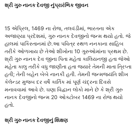
શ્રી ગુરુ નાનક દેવજી
નું
પ્રારંભિક જીવન
15 એપ્રિલ, 1469 ના રોજ, તલવંડીમાં, ભારતના એક
અજાણ્યા પ્રદેશમાં, ગુરુ નાનક દેવજીનો જન્મ થયો હતો. જે
હાલમાં પાકિસ્તાનમાં છે.આ પવિત્ર સ્થળ નનકાના સાહિબ
તરીકે ઓળખાય છે તેઓ શીખોના 10 ગુરુઓમાંના પ્રથમ છે.
શ્રી ગુરુ નાનક દેવ જીના પિતા મહેતા કાલિયનજી હતા જેઓ
મહેતા કાલુ તરીકે વધુ જાણીતા હતા જ્યારે તેમની માતા ત્રિપ્તા
હતી; તેની બહેન બેબે નાનકી હતી. તેમની જન્મજયંતિ શીખ
કેલેન્ડર મુજબ દર વર્ષે કાર્તિક માં પૂર્ણ ચંદ્રના દિવસે
મનાવવામાં આવે છે. ઘણા વિદ્વાન લોકો માને છે કે શ્રી ગુરુ
નાનક દેવજીનો જન્મ 20 ઓક્ટોબર 1469 ના રોજ થયો
હતો.
શ્રી ગુરુ નાનક દેવજીનું શિક્ષણ