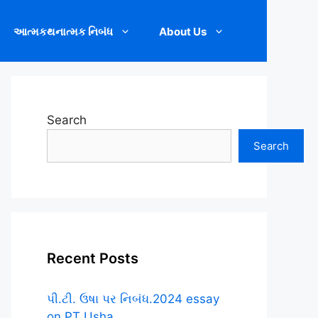
આત્મકથનાત્મક નિબંધ
About Us
Search
Search
Recent Posts
પી.ટી. ઉષા પર નિબંધ.2024 essay
on PT Usha