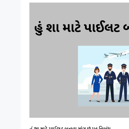
હું શા માટે પાઈલટ બનવા માંગુ છું પર નિબંધ