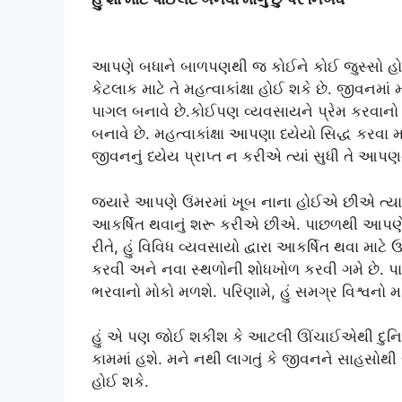
આપણે બધાને બાળપણથી જ કોઈને કોઈ જુસ્સો હોય છ
કેટલાક માટે તે મહત્વાકાંક્ષા હોઈ શકે છે. જીવનમાં
પાગલ બનાવે છે.કોઈપણ વ્યવસાયને પ્રેમ કરવાનો અ
બનાવે છે. મહત્વાકાંક્ષા આપણા ધ્યેયો સિદ્ધ કરવ
જીવનનું ધ્યેય પ્રાપ્ત ન કરીએ ત્યાં સુધી તે આપણને
જ્યારે આપણે ઉંમરમાં ખૂબ નાના હોઈએ છીએ ત્યા
આકર્ષિત થવાનું શરૂ કરીએ છીએ. પાછળથી આપણે
રીતે, હું વિવિધ વ્યવસાયો દ્વારા આકર્ષિત થવા માટ
કરવી અને નવા સ્થળોની શોધખોળ કરવી ગમે છે.
ભરવાનો મોકો મળશે. પરિણામે, હું સમગ્ર વિશ્વનો
હું એ પણ જોઈ શકીશ કે આટલી ઊંચાઈએથી દુનિયા
કામમાં હશે. મને નથી લાગતું કે જીવનને સાહસો
હોઈ શકે.