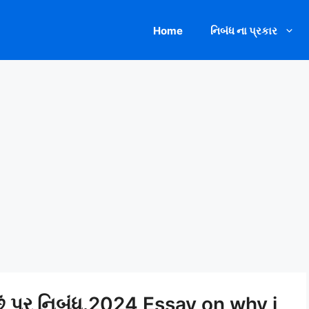
Home
નિબંધ ના પ્રકાર
 છું પર નિબંધ.2024 Essay on why i