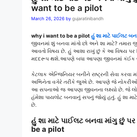
want to be a pilot
March 26, 2026
by
gujaratinibandh
why i want to be a pilot
હું શા માટે પાઈલટ બનવા
જીવનમાં શું બનવા માંગો છો અને શા માટે? તમારા જીવ
આવતો વિષય છે. હું આશા રાખું છું કે આ વિષય પર
મદદરૂપ થશે.આપણે બધા આપણા જીવનમાં કંઈક બ
કેટલાક એન્જિનિયર બનીને રાષ્ટ્રની સેવા કરવા માંગ
અભિનેતા વગેરે તરીકે જુએ છે. આપણે જે નોકરીઓ
આ સપનાઓ જ આપણા જીવનના લક્ષ્યો છે. જે લોકો ત
હંમેશા પાયલોટ બનવાનું સપનું જોયું હતું. હું શા મ
છે.
હું શા માટે પાઈલટ બનવા માંગુ છું
be a pilot