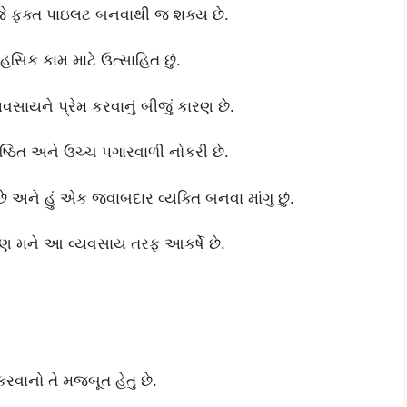
ું જે ફક્ત પાઇલટ બનવાથી જ શક્ય છે.
હસિક કામ માટે ઉત્સાહિત છું.
ને પ્રેમ કરવાનું બીજું કારણ છે.
તિષ્ઠિત અને ઉચ્ચ પગારવાળી નોકરી છે.
ને હું એક જવાબદાર વ્યક્તિ બનવા માંગુ છું.
્ટ પણ મને આ વ્યવસાય તરફ આકર્ષે છે.
વાનો તે મજબૂત હેતુ છે.