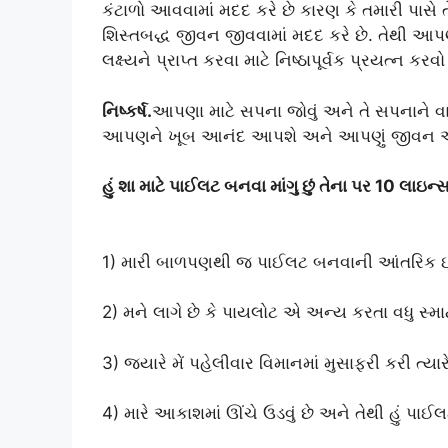
કંટાળો આવવામાં મદદ કરે છે કારણ કે તમારી પાસે 
શિસ્તબદ્ધ જીવન જીવવામાં મદદ કરે છે. તેથી
લક્ષ્યને પ્રાપ્ત કરવા માટે નિષ્ઠાપૂર્વક પ્રયત્ન ક
નિષ્કર્ષ.
આપણા માટે સપના જોવું અને તે સપનાને વાસ
આપણને ખૂબ આનંદ આપશે અને આપણું જીવન આપણા
હું શા માટે પાઈલટ બનવા માંગુ છું તેના પર 10 લાઇન
1) મારી બાળપણથી જ પાઈલટ બનવાની આંતરિક ઈચ
2) મને લાગે છે કે પાયલોટ એ અન્ય કરતા વધુ સ્માર
3) જ્યારે મેં પહેલીવાર વિમાનમાં મુસાફરી કરી ત્યાર
4) મારે આકાશમાં ઊંચે ઉડવું છે અને તેથી હું પાઈલટ