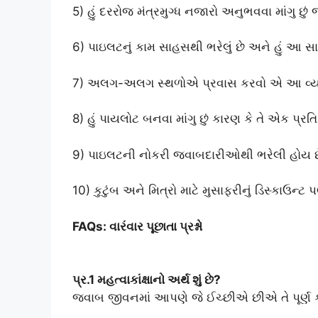
5) હું દરરોજ મંત્રમુગ્ધ નજારો અનુભવવા માંગુ છ
6) પાઇલટનું કામ સાહસથી ભરેલું છે અને હું આ સા
7) અલગ-અલગ સ્થળોએ પ્રવાસ કરવો એ આ વ્યવસાય
8) હું પાયલોટ બનવા માંગુ છું કારણ કે તે એક પ્ર
9) પાઇલટની નોકરી જવાબદારીઓથી ભરેલી હોય છે અ
10) કુટુંબ અને મિત્રો માટે મુસાફરીનું ડિસ્કાઉન
FAQs: વારંવાર પૂછાતા પ્રશ્નો
પ્ર.1 મહત્વાકાંક્ષાનો અર્થ શું છે?
જવાબ જીવનમાં આપણે જે ઈચ્છીએ છીએ તે પૂર્ણ કર