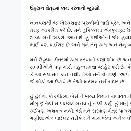
ઉડ્ડયન ક્ષેત્રમાં કામ કરવાનો જુસ્સો
નાનપણથી જ એરક્રાફ્ટ પ્રત્યેનો મારો પ્રેમ અને 
તરફ આકર્ષિત કરે છે. મને હકિકતમાં એરક્રાફ્ટ 
શક્ય બની શકશે. આનાથી હું પક્ષીઓની જેમ હવામ
ભાઈ પણ પાઈલટ છે અને મને તેનું કામ અને તેનું 
મને ઉડ્ડયન ક્ષેત્રમાં કામ કરવાનો ઘણો શોખ છે અને ત
સંબંધીઓને પણ મારી મહત્વાકાંક્ષા જાહેર કરી છે. ક
કે આ સલામત કામ નથી. તેઓ મને ચેતવણી આપે છે.જ્યા
જે લોકો આ ઉડાવે છે તેઓ ખરેખર નસીબદાર છે.
હું હંમેશા કોકપીટમાં બેસીને ભવ્ય વિમાન ચલાવવાની
માંગુ છું તેથી મેં પાઇલટ બનવાનું નક્કી કર્યું. હું 
કંઈપણ અશક્ય નથી. જો મને સંરક્ષણ ક્ષેત્રે પાયલો
ગણીશ.એક પાઈલટ તરીકે મને મારા જેવા અનેક લ