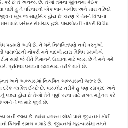
્કી કરે છે તે અનન્ય છે. તેઓ તેમના જીવનમાં કંઈક
યા પછી હું તે પરિવારનો એક ભાગ બનીશ અને મારા વરિષ્ઠો
જીવન ખૂબ જ સાહસિક હોય છે કારણ કે તેમને વિશ્વના
 મારા માટે ખરેખર રોમાંચક હશે. પાયલોટની નોકરી વિવિધ
વિધ પડકારો આપે છે. તે મને નિયમિતપણે નવી વસ્તુઓ
થી પાયલોટની નોકરી મને વાદળો દ્વારા વિવિધ સ્થળોએ
ીમ સાથે જે રીતે વિમાનને ઉડાડવા માટે જાય છે તે મને ગમે
ારી પ્રતિષ્ઠા ધરાવતા વ્યવસાય તરીકે માને છે.
હેનત અને અભ્યાસમાં નિયમિત અભ્યાસની જરૂર છે.
 દરેક વ્યક્તિ ઈચ્છે છે. પાયલોટ તરીકે હું પણ રસપ્રદ અને
 લક્ષ્ય હોય છે તેઓ તેને પૂર્ણ કરવા માટે સખત મહેનત કરે
 અને તે જ માટે જીવે છે.
િય બની જાય છે. ધ્યેય વગરના લોકો પાસે જીવનમાં કોઈ
નો કિંમતી સમય બગાડે છે. જીવનમાં મહત્વાકાંક્ષા તમને