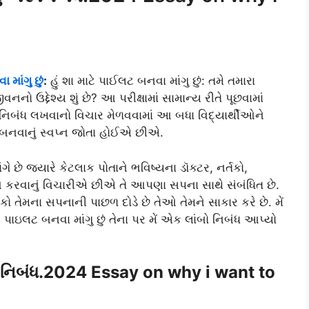
 માંગુ છું
:
હું શા માટે પાઈલટ બનવા માંગુ છું: તમે તમારા
નનો ઉદ્દેશ્ય શું છે? આ પરીક્ષામાં સામાન્ય રીતે પૂછવામાં
 નિબંધ લખવાનો વિચાર મેળવવામાં આ બધા વિદ્યાર્થીઓને
નવાનું સ્વપ્ન જોતા હોઈએ છીએ.
ે છે જ્યારે કેટલાક પોતાને ભવિષ્યના ડૉક્ટર, નર્તકો,
 કરવાનું વિચારીએ છીએ તે આપણા સપના સાથે સંબંધિત છે.
ેમના સપનાની પાછળ દોડે છે તેઓ તેમને સાકાર કરે છે. મેં
ાટે પાઇલટ બનવા માંગુ છું તેના પર મેં એક લાંબો નિબંધ આપ્યો
 પર નિબંધ.2024 Essay on why i want to