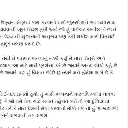
ઉડ્ડયન ક્ષેત્રમાં કામ કરવાનો મારો જુસ્સો મને આ વ્યવસાય
ઉડાવવાની ખૂબ ઈચ્છા હતી અને જો હું પાઈલટ બનીશ તો જ તે
ાં ઉડવાની સુંદરતાનો અનુભવ પણ કરી શકીશ.મારો પિતરાઈ
બહાદુર વલણ પસંદ છે.
ેથી મેં પાઇલટ બનવાનું નક્કી કર્યું.મેં મારા મિત્રો અને
ેટલાક આ માટે મારી પ્રશંસા કરે છે જ્યારે અન્ય લોકો કહે છે
રે પણ હું વિમાન જોઉં છું ત્યારે મને હંમેશા લાગે છે કે
 ઈચ્છા રાખતો હતો. હું મારી કલ્પનાને વાસ્તવિકતામાં લાવવા
માનું છું કે જો તમે તેના માટે સખત મહેનત કરો તો આ દુનિયામાં
ટ તરીકે મારા દેશની સેવા કરવાનો મોકો મળે તો હું ભાગ્યશાળી
ોકોને મળવાની તક મળશે.