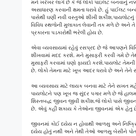
મને ખરેખર લાગે છે કે જે લોકો પાઇલટ બનવાનું નક
અસાધારણ કરવાની ક્ષમતા ધરાવે છે. હું પાઈલટ બન્
પાસેથી ઘણી નવી વસ્તુઓ શીખી શકીશ.પાયલોટનું 
વિવિધ સ્થળોની મુલાકાત લેવાની તક મળે છે અને તે
પ્રકારના પડકારોથી ભરેલી હોય છે.
એવા વ્યવસાયમાં રહેવું રસપ્રદ છે જે આપણને વિ
શીખવામાં મદદ કરશે. મને મુસાફરી કરવી ગમે છે તે
મુસાફરી કરવામાં ઘણો ફાયદો કરશે.પાયલોટ તેમની ટ
છે. લોકો તેમના માટે ખૂબ આદર ધરાવે છે અને તેને સ
આ વ્યવસાય માટે લાયક બનવા માટે તેને સખત મ
પાયલોટને પણ ખૂબ જ સુંદર પગાર મળે છે જે હાલમાં
શિસ્તબદ્ધ જીવન જીવી શકીશ.જે લોકો પાસે જીવનનું
છે. એવું કહી શકાય કે તેઓના જીવનમાં એક હેતુ છે
જીવનમાં કોઈ ધ્યેય ન હોવાથી આળસુ અને નિષ્ક્ર
ધ્યેય હોતું નથી અને તેથી તેઓ આળસુ બેસીને પોતા