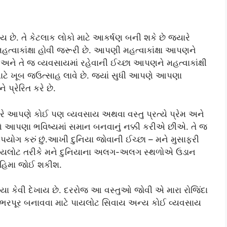
ે. તે કેટલાક લોકો માટે આકર્ષણ બની શકે છે જ્યારે
 મહત્વાકાંક્ષા હોવી જરૂરી છે. આપણી મહત્વાકાંક્ષા આપણને
ને તે જ વ્યવસાયમાં રહેવાની ઈચ્છા આપણને મહત્વાકાંક્ષી
ા માટે ખૂબ જઉત્સાહ લાવે છે. જ્યાં સુધી આપણે આપણા
 પ્રેરિત કરે છે.
રે આપણે કોઈ પણ વ્યવસાય અથવા વસ્તુ પ્રત્યે પ્રેમ અને
 આપણા ભવિષ્યમાં સમાન બનવાનું નક્કી કરીએ છીએ. તે જ
ે ઉપયોગ કરું છું.આખી દુનિયા જોવાની ઈચ્છા – મને મુસાફરી
 પાયલોટ તરીકે મને દુનિયાના અલગ-અલગ સ્થળોએ ઉડાન
 મહિમા જોઈ શકીશ.
 કેવી દેખાય છે. દરરોજ આ વસ્તુઓ જોવી એ મારા રોજિંદા
થી ભરપૂર બનાવવા માટે પાયલોટ સિવાય અન્ય કોઈ વ્યવસાય