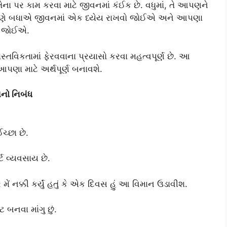
તેના પર કામ કરવા માટે જીવનમાં કંઈક છે. વધુમાં, તે આપણને
 આપણે બધાએ જીવનમાં એક ધ્યેય રાખવો જોઈએ અને આપણા
રવો જોઈએ.
્તવિકતામાં ફેરવવાના પ્રયાસો કરવા મહત્વપૂર્ણ છે. આ
 માટે અર્થપૂર્ણ બનાવશે.
્સનો નિબંધ
્છા છે.
્ટ વ્યવસાય છે.
ે મેં નક્કી કર્યું હતું કે એક દિવસ હું આ વિમાન ઉડાવીશ.
 બનવા માંગુ છું.