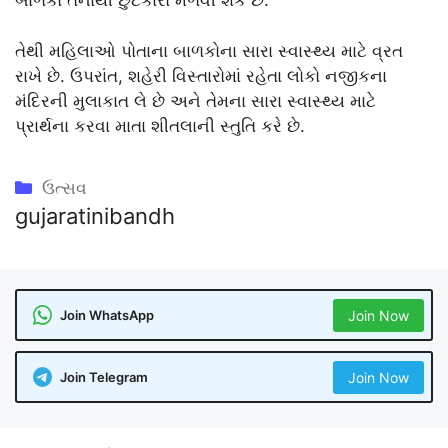
બાળકો તેનાથી છુટકારો મેળવી શકે છે.
તેથી મહિલાઓ પોતાના બાળકોના સારા સ્વાસ્થ્ય માટે વ્રત
રાખે છે. ઉપરાંત, શહેરી વિસ્તારોમાં રહેતા લોકો નજીકના
મંદિરની મુલાકાત લે છે અને તેમના સારા સ્વાસ્થ્ય માટે
પ્રાર્થના કરવા માતા શીતલાની સ્તુતિ કરે છે.
Categories
ઉત્સવ
gujaratinibandh
Join WhatsApp
Join Now
Join Telegram
Join Now