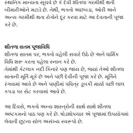
સ્થાનિક માન્યતા સૂચવે છે કે દેવી શીતલા ગરમીથી થતી
બીમારીઓને મટાડે છે. તેથી, ભક્તો અછબડા, ઓરી અને
અન્ય ગરમીથી થતા રોગોને દૂર કરવા માટે આ દેવતાની પૂજા
કરે છે.
શીતળા સતમ પૂજાવિધિ
શીતળા સાતમ પર, ભક્તો વહેલી સવારે ઉઠે છે અને ધાર્મિક
વિધિ શરૂ કરતા પહેલા સ્નાન કરે છે.
તેમાંથી કેટલાક નદી કિનારે પણ જાય છે, જ્યાં તેઓ શીતલા
માતાની મૂર્તિ મૂકે છે અને પછી દેવીની પૂજા કરે છે. મૂર્તિને
રંગવામાં આવે છે અને પાણીમાં પવિત્ર ડૂબકી માર્યા પછી લાલ
કપડા પર સેટ કરવામાં આવે છે.
આ દિવસે, ભક્તો અન્ય શાસ્ત્રોની સાથે સાથે શીતલા
અષ્ટકમનો પાઠ પણ કરે છે. ષોડશોપચાર એ પૂજામાં ઉપયોગમાં
લેવાતી છૂટના સોળ અસંખ્ય સ્વરૂપો છે.