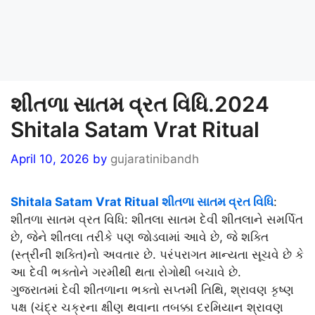
શીતળા સાતમ વ્રત વિધિ.2024
Shitala Satam Vrat Ritual
April 10, 2026
by
gujaratinibandh
Shitala Satam Vrat Ritual શીતળા સાતમ વ્રત વિધિ
:
શીતળા સાતમ વ્રત વિધિ: શીતલા સાતમ દેવી શીતલાને સમર્પિત
છે, જેને શીતલા તરીકે પણ જોડવામાં આવે છે, જે શક્તિ
(સ્ત્રીની શક્તિ)નો અવતાર છે. પરંપરાગત માન્યતા સૂચવે છે કે
આ દેવી ભક્તોને ગરમીથી થતા રોગોથી બચાવે છે.
ગુજરાતમાં દેવી શીતળાના ભક્તો સપ્તમી તિથિ, શ્રાવણ કૃષ્ણ
પક્ષ (ચંદ્ર ચક્રના ક્ષીણ થવાના તબક્કા દરમિયાન શ્રાવણ