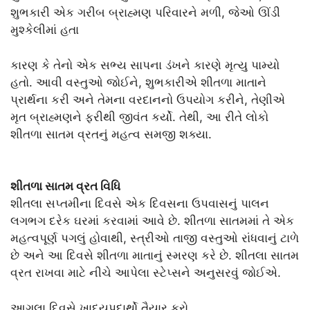
શુભકારી એક ગરીબ બ્રાહ્મણ પરિવારને મળી, જેઓ ઊંડી
મુશ્કેલીમાં હતા
કારણ કે તેનો એક સભ્ય સાપના ડંખને કારણે મૃત્યુ પામ્યો
હતો. આવી વસ્તુઓ જોઈને, શુભકારીએ શીતળા માતાને
પ્રાર્થના કરી અને તેમના વરદાનનો ઉપયોગ કરીને, તેણીએ
મૃત બ્રાહ્મણને ફરીથી જીવંત કર્યો. તેથી, આ રીતે લોકો
શીતળા સાતમ વ્રતનું મહત્વ સમજી શક્યા.
શીતળા સાતમ વ્રત વિધિ
શીતલા સપ્તમીના દિવસે એક દિવસના ઉપવાસનું પાલન
લગભગ દરેક ઘરમાં કરવામાં આવે છે. શીતળા સાતમમાં તે એક
મહત્વપૂર્ણ પગલું હોવાથી, સ્ત્રીઓ તાજી વસ્તુઓ રાંધવાનું ટાળે
છે અને આ દિવસે શીતળા માતાનું સ્મરણ કરે છે. શીતલા સાતમ
વ્રત રાખવા માટે નીચે આપેલા સ્ટેપ્સને અનુસરવું જોઈએ.
આગલા દિવસે ખાદ્યપદાર્થો તૈયાર કરો.