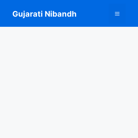
Skip
to
Gujarati Nibandh
Menu
content