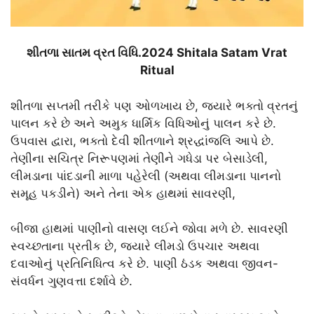
શીતળા સાતમ વ્રત વિધિ.2024 Shitala Satam Vrat
Ritual
શીતળા સપ્તમી તરીકે પણ ઓળખાય છે, જ્યારે ભક્તો વ્રતનું
પાલન કરે છે અને અમુક ધાર્મિક વિધિઓનું પાલન કરે છે.
ઉપવાસ દ્વારા, ભક્તો દેવી શીતળાને શ્રદ્ધાંજલિ આપે છે.
તેણીના સચિત્ર નિરૂપણમાં તેણીને ગધેડા પર બેસાડેલી,
લીમડાના પાંદડાની માળા પહેરેલી (અથવા લીમડાના પાનનો
સમૂહ પકડીને) અને તેના એક હાથમાં સાવરણી,
બીજા હાથમાં પાણીનો વાસણ લઈને જોવા મળે છે. સાવરણી
સ્વચ્છતાના પ્રતીક છે, જ્યારે લીમડો ઉપચાર અથવા
દવાઓનું પ્રતિનિધિત્વ કરે છે. પાણી ઠંડક અથવા જીવન-
સંવર્ધન ગુણવત્તા દર્શાવે છે.