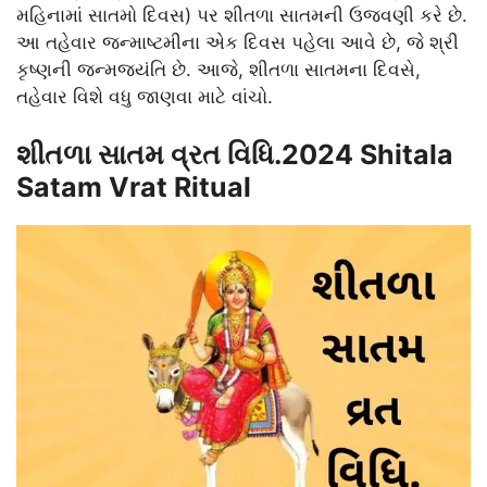
મહિનામાં સાતમો દિવસ) પર શીતળા સાતમની ઉજવણી કરે છે.
આ તહેવાર જન્માષ્ટમીના એક દિવસ પહેલા આવે છે, જે શ્રી
કૃષ્ણની જન્મજયંતિ છે. આજે, શીતળા સાતમના દિવસે,
તહેવાર વિશે વધુ જાણવા માટે વાંચો.
શીતળા સાતમ વ્રત વિધિ.2024 Shitala
Satam Vrat Ritual