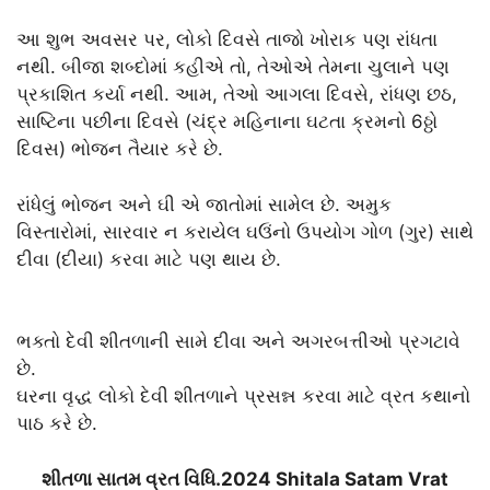
આ શુભ અવસર પર, લોકો દિવસે તાજો ખોરાક પણ રાંધતા
નથી. બીજા શબ્દોમાં કહીએ તો, તેઓએ તેમના ચુલાને પણ
પ્રકાશિત કર્યા નથી. આમ, તેઓ આગલા દિવસે, રાંધણ છઠ,
સાષ્ટિના પછીના દિવસે (ચંદ્ર મહિનાના ઘટતા ક્રમનો 6ઠ્ઠો
દિવસ) ભોજન તૈયાર કરે છે.
રાંધેલું ભોજન અને ઘી એ જાતોમાં સામેલ છે. અમુક
વિસ્તારોમાં, સારવાર ન કરાયેલ ઘઉંનો ઉપયોગ ગોળ (ગુર) સાથે
દીવા (દીયા) કરવા માટે પણ થાય છે.
ભક્તો દેવી શીતળાની સામે દીવા અને અગરબત્તીઓ પ્રગટાવે
છે.
ઘરના વૃદ્ધ લોકો દેવી શીતળાને પ્રસન્ન કરવા માટે વ્રત કથાનો
પાઠ કરે છે.
શીતળા સાતમ વ્રત વિધિ.2024 Shitala Satam Vrat