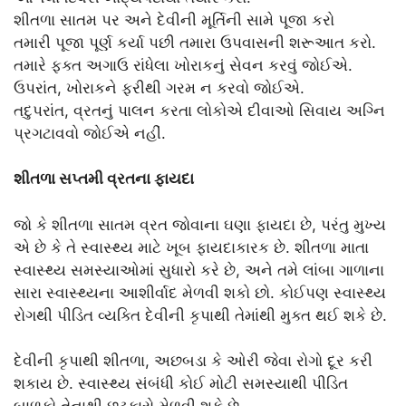
શીતળા સાતમ પર અને દેવીની મૂર્તિની સામે પૂજા કરો
તમારી પૂજા પૂર્ણ કર્યા પછી તમારા ઉપવાસની શરૂઆત કરો.
તમારે ફક્ત અગાઉ રાંધેલા ખોરાકનું સેવન કરવું જોઈએ.
ઉપરાંત, ખોરાકને ફરીથી ગરમ ન કરવો જોઈએ.
તદુપરાંત, વ્રતનું પાલન કરતા લોકોએ દીવાઓ સિવાય અગ્નિ
પ્રગટાવવો જોઈએ નહીં.
શીતળા સપ્તમી વ્રતના ફાયદા
જો કે શીતળા સાતમ વ્રત જોવાના ઘણા ફાયદા છે, પરંતુ મુખ્ય
એ છે કે તે સ્વાસ્થ્ય માટે ખૂબ ફાયદાકારક છે. શીતળા માતા
સ્વાસ્થ્ય સમસ્યાઓમાં સુધારો કરે છે, અને તમે લાંબા ગાળાના
સારા સ્વાસ્થ્યના આશીર્વાદ મેળવી શકો છો. કોઈપણ સ્વાસ્થ્ય
રોગથી પીડિત વ્યક્તિ દેવીની કૃપાથી તેમાંથી મુક્ત થઈ શકે છે.
દેવીની કૃપાથી શીતળા, અછબડા કે ઓરી જેવા રોગો દૂર કરી
શકાય છે. સ્વાસ્થ્ય સંબંધી કોઈ મોટી સમસ્યાથી પીડિત