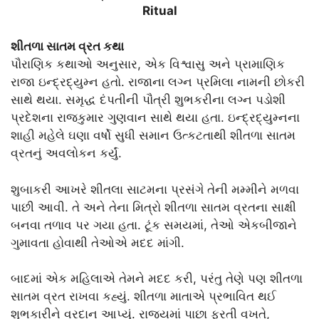
Ritual
શીતળા સાતમ વ્રત કથા
પૌરાણિક કથાઓ અનુસાર, એક વિશ્વાસુ અને પ્રામાણિક
રાજા ઇન્દ્રદ્યુમ્ન હતો. રાજાના લગ્ન પ્રમિલા નામની છોકરી
સાથે થયા. સમૃદ્ધ દંપતીની પૌત્રી શુભકરીના લગ્ન પડોશી
પ્રદેશના રાજકુમાર ગુણવાન સાથે થયા હતા. ઇન્દ્રદ્યુમ્નના
શાહી મહેલે ઘણા વર્ષો સુધી સમાન ઉત્કટતાથી શીતળા સાતમ
વ્રતનું અવલોકન કર્યું.
શુબાકરી આખરે શીતલા સાટમના પ્રસંગે તેની મમ્મીને મળવા
પાછી આવી. તે અને તેના મિત્રો શીતળા સાતમ વ્રતના સાક્ષી
બનવા તળાવ પર ગયા હતા. ટૂંક સમયમાં, તેઓ એકબીજાને
ગુમાવતા હોવાથી તેઓએ મદદ માંગી.
બાદમાં એક મહિલાએ તેમને મદદ કરી, પરંતુ તેણે પણ શીતળા
સાતમ વ્રત રાખવા કહ્યું. શીતળા માતાએ પ્રભાવિત થઈ
શુભકારીને વરદાન આપ્યું. રાજ્યમાં પાછા ફરતી વખતે,