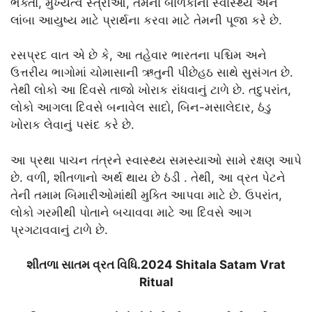
ભક્તો, મુખ્યત્વે સ્ત્રીઓ, તેમના બાળકોના સ્વાસ્થ્ય અને
લાંબા આયુષ્ય માટે પ્રાર્થના કરવા માટે તેમની પૂજા કરે છે.
રસપ્રદ વાત એ છે કે, આ તહેવાર ભારતના પશ્ચિમ અને
ઉત્તરીય ભાગોમાં ચોમાસાની ઋતુની પીછેહઠ સાથે સુસંગત છે.
તેથી લોકો આ દિવસે તાજો ખોરાક રાંધવાનું ટાળે છે. તદુપરાંત,
લોકો આગલા દિવસે બનાવેલ સાદો, બિન-મસાલેદાર, ઠંડુ
ખોરાક લેવાનું પસંદ કરે છે.
આ પ્રથા પાચન તંત્રને સ્વાસ્થ્ય સમસ્યાઓ સામે રક્ષણ આપે
છે. વળી, શીતળાનો અર્થ થાય છે ઠંડી . તેથી, આ વ્રત પેટને
તેની તમામ બિમારીઓમાંથી મુક્તિ આપવા માટે છે. ઉપરાંત,
લોકો ગરમીથી પોતાને બચાવવા માટે આ દિવસે આગ
પ્રગટાવવાનું ટાળે છે.
શીતળા સાતમ વ્રત વિધિ.2024 Shitala Satam Vrat
Ritual