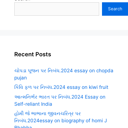
Search
Recent Posts
ચોપડા પૂજન પર નિબંધ.2024 essay on chopda
pujan
કિવિ ફળ પર નિબંધ.2024 essay on kiwi fruit
આત્મનિર્ભર ભારત પર નિબંધ.2024 Essay on
Self-reliant India
હોમી જે ભાભાના જીવનચરિત્ર પર
નિબંધ.2024essay on biography of homi J
Bhabha