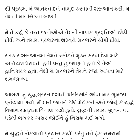
સૌ પ્રથમ, મેં આતંકવાદને નાબૂદ કરવાની શરૂઆત કરી. મેં
તેમની માનસિકતા બદલી.
મેં તે કર્યું કે તરત જ તેઓએ તેમની નાપાક પ્રવૃત્તિઓ છોડી
દીધી અને તમામ પ્રકારના શસ્ત્રો સરકારને સોંપી દીધા.
સરકાર શરૂઆતમાં તેમને સ્કોટને મુક્ત કરવા દેવા માટે
અનિચ્છા ધરાવતી હતી પરંતુ હું જાણતો હતો કે તેઓ
હાનિકારક હતા. તેથી મેં સરકારને તેમને રજા આપવા માટે
સમજાવ્યા.
આગળ, હું યુદ્ધગ્રસ્ત દેશોની પરિસ્થિતિ જોવા માટે ભૂમધ્ય
પ્રદેશમાં ગયો. મેં મારી જાતને ટેલિપોર્ટ કરી અને જોયું કે યુદ્ધે
વિશાળ માત્રામાં વિનાશ કર્યો હતો. યુદ્ધની તમામ જીવન પર
પડેલી ભયંકર અસર જોઈને હું નિરાશ થઈ ગયો.
મેં યુદ્ધને રોકવાનો પ્રયાસ કર્યો. પરંતુ મને ટૂંક સમયમાં