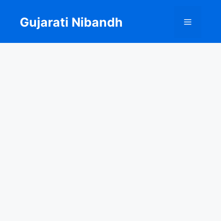
Skip
to
Gujarati Nibandh
Menu
content