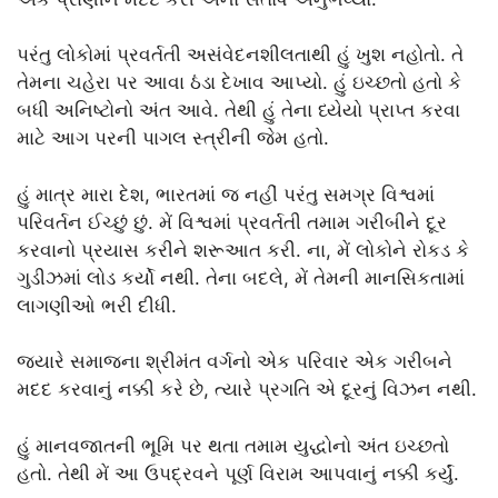
પરંતુ લોકોમાં પ્રવર્તતી અસંવેદનશીલતાથી હું ખુશ નહોતો. તે
તેમના ચહેરા પર આવા ઠંડા દેખાવ આપ્યો. હું ઇચ્છતો હતો કે
બધી અનિષ્ટોનો અંત આવે. તેથી હું તેના ધ્યેયો પ્રાપ્ત કરવા
માટે આગ પરની પાગલ સ્ત્રીની જેમ હતો.
હું માત્ર મારા દેશ, ભારતમાં જ નહીં પરંતુ સમગ્ર વિશ્વમાં
પરિવર્તન ઈચ્છું છું. મેં વિશ્વમાં પ્રવર્તતી તમામ ગરીબીને દૂર
કરવાનો પ્રયાસ કરીને શરૂઆત કરી. ના, મેં લોકોને રોકડ કે
ગુડીઝમાં લોડ કર્યો નથી. તેના બદલે, મેં તેમની માનસિકતામાં
લાગણીઓ ભરી દીધી.
જ્યારે સમાજના શ્રીમંત વર્ગનો એક પરિવાર એક ગરીબને
મદદ કરવાનું નક્કી કરે છે, ત્યારે પ્રગતિ એ દૂરનું વિઝન નથી.
હું માનવજાતની ભૂમિ પર થતા તમામ યુદ્ધોનો અંત ઇચ્છતો
હતો. તેથી મેં આ ઉપદ્રવને પૂર્ણ વિરામ આપવાનું નક્કી કર્યું.