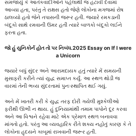
સમજાયું કે આતંકવાદીઓને પહેલાથી જ હટાવી દેવામાં
આવ્યા હતા, પરંતુ તે રાક્ષસ હતો જેણે લોકોના મગજમાં રોષ
ઠાલવ્યો હતો જેને તપાસની જરૂર હતી. જ્યારે રમકડાની
બંદૂકો સાથે રમવાની ઉંમર હતી ત્યારે બાળકો બંદૂકો લઈને
ફરતા હતા.
જો હું યુનિકોર્ન હોત તો પર નિબંધ.2025 Essay on If I were
a Unicorn
જ્યારે બધું સુંદર અને આરામદાયક હતું ત્યારે મેં સમયની
મુસાફરી કરીને ત્યાં યુદ્ધ સમાપ્ત કર્યું. આ સ્થળ થોડી જ
વારમાં તેની ભવ્ય સુંદરતામાં પુનઃસ્થાપિત થઈ ગયું.
અને મેં ખાતરી કરી કે યુદ્ધ તરફ દોરી ગયેલી મુશ્કેલીઓ
ફરીથી ઊભી ન થાય. હું દુનિયામાંથી તમામ પાપોને દૂર કરવા
અને આ વિશ્વને રહેવા માટે એક પ્રેમાળ સ્થળ બનાવવા
માંગતો હતો. પરંતુ આ વ્યવહારિક રીતે શક્ય નહોતું કારણ કે તે
લોકોના હૃદયને કાબૂમાં રાખવાની જરૂર હતી.