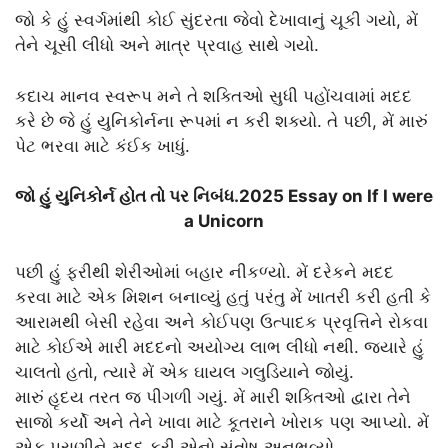
જો કે હું સ્વર્ગમાંથી કોઈ સુંદરતા જેવો દેખાવાનું ચૂકી ગયો, મેં
તેને ચૂસી લીધો અને માત્ર પ્રવાહ સાથે ગયો.
કદાચ માનવ સ્વરૂપ મને તે શક્તિઓ સુધી પહોંચવામાં મદદ
કરે છે જે હું યુનિકોર્નના રૂપમાં ન કરી શક્યો. તે પછી, મેં મારું
પેટ ભરવા માટે કંઈક ખાધું.
જો હું યુનિકોર્ન હોત તો પર નિબંધ.2025 Essay on If I were
a Unicorn
પછી હું ફરીથી શેરીઓમાં બહાર નીકળ્યો. મેં દરેકને મદદ
કરવા માટે એક મિશન બનાવ્યું હતું પરંતુ મેં ખાતરી કરી હતી કે
આરામથી બેસી રહેવા અને કોઈપણ ઉત્પાદક પ્રવૃત્તિને રોકવા
માટે કોઈએ મારી મદદનો અયોગ્ય લાભ લીધો નથી. જ્યારે હું
ચાલતો હતો, ત્યારે મેં એક ઘાયલ ગલુડિયાને જોયું.
મારું હૃદય તરત જ પીગળી ગયું. મેં મારી શક્તિઓ દ્વારા તેને
સાજો કર્યો અને તેને ખાવા માટે કૂતરાને ખોરાક પણ આપ્યો. મેં
એક પ્રાણીને મદદ કરી એનો સંતોષ અનુભવ્યો.