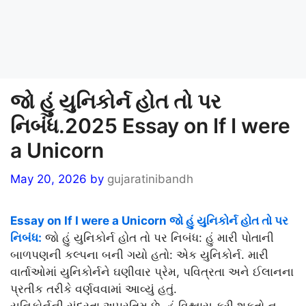
જો હું યુનિકોર્ન હોત તો પર
નિબંધ.2025 Essay on If I were
a Unicorn
May 20, 2026
by
gujaratinibandh
Essay on If I were a Unicorn જો હું યુનિકોર્ન હોત તો પર
નિબંધ:
જો હું યુનિકોર્ન હોત તો પર નિબંધ: હું મારી પોતાની
બાળપણની કલ્પના બની ગયો હતો: એક યુનિકોર્ન. મારી
વાર્તાઓમાં યુનિકોર્નને ઘણીવાર પ્રેમ, પવિત્રતા અને ઈલાનના
પ્રતીક તરીકે વર્ણવવામાં આવ્યું હતું.
યુનિકોર્નની સુંદરતા અપ્રતિમ છે. હું વિશ્વાસ કરી શકતો ન