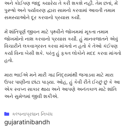
અને કોઈપણ જાદુ ક્યારેય તે કરી શકશે નહીં. તેમ છતાં, મેં
પુરૂષો અને પર્યાવરણ દ્વારા સામનો કરવામાં આવતી તમામ
સમસ્યાઓને દૂર કરવાનો પ્રયાસ કર્યો.
મેં શાંતિપૂર્ણ જીવન માટે પૃથ્વીને જોખમમાં મૂકતા તમામ
જોખમોનો નાશ કરવાનો પ્રયાસ કર્યો. હું માનવજાતને એવું
વિચારીને લકવાગ્રસ્ત કરવા માંગતો ન હતો કે તેઓ કંઈપણ
કર્યા વિના બેસી શકે. પરંતુ હું ફક્ત લોકોને મદદ કરવા માંગતો
હતો.
મારા ભાઈએ મને મારી ગાઢ નિંદ્રામાંથી જગાડવા માટે મારા
ઉપર પાણીના છાંટા પાડ્યા. ઓહ, હું કેવી રીતે ઈચ્છું છું કે આ
એક સ્વપ્ન સાકાર થાય અને આપણે અનંતકાળ માટે શાંતિ
અને સુમેળમાં જીવી શકીએ.
Categories
કલ્પનાપ્રધાન નિબંધ
gujaratinibandh