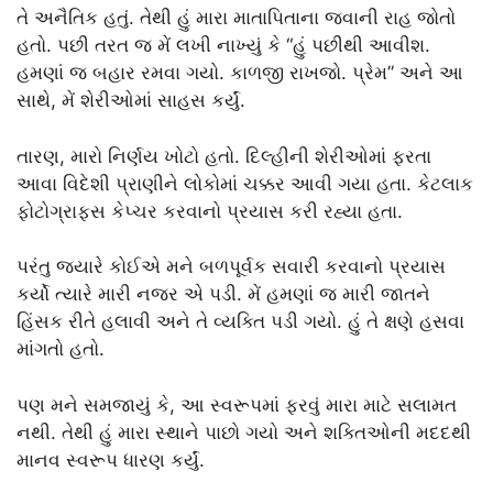
તે અનૈતિક હતું. તેથી હું મારા માતાપિતાના જવાની રાહ જોતો
હતો. પછી તરત જ મેં લખી નાખ્યું કે “હું પછીથી આવીશ.
હમણાં જ બહાર રમવા ગયો. કાળજી રાખજો. પ્રેમ” અને આ
સાથે, મેં શેરીઓમાં સાહસ કર્યું.
તારણ, મારો નિર્ણય ખોટો હતો. દિલ્હીની શેરીઓમાં ફરતા
આવા વિદેશી પ્રાણીને લોકોમાં ચક્કર આવી ગયા હતા. કેટલાક
ફોટોગ્રાફ્સ કેપ્ચર કરવાનો પ્રયાસ કરી રહ્યા હતા.
પરંતુ જ્યારે કોઈએ મને બળપૂર્વક સવારી કરવાનો પ્રયાસ
કર્યો ત્યારે મારી નજર એ પડી. મેં હમણાં જ મારી જાતને
હિંસક રીતે હલાવી અને તે વ્યક્તિ પડી ગયો. હું તે ક્ષણે હસવા
માંગતો હતો.
પણ મને સમજાયું કે, આ સ્વરૂપમાં ફરવું મારા માટે સલામત
નથી. તેથી હું મારા સ્થાને પાછો ગયો અને શક્તિઓની મદદથી
માનવ સ્વરૂપ ધારણ કર્યું.