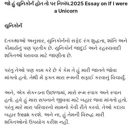
જો હું યુનિકોર્ન હોત તો પર નિબંધ.2025 Essay on If I were
a Unicorn
યુનિકોર્ન
દંતકથાઓ અનુસાર, યુનિકોર્નનો સફેદ રંગ શુદ્ધતા, શાંતિ અને
કૌમાર્યનું પણ પ્રતીક છે. યુનિકોર્ન જાદુઈ અને રહસ્યવાદી
શક્તિઓ ધરાવવા માટે જાણીતા છે.
પરંતુ તેઓ પણ કામ કરે છે કે કેમ તે હું મારી જાતને જોવા
માંગતો હતો. તેથી મેં ફક્ત મારા રૂમની સફાઈ કરવાનું વિચાર્યું.
અને, એક સેકન્ડના ઉછાળામાં, મારો રૂમ સ્પાક અને સ્પાન
હતો. હવે હું મારા સપનાને જીવવા માટે બહાર જવા માંગતો હતો.
પરંતુ મારે મારા પરિવારનો સામનો કેવી રીતે કરવો. તેઓ કદાચ
બહાર freak કરશે. અને ના, હું તેમની વિરુદ્ધ મારી
શક્તિઓનો ઉપયોગ કરીશ નહીં.