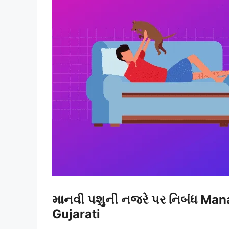
માનવી પશુની નજરે પર નિબંધ Man
Gujarati