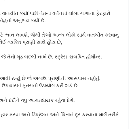
તચીત કર્યા પછી તેમના વર્તનમાં લાંબા ગાળાના ફેરફારો
્નેહનો અનુભવ કર્યો છે.
 શ્વાન લાવશે, જેથી તેઓ અન્ય લોકો સાથે વાતચીત કરવાનું
ઈ વ્યક્તિ પ્રાણી સાથે હોય છે,
જે તેનો મૂડ બદલી નાખે છે. સ્ટ્રેસ-સંબંધિત હોર્મોન્સ
ાં આવી રહ્યું છે જે અગાઉ પ્રાણીની આસપાસ નહોતું.
લર ઉપચારમાં કૂતરાનો ઉપયોગ કરી શકે છે.
ને દર્દીને વધુ આરામદાયક રહેવા દેશે.
ાર કરવા અને ડિપ્રેશન અને ચિંતાને દૂર કરવાના માર્ગ તરીકે