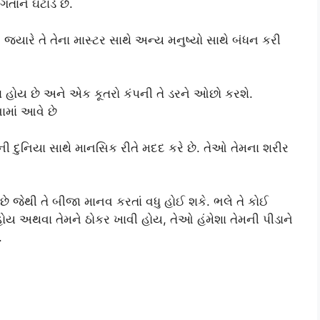
તાને ઘટાડે છે.
 જ્યારે તે તેના માસ્ટર સાથે અન્ય મનુષ્યો સાથે બંધન કરી
 હોય છે અને એક કૂતરો કંપની તે ડરને ઓછો કરશે.
માં આવે છે
 દુનિયા સાથે માનસિક રીતે મદદ કરે છે. તેઓ તેમના શરીર
 જેથી તે બીજા માનવ કરતાં વધુ હોઈ શકે. ભલે તે કોઈ
હોય અથવા તેમને ઠોકર ખાવી હોય, તેઓ હંમેશા તેમની પીડાને
.