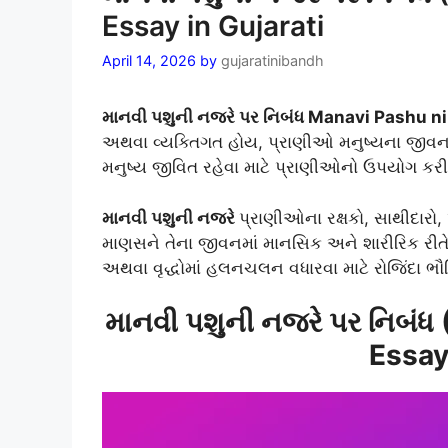
Essay in Gujarati
April 14, 2026
by
gujaratinibandh
માનવી પશુની નજરે પર નિબંધ Manavi Pashu ni
અથવા વ્યક્તિગત હોય, પ્રાણીઓ મનુષ્યના જીવનમા
મનુષ્ય જીવિત રહેવા માટે પ્રાણીઓનો ઉપયોગ કરી 
માનવી પશુની નજરે
પ્રાણીઓના રક્ષકો, સાથીદારો,
માણસને તેના જીવનમાં માનસિક અને શારીરિક રીતે
અથવા વૃદ્ધોમાં હલનચલન વધારવા માટે રોજિંદા ભ
માનવી પશુની નજરે પર નિબંધ
Essay