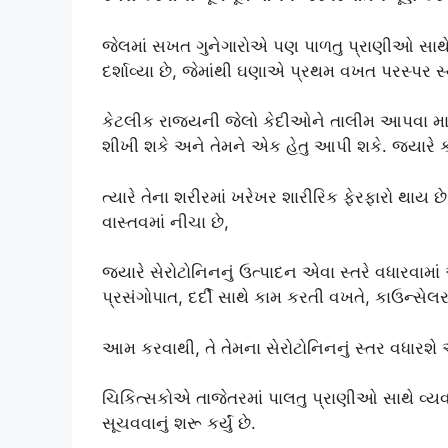
જેલમાં સખત ગુનેગારોએ પણ પાળતુ પ્રાણીઓ સાથે વા
દર્શાવ્યા છે, જેમાંથી ઘણાએ પ્રથમ વખત પરસ્પર સ
કેટલીક રાજ્યની જેલો કેદીઓને તાલીમ આપવા માટે
શીખી શકે અને તેમને એક હેતુ આપી શકે. જ્યારે કો
ત્યારે તેના શરીરમાં ખરેખર શારીરિક ફેરફારો થાય છે 
વાસ્તવમાં નીચા છે,
જ્યારે સેરોટોનિનનું ઉત્પાદન એવા સ્તરે વધારવામ
પ્રસંગોપાત, દર્દી સાથે કામ કરતી વખતે, કાઉન્સે
આમ કરવાથી, તે તેમના સેરોટોનિનનું સ્તર વધારશે અ
ચિકિત્સકોએ તાજેતરમાં પાલતુ પ્રાણીઓ સાથે વ્યવહ
સૂચવવાનું શરૂ કર્યું છે.