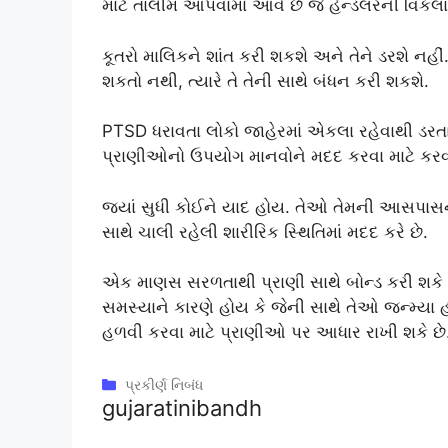
માટે તાલીમ આપવામાં આવે છે જે હેન્ડલરની વિકલાંગ
કૂતરો માલિકને શાંત કરી શકશે અને તેને ડરશે નહીં.
શકતો નથી, ત્યારે તે તેની સાથે બંધન કરી શકશે.
PTSD ધરાવતા લોકો જાહેરમાં એકલા રહેવાથી ડરતા
પ્રાણીઓનો ઉપયોગ માનવોને મદદ કરવા માટે કરવા
જ્યાં સુધી કોઈને યાદ હોય. તેઓ તેમની આસપાસની
સાથે ચાલી રહેલી શારીરિક સ્થિતિમાં મદદ કરે છે.
એક માણસ સરળતાથી પ્રાણી સાથે બોન્ડ કરી શકે છે
સમસ્યાને કારણે હોય કે જેની સાથે તેઓ જન્મ્યા 
હળવી કરવા માટે પ્રાણીઓ પર આધાર રાખી શકે છે
Categories
પ્રકીર્ણ નિબંધ
gujaratinibandh