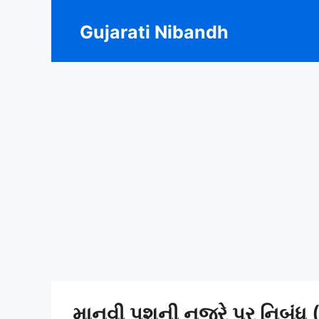
Skip
to
Gujarati Nibandh
content
માનવી પશુની નજરે પર નિબંધ