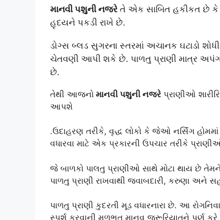
માનવી પશુની નજરે
તે એક સાબિત હકીકત છે કે પ
હૃદયને પકડી રાખે છે.
ડોગ્સ બ્લડ સુગરના સ્તરમાં અચાનક ઘટાડો શોધી
ચેતવણી આપી શકે છે. પાળતુ પ્રાણી માત્ર અપં
છે.
તેથી આજનો
માનવી પશુની નજરે
પ્રાણીઓ શારીરિક 
આપશે
.ઉદાહરણ તરીકે, વૃદ્ધ લોકો કે જેઓ નર્સિંગ હોમમા
વધારવા માટે એક પ્રકારની ઉપચાર તરીકે પ્રાણીઓ
જે બાળકો પાલતુ પ્રાણીઓ સાથે મોટા થાય છે તેમ
પાળતુ પ્રાણી રાખવાથી જવાબદારી, કરુણા અને સહ
પાળતુ પ્રાણી કુદરતી મૂડ વધારનારા છે. આ રોગનિ
સ્પર્શ કરવાની મૂળભૂત માનવ જરૂરિયાતને પૂર્ણ કરે 