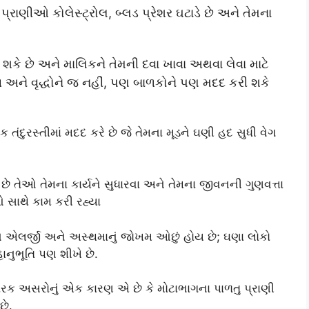
્રાણીઓ કોલેસ્ટ્રોલ, બ્લડ પ્રેશર ઘટાડે છે અને તેમના
 શકે છે અને માલિકને તેમની દવા ખાવા અથવા લેવા માટે
ગ અને વૃદ્ધોને જ નહીં, પણ બાળકોને પણ મદદ કરી શકે
તંદુરસ્તીમાં મદદ કરે છે જે તેમના મૂડને ઘણી હદ સુધી વેગ
ં છે તેઓ તેમના કાર્યને સુધારવા અને તેમના જીવનની ગુણવત્તા
 સાથે કામ કરી રહ્યા
ને એલર્જી અને અસ્થમાનું જોખમ ઓછું હોય છે; ઘણા લોકો
ાનુભૂતિ પણ શીખે છે.
વારક અસરોનું એક કારણ એ છે કે મોટાભાગના પાળતુ પ્રાણી
છે.