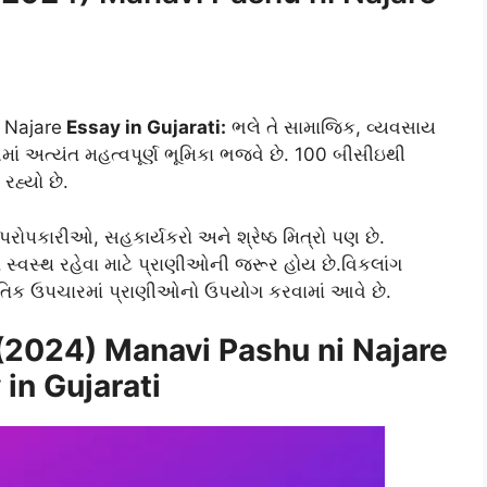
Najare
Essay in Gujarati:
ભલે તે સામાજિક, વ્યવસાય
ં અત્યંત મહત્વપૂર્ણ ભૂમિકા ભજવે છે. 100 બીસીઇથી
રહ્યો છે.
 પરોપકારીઓ, સહકાર્યકરો અને શ્રેષ્ઠ મિત્રો પણ છે.
 સ્વસ્થ રહેવા માટે પ્રાણીઓની જરૂર હોય છે.વિકલાંગ
ૌતિક ઉપચારમાં પ્રાણીઓનો ઉપયોગ કરવામાં આવે છે.
 (2024) Manavi Pashu ni Najare
 in Gujarati