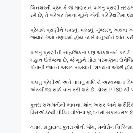
બિનશરતી પ્રેમ કે જે માણસને પાળતુ પ્રાણી તરફથ
રમે છે, તે ખરેખર તેમના મૂડને એવી પરિસ્થિતિમાં 
પ્રેમાળ પ્રાણીને પકડવું, પકડવું, ગુંજારવું અથ
જ્યારે તેઓ તણાવમાં હોય ત્યારે મનુષ્યોને શાંત કરી
પાળતુ પ્રાણીની સાહજિકતા પણ એકલતાને ઘટાડી શક
મહાન ઉત્તેજના છે, જે મૂડને મોટા પ્રમાણમાં ઉત્તેજ
પોતાની જાતને અલગ રાખવાની શક્યતા ઓછી હોય
પાલતુ પ્રેમીઓ અને પાલતુ માલિકો અસ્વસ્થતા વિષ
એકબીજા સાથે વાત કરી શકે છે. ડોગ્સ PTSD થી પી
કૂતરા સલામતીની ભાવના, શાંત અસર અને શારીરિક કસ
ડિસઓર્ડરથી પીડિત લોકોના જીવનમાં સકારાત્મક ફેર
તમામ સહાયતા કૂતરાઓની જેમ, મનોરોગ ચિકિત્સા સે