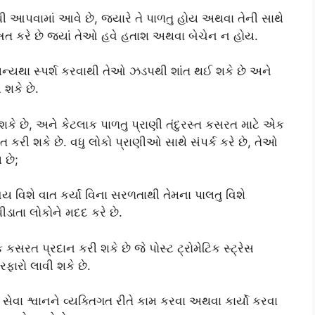
ી આપવામાં આવે છે, જ્યારે તે પાળતુ હોય અથવા તેની સાથે
ઉન્નત કરે છે જ્યાં તેઓ હવે હતાશ અથવા બેચેન ન હોય.
વા અન્યથા સ્પર્શ કરવાથી તેઓ ઝડપથી શાંત થઈ શકે છે અને
 શકે છે.
ે છે, અને કેટલાક પાળતુ પ્રાણી તંદુરસ્ત કસરત માટે એક
િત કરી શકે છે. વધુ લોકો પ્રાણીઓ સાથે સંપર્ક કરે છે, તેઓ
 છે;
ય વિશે વાત કર્યા વિના સરળતાથી તેમના પાલતુ વિશે
ડાતા લોકોને મદદ કરે છે.
રત પ્રદાન કરી શકે છે જે પોસ્ટ ટ્રોમેટિક સ્ટ્રેસ
ફારો લાવી શકે છે.
વા શ્વાનને વ્યક્તિગત રીતે કામ કરવા અથવા કાર્યો કરવા