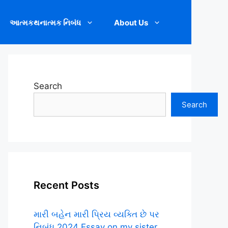
આત્મકથનાત્મક નિબંધ
About Us
Search
Search
Recent Posts
મારી બહેન મારી પ્રિય વ્યક્તિ છે પર
નિબંધ.2024 Essay on my sister