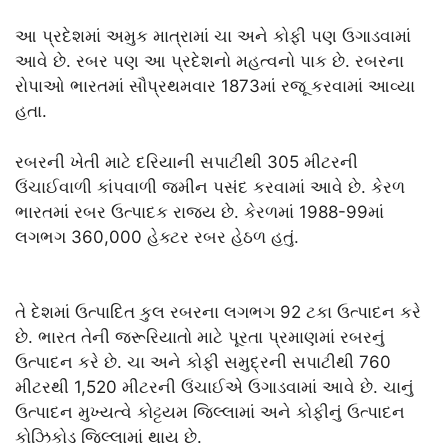
આ પ્રદેશમાં અમુક માત્રામાં ચા અને કોફી પણ ઉગાડવામાં
આવે છે. રબર પણ આ પ્રદેશનો મહત્વનો પાક છે. રબરના
રોપાઓ ભારતમાં સૌપ્રથમવાર 1873માં રજૂ કરવામાં આવ્યા
હતા.
રબરની ખેતી માટે દરિયાની સપાટીથી 305 મીટરની
ઉંચાઈવાળી કાંપવાળી જમીન પસંદ કરવામાં આવે છે. કેરળ
ભારતમાં રબર ઉત્પાદક રાજ્ય છે. કેરળમાં 1988-99માં
લગભગ 360,000 હેક્ટર રબર હેઠળ હતું.
તે દેશમાં ઉત્પાદિત કુલ રબરના લગભગ 92 ટકા ઉત્પાદન કરે
છે. ભારત તેની જરૂરિયાતો માટે પૂરતા પ્રમાણમાં રબરનું
ઉત્પાદન કરે છે. ચા અને કોફી સમુદ્રની સપાટીથી 760
મીટરથી 1,520 મીટરની ઉંચાઈએ ઉગાડવામાં આવે છે. ચાનું
ઉત્પાદન મુખ્યત્વે કોટ્ટયમ જિલ્લામાં અને કોફીનું ઉત્પાદન
કોઝિકોડ જિલ્લામાં થાય છે.