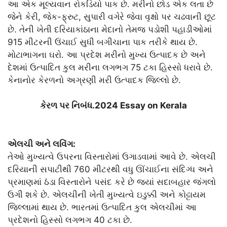
આ એક મૂલ્યવાન રોકડિયો પાક છે. મરીનો છોડ એક લતા છે
જેને કેરી, જેક-ફ્રુટ, સુપારી વગેરે જેવા વૃક્ષો પર ચઢવાની છૂટ
છે. તેની ખેતી દરિયાકાંઠાના મેદાનો તેમજ પડોશી પહાડીઓમાં
915 મીટરની ઉંચાઈ સુધી બગીચાના પાક તરીકે થાય છે.
મોટાભાગના ઘરો. આ પ્રદેશ મરીનો મુખ્ય ઉત્પાદક છે અને
દેશમાં ઉત્પાદિત કુલ મરીના લગભગ 75 ટકા હિસ્સો ધરાવે છે.
કેનાનોર કેરળનો અગ્રણી મરી ઉત્પાદક જિલ્લો છે.
કેરળ પર નિબંધ.2024 Essay on Kerala
એલચી અને લવિંગ:
તેઓ મુખ્યત્વે ઉપરના વિસ્તારોમાં ઉગાડવામાં આવે છે. એલચી
દરિયાની સપાટીથી 760 મીટરથી વધુ ઊંચાઈના સંદિગ્ધ અને
પ્રમાણમાં ઠંડા વિસ્તારોને પસંદ કરે છે જ્યાં સદાબહાર જંગલો
ઉગી શકે છે. એલચીની ખેતી મુખ્યત્વે ઇડુક્કી અને કોટ્ટાયમ
જિલ્લામાં થાય છે. ભારતમાં ઉત્પાદિત કુલ એલચીમાં આ
પ્રદેશનો હિસ્સો લગભગ 40 ટકા છે.