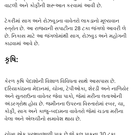
વાટલી અને કોફીની શરૂઆત કરવામાં આવી છે.
ટેકરીમાં સાગ અને રોઝવૂડના વાવેતરો લાકડાનો મૂલ્યવાન
સ્ત્રોત છે. આ રાજ્યની સપાટીના 28 ટકા જંગલો આવરી લે
છે. નિકાસ માટે આ જંગલોમાંથી સાગ, રોઝવુડ અને મહોગની
કાઢવામાં આવે છે.
કૃષિ:
કેરળ કૃષિ પેદાશોની વિશાળ વિવિધતા સાથે આસપાસ છે.
દરિયાકાંઠાના મેદાનમાં, ચોખા, ટેપીઓકા, શેરડી અને નાળિયેર
અને સુતરાઉના વાવેતર જેવા પાકો, જેમાં મરીના લતાઓની
અંડરગ્રોથ હોય છે. જમીનના ઉપરના વિસ્તારોમાં રબર, ચા,
કોફી, સાગ અને કાજુ-બદામના વાવેતરો જેમાં ચડતા મરીના
વેલા અને એલચીનો સમાવેશ થાય છે.
ચોખા એક પ્રભાવશાળી પાક છે જે કુલ પાકના 30 ટકા