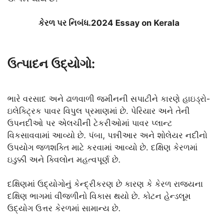
કેરળ પર નિબંધ.2024 Essay on Kerala
ઉત્પાદન ઉદ્યોગો:
ભારે વરસાદ અને ઢાળવાળી જમીનની સપાટીને કારણે હાઇડ્રો-
ઇલેક્ટ્રિક પાવર વિપુલ પ્રમાણમાં છે. પેરિયાર અને તેની
ઉપનદીઓ પર એલચીની ટેકરીઓમાં પાવર પ્લાન્ટ
વિકસાવવામાં આવ્યો છે. પંબા, પન્નીઆર અને શોલેયર નદીનો
ઉપયોગ જળશક્તિ માટે કરવામાં આવ્યો છે. દક્ષિણ કેરળમાં
ઇડુક્કી અને ક્વિલોન મહત્વપૂર્ણ છે.
દક્ષિણમાં ઉદ્યોગોનું કેન્દ્રીકરણ છે કારણ કે કેરળ રાજ્યના
દક્ષિણ ભાગમાં વીજળીનો વિકાસ થયો છે. કોટન હેન્ડલૂમ
ઉદ્યોગ ઉત્તર કેરળમાં સામાન્ય છે.