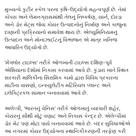
મુખ્યત્વે કુટીર સ્કેલ પરના કૃષિ-ઉદ્યોગો મહત્વપૂર્ણ છે. તેમાં
કોપરા અને લેમનગ્રાસમાંથી તેલનું નિષ્કર્ષણ, યાર્ન, દોરડા
અને ડોર મેટ્સ જેવા કોયર ઉત્પાદનોનું નિર્માણ અને કાજુના
દાણાની પ્રક્રિયાનો સમાવેશ થાય છે. એલ્યુમિનિયમનું
ઉત્પાદન અને મોનાઝાઈટનું વિભાજન એ માત્ર ખનિજ
આધારિત ઉદ્યોગો છે.
‘મેંગલોર ટાઇલ્સ’ તરીકે ઓળખાતી ટાઇલ્સ દક્ષિણ-પૂર્વ
એશિયાના દેશોમાં નિકાસ કરવામાં આવે છે. કુંડારા ખાતે સ્થિત
સરકારી માલિકીના સિરામિક કામો દ્વારા વિવિધ પ્રકારના
માટીના વાસણો, ઇન્સ્યુલેટીંગ મટિરિયલ પ્લાન્ટ અને
ઇલેક્ટ્રિકલ સામાન બનાવવામાં આવે છે.
અલેપ્પી, ‘ભારતનું વેનિસ’ તરીકે ઓળખાતું વ્યાપારી શહેર,
કોયરનું સૌથી મોટું વણાટ અને નિકાસ કેન્દ્ર છે. એલેપ્પીમાં
ડોર મેટ પણ મોટા પાયે બનાવવામાં આવે છે. બંદર સુવિધાઓએ
આ નગરમાં કોયર ઉદ્યોગના સ્થાનિકીકરણની તરફેણ કરી