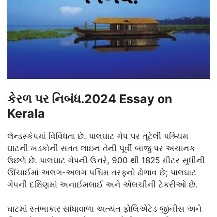
કેરળ પર નિબંધ.2024 Essay on
Kerala
લેન્ડસ્કેપમાં વિવિધતા છે. પાલઘાટ ગેપ પર તૂટેલી પશ્ર્ચિમ
ઘાટની ખડકોની સતત લાઇન તેની પૂર્વી બાજુ પર અચાનક
ઉછળે છે. પાલઘાટ ગેપની ઉત્તરે, 900 થી 1825 મીટર સુધીની
ઊંચાઈમાં અલગ-અલગ પશ્ચિમ તરફનો ઢોળાવ છે; પાલઘાટ
ગેપની દક્ષિણમાં અનાઈમલાઈ અને એલચીની ટેકરીઓ છે.
ઘાટમાં સ્તંભાકાર સાંધાવાળા અત્યંત ફોલિએટેડ જીનીસ અને