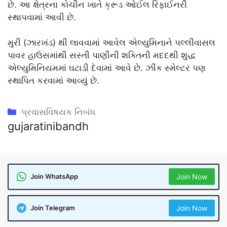
છે. આ ક્ષેત્રના કોચીન ખાતે ક્રૂડ ઓઈલ રિફાઈનરી
સ્થાપવામાં આવી છે.
મુરી (ઝારખંડ) થી લાવવામાં આવેલ એલ્યુમિનાને પલ્લીવાસલ
પાવર હાઉસમાંથી સસ્તી પાણીની શક્તિની મદદથી શુદ્ધ
એલ્યુમિનિયમમાં ઘટાડી દેવામાં આવે છે. ઝીંક સ્મેલ્ટર પણ
સ્થાપિત કરવામાં આવ્યું છે.
Categories
પ્રવાસવિષયક નિબંધ
gujaratinibandh
Join WhatsApp
Join Now
Join Telegram
Join Now