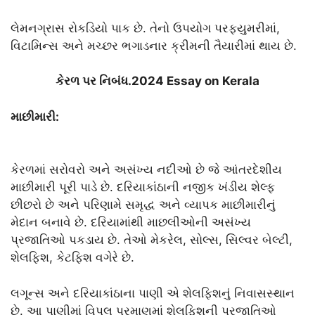
લેમનગ્રાસ રોકડિયો પાક છે. તેનો ઉપયોગ પરફ્યુમરીમાં,
વિટામિન્સ અને મચ્છર ભગાડનાર ક્રીમની તૈયારીમાં થાય છે.
કેરળ પર નિબંધ.2024 Essay on Kerala
માછીમારી:
કેરળમાં સરોવરો અને અસંખ્ય નદીઓ છે જે આંતરદેશીય
માછીમારી પૂરી પાડે છે. દરિયાકાંઠાની નજીક ખંડીય શેલ્ફ
છીછરો છે અને પરિણામે સમૃદ્ધ અને વ્યાપક માછીમારીનું
મેદાન બનાવે છે. દરિયામાંથી માછલીઓની અસંખ્ય
પ્રજાતિઓ પકડાય છે. તેઓ મેકરેલ, સોલ્સ, સિલ્વર બેલ્ટી,
શેલફિશ, કેટફિશ વગેરે છે.
લગૂન્સ અને દરિયાકાંઠાના પાણી એ શેલફિશનું નિવાસસ્થાન
છે. આ પાણીમાં વિપુલ પ્રમાણમાં શેલફિશની પ્રજાતિઓ