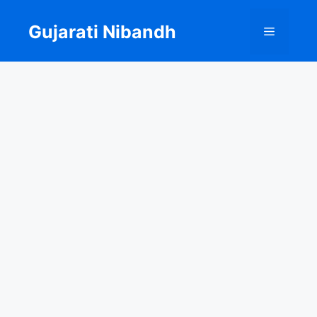
Skip
to
Gujarati Nibandh
Menu
content