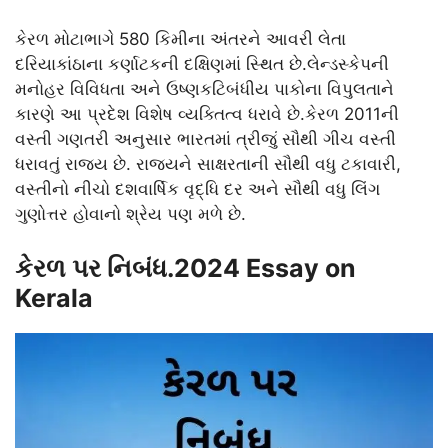
કેરળ મોટાભાગે 580 કિમીના અંતરને આવરી લેતા
દરિયાકાંઠાના કર્ણાટકની દક્ષિણમાં સ્થિત છે.લેન્ડસ્કેપની
મનોહર વિવિધતા અને ઉષ્ણકટિબંધીય પાકોના વિપુલતાને
કારણે આ પ્રદેશ વિશેષ વ્યક્તિત્વ ધરાવે છે.કેરળ 2011ની
વસ્તી ગણતરી અનુસાર ભારતમાં ત્રીજું સૌથી ગીચ વસ્તી
ધરાવતું રાજ્ય છે. રાજ્યને સાક્ષરતાની સૌથી વધુ ટકાવારી,
વસ્તીનો નીચો દશવાર્ષિક વૃદ્ધિ દર અને સૌથી વધુ લિંગ
ગુણોત્તર હોવાનો શ્રેય પણ મળે છે.
કેરળ પર નિબંધ.2024 Essay on
Kerala