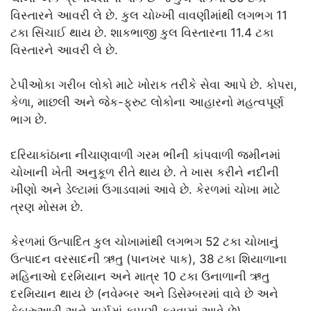
વિસ્તારને આવરી લે છે. કુલ ચોખ્ખી વાવણીમાંથી લગભગ 11
ટકા સિંચાઈ થાય છે. શાકભાજી કુલ વિસ્તારના 11.4 ટકા
વિસ્તારને આવરી લે છે.
ટેપીઓકા ગરીબ લોકો માટે ખોરાક તરીકે સેવા આપે છે. કોપરા,
કેળા, માછલી અને જેક-ફ્રુટ લોકોના આહારનો મહત્વપૂર્ણ
ભાગ છે.
દરિયાકાંઠાના નીચાણવાળી ગરમ ભીની કાંપવાળી જમીનમાં
ચોખાની ખેતી અનુકૂળ રીતે થાય છે. તે ખાસ કરીને નદીની
ખીણો અને ડેલ્ટામાં ઉગાડવામાં આવે છે. કેરળમાં ચોખા માટે
ત્રણ મોસમ છે.
કેરળમાં ઉત્પાદિત કુલ ચોખામાંથી લગભગ 52 ટકા ચોખાનું
ઉત્પાદન વરસાદની ઋતુ (પાનખર પાક), 38 ટકા શિયાળાના
મહિનાઓ દરમિયાન અને માત્ર 10 ટકા ઉનાળાની ઋતુ
દરમિયાન થાય છે (નવેમ્બર અને ડિસેમ્બરમાં વાવે છે અને