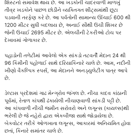
શિસ્ટનો સમાવેશ થાય છે. આ ખડકોની ચાદરવાળી માળખું
તીવ્ર ખડકોને પાછળ છોડીને વ્યક્તિગત શીટ્સમાંથી છૂટા
પડવાની તરફેણ કરે છે. આ પર્વતોની સામાન્ય ઊંચાઈ 600 થી
1200 મીટર સુધી બદલાય છે, અનાઈ સૌથી ઉંચી શિખર છે
જેની ઉંચાઈ 2695 મીટર છે. એલચીની ટેકરીઓ ટોચ પર
દેખાવમાં ગોળાકાર છે.
પહાડોની તળેટીમાં આવેલો એક સાંકડો તટવર્તી મેદાન 24 થી
96 કિમીની પહોળાઈ સાથે દરિયાકિનારે ચાલે છે. આમ, નદીની
ખીણો વૈકલ્પિક સ્પર્સ, આ મેદાનને અનડ્યુલેટીંગ પાત્ર આપે
છે.
ડેલ્ટાસ પ્રદેશમાં ગાઢ મેન્ગ્રોવ જંગલ છે. નીચા કાદવ કાંઠાની
પૂર્વમાં, રેતાળ કાંપથી ઢંકાયેલી નીચાણવાળી સાંકડી પટ્ટી છે.
આ કાંપવાળી નીચી જમીન સરોવરો અને લગૂન્સ (કાયલ્સ)થી
ભરેલી છે જે નહેરો દ્વારા એકબીજા સાથે જોડાયેલા છે.
બેકવોટર તરીકે ઓળખાતા લગૂન્સ, આકારમાં અનિયમિત હોવા
છતાં, કિનારે સમાંતર ચાલે છે.