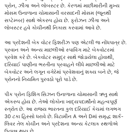
પ્રોન, ઝીંગા અને લોબસ્ટર છે. કેરળમાં માછીમારીની મુખ્ય
મોસમ ઉનાળાના ચોમાસાની વરસાદની મોસમ (જૂનથી
સપ્ટેમ્બર) સાથે એકરુપ હોય છે. ફ્રોઝન ઝીંગા અને
લોબસ્ટર હવે કોચીનથી નિકાસ કરવામાં આવે છે.
આ પ્રદેશની બેક વોટર ફિશરીઝ પણ એટલી જ નોંધપાત્ર છે.
પ્રવાન અને અન્ય માછલીઓ સ્પાવિંગ માટે બેકવોટરમાં
પ્રવેશ કરે છે. બેકવોટર સમુદ્ર સાથે જોડાયેલા હોવાથી,
દરિયાઈ પાણીના ભરતીના પ્રવાહને લીધે માછલીઓ માટે
બેકવોટર અને લગૂન વગેરેમાં પ્રવેશવાનું શક્ય બને છે, જે
પ્રોનનો નિયમિત પુરવઠો પૂરો પાડે છે.
પીક પ્રોન ફિશિંગ સિઝન ઉનાળાના ચોમાસાની ઋતુ સાથે
એકરુપ હોય છે. તેઓ લોકોના ખાદ્યપદાર્થોનો મહત્વપૂર્ણ
સ્ત્રોત છે. આ રાજ્ય ભારતના કુલ દરિયાઈ કેચમાં લગભગ
30 ટકા હિસ્સો ધરાવે છે. વિટામીન A અને Dમાં સમૃદ્ધ શાર્ક-
લિવર તેલ કોચીન અને પ્રદેશના અન્ય કેટલાક સ્થળોએ
ઉત્પન્ન થાય છે.