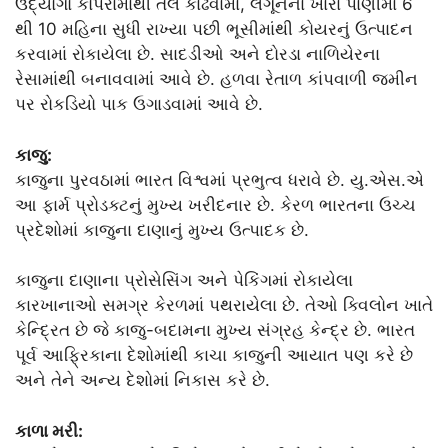
ઉદ્યોગો કોપરામાંથી તેલ કાઢવામાં, લગૂનના ખારા પાણીમાં 6
થી 10 મહિના સુધી રાખ્યા પછી ભૂસીમાંથી કોયરનું ઉત્પાદન
કરવામાં રોકાયેલા છે. સાદડીઓ અને દોરડા નાળિયેરના
રેસામાંથી બનાવવામાં આવે છે. હળવા રેતાળ કાંપવાળી જમીન
પર રોકડિયો પાક ઉગાડવામાં આવે છે.
કાજુ:
કાજુના પુરવઠામાં ભારત વિશ્વમાં પ્રભુત્વ ધરાવે છે. યુ.એસ.એ
આ ફાર્મ પ્રોડક્ટનું મુખ્ય ખરીદનાર છે. કેરળ ભારતના ઉચ્ચ
પ્રદેશોમાં કાજુના દાણાનું મુખ્ય ઉત્પાદક છે.
કાજુના દાણાના પ્રોસેસિંગ અને પેકિંગમાં રોકાયેલા
કારખાનાઓ સમગ્ર કેરળમાં પથરાયેલા છે. તેઓ ક્વિલોન ખાતે
કેન્દ્રિત છે જે કાજુ-બદામના મુખ્ય સંગ્રહ કેન્દ્ર છે. ભારત
પૂર્વ આફ્રિકાના દેશોમાંથી કાચા કાજુની આયાત પણ કરે છે
અને તેને અન્ય દેશોમાં નિકાસ કરે છે.
કાળા મરી: