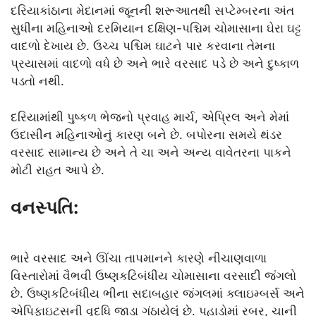
દરિયાકાંઠાના મેદાનમાં જૂનની શરૂઆતથી સપ્ટેમ્બરના અંત
સુધીના મહિનાઓ દરમિયાન દક્ષિણ-પશ્ચિમ ચોમાસાના ઘેરા ઘટ્ટ
વાદળો દેખાય છે. ઉચ્ચ પશ્ચિમ ઘાટને પાર કરવાના તેમના
પ્રયાસમાં વાદળો વધે છે અને ભારે વરસાદ પડે છે અને દુષ્કાળ
પડતો નથી.
દરિયામાંથી પુષ્કળ ભેજનો પ્રવાહ માર્ચ, એપ્રિલ અને મેમાં
ઉદાસીન મહિનાઓનું કારણ બને છે. બપોરના સમયે થંડર
વરસાદ સામાન્ય છે અને તે ચા અને અન્ય વાવેતરના પાકને
મોટી રાહત આપે છે.
વનસ્પતિ:
ભારે વરસાદ અને ઊંચા તાપમાનને કારણે નીચાણવાળા
વિસ્તારોમાં વૈભવી ઉષ્ણકટિબંધીય ચોમાસાના વરસાદી જંગલો
છે. ઉષ્ણકટિબંધીય ભીના સદાબહાર જંગલમાં ક્લાઇમ્બર્સ અને
એપિફાઇટ્સની વૃદ્ધિ જાડા ગંઠાયેલું છે. પહાડોમાં રબર, ચાની