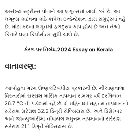
અસંખ્ય સ્ટ્રીમ્સ પોતાને આ લગૂન્સમાં ખાલી કરે છે. આ
લગૂન્સ કાદવના કાંઠે કાપેલા ઇન્ડેન્ટેશન દ્વારા સમુદ્રમાં વહે
છે. મોટા કદના લગૂનમાં ફળદ્રુપ કાંપ હોય છે અને તેઓ
કિનારે ઘણા કિલોમીટર સુધી ચાલે છે.
કેરળ પર નિબંધ.2024 Essay on Kerala
વાતાવરણ:
આબોહવા ગરમ ઉષ્ણકટિબંધીય પ્રકારની છે. નીચાણવાળા
વિસ્તારોમાં સરેરાશ માસિક તાપમાન સમગ્ર વર્ષ દરમિયાન
26.7 °C ની પડોશમાં રહે છે. મે મહિનામાં મહત્તમ તાપમાનનો
સરેરાશ સરેરાશ 32.2 ડિગ્રી સેલ્સિયસ છે. અને ડિસેમ્બર
અને જાન્યુઆરીમાં નોંધાયેલ લઘુત્તમ તાપમાનનો સરેરાશ
સરેરાશ 21.1 ડિગ્રી સેલ્સિયસ છે.