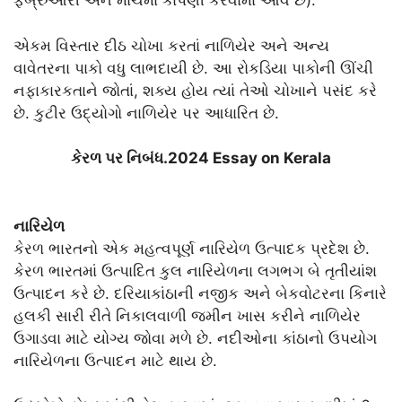
ફેબ્રુઆરી અને માર્ચમાં કાપણી કરવામાં આવે છે).
એકમ વિસ્તાર દીઠ ચોખા કરતાં નાળિયેર અને અન્ય
વાવેતરના પાકો વધુ લાભદાયી છે. આ રોકડિયા પાકોની ઊંચી
નફાકારકતાને જોતાં, શક્ય હોય ત્યાં તેઓ ચોખાને પસંદ કરે
છે. કુટીર ઉદ્યોગો નાળિયેર પર આધારિત છે.
કેરળ પર નિબંધ.2024 Essay on Kerala
નારિયેળ
કેરળ ભારતનો એક મહત્વપૂર્ણ નારિયેળ ઉત્પાદક પ્રદેશ છે.
કેરળ ભારતમાં ઉત્પાદિત કુલ નારિયેળના લગભગ બે તૃતીયાંશ
ઉત્પાદન કરે છે. દરિયાકાંઠાની નજીક અને બેકવોટરના કિનારે
હલકી સારી રીતે નિકાલવાળી જમીન ખાસ કરીને નાળિયેર
ઉગાડવા માટે યોગ્ય જોવા મળે છે. નદીઓના કાંઠાનો ઉપયોગ
નારિયેળના ઉત્પાદન માટે થાય છે.