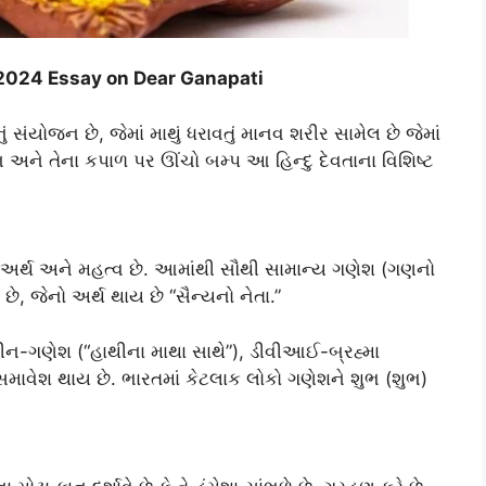
.2024 Essay on Dear Ganapati
યોજન છે, જેમાં માથું ધરાવતું માનવ શરીર સામેલ છે જેમાં
ન અને તેના કપાળ પર ઊંચો બમ્પ આ હિન્દુ દેવતાના વિશિષ્ટ
ના અર્થ અને મહત્વ છે. આમાંથી સૌથી સામાન્ય ગણેશ (ગણનો
ે, જેનો અર્થ થાય છે “સૈન્યનો નેતા.”
ીન-ગણેશ (“હાથીના માથા સાથે”), ડીવીઆઈ-બ્રહ્મા
 સમાવેશ થાય છે. ભારતમાં કેટલાક લોકો ગણેશને શુભ (શુભ)