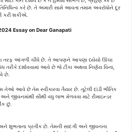
ના મોટા કાન દર્શાવે છે કે તે હંમેશા સાંભળે છે, ગ્રહણ કરે છે
રતિનિધિત્વ કરે છે. તે અમારી સામે આવતા તમામ અવરોધોને દૂર
ર્ણ કરી શકીએ.
.2024 Essay on Dear Ganapati
ેના તરફ આંગળી ચીંધે છે. તે આપણને આપણા ધ્યેયો ઊંચા
બંધ તરીકે દર્શાવવામાં આવે છે જે ટીકા અથવા નિર્ણય વિના,
ે છે.
મ તેઓ આવે છે તેમ સ્વીકારવા તૈયાર છે. તૂટેલી દાંડી ભૌતિક
 અને જીવનમાંથી સૌથી વધુ લાભ મેળવવા માટે રીમાઇન્ડર
ક છું.
 અને શુભતાના પ્રતીક છે. તેમની સાદગી અને જીવનના