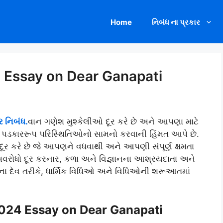
Home
નિબંધ ના પ્રકાર
4 Essay on Dear Ganapati
 નિબંધ.
વાન ગણેશ મુશ્કેલીઓ દૂર કરે છે અને આપણા માટે
 પડકારરૂપ પરિસ્થિતિઓનો સામનો કરવાની હિંમત આપે છે.
દૂર કરે છે જે આપણને વધવાથી અને આપણી સંપૂર્ણ ક્ષમતા
 અવરોધો દૂર કરનાર, કળા અને વિજ્ઞાનના આશ્રયદાતા અને
ના દેવ તરીકે, ધાર્મિક વિધિઓ અને વિધિઓની શરૂઆતમાં
2024 Essay on Dear Ganapati