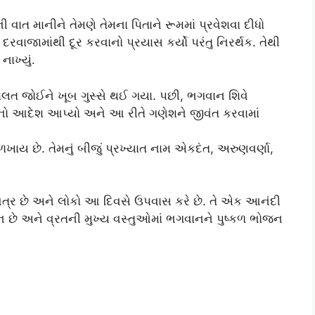
ાત માનીને તેમણે તેમના પિતાને રૂમમાં પ્રવેશવા દીધો
ાજામાંથી દૂર કરવાનો પ્રયાસ કર્યો પરંતુ નિરર્થક. તેથી
નાખ્યું.
 હાલત જોઈને ખૂબ ગુસ્સે થઈ ગયા. પછી, ભગવાન શિવે
ાનો આદેશ આપ્યો અને આ રીતે ગણેશને જીવંત કરવામાં
ય છે. તેમનું બીજું પ્રખ્યાત નામ એકદંત, અરુણવર્ણા,
વિત્ર છે અને લોકો આ દિવસે ઉપવાસ કરે છે. તે એક આનંદી
છે અને વ્રતની મુખ્ય વસ્તુઓમાં ભગવાનને પુષ્કળ ભોજન