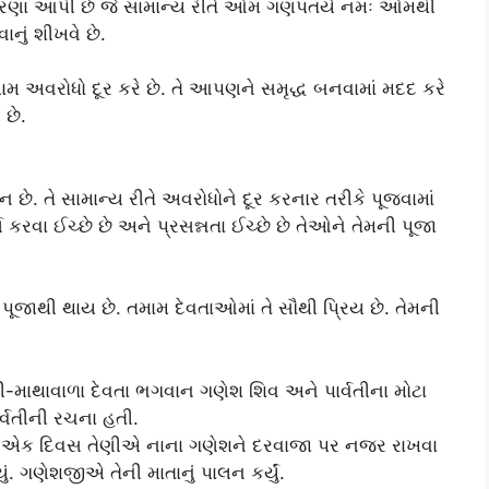
ેરણા આપી છે જે સામાન્ય રીતે ઓમ ગણપતયે નમઃ ઓમથી
નું શીખવે છે.
મ અવરોધો દૂર કરે છે. તે આપણને સમૃદ્ધ બનવામાં મદદ કરે
 છે.
ાન છે. તે સામાન્ય રીતે અવરોધોને દૂર કરનાર તરીકે પૂજવામાં
 કરવા ઈચ્છે છે અને પ્રસન્નતા ઈચ્છે છે તેઓને તેમની પૂજા
જાથી થાય છે. તમામ દેવતાઓમાં તે સૌથી પ્રિય છે. તેમની
ી-માથાવાળા દેવતા ભગવાન ગણેશ શિવ અને પાર્વતીના મોટા
ાર્વતીની રચના હતી.
ો; એક દિવસ તેણીએ નાના ગણેશને દરવાજા પર નજર રાખવા
. ગણેશજીએ તેની માતાનું પાલન કર્યું.