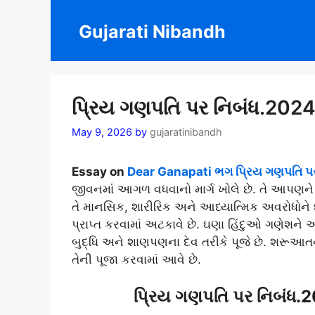
Skip
to
Gujarati Nibandh
content
પ્રિય ગણપતિ પર નિબંધ.202
May 9, 2026
by
gujaratinibandh
Essay on
Dear Ganapati ભગ પ્રિય ગણપતિ પર
જીવનમાં આગળ વધવાનો માર્ગ ખોલે છે. તે આપણને
તે માનસિક, શારીરિક અને આધ્યાત્મિક અવરોધોને 
પ્રાપ્ત કરવામાં અટકાવે છે. ઘણા હિંદુઓ ગણેશને
બુદ્ધિ અને શાણપણના દેવ તરીકે પૂજે છે. શરૂઆત
તેની પૂજા કરવામાં આવે છે.
પ્રિય ગણપતિ પર નિબંધ.