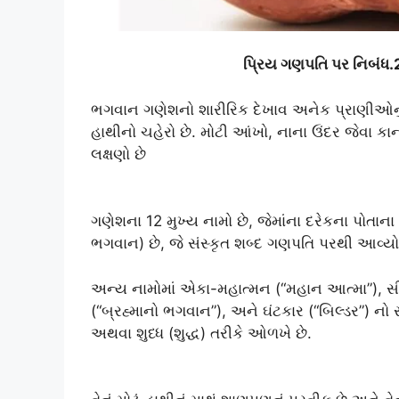
પ્રિય ગણપતિ પર નિબંધ
ભગવાન ગણેશનો શારીરિક દેખાવ અનેક પ્રાણીઓનું સં
હાથીનો ચહેરો છે. મોટી આંખો, નાના ઉંદર જેવા કા
લક્ષણો છે
ગણેશના 12 મુખ્ય નામો છે, જેમાંના દરેકના પોતા
ભગવાન) છે, જે સંસ્કૃત શબ્દ ગણપતિ પરથી આવ્યો છ
અન્ય નામોમાં એકા-મહાત્મન (“મહાન આત્મા”), સ
(“બ્રહ્માનો ભગવાન”), અને ઘંટકાર (“બિલ્ડર”) નો
અથવા શુધ્ધ (શુદ્ધ) તરીકે ઓળખે છે.