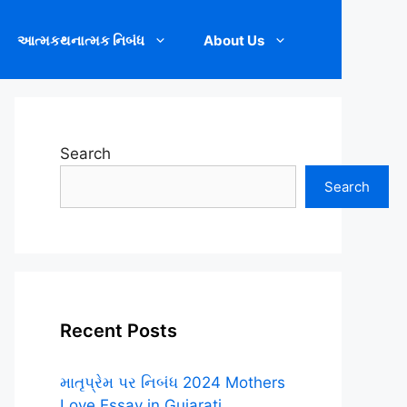
આત્મકથનાત્મક નિબંધ
About Us
Search
Search
Recent Posts
માતૃપ્રેમ પર નિબંધ 2024 Mothers
Love Essay in Gujarati