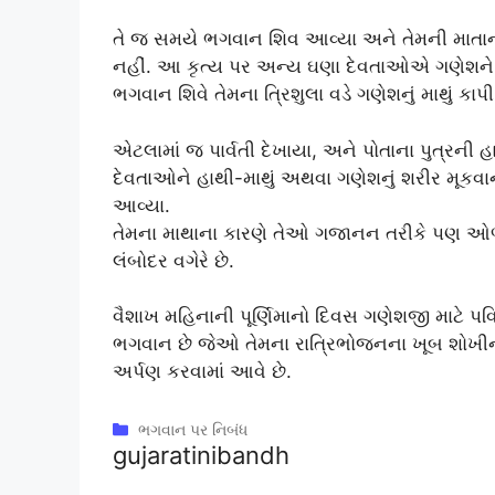
તે જ સમયે ભગવાન શિવ આવ્યા અને તેમની માતાની વ
નહીં. આ કૃત્ય પર અન્ય ઘણા દેવતાઓએ ગણેશને દરવ
ભગવાન શિવે તેમના ત્રિશુલા વડે ગણેશનું માથું કાપી 
એટલામાં જ પાર્વતી દેખાયા, અને પોતાના પુત્રની
દેવતાઓને હાથી-માથું અથવા ગણેશનું શરીર મૂકવ
આવ્યા.
તેમના માથાના કારણે તેઓ ગજાનન તરીકે પણ ઓળખા
લંબોદર વગેરે છે.
વૈશાખ મહિનાની પૂર્ણિમાનો દિવસ ગણેશજી માટે પ
ભગવાન છે જેઓ તેમના રાત્રિભોજનના ખૂબ શોખીન 
અર્પણ કરવામાં આવે છે.
Categories
ભગવાન પર નિબંધ
gujaratinibandh