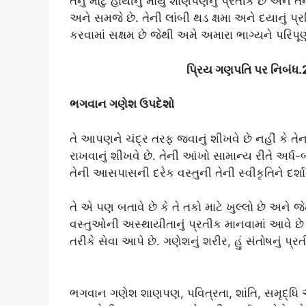
તેનું મોટું હાથીનું માથું શાણપણનું પ્રતીક છે અને તે
અને સમજે છે. તેની લાંબી થડ ક્ષમા અને દયાનું પ્
કરવામાં સક્ષમ છે જેથી અમે અમારા ભાગ્યને પરિપૂ
પ્રિય ગણપતિ પર નિબંધ
ભગવાન ગણેશ ઉપદેશો
તે આપણને ચંદ્ર તરફ જવાનું શીખવે છે નહીં કે ત
રાખવાનું શીખવે છે. તેની આંખો સામાન્ય રીતે અર્ધ-
તેની આસપાસની દરેક વસ્તુની તેની સ્વીકૃતિને દર્શાવ
તે એ પણ બતાવે છે કે તે તકો માટે ખુલ્લો છે અને જે
વસ્તુઓની અસ્થાયીતાનું પ્રતીક માનવામાં આવે છે
તરીકે સેવા આપે છે. ગણેશનું શરીર, હું સંતોષનું પ્રતી
ભગવાન ગણેશ શાણપણ, પવિત્રતા, શાંતિ, સમૃદ્ધિ