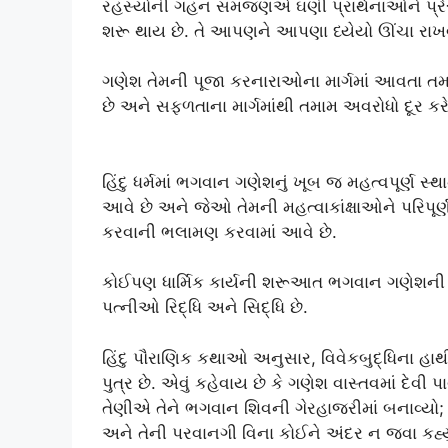
રહસ્યોની ગહન સમજણએ ઘણી પ્રાર્થનાઓને પ્ર
શરૂ થાય છે. તે આપણને આપણા ધ્યેયો ઊંચા રાખવા
ગણેશ તેમની પૂજા કરનારાઓના માર્ગમાં આવતા તમા
છે અને સફળતાના માર્ગમાંથી તમામ અવરોધો દૂર કરે
હિંદુ ધર્મમાં ભગવાન ગણેશનું ખૂબ જ મહત્વપૂર્ણ સ્થ
આવે છે અને જેઓ તેમની મહત્વાકાંક્ષાઓને પરિપૂર્ણ
કરવાની ભલામણ કરવામાં આવે છે.
કોઈપણ ધાર્મિક કાર્યની શરૂઆત ભગવાન ગણેશની પૂ
પત્નીઓ રિદ્ધિ અને સિદ્ધિ છે.
હિંદુ પૌરાણિક કથાઓ અનુસાર, વિવેકબુદ્ધિના હાથ
પુત્ર છે. એવું કહેવાય છે કે ગણેશ વાસ્તવમાં દેવી પ
તેણીએ તેને ભગવાન શિવની ગેરહાજરીમાં બનાવ્ય
અને તેની પરવાનગી વિના કોઈને અંદર ન જવા કહ્યું