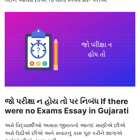
જો પરીક્ષા ન હોય તો પર નિબંધ If there
were no Exams Essay in Gujarati
અમે વિદ્યાર્થીઓ અમારા જીવનનો આનંદ માણીએ છીએ
અમે ઉઠીએ છીએ અને સવારનું કામ પૂરું કરીને શાળાએ