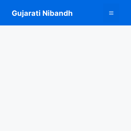
Skip
to
Gujarati Nibandh
Menu
content