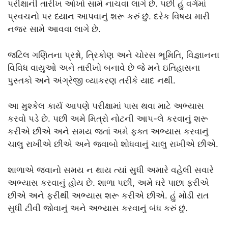
પરીક્ષાની તારીખ આંખો સામે નાચવા લાગે છે. પછી હું વર્ગમાં
પ્રવચનો પર ધ્યાન આપવાનું શરૂ કરું છું. દરેક વિષય મારી
નજર સામે આવવા લાગે છે.
જટિલ ગણિતના પ્રશ્નો, ત્રિકોણ અને ચોરસ ભૂમિતિ, વિજ્ઞાનના
વિવિધ વાયુઓ અને તારીખો બનાવે છે જે મને ઇતિહાસના
પુસ્તકો અને અંગ્રેજી વ્યાકરણ તરીકે યાદ નથી.
આ મુશ્કેલ કાર્ય આપણે પરીક્ષામાં પાસ થવા માટે અભ્યાસ
કરવો પડે છે. પછી અમે મિત્રો નોટની આપ-લે કરવાનું શરૂ
કરીએ છીએ અને સમય જતાં અમે ફક્ત અભ્યાસ કરવાનું
ચાલુ રાખીએ છીએ અને જવાબો શોધવાનું ચાલુ રાખીએ છીએ.
શાળાએ જવાનો સમય ન થાય ત્યાં સુધી અમારે વહેલી સવારે
અભ્યાસ કરવાનું હોય છે. શાળા પછી, અમે ઘરે પાછા ફરીએ
છીએ અને ફરીથી અભ્યાસ શરૂ કરીએ છીએ. હું મોડી રાત
સુધી ટીવી જોવાનું અને અભ્યાસ કરવાનું બંધ કરું છું.