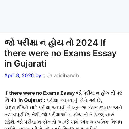
જો પરીક્ષા ન હોય તો 2024 If
there were no Exams Essay
in Gujarati
April 8, 2026
by
gujaratinibandh
If there were no Exams Essay જો પરીક્ષા ન હોય તો પર
નિબંધ in Gujarati:
પરીક્ષા આપવાનું કોને ગમે છે,
વિદ્યાર્થીઓ માટે પરીક્ષા આપવી તે ખૂબ જ કંટાળાજનક અને
તણાવપૂર્ણ છે. તેથી જો પરીક્ષાઓ ન હોય તો તે કેટલું સારું
રહેશે. જો પરીક્ષા ન હોત તો આજે અમે એક કાલ્પનિક નિબંધ
લઈને આવ્યા છીએ. તો ચાલો નિબંધ શરૂ કરીએ.