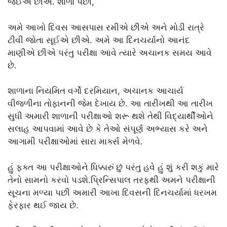
જઈએ છીએ. શાળા પછી,
અમે આખો દિવસ આસપાસ રમીએ છીએ અને મોડી રાત્રે
ટીવી જોતા સૂઈએ છીએ. અમે આ દિનચર્યાનો આનંદ
માણીએ છીએ પરંતુ પરીક્ષા આવે ત્યારે અચાનક સમય આવે
છે.
શાળાના નિયમિત વર્ગો દરમિયાન, અચાનક આચાર્ય
વીજળીના તોફાનની જેમ દેખાય છે. આ તારીખથી આ તારીખ
સુધી અમારી શાળાની પરીક્ષાઓ શરૂ થશે તેથી વિદ્યાર્થીઓને
સલાહ આપવામાં આવે છે કે તેઓ સંપૂર્ણ અભ્યાસ કરે અને
આગામી પરીક્ષાઓમાં સારા માર્ક્સ મેળવે.
હું ફક્ત આ પરીક્ષાઓને ધિક્કારું છું પરંતુ હવે હું શું કરી શકું મારે
તેનો સામનો કરવો પડશે.પ્રિન્સિપાલ તરફથી અમને પરીક્ષાની
સૂચના મળ્યા પછી અમારી આખા દિવસની દિનચર્યામાં ધરખમ
ફેરફાર થઈ જાય છે.