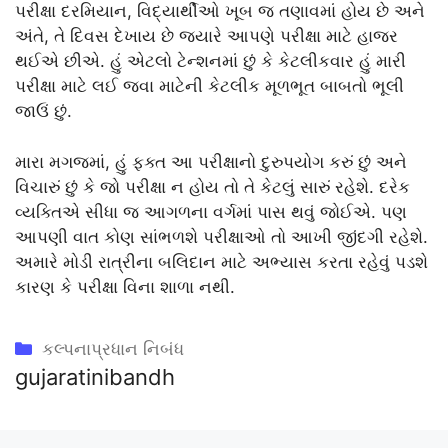
પરીક્ષા દરમિયાન, વિદ્યાર્થીઓ ખૂબ જ તણાવમાં હોય છે અને
અંતે, તે દિવસ દેખાય છે જ્યારે આપણે પરીક્ષા માટે હાજર
થઈએ છીએ. હું એટલો ટેન્શનમાં છું કે કેટલીકવાર હું મારી
પરીક્ષા માટે લઈ જવા માટેની કેટલીક મૂળભૂત બાબતો ભૂલી
જાઉં છું.
મારા મગજમાં, હું ફક્ત આ પરીક્ષાનો દુરુપયોગ કરું છું અને
વિચારું છું કે જો પરીક્ષા ન હોય તો તે કેટલું સારું રહેશે. દરેક
વ્યક્તિએ સીધા જ આગળના વર્ગમાં પાસ થવું જોઈએ. પણ
આપણી વાત કોણ સાંભળશે પરીક્ષાઓ તો આખી જીંદગી રહેશે.
અમારે મોડી રાત્રીના બલિદાન માટે અભ્યાસ કરતા રહેવું પડશે
કારણ કે પરીક્ષા વિના શાળા નથી.
Categories
કલ્પનાપ્રધાન નિબંધ
gujaratinibandh