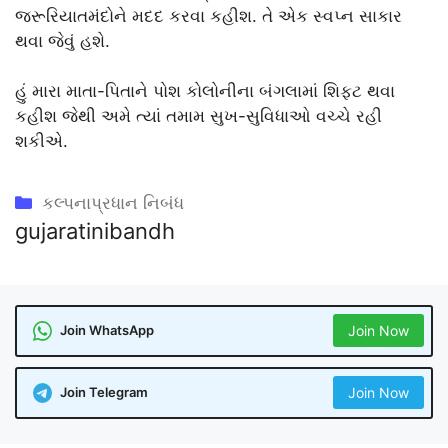
જરૂરિયાતમંદોને મદદ કરવા કહીશ. તે એક સ્વપ્ન સાકાર
થવા જેવું હશે.
હું મારા માતા-પિતાને પોશ કોલોનીના બંગલામાં શિફ્ટ થવા
કહીશ જેથી અમે ત્યાં તમામ સુખ-સુવિધાઓ વચ્ચે રહી
શકીએ.
Categories
કલ્પનાપ્રધાન નિબંધ
gujaratinibandh
Join WhatsApp
Join Now
Join Telegram
Join Now