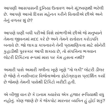
આપણી આસપાસની દુનિયા ઉતાવળ અને મૂંઝવણથી ભરેલી
છે. આપણે આખો દિવસ મહેનત કરીને વિતાવીએ છીએ અને
તેનું વળતર શું છે?
આપણે ઘણી બધી પરીઓ વિશે સાંભળીએ છીએ જે મનુષ્યને
તેમના જીવનમાં મદદ કરે છે અને તેમને રાતોરાત કરોડપતિ
બનાવે છે. જો લાકડા કાપનારને તેની પ્રામાણિકતા માટે સોનેરી
કુહાડીથી પુરસ્કાર આપી શકાય છે, તો સંપત્તિના ભગવાન
લોટરી ટિકિટના રૂપમાં મારા પર કેમ હસતા નથી?
અમારી પાસે અમારી ગલીના ખૂણે ખૂણે “ગો લકી” લોટરી ડીલર
છે જેણે તે નસીબદાર વિજેતાઓના ફોટોગ્રાફ્સ પ્રદર્શિત કર્યા
છે જેમણે તેમની પાસેથી ટિકિટો ખરીદી હતી.
એ બીજી વાત છે કે ઇનામ ક્યારેય એક હજાર રૂપિયાથી વધુ
નહોતું. કોણ જાણે છે કે જેકપોટ મારનાર વ્યક્તિ હું હોઈ શકું?