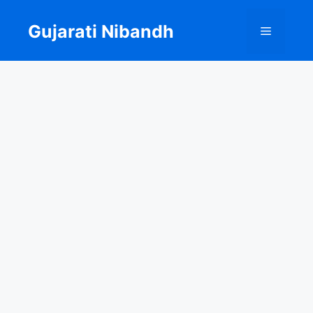
Skip
to
Gujarati Nibandh
Menu
content