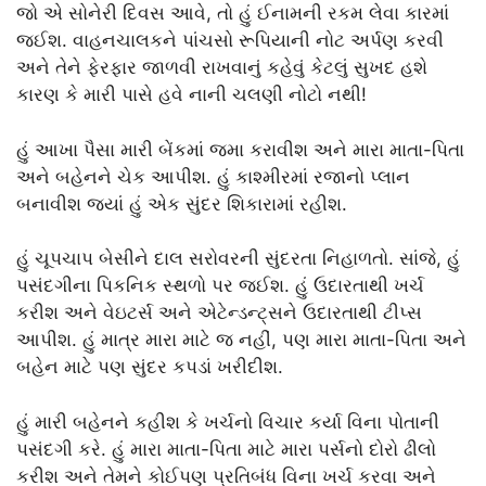
જો એ સોનેરી દિવસ આવે, તો હું ઈનામની રકમ લેવા કારમાં
જઈશ. વાહનચાલકને પાંચસો રૂપિયાની નોટ અર્પણ કરવી
અને તેને ફેરફાર જાળવી રાખવાનું કહેવું કેટલું સુખદ હશે
કારણ કે મારી પાસે હવે નાની ચલણી નોટો નથી!
હું આખા પૈસા મારી બેંકમાં જમા કરાવીશ અને મારા માતા-પિતા
અને બહેનને ચેક આપીશ. હું કાશ્મીરમાં રજાનો પ્લાન
બનાવીશ જ્યાં હું એક સુંદર શિકારામાં રહીશ.
હું ચૂપચાપ બેસીને દાલ સરોવરની સુંદરતા નિહાળતો. સાંજે, હું
પસંદગીના પિકનિક સ્થળો પર જઈશ. હું ઉદારતાથી ખર્ચ
કરીશ અને વેઇટર્સ અને એટેન્ડન્ટ્સને ઉદારતાથી ટીપ્સ
આપીશ. હું માત્ર મારા માટે જ નહીં, પણ મારા માતા-પિતા અને
બહેન માટે પણ સુંદર કપડાં ખરીદીશ.
હું મારી બહેનને કહીશ કે ખર્ચનો વિચાર કર્યા વિના પોતાની
પસંદગી કરે. હું મારા માતા-પિતા માટે મારા પર્સનો દોરો ઢીલો
કરીશ અને તેમને કોઈપણ પ્રતિબંધ વિના ખર્ચ કરવા અને