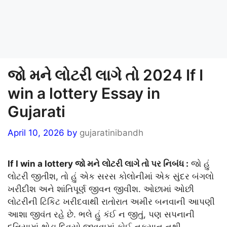
જો મને લોટરી લાગે તો 2024 If I
win a lottery Essay in
Gujarati
April 10, 2026
by
gujaratinibandh
If I win a lottery જો મને લોટરી લાગે તો પર નિબંધ :
જો હું
લોટરી જીતીશ, તો હું એક સરસ કોલોનીમાં એક સુંદર બંગલો
ખરીદીશ અને શાંતિપૂર્ણ જીવન જીવીશ. ઓછામાં ઓછી
લોટરીની ટિકિટ ખરીદવાથી રાતોરાત અમીર બનવાની આપણી
આશા જીવંત રહે છે. ભલે હું કંઈ ન જીતું, પણ સપનાની
દુનિયામાં થોડા દિવસો જીવવામાં કોઈ નુકસાન નથી.