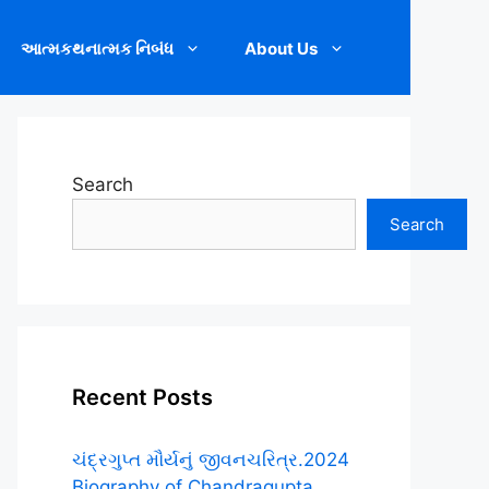
આત્મકથનાત્મક નિબંધ
About Us
Search
Search
Recent Posts
ચંદ્રગુપ્ત મૌર્યનું જીવનચરિત્ર.2024
Biography of Chandragupta