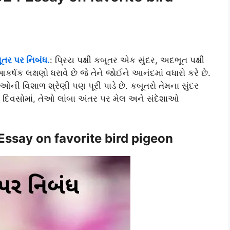
ૂતર પર નિબંધ.
: પ્રિય પક્ષી કબૂતર એક સુંદર, અદભૂત પક્ષી
 આકર્ષક લક્ષણો ધરાવે છે જે તેને જોઈને આનંદમાં વધારો કરે છે.
ઓની વિશાળ શ્રેણી પણ પૂરી પાડે છે. કબૂતરો તેમના સુંદર
ા દિવસોમાં, તેઓ લાંબા અંતર પર મેલ અને સંદેશાઓ
4 Essay on favorite bird pigeon