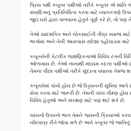
પ્રિય પક્ષી કબૂતર પક્ષીઓ તરીકે કબૂતર એ શાંતિ અન
સંવાદિતાનું પ્રતિનિધિત્વ કરવા માટે વ્યાપકપણે ઉ
જુદા ઘરો દ્વારા પાળવાના હેતુને પૂર્ણ કરે છે, તો
તેઓ યાદશક્તિ અને ચોકસાઈની તીવ્ર સમજ માટે જ
ભાગોમાં અને તેની આસપાસ સંદેશા પહોંચાડવા માટે
કબૂતરોની કેટલીક લાક્ષણિકતાઓ વિવિધ રંગની વિવ
ઓળખાય છે. તેઓ નાનાથી મધ્યમ કદના પક્ષીઓ છે
તેમના પીંછા પક્ષીઓ તરીકે સુંદરતા વધારવા તેમજ શર
કબૂતરોમાં પાંખો હોય છે જે ઉડ્ડયનની સુવિધા આપે 
સેવા કરવા માટે જરૂરી છે. તેમની ચાંચ તીક્ષ્ણ હો
વિવિધ હેતુઓ અને સંરક્ષણ માટે પણ થઈ શકે છે.
ચાંચનો ઉપરનો ભાગ તેમને શ્વાસની ક્રિયાઓ કરવા
નોંધપાત્ર રીતે જોવા મળે છે અને કબૂતર જે જાતિનું 