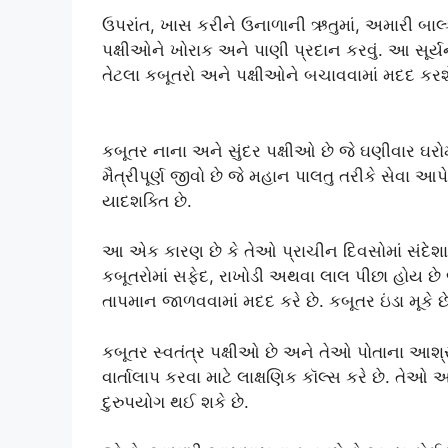
ઉપરાંત, ખાસ કરીને ઉનાળાની ઋતુમાં, અમારી બા
પક્ષીઓને ખોરાક અને પાણી પ્રદાન કરવું. આ સૂર્ય
તેટલા કબૂતરો અને પક્ષીઓને બચાવવામાં મદદ કરશ
કબૂતર નાના અને સુંદર પક્ષીઓ છે જે ઘણીવાર 
મૈત્રીપૂર્ણ જીવો છે જે મહાન પાલતુ તરીકે સેવા આપ
યાદશક્તિ છે.
આ એક કારણ છે કે તેઓ પ્રાચીન દિવસોમાં સંદેશાઓ
કબૂતરોમાં સફેદ, રાખોડી અથવા લાલ પીછા હોય છે જે ત
તાપમાન જાળવવામાં મદદ કરે છે. કબૂતર ઇંડા મૂકે છે
કબૂતર સ્વતંત્ર પક્ષીઓ છે અને તેઓ પોતાના આશ
વાર્તાલાપ કરવા માટે લાક્ષણિક કૉલ્સ કરે છે. તેઓ 
દુરુપયોગ થઈ શકે છે.