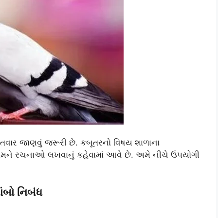
ગતવાર જાણવું જરૂરી છે. કબૂતરનો વિષય શાળાના
તેમને રચનાઓ લખવાનું કહેવામાં આવે છે. અમે નીચે ઉપયોગી
ાંબો નિબંધ