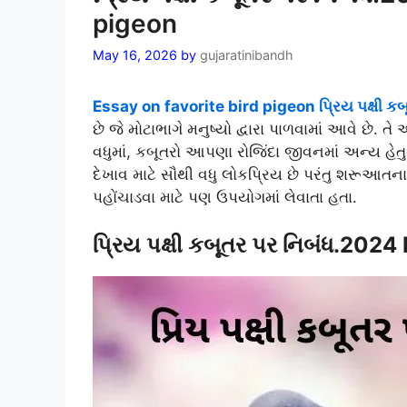
pigeon
May 16, 2026
by
gujaratinibandh
Essay on favorite bird pigeon પ્રિય પક્ષી કબ
છે જે મોટાભાગે મનુષ્યો દ્વારા પાળવામાં આવે છે. તે
વધુમાં, કબૂતરો આપણા રોજિંદા જીવનમાં અન્ય હેતુ
દેખાવ માટે સૌથી વધુ લોકપ્રિય છે પરંતુ શરૂઆતન
પહોંચાડવા માટે પણ ઉપયોગમાં લેવાતા હતા.
પ્રિય પક્ષી કબૂતર પર નિબંધ.202