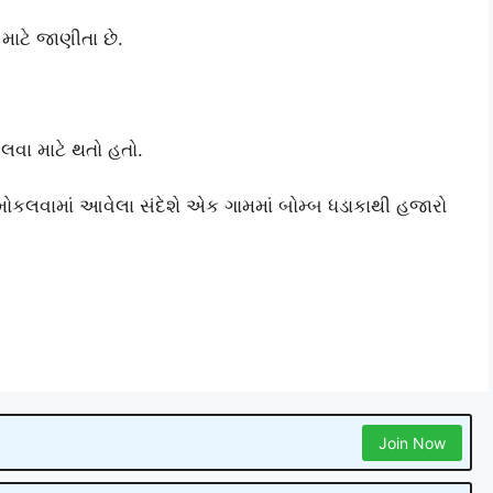
 માટે જાણીતા છે.
લવા માટે થતો હતો.
 મોકલવામાં આવેલા સંદેશે એક ગામમાં બોમ્બ ધડાકાથી હજારો
Join Now