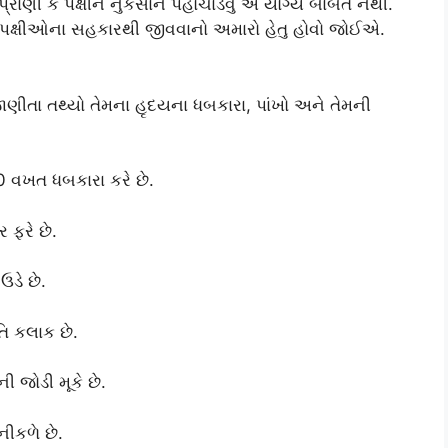
ણી કે પક્ષીને નુકસાન પહોંચાડવું એ યોગ્ય બાબત નથી.
આ પક્ષીઓના સહકારથી જીવવાનો અમારો હેતુ હોવો જોઈએ.
ાણીતા તથ્યો તેમના હૃદયના ધબકારા, પાંખો અને તેમની
0 વખત ધબકારા કરે છે.
 ફરે છે.
ડે છે.
િ કલાક છે.
 જોડી મૂકે છે.
ીકળે છે.