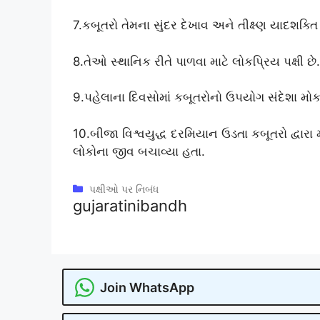
7.કબૂતરો તેમના સુંદર દેખાવ અને તીક્ષ્ણ યાદશક્તિ
8.તેઓ સ્થાનિક રીતે પાળવા માટે લોકપ્રિય પક્ષી છે.
9.પહેલાના દિવસોમાં કબૂતરોનો ઉપયોગ સંદેશા મોક
10.બીજા વિશ્વયુદ્ધ દરમિયાન ઉડતા કબૂતરો દ્વારા
લોકોના જીવ બચાવ્યા હતા.
Categories
પક્ષીઓ પર નિબંધ
gujaratinibandh
Join WhatsApp