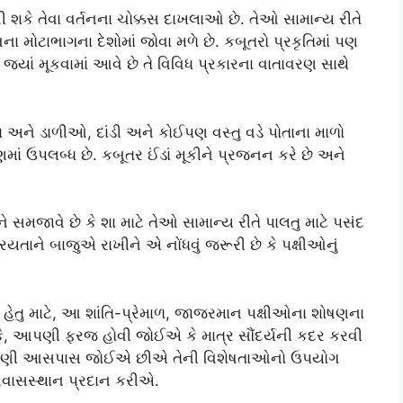
 શકે તેવા વર્તનના ચોક્કસ દાખલાઓ છે. તેઓ સામાન્ય રીતે
 મોટાભાગના દેશોમાં જોવા મળે છે. કબૂતરો પ્રકૃતિમાં પણ
યાં મૂકવામાં આવે છે તે વિવિધ પ્રકારના વાતાવરણ સાથે
 અને ડાળીઓ, દાંડી અને કોઈપણ વસ્તુ વડે પોતાના માળો
ાં ઉપલબ્ધ છે. કબૂતર ઈંડાં મૂકીને પ્રજનન કરે છે અને
 સમજાવે છે કે શા માટે તેઓ સામાન્ય રીતે પાલતુ માટે પસંદ
તાને બાજુએ રાખીને એ નોંધવું જરૂરી છે કે પક્ષીઓનું
 હેતુ માટે, આ શાંતિ-પ્રેમાળ, જાજરમાન પક્ષીઓના શોષણના
ીકે, આપણી ફરજ હોવી જોઈએ કે માત્ર સૌંદર્યની કદર કરવી
પણી આસપાસ જોઈએ છીએ તેની વિશેષતાઓનો ઉપયોગ
 નિવાસસ્થાન પ્રદાન કરીએ.