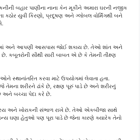
લ્કનીની બહાર પાણીના નાના કેન મૂકીને અમારા ઘરની નજીક
ના કઠોર યુવી કિરણો, પ્રદૂષણ અને ગ્લોબલ વોર્મિંગથી બને
ે.
ઘરોમાં અને આપણી આસપાસ જોઈ શકાય છે. તેઓ શાંત અને
ે છે. કબૂતરોની સૌથી સારી બાબત એ છે કે તેમની તીક્ષ્ણ
ને સ્થાનાંતરિત કરવા માટે ઉપયોગમાં લેવાતા હતા.
ેમના શરીરને ઢાંકે છે, રક્ષણ પૂરું પાડે છે અને શરીરનું
 અને બચ્ચા પેદા કરે છે.
્રય અને ખોરાકની સંભાળ રાખે છે. તેઓ એકબીજા સાથે
અન્ય ઘણા હેતુઓ પણ પૂરા પાડે છે જેના કારણે ક્યારેક તેનો