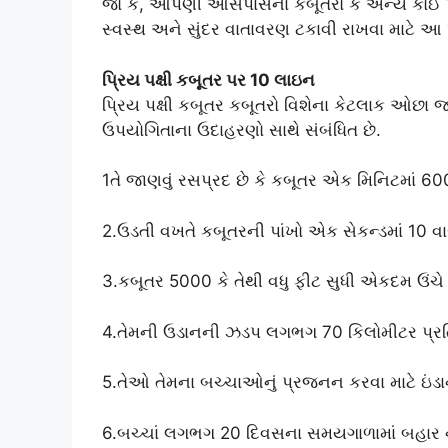
જો કે, આપણી આસપાસના કબૂતરો કે અન્ય કોઈ પ્રા
સ્વસ્થ અને સુંદર વાતાવરણ ટકાવી રાખવા માટે 
પ્રિય પક્ષી કબૂતર પર
10 લાઇન
પ્રિય પક્ષી કબૂતર કબૂતરો વિશેના કેટલાક ઓછા જ
ઉપયોગિતાના ઉદાહરણો સાથે સંબંધિત છે.
1તે જાણવું રસપ્રદ છે કે કબૂતર એક મિનિટમાં 60
2.ઉડતી વખતે કબૂતરની પાંખો એક સેકન્ડમાં 10 વાર
3.કબૂતર 5000 કે તેથી વધુ ફીટ સુધી એકદમ ઉંચે ઉ
4.તેમની ઉડાનની ઝડપ લગભગ 70 કિલોમીટર પ્રત
5.તેઓ તેમના બચ્ચાઓનું પ્રજનન કરવા માટે ઇંડાની
6.બચ્ચાં લગભગ 20 દિવસના સમયગાળામાં બહાર ન