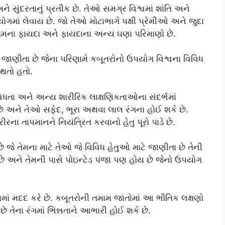
ે સુંદરતાનું પ્રતીક છે. તેઓ સમગ્ર વિશ્વમાં શાંતિ અને
પયોગમાં લેવાય છે. જો તેઓ મોટાભાગે પક્ષી પ્રેમીઓ અને જુદા
 પણ તેમના ફાયદા અને ફાયદાના અન્ય ઘણા પરિમાણો છે.
ાણીતા છે જેના પરિણામે કબૂતરોનો ઉપયોગ વિશ્વના વિવિધ
 થતો હતો.
િધતા અને અન્ય શારીરિક લાક્ષણિકતાઓના સંદર્ભમાં
 અને તેઓ સફેદ, ભૂરા અથવા લાલ રંગના હોઈ શકે છે.
ીરના તાપમાનને નિયંત્રિત કરવાનો હેતુ પૂરો પાડે છે.
છે જે તેમના માટે તેઓ જે વિવિધ હેતુઓ માટે જાણીતા છે તેની
ય છે અને તેમની પાસે પોઇન્ટેડ પંજા પણ હોય છે જેનો ઉપયોગ
માં મદદ કરે છે. કબૂતરોની તમામ જાતોમાં આ ભૌતિક લક્ષણો
છે તેના રંગમાં ભિન્નતાને આભારી હોઈ શકે છે.