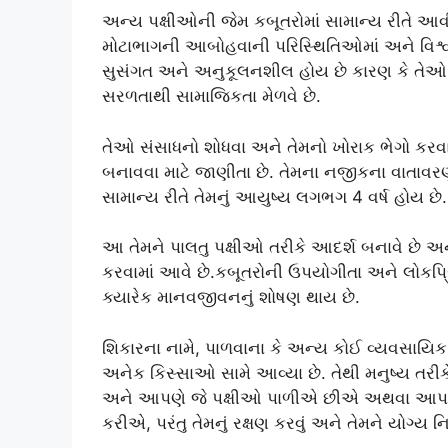
અન્ય પક્ષીઓની જેમ કબૂતરોમાં સામાન્ય રીતે આવી
મોટાભાગની આબોહવાની પરિસ્થિતિઓમાં અને વિશ્વના
સુસંગત અને અનુકૂલનશીલ હોય છે કારણ કે તેઓ જ્
સરળતાથી સામાજિકતા મેળવે છે.
તેઓ સંસાધનો શોધવા અને તેમનો ખોરાક ભેગો કરવા
બનાવવા માટે જાણીતા છે. તેમના નજીકના વાતાવરણમ
સામાન્ય રીતે તેમનું આયુષ્ય લગભગ 4 વર્ષ હોય છે.
આ તેમને પાલતુ પક્ષીઓ તરીકે આદર્શ બનાવે છે અને
કરવામાં આવે છે.કબૂતરોની ઉપયોગીતા અને લોકપ્રિય
ક્યારેક માનવજીવનનું શોષણ થાય છે.
શિકારના નામે, પાળવાના કે અન્ય કોઈ વ્યવસાયિક
અનેક કિસ્સાઓ સામે આવ્યા છે. તેથી મનુષ્ય તર
અને આપણે જે પક્ષીઓ પાળીએ છીએ અથવા આ
કરીએ, પરંતુ તેમનું રક્ષણ કરવું અને તેમને યોગ્ય