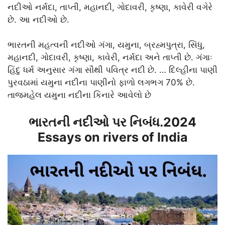
નદીઓ નર્મદા, તાપ્તી, મહાનદી, ગોદાવરી, કૃષ્ણા, કાવેરી વગેરે
છે. આ નદીઓ છે.
ભારતની મહત્વની નદીઓ ગંગા, યમુના, બ્રહ્મપુત્રા, સિંધુ,
મહાનદી, ગોદાવરી, કૃષ્ણા, કાવેરી, નર્મદા અને તાપ્તી છે. ગંગાઃ
હિંદુ ધર્મ અનુસાર ગંગા સૌથી પવિત્ર નદી છે. … દિલ્હીના પાણી
પુરવઠામાં યમુના નદીના પાણીનો ફાળો લગભગ 70% છે.
તાજમહેલ યમુના નદીના કિનારે આવેલો છે
ભારતની નદીઓ પર નિબંધ.2024
Essays on rivers of India