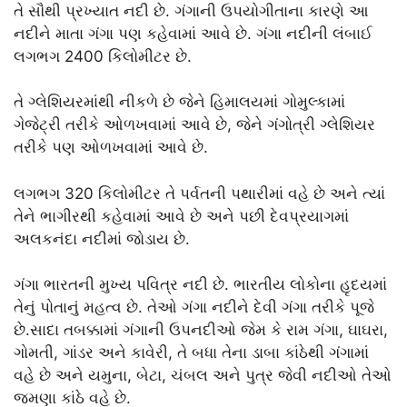
તે સૌથી પ્રખ્યાત નદી છે. ગંગાની ઉપયોગીતાના કારણે આ
નદીને માતા ગંગા પણ કહેવામાં આવે છે. ગંગા નદીની લંબાઈ
લગભગ 2400 કિલોમીટર છે.
તે ગ્લેશિયરમાંથી નીકળે છે જેને હિમાલયમાં ગોમુલ્કામાં
ગેજેટ્રી તરીકે ઓળખવામાં આવે છે, જેને ગંગોત્રી ગ્લેશિયર
તરીકે પણ ઓળખવામાં આવે છે.
લગભગ 320 કિલોમીટર તે પર્વતની પથારીમાં વહે છે અને ત્યાં
તેને ભાગીરથી કહેવામાં આવે છે અને પછી દેવપ્રયાગમાં
અલકનંદા નદીમાં જોડાય છે.
ગંગા ભારતની મુખ્ય પવિત્ર નદી છે. ભારતીય લોકોના હૃદયમાં
તેનું પોતાનું મહત્વ છે. તેઓ ગંગા નદીને દેવી ગંગા તરીકે પૂજે
છે.સાદા તબક્કામાં ગંગાની ઉપનદીઓ જેમ કે રામ ગંગા, ઘાઘરા,
ગોમતી, ​​ગાંડર અને કાવેરી, તે બધા તેના ડાબા કાંઠેથી ગંગામાં
વહે છે અને યમુના, બેટા, ચંબલ અને પુત્ર જેવી નદીઓ તેઓ
જમણા કાંઠે વહે છે.