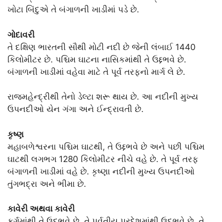
ખોટા બિંદુએ તે બંગાળની ખાડીમાં પડે છે.
ગોદાવરી
તે દક્ષિણ ભારતની સૌથી મોટી નદી છે જેની લંબાઈ 1440
કિલોમીટર છે. પશ્ચિમ ઘાટના નાસિકમાંથી તે ઉદ્દભવે છે.
બંગાળની ખાડીમાં વહેવા માટે તે પૂર્વ તરફનો માર્ગ લે છે.
રાજમહેન્દ્રીથી તેનો ડેલ્ટા શરૂ થાય છે. આ નદીની મુખ્ય
ઉપનદીઓ યેન ગંગા અને ઈન્દ્રાવતી છે.
કૃષ્ણ
મહાબળેશ્વરના પશ્ચિમ ઘાટથી, તે ઉદ્દભવે છે અને પછી પશ્ચિમ
ઘાટથી લગભગ 1280 કિલોમીટર નીચે વહે છે. તે પૂર્વ તરફ
બંગાળની ખાડીમાં વહે છે. કૃષ્ણા નદીની મુખ્ય ઉપનદીઓ
તુંગભદ્રા અને ભીમા છે.
કાવેરી અથવા કાવેરી
કુર્ગમાંથી તે ઉદ્ભવે છે, તે પર્વતીય પ્રદેશમાંથી ઉદ્ભવે છે. તે