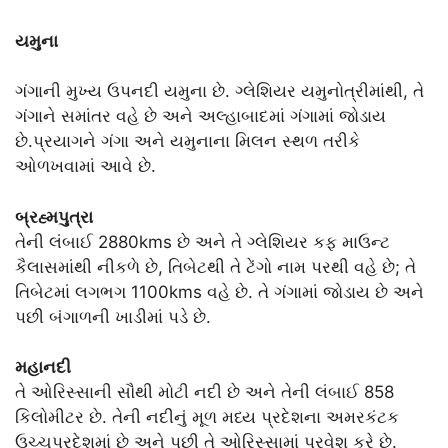
યમુના
ગંગાની મુખ્ય ઉપનદી યમુના છે. ગ્લેશિયર યમુનોત્રીમાંથી, તે
ગંગાને સમાંતર વહે છે અને અલ્હાબાદમાં ગંગામાં જોડાય
છે.પ્રયાગને ગંગા અને યમુનાના મિલન સ્થળ તરીકે
ઓળખવામાં આવે છે.
બ્રહ્મપુત્રા
તેની લંબાઈ 2880kms છે અને તે ગ્લેશિયર કફ માઉન્ટ
કૈલાસમાંથી નીકળે છે, તિબેટથી તે ટેંગો નામ પરથી વહે છે; તે
તિબેટમાં લગભગ 1100kms વહે છે. તે ગંગામાં જોડાય છે અને
પછી બંગાળની ખાડીમાં પડે છે.
મહાનદી
તે ઓરિસ્સાની સૌથી મોટી નદી છે અને તેની લંબાઈ 858
કિલોમીટર છે. તેની નદીનું મૂળ મધ્ય પ્રદેશના અમરકંટક
ઉચ્ચપ્રદેશમાં છે અને પછી તે ઓરિસ્સામાં પ્રવેશ કરે છે.