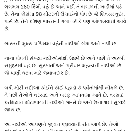
લગભગ 280 કિમી વહે છે અને પછી તે બંગાળની ખાડીમાં પડે
છે. તેના કોર્સમાં 98 મીટરની ઉંચાઈનો ધોધ છે જે શિવસરનુર્દમ
પાસે છે. તેને દક્ષિણ ભારતની ગંગા તરીકે પણ ઓળખવામાં આવે
છે.
ભારતની મુખ્ય પશ્ચિમમાં વહેતી નદીઓ ગંગા અને તાપી છે.
નાના ધોધની સંખ્યા નદીઓમાંથી ઉછરે છે અને પછી તે અરબી
સમુદ્રમાં વહે છે. સુરકાર્તા અને પ્રીવાર મહત્વની નદીઓ છે
જે પાણી ઘટવા માટે જવાબદાર છે.
બધી મોટી નદીઓ કોઈને કોઈ પહાડો કે પર્વતોમાંથી નીકળે છે.
તે પછી તેઓને વરસાદ અને બરફ આપવામાં આવે છે. વરસાદ
દરમિયાન મોટાભાગની નદીઓ જન્મે છે અને ઉનાળામાં સુકાઈ
જાય છે.
આ નદીઓ આપણને જીવન જીવવાની રીત આપે છે. તેઓ