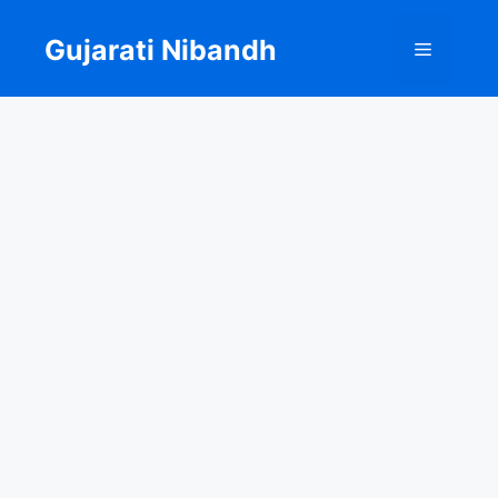
Skip
to
Gujarati Nibandh
Menu
content