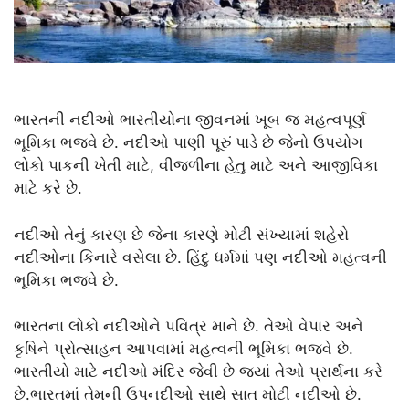
ભારતની નદીઓ ભારતીયોના જીવનમાં ખૂબ જ મહત્વપૂર્ણ
ભૂમિકા ભજવે છે. નદીઓ પાણી પૂરું પાડે છે જેનો ઉપયોગ
લોકો પાકની ખેતી માટે, વીજળીના હેતુ માટે અને આજીવિકા
માટે કરે છે.
નદીઓ તેનું કારણ છે જેના કારણે મોટી સંખ્યામાં શહેરો
નદીઓના કિનારે વસેલા છે. હિંદુ ધર્મમાં પણ નદીઓ મહત્વની
ભૂમિકા ભજવે છે.
ભારતના લોકો નદીઓને પવિત્ર માને છે. તેઓ વેપાર અને
કૃષિને પ્રોત્સાહન આપવામાં મહત્વની ભૂમિકા ભજવે છે.
ભારતીયો માટે નદીઓ મંદિર જેવી છે જ્યાં તેઓ પ્રાર્થના કરે
છે.ભારતમાં તેમની ઉપનદીઓ સાથે સાત મોટી નદીઓ છે.