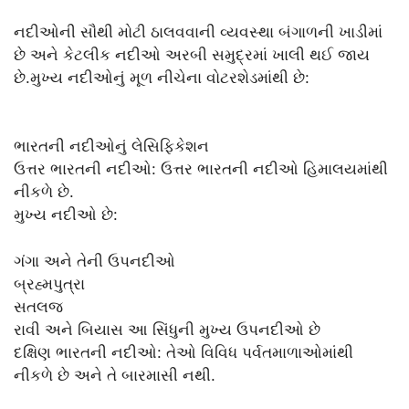
નદીઓની સૌથી મોટી ઠાલવવાની વ્યવસ્થા બંગાળની ખાડીમાં
છે અને કેટલીક નદીઓ અરબી સમુદ્રમાં ખાલી થઈ જાય
છે.મુખ્ય નદીઓનું મૂળ નીચેના વોટરશેડમાંથી છે:
ભારતની નદીઓનું લેસિફિકેશન
ઉત્તર ભારતની નદીઓ: ઉત્તર ભારતની નદીઓ હિમાલયમાંથી
નીકળે છે.
મુખ્ય નદીઓ છે:
ગંગા અને તેની ઉપનદીઓ
બ્રહ્મપુત્રા
સતલજ
રાવી અને બિયાસ આ સિંધુની મુખ્ય ઉપનદીઓ છે
દક્ષિણ ભારતની નદીઓ: તેઓ વિવિધ પર્વતમાળાઓમાંથી
નીકળે છે અને તે બારમાસી નથી.