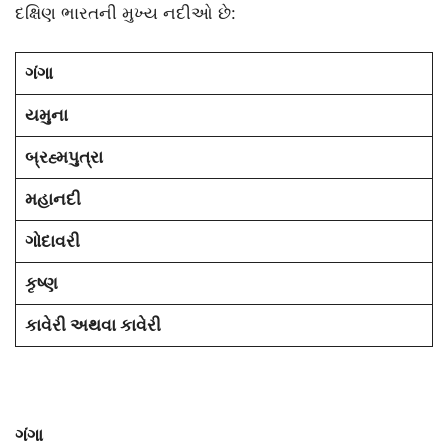
દક્ષિણ ભારતની મુખ્ય નદીઓ છે:
ગંગા
યમુના
બ્રહ્મપુત્રા
મહાનદી
ગોદાવરી
કૃષ્ણ
કાવેરી અથવા કાવેરી
ગંગા