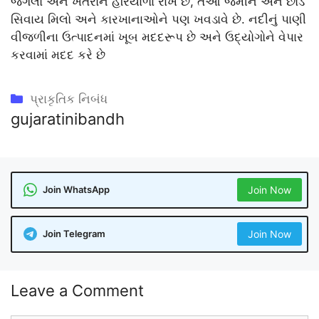
જંગલો અને ખેતરોને હરિયાળા રાખે છે, તેઓ જમીન અને છોડ
સિવાય મિલો અને કારખાનાઓને પણ ખવડાવે છે. નદીનું પાણી
વીજળીના ઉત્પાદનમાં ખૂબ મદદરૂપ છે અને ઉદ્યોગોને વેપાર
કરવામાં મદદ કરે છે
Categories
પ્રાકૃતિક નિબંધ
gujaratinibandh
Join WhatsApp
Join Now
Join Telegram
Join Now
Leave a Comment