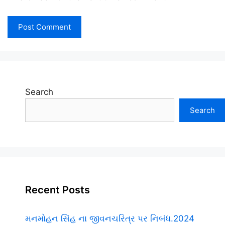
Search
Search
Recent Posts
મનમોહન સિંહ ના જીવનચરિત્ર પર નિબંધ.2024