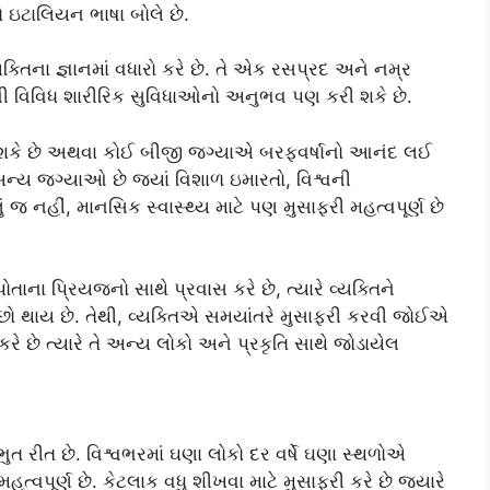
કો ઇટાલિયન ભાષા બોલે છે.
ક્તિના જ્ઞાનમાં વધારો કરે છે. તે એક રસપ્રદ અને નમ્ર
ની વિવિધ શારીરિક સુવિધાઓનો અનુભવ પણ કરી શકે છે.
કે છે અથવા કોઈ બીજી જગ્યાએ બરફવર્ષાનો આનંદ લઈ
અન્ય જગ્યાઓ છે જ્યાં વિશાળ ઇમારતો, વિશ્વની
નહીં, માનસિક સ્વાસ્થ્ય માટે પણ મુસાફરી મહત્વપૂર્ણ છે
પોતાના પ્રિયજનો સાથે પ્રવાસ કરે છે, ત્યારે વ્યક્તિને
 થાય છે. તેથી, વ્યક્તિએ સમયાંતરે મુસાફરી કરવી જોઈએ
કરે છે ત્યારે તે અન્ય લોકો અને પ્રકૃતિ સાથે જોડાયેલ
ત રીત છે. વિશ્વભરમાં ઘણા લોકો દર વર્ષે ઘણા સ્થળોએ
મહત્વપૂર્ણ છે. કેટલાક વધુ શીખવા માટે મુસાફરી કરે છે જ્યારે