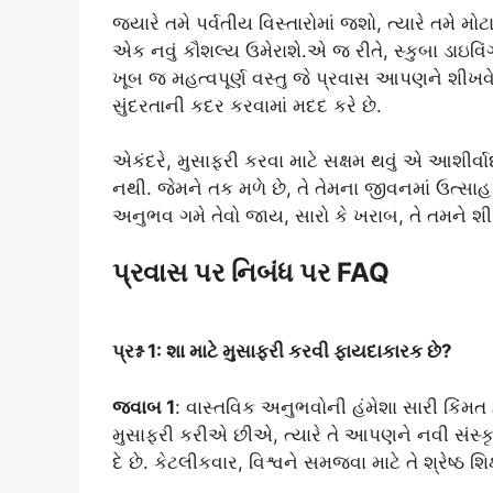
જ્યારે તમે પર્વતીય વિસ્તારોમાં જશો, ત્યારે તમે મો
એક નવું કૌશલ્ય ઉમેરાશે.એ જ રીતે, સ્કુબા ડાઇ
ખૂબ જ મહત્વપૂર્ણ વસ્તુ જે પ્રવાસ આપણને શીખવે
સુંદરતાની કદર કરવામાં મદદ કરે છે.
એકંદરે, મુસાફરી કરવા માટે સક્ષમ થવું એ આશીર્વા
નથી. જેમને તક મળે છે, તે તેમના જીવનમાં ઉત્સાહ
અનુભવ ગમે તેવો જાય, સારો કે ખરાબ, તે તમને શી
પ્રવાસ પર નિબંધ પર FAQ
પ્રશ્ન 1: શા માટે મુસાફરી કરવી ફાયદાકારક છે?
જવાબ 1
: વાસ્તવિક અનુભવોની હંમેશા સારી કિંમત
મુસાફરી કરીએ છીએ, ત્યારે તે આપણને નવી સંસ્ક
દે છે. કેટલીકવાર, વિશ્વને સમજવા માટે તે શ્રેષ્ઠ શિક