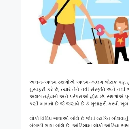
અલગ-અલગ સ્થળોએ અલગ-અલગ ખોરાક પણ હોય છે
મુસાફરી કરે છે, ત્યારે તેને નવી સંસ્કૃતિ અને
અલગ તહેવારો અને પરંપરાઓ હોય છે. સ્થળોએ પ્
ઘણી બાબતો છે જે જણાવે છે કે મુસાફરી કરવી ખૂબ 
લોકો વિવિધ ભાષાઓ બોલે છે જેમાં વ્યક્તિ બોલવાનુ
બંગાળી ભાષા બોલે છે, ઓડિશામાં લોકો ઓડિયા ભાષા બ