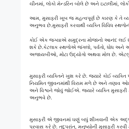
ચીનમાં, લોકો મેન્ડરિન બોલે છે અને ઇટાલીમાં, લો
આમ, મુસાફરી ખૂબ જ મહત્વપૂર્ણ છે કારણ કે તે વ્ય
અનુભવ છે.મુસાફરી કરવાથી વ્યક્તિ વિવિધ સ્થળો
કોઈ એક જગ્યાએ સમુદ્રના મોજાનો આનંદ લઈ શ
શકે છે.કેટલાક સ્થળોએ જંગલો, પર્વતો, ધોધ અને 
અજાયબીઓ, મોટા ઉદ્યોગો અથવા મોલ છે. એટલું જ 
મુસાફરી વ્યક્તિને ખુશ કરે છે. જ્યારે કોઈ વ્યક્તિ 
નિયમિત જીવનમાંથી વિરામ મળે છે અને તણાવ ઓછો
અને વિશ્વને જોવું જોઈએ. જ્યારે વ્યક્તિ મુસાફરી 
અનુભવે છે.
મુસાફરી એ જીવનમાં ઘણું બધું શીખવાની એક અદ્ભુ
પ્રવાસ કરે છે. તદુપરાંત, મનુષ્યોની મુસાફરી કરવી 