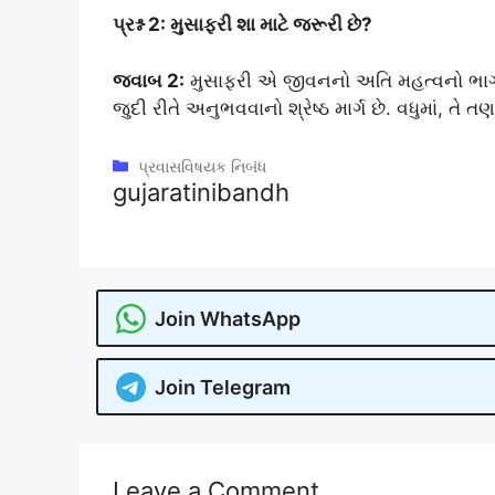
પ્રશ્ન 2: મુસાફરી શા માટે જરૂરી છે?
જવાબ 2:
મુસાફરી એ જીવનનો અતિ મહત્વનો ભાગ 
જુદી રીતે અનુભવવાનો શ્રેષ્ઠ માર્ગ છે. વધુમાં, ત
Categories
પ્રવાસવિષયક નિબંધ
gujaratinibandh
Join WhatsApp
Join Telegram
Leave a Comment