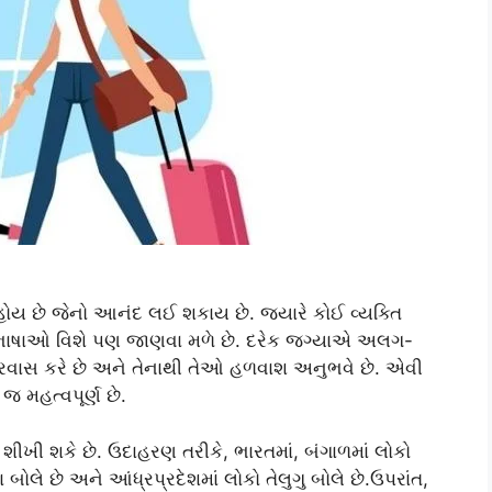
 જેનો આનંદ લઈ શકાય છે. જ્યારે કોઈ વ્યક્તિ
 નવી ભાષાઓ વિશે પણ જાણવા મળે છે. દરેક જગ્યાએ અલગ-
રવાસ કરે છે અને તેનાથી તેઓ હળવાશ અનુભવે છે. એવી
જ મહત્વપૂર્ણ છે.
ં શીખી શકે છે. ઉદાહરણ તરીકે, ભારતમાં, બંગાળમાં લોકો
ોલે છે અને આંધ્રપ્રદેશમાં લોકો તેલુગુ બોલે છે.ઉપરાંત,