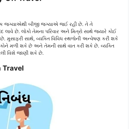
ક જગ્યાએથી બીજી જગ્યાએ જઈ રહી છે. તે તે
ંદ લાવે છે. લોકો તેમના પરિવાર અને મિત્રો સાથે જ્યારે કોઈ
છે. મુસાફરી સાથે, વ્યક્તિ વિવિધ સ્થળોની અન્વેષણ કરી શકે
ોને મળી શકે છે અને તેમની સાથે વાત કરી શકે છે. વ્યક્તિ
લી વિશે જાણી શકે છે.
 Travel