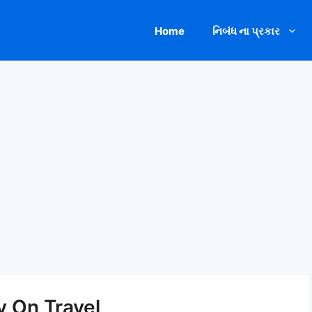
Home
નિબંધ ના પ્રકાર
y On Travel