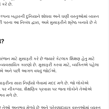
 કરે છે.
્પના બહારની દુનિયાને શોધવા અને ઘણી વસ્તુઓમાં વ્યસ્ત
ી પરના આ નિબંધ દ્વારા, અમે મુસાફરીને શ્રેષ્ઠ બનાવે છે તે
એ?
જન માટે મુસાફરી કરે છે જ્યારે કેટલાક શિક્ષણ હેતુ માટે
ટે વ્યવસાયિક કારણો છે. મુસાફરી કરવા માટે, વ્યક્તિએ પહેલા
ોઈએ અને પછી આગળ વધવું જોઈએ.
ાફરીના સારા નિર્ણયો લેવામાં મદદ મળે છે. જો લોકોએ
 પર નીકળ્યા. શૈક્ષણિક પ્રવાસ પર જતા લોકોને તેઓએ
ભવ મળે છે.
 છે તેઓ અનુભવ મેળવે છે અને પ્રેરણાદાયક વસ્તુઓમાં વ્યસ્ત