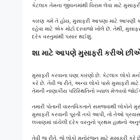
કેટલાક તેમના જીવનમાંથી વિરામ લેવા માટે મુસાફરી
કારણ ગમે તે હોય, મુસાફરી આપણા માટે આપણી કલ
રહેવા માટે એક મોટો દરવાજો ખોલે છે. તેથી, મુસાફર
દરેક વસ્તુમાંથી પસાર થઈશું.
શા માટે આપણે મુસાફરી કરીએ છી
મુસાફરી કરવાના ઘણા કારણો છે. કેટલાક લોકો મનોરં
કરે છે. તેવી જ રીતે, અન્ય લોકો પાસે મુસાફરી મા
તેમની નાણાકીય પરિસ્થિતિનો ખ્યાલ મેળવવો જ
તમારી પોતાની વાસ્તવિકતાને સમજવાથી લોકોને મુસ
મુસાફરી કરવાની પૂરતી તકો આપી, તો તેઓ પ્રવાસ
લખાણમાં વાંચેલી દરેક વસ્તુનો પ્રથમ હાથનો અનુ
તેવી જ રીતે, જે લોકો મનોરંજન માટે મુસાફરી કરે