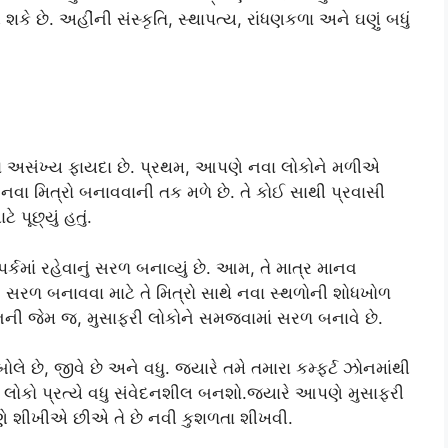
શકે છે. અહીંની સંસ્કૃતિ, સ્થાપત્ય, રાંધણકળા અને ઘણું બધું
ના અસંખ્ય ફાયદા છે. પ્રથમ, આપણે નવા લોકોને મળીએ
ે નવા મિત્રો બનાવવાની તક મળે છે. તે કોઈ સાથી પ્રવાસી
 પૂછ્યું હતું.
્કમાં રહેવાનું સરળ બનાવ્યું છે. આમ, તે માત્ર માનવ
 સરળ બનાવવા માટે તે મિત્રો સાથે નવા સ્થળોની શોધખોળ
ી જેમ જ, મુસાફરી લોકોને સમજવામાં સરળ બનાવે છે.
લે છે, જીવે છે અને વધુ. જ્યારે તમે તમારા કમ્ફર્ટ ઝોનમાંથી
 લોકો પ્રત્યે વધુ સંવેદનશીલ બનશો.જ્યારે આપણે મુસાફરી
ણે શીખીએ છીએ તે છે નવી કુશળતા શીખવી.