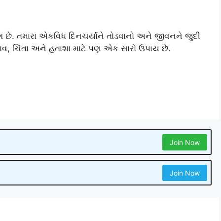
છે. તમારા એકવિધ દિનચર્યાને તોડવાનો અને જીવનને જુદી
ે તણાવ, ચિંતા અને હતાશા માટે પણ એક સારો ઉપાય છે.
Join Now
Join Now