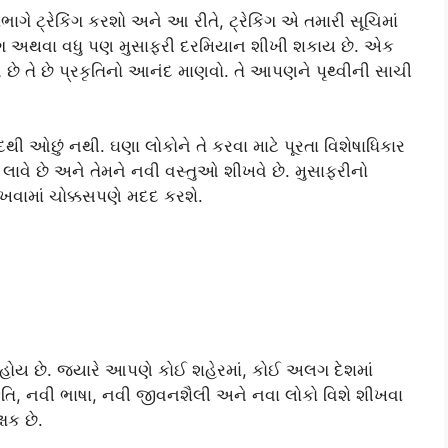
ટાભાગે ટ્રેકિંગ કરશો અને આ રીતે, ટ્રેકિંગ એ તમારી સૂચિમાં
વિંગ અથવા વધુ પણ મુસાફરી દરમિયાન શીખી શકાય છે. એક
 છે તે છે પ્રકૃતિનો આનંદ માણવો. તે આપણને પૃથ્વીની સાચી
દથી ઓછું નથી. ઘણા લોકોને તે કરવા માટે પૂરતા વિશેષાધિકાર
 લાવે છે અને તેમને નવી વસ્તુઓ શીખવે છે. મુસાફરીનો
ખવામાં ચોક્કસપણે મદદ કરશે.
 હોય છે. જ્યારે આપણે કોઈ શહેરમાં, કોઈ અલગ દેશમાં
ૃતિ, નવી ભાષા, નવી જીવનશૈલી અને નવા લોકો વિશે શીખવા
્ષક છે.