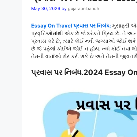
May 30, 2026
by
gujaratinibandh
Essay On Travel પ્રવાસ પર નિબંધ:
મુસાફરી એ
પ્રવૃત્તિઓમાંથી એક છે જે દરેકને પ્રિય છે. તે આન
પ્રવાસ કરે છે, ત્યારે કોઈ નવી જગ્યાઓ જોઈ શકે 
છે જે પહેલાં કોઈએ જોઈ ન હોય. ત્યાં કોઈ નવા લોક
તેમની વાર્તાઓ શેર કરી શકે છે અને તેમની જીવનશૈ
પ્રવાસ પર નિબંધ.2024 Essay On