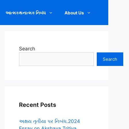
આત્મકથનાત્મક નિબંધ
About Us
Search
Search
Recent Posts
અક્ષય તૃતીયા પર નિબંધ.2024
Essay on Akshaya Tritiya