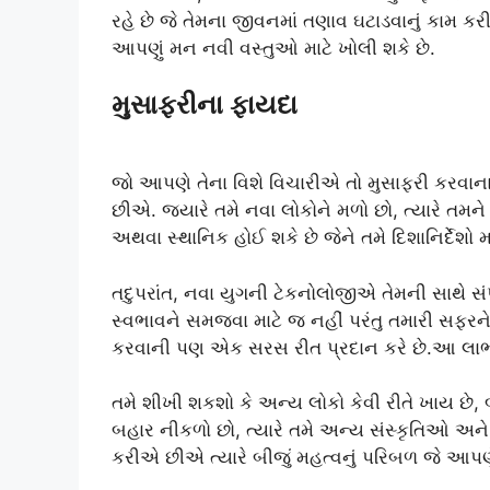
રહે છે જે તેમના જીવનમાં તણાવ ઘટાડવાનું કામ કરી 
આપણું મન નવી વસ્તુઓ માટે ખોલી શકે છે.
મુસાફરીના ફાયદા
જો આપણે તેના વિશે વિચારીએ તો મુસાફરી કરવા
છીએ. જ્યારે તમે નવા લોકોને મળો છો, ત્યારે તમન
અથવા સ્થાનિક હોઈ શકે છે જેને તમે દિશાનિર્દેશો માટે
તદુપરાંત, નવા યુગની ટેકનોલોજીએ તેમની સાથે સંપર
સ્વભાવને સમજવા માટે જ નહીં પરંતુ તમારી સફરને
કરવાની પણ એક સરસ રીત પ્રદાન કરે છે.આ લાભન
તમે શીખી શકશો કે અન્ય લોકો કેવી રીતે ખાય છે, બો
બહાર નીકળો છો, ત્યારે તમે અન્ય સંસ્કૃતિઓ અને
કરીએ છીએ ત્યારે બીજું મહત્વનું પરિબળ જે આપ