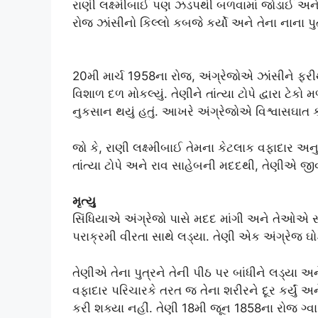
રાણી લક્ષ્મીબાઈ પણ ઝડપથી બળવામાં જોડાઈ અને 
રોજ ઝાંસીનો કિલ્લો કબજે કર્યો અને તેના નાના પુત
20મી માર્ચ 1958ના રોજ, અંગ્રેજોએ ઝાંસીને ફ
વિશાળ દળ મોકલ્યું. તેણીને તાંત્યા ટોપે દ્વારા ટેકો મ
નુકસાન થયું હતું. આખરે અંગ્રેજોએ વિશ્વાસઘાત કર
જો કે, રાણી લક્ષ્મીબાઈ તેમના કેટલાક વફાદાર અન
તાંત્યા ટોપે અને રાવ સાહેબની મદદથી, તેણીએ જીવ
મૃત્યુ
સિંધિયાએ અંગ્રેજો પાસે મદદ માંગી અને તેઓએ સ્
પરાક્રમી વીરતા સાથે લડ્યા. તેણી એક અંગ્રેજ ઘો
તેણીએ તેના પુત્રને તેની પીઠ પર બાંધીને લડ્યા અને 
વફાદાર પરિચારકે તરત જ તેના શરીરને દૂર કર્યું અન
કરી શક્યા નહીં. તેણી 18મી જૂન 1858ના રોજ ગ્