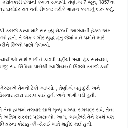
ક્રાંતિકારી દળોની કમાન સંભાળી. તેણીએ 7 જૂન, 1857ના
્ર દામોદર રાવ વતી રીજન્ટ તરીકે શાસન કરવાનું શરૂ કર્યું.
રીથી કબજે કરવા માટે સર હ્યુ રોઝની આગેવાની હેઠળ એક
ળ્યો હતો. તે એક ગંભીર યુદ્ધ હતું જેમાં બંને પક્ષોને ભારે
ીને કિલ્લો પાછો મેળવ્યો.
ુયાયીઓ સાથે ભાગીને કાલ્પી પહોંચી ગયા. ટૂંક સમયમાં,
ાજી રાવ સિંધિયા પાસેથી ગ્વાલિયરનો કિલ્લો કબજે કર્યો.
વેચ્છાએ તેમનો ટેકો આપ્યો. , તેણીએ બહાદુરી અને
ડેસવાર દ્વારા ઘાયલ થઈ હતી અને ભાંગી પડી હતી.
તેના હાથમાં તલવાર સાથે મૃત્યુ પામ્યા. રામચંદ્ર રાવે, તેના
ે અંતિમ સંસ્કાર પ્રગટાવ્યો. આમ, અંગ્રેજો તેને સ્પર્શ પણ
વાલિયરના કોટાહ-કી-સેરાઈ ખાતે શહીદ થઈ હતી.