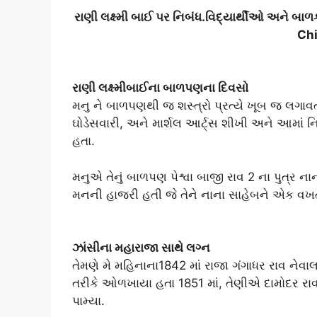
રાણી લક્ષ્મી બાઈ પર નિબંધ.વિદ્યાર્થીઓ અને 
Ch
રાણી લક્ષ્મીબાઈના બાળપણના દિવસો
મનુ ને બાળપણથી જ શસ્ત્રો પ્રત્યે ખૂબ જ લગાવ
ઘોડેસવારી, અને માર્શલ આર્ટ્સ શીખી અને આમાં ન
હતા.
મનુએ તેનું બાળપણ પેશ્વા બાજી રાવ 2 ના પુત્ર નાન
મનની હાજરી હતી જે તેને નાના સાહેબને એક વખત
ઝાંસીના મહારાજા સાથે લગ્ન
તેમણે મે મહિનાના1842 માં રાજા ગંગાધર રાવ નેવા
તરીકે ઓળખાયા હતા 1851 માં, તેણીએ દામોદર રાવન
પામ્યા.