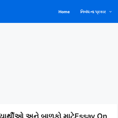
Home
નિબંધ ના પ્રકાર
િદ્યાર્થીઓ અને બાળકો માટેEssay On