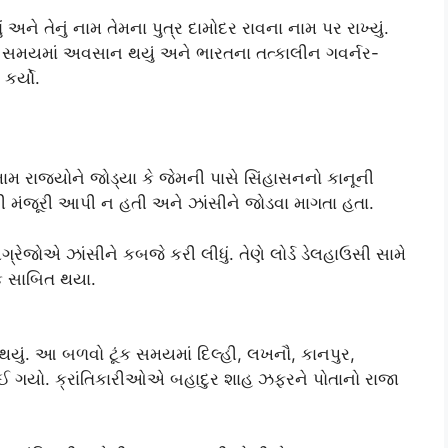
ને તેનું નામ તેમના પુત્ર દામોદર રાવના નામ પર રાખ્યું.
ટૂંક સમયમાં અવસાન થયું અને ભારતના તત્કાલીન ગવર્નર-
ર્યો.
ામ રાજ્યોને જોડ્યા કે જેમની પાસે સિંહાસનનો કાનૂની
ી મંજૂરી આપી ન હતી અને ઝાંસીને જોડવા માગતા હતા.
રેજોએ ઝાંસીને કબજે કરી લીધું. તેણે લોર્ડ ડેલહાઉસી સામે
ક સાબિત થયા.
્ધ થયું. આ બળવો ટૂંક સમયમાં દિલ્હી, લખનૌ, કાનપુર,
ાઈ ગયો. ક્રાંતિકારીઓએ બહાદુર શાહ ઝફરને પોતાનો રાજા