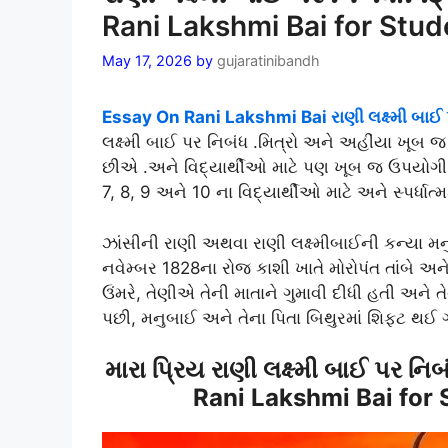
Rani Lakshmi Bai for Stu
May 17, 2026
by
gujaratinibandh
Essay On Rani Lakshmi Bai રાણી લક્ષ્મી બાઈ 
લક્ષ્મી બાઈ પર નિબંધ .મિત્રો અને અહીંયા ખૂબ 
છીએ .અને વિદ્યાર્થીઓ માટે પણ ખૂબ જ ઉપયોગી છે
7, 8, 9 અને 10 ના વિદ્યાર્થીઓ માટે અને સ્પર્ધાત્
ઝાંસીની રાણી અથવા રાણી લક્ષ્મીબાઈની કન્યા 
નવેમ્બર 1828ના રોજ કાશી ખાતે મોરોપંત તાંબે અન
ઉંમરે, તેણીએ તેની માતાને ગુમાવી દીધી હતી અને તેથ
પછી, મનુબાઈ અને તેના પિતા બિથુરમાં શિફ્ટ થઈ ગ
મારા પ્રિય રાણી લક્ષ્મી બાઈ પર ન
Rani Lakshmi Bai for