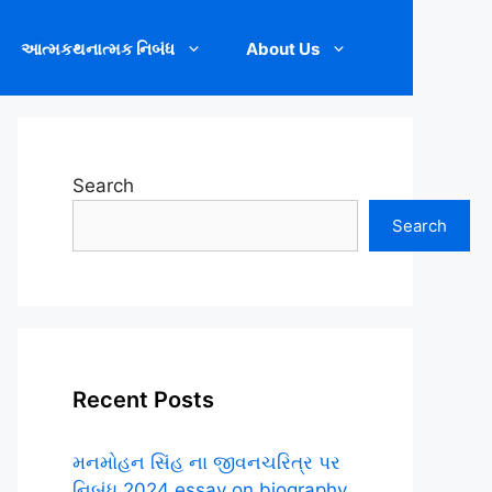
આત્મકથનાત્મક નિબંધ
About Us
Search
Search
Recent Posts
મનમોહન સિંહ ના જીવનચરિત્ર પર
નિબંધ.2024 essay on biography