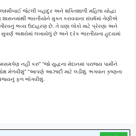
લક્ષ્મીબાઈ જેટલી બહાદુર અને શક્તિશાળી મહિલા યોદ્ધા
 શાસનમાંથી ભારતીયોને મુક્ત કરાવવાના સંઘર્ષમાં તેણીએ
ર ગૌરવનું ભવ્ય ઉદાહરણ છે. તે ઘણા લોકો માટે પ્રેરણા અને
સુવર્ણ અક્ષરોમાં લખાયેલું છે અને દરેક ભારતીયના હૃદયમાં
ત્મસમર્પણ નહીં કરું” “જો યુદ્ધના મેદાનમાં પરાજય પામીને
 મોક્ષ મેળવીશું” “આપણે આઝાદી માટે લડીશું. ભગવાન કૃષ્ણના
િજયનું ફળ ભોગવીશું.