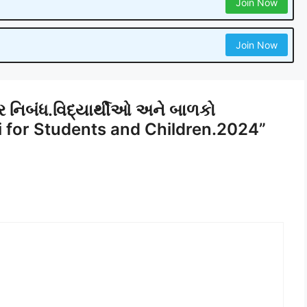
Join Now
Join Now
પર નિબંધ.વિદ્યાર્થીઓ અને બાળકો
i for Students and Children.2024”