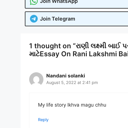
Join WhatsApp
Join Telegram
1 thought on “રાણી લક્ષ્મી બાઈ 
માટેEssay On Rani Lakshmi Ba
Nandani solanki
August 5, 2022 at 2:41 pm
My life story lkhva magu chhu
Reply