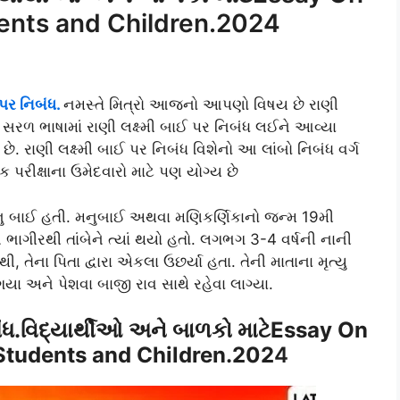
dents and Children.2024
પર નિબંધ.
નમસ્તે મિત્રો આજનો આપણો વિષય છે રાણી
જ સરળ ભાષામાં રાણી લક્ષ્મી બાઈ પર નિબંધ લઈને આવ્યા
. રાણી લક્ષ્મી બાઈ પર નિબંધ વિશેનો આ લાંબો નિબંધ વર્ગ
મક પરીક્ષાના ઉમેદવારો માટે પણ યોગ્ય છે
મનુ બાઈ હતી. મનુબાઈ અથવા મણિકર્ણિકાનો જન્મ 19મી
ે ભાગીરથી તાંબેને ત્યાં થયો હતો. લગભગ 3-4 વર્ષની નાની
ી, તેના પિતા દ્વારા એકલા ઉછર્યા હતા. તેની માતાના મૃત્યુ
યા અને પેશવા બાજી રાવ સાથે રહેવા લાગ્યા.
િબંધ.વિદ્યાર્થીઓ અને બાળકો માટેEssay On
 Students and Children.202
4