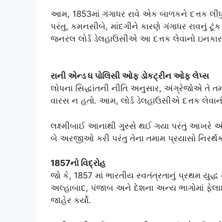
આમ, 1853માં ગંગાધર રાવે એક બાળકને દત્તક લીધું અ
પરંતુ, કમનસીબે, માંદગીને કારણે ગંગાધર રાવનું 
જનરલ લોર્ડ ડેલહાઉસીએ આ દત્તક લેવાનો ઇનકાર ક
રાની એન્ડ ધ પોલિસી ઓફ ડોકટ્રીન ઓફ લેપ્સ
લોપના સિદ્ધાંતની નીતિ અનુસાર, અંગ્રેજોએ તે તમ
વારસ ન હતો. આમ, લોર્ડ ડેલહાઉસીએ દત્તક લેવાન
લક્ષ્મીબાઈ આનાથી ગુસ્સે થઈ ગયા પરંતુ આખરે અંગ્
બે અરજીઓ કરી પરંતુ તેના તમામ પ્રયાસો નિરર્થ
1857નો વિદ્રોહ
જો કે, 1857 માં ભારતીય સ્વતંત્રતાનું પ્રથમ યુદ
અલ્હાબાદ, પંજાબ અને દેશના અન્ય ભાગોમાં ફેલ
જાહેર કર્યો.