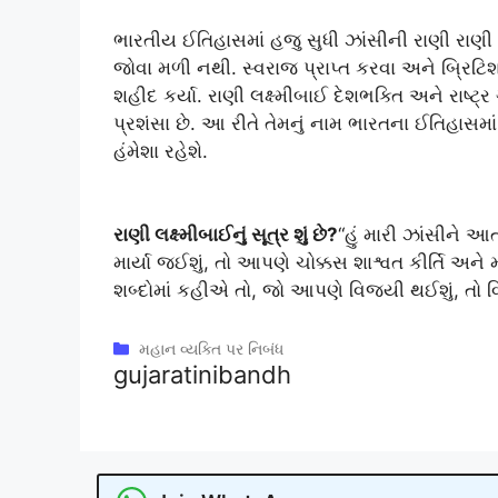
ભારતીય ઈતિહાસમાં હજુ સુધી ઝાંસીની રાણી રાણી 
જોવા મળી નથી. સ્વરાજ પ્રાપ્ત કરવા અને બ્રિટિશ
શહીદ કર્યા. રાણી લક્ષ્મીબાઈ દેશભક્તિ અને રાષ્ટ્
પ્રશંસા છે. આ રીતે તેમનું નામ ભારતના ઈતિહાસમાં 
હંમેશા રહેશે.
રાણી લક્ષ્મીબાઈનું સૂત્ર શું છે?
“હું મારી ઝાંસીને આ
માર્યા જઈશું, તો આપણે ચોક્કસ શાશ્વત કીર્તિ અને
શબ્દોમાં કહીએ તો, જો આપણે વિજયી થઈશું, તો વ
Categories
મહાન વ્યક્તિ પર નિબંધ
gujaratinibandh