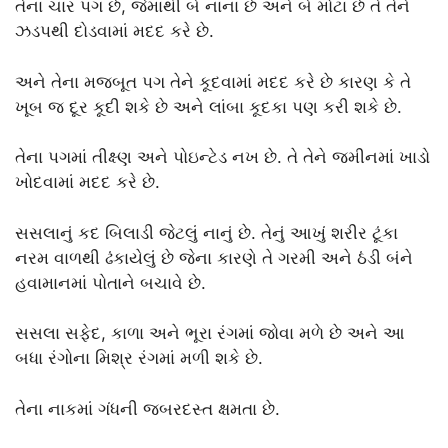
તેના ચાર પગ છે, જેમાંથી બે નાના છે અને બે મોટા છે તે તેને
ઝડપથી દોડવામાં મદદ કરે છે.
અને તેના મજબૂત પગ તેને કૂદવામાં મદદ કરે છે કારણ કે તે
ખૂબ જ દૂર કૂદી શકે છે અને લાંબા કૂદકા પણ કરી શકે છે.
તેના પગમાં તીક્ષ્ણ અને પોઇન્ટેડ નખ છે. તે તેને જમીનમાં ખાડો
ખોદવામાં મદદ કરે છે.
સસલાનું કદ બિલાડી જેટલું નાનું છે. તેનું આખું શરીર ટૂંકા
નરમ વાળથી ઢંકાયેલું છે જેના કારણે તે ગરમી અને ઠંડી બંને
હવામાનમાં પોતાને બચાવે છે.
સસલા સફેદ, કાળા અને ભૂરા રંગમાં જોવા મળે છે અને આ
બધા રંગોના મિશ્ર રંગમાં મળી શકે છે.
તેના નાકમાં ગંધની જબરદસ્ત ક્ષમતા છે.