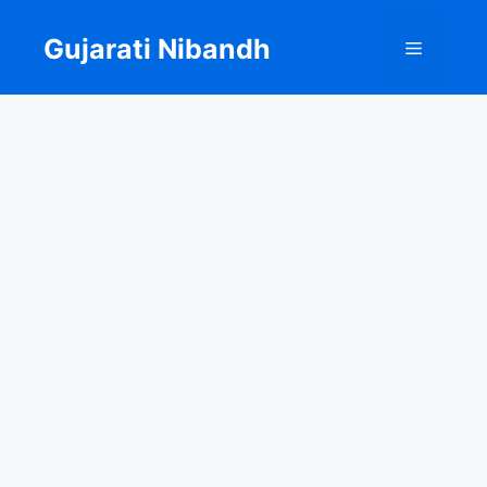
Skip
to
Gujarati Nibandh
Menu
content