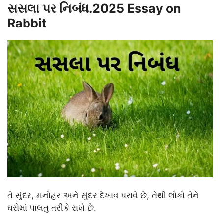
સસલા પર નિબંધ.2025 Essay on
Rabbit
તે સુંદર, મનોહર અને સુંદર દેખાવ ધરાવે છે, તેથી લોકો તેને
ઘરોમાં પાલતુ તરીકે રાખે છે.