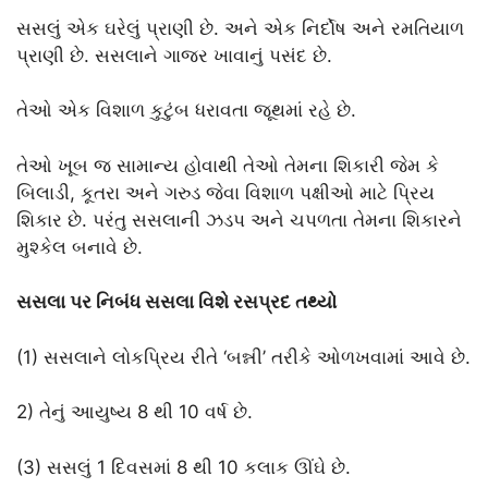
સસલું એક ઘરેલું પ્રાણી છે. અને એક નિર્દોષ અને રમતિયાળ
પ્રાણી છે. સસલાને ગાજર ખાવાનું પસંદ છે.
તેઓ એક વિશાળ કુટુંબ ધરાવતા જૂથમાં રહે છે.
તેઓ ખૂબ જ સામાન્ય હોવાથી તેઓ તેમના શિકારી જેમ કે
બિલાડી, કૂતરા અને ગરુડ જેવા વિશાળ પક્ષીઓ માટે પ્રિય
શિકાર છે. પરંતુ સસલાની ઝડપ અને ચપળતા તેમના શિકારને
મુશ્કેલ બનાવે છે.
સસલા પર નિબંધ સસલા વિશે રસપ્રદ તથ્યો
(1) સસલાને લોકપ્રિય રીતે ‘બન્ની’ તરીકે ઓળખવામાં આવે છે.
2) તેનું આયુષ્ય 8 થી 10 વર્ષ છે.
(3) સસલું 1 દિવસમાં 8 થી 10 કલાક ઊંઘે છે.