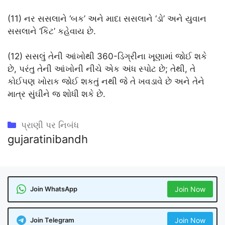
(11) નર સસલાને ‘બક’ અને માદા સસલાને ‘ડો’ અને યુવાન
સસલાને ‘કિટ’ કહેવાય છે.
(12) સસલું તેની આંખોથી 360-ડિગ્રીના ખૂણામાં જોઈ શકે
છે, પરંતુ તેની આંખોની નીચે એક અંધ સ્પોટ છે; તેથી, તે
કોઈપણ ખોરાક જોઈ શકતું નથી જે તે ખવડાવે છે અને તેને
માત્ર સુંઘીને જ શોધી શકે છે.
Categories
પ્રાણી પર નિબંધ
gujaratinibandh
Join WhatsApp
Join Now
Join Telegram
Join Now