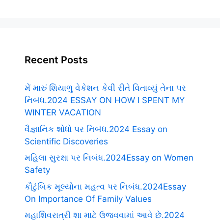
Recent Posts
મેં મારું શિયાળુ વેકેશન કેવી રીતે વિતાવ્યું તેના પર
નિબંધ.2024 ESSAY ON HOW I SPENT MY
WINTER VACATION
વૈજ્ઞાનિક શોધો પર નિબંધ.2024 Essay on
Scientific Discoveries
મહિલા સુરક્ષા પર નિબંધ.2024Essay on Women
Safety
કૌટુંબિક મૂલ્યોના મહત્વ પર નિબંધ.2024Essay
On Importance Of Family Values
મહાશિવરાત્રી શા માટે ઉજવવામાં આવે છે.2024