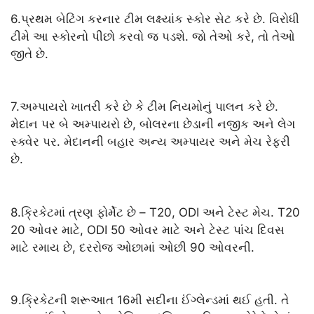
6.પ્રથમ બેટિંગ કરનાર ટીમ લક્ષ્યાંક સ્કોર સેટ કરે છે. વિરોધી
ટીમે આ સ્કોરનો પીછો કરવો જ પડશે. જો તેઓ કરે, તો તેઓ
જીતે છે.
7.અમ્પાયરો ખાતરી કરે છે કે ટીમ નિયમોનું પાલન કરે છે.
મેદાન પર બે અમ્પાયરો છે, બોલરના છેડાની નજીક અને લેગ
સ્ક્વેર પર. મેદાનની બહાર અન્ય અમ્પાયર અને મેચ રેફરી
છે.
8.ક્રિકેટમાં ત્રણ ફોર્મેટ છે – T20, ODI અને ટેસ્ટ મેચ. T20
20 ઓવર માટે, ODI 50 ઓવર માટે અને ટેસ્ટ પાંચ દિવસ
માટે રમાય છે, દરરોજ ઓછામાં ઓછી 90 ઓવરની.
9.ક્રિકેટની શરૂઆત 16મી સદીના ઈંગ્લેન્ડમાં થઈ હતી. તે