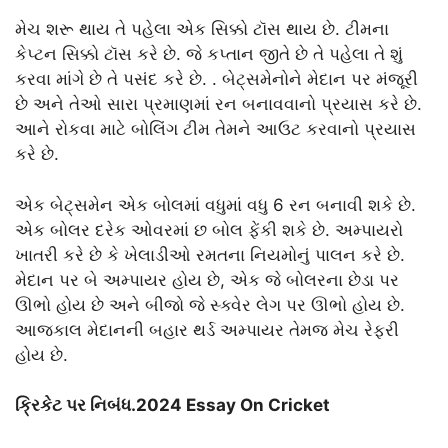
મેચ શરૂ થાય તે પહેલા એક સિક્કો ટૉસ થાય છે. ટીમના
કેપ્ટન સિક્કો ટૉસ કરે છે. જે કપ્તાન જીતે છે તે પહેલા તે શું
કરવા માંગે છે તે પસંદ કરે છે. . બેટ્સમેનોને મેદાન પર મંજૂરી
છે અને તેઓ સારા પ્રમાણમાં રન બનાવવાનો પ્રયાસ કરે છે.
આને રોકવા માટે બોલિંગ ટીમ તેમને આઉટ કરવાનો પ્રયાસ
કરે છે.
એક બેટ્સમેન એક બોલમાં વધુમાં વધુ 6 રન બનાવી શકે છે.
એક બોલર દરેક ઓવરમાં છ બોલ ફેંકી શકે છે. અમ્પાયરો
ખાતરી કરે છે કે ખેલાડીઓ રમતના નિયમોનું પાલન કરે છે.
મેદાન પર બે અમ્પાયર હોય છે, એક જે બોલરના છેડા પર
ઊભો હોય છે અને બીજો જે સ્ક્વેર લેગ પર ઊભો હોય છે.
આજકાલ મેદાનની બહાર થર્ડ અમ્પાયર તેમજ મેચ રેફરી
હોય છે.
ક્રિકેટ પર નિબંધ.2024 Essay On Cricket