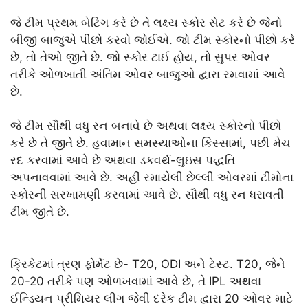
જે ટીમ પ્રથમ બેટિંગ કરે છે તે લક્ષ્ય સ્કોર સેટ કરે છે જેનો
બીજી બાજુએ પીછો કરવો જોઈએ. જો ટીમ સ્કોરનો પીછો કરે
છે, તો તેઓ જીતે છે. જો સ્કોર ટાઈ હોય, તો સુપર ઓવર
તરીકે ઓળખાતી અંતિમ ઓવર બાજુઓ દ્વારા રમવામાં આવે
છે.
જે ટીમ સૌથી વધુ રન બનાવે છે અથવા લક્ષ્ય સ્કોરનો પીછો
કરે છે તે જીતે છે. હવામાન સમસ્યાઓના કિસ્સામાં, પછી મેચ
રદ કરવામાં આવે છે અથવા ડકવર્થ-લુઇસ પદ્ધતિ
અપનાવવામાં આવે છે. અહીં રમાયેલી છેલ્લી ઓવરમાં ટીમોના
સ્કોરની સરખામણી કરવામાં આવે છે. સૌથી વધુ રન ધરાવતી
ટીમ જીતે છે.
ક્રિકેટમાં ત્રણ ફોર્મેટ છે- T20, ODI અને ટેસ્ટ. T20, જેને
20-20 તરીકે પણ ઓળખવામાં આવે છે, તે IPL અથવા
ઈન્ડિયન પ્રીમિયર લીગ જેવી દરેક ટીમ દ્વારા 20 ઓવર માટે