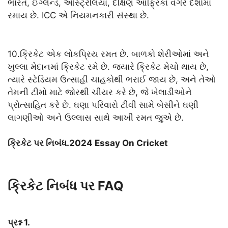
ભારત, ઈંગ્લેન્ડ, ઓસ્ટ્રેલિયા, દક્ષિણ આફ્રિકા વગેરે દેશોમાં
રમાય છે. ICC એ નિયમનકારી સંસ્થા છે.
10.ક્રિકેટ એક લોકપ્રિય રમત છે. બાળકો શેરીઓમાં અને
ખુલ્લા મેદાનમાં ક્રિકેટ રમે છે. જ્યારે ક્રિકેટ મેચો થાય છે,
ત્યારે સ્ટેડિયમ ઉત્સાહી ચાહકોથી ભરાઈ જાય છે, અને તેઓ
તેમની ટીમો માટે જોરથી ચીયર કરે છે, જે ખેલાડીઓને
પ્રોત્સાહિત કરે છે. ઘણા પરિવારો ટીવી સામે બેસીને ઘણી
લાગણીઓ અને ઉલ્લાસ સાથે આખી રમત જુએ છે.
ક્રિકેટ પર નિબંધ.2024 Essay On Cricket
ક્રિકેટ નિબંધ પર FAQ
પ્રશ્ન 1.