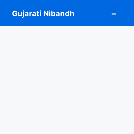
Skip
to
Gujarati Nibandh
Menu
content