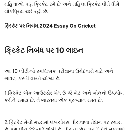
મહિલાઓ પણ ક્રિકેટ રમે છે અને મહિલા ક્રિકેટ ધીમે ધીમે
લોકપ્રિય થઈ રહી છે.
ક્રિકેટ પર નિબંધ.2024 Essay On Cricket
ક્રિકેટ નિબંધ પર 10 લાઇન
આ 10 લીટીઓ સ્પર્ધાત્મક પરીક્ષાના ઉમેદવારો માટે અને
ભાષણ કરતી વખતે યોગ્ય છે.
1.ક્રિકેટ એક આઉટડોર ગેમ છે જે બેટ અને બોલનો ઉપયોગ
કરીને રમાય છે. તે ભારતમાં એક પ્રખ્યાત રમત છે.
2.ક્રિકેટ મેચો મધ્યમાં લંબચોરસ પીચવાળા મેદાન પર રમાય
છે. આ પીચ 22 યાર્ડ લાંબી છે. પીચના છેડા પર વિકેટો મૂકવામાં