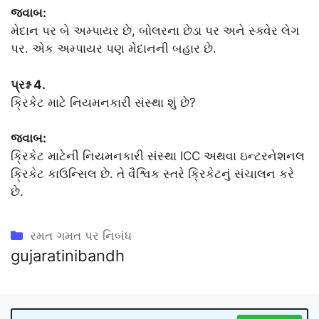
જવાબ:
મેદાન પર બે અમ્પાયર છે, બોલરના છેડા પર અને સ્ક્વેર લેગ
પર. એક અમ્પાયર પણ મેદાનની બહાર છે.
પ્રશ્ન 4.
ક્રિકેટ માટે નિયમનકારી સંસ્થા શું છે?
જવાબ:
ક્રિકેટ માટેની નિયમનકારી સંસ્થા ICC અથવા ઇન્ટરનેશનલ
ક્રિકેટ કાઉન્સિલ છે. તે વૈશ્વિક સ્તરે ક્રિકેટનું સંચાલન કરે
છે.
Categories
રમત ગમત પર નિબંધ
gujaratinibandh