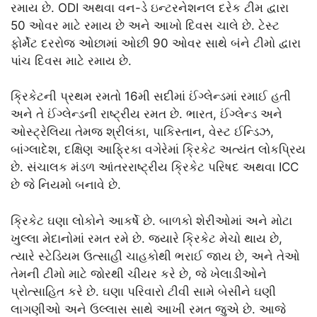
રમાય છે. ODI અથવા વન-ડે ઇન્ટરનેશનલ દરેક ટીમ દ્વારા
50 ઓવર માટે રમાય છે અને આખો દિવસ ચાલે છે. ટેસ્ટ
ફોર્મેટ દરરોજ ઓછામાં ઓછી 90 ઓવર સાથે બંને ટીમો દ્વારા
પાંચ દિવસ માટે રમાય છે.
ક્રિકેટની પ્રથમ રમતો 16મી સદીમાં ઈંગ્લેન્ડમાં રમાઈ હતી
અને તે ઈંગ્લેન્ડની રાષ્ટ્રીય રમત છે. ભારત, ઈંગ્લેન્ડ અને
ઓસ્ટ્રેલિયા તેમજ શ્રીલંકા, પાકિસ્તાન, વેસ્ટ ઈન્ડિઝ,
બાંગ્લાદેશ, દક્ષિણ આફ્રિકા વગેરેમાં ક્રિકેટ અત્યંત લોકપ્રિય
છે. સંચાલક મંડળ આંતરરાષ્ટ્રીય ક્રિકેટ પરિષદ અથવા ICC
છે જે નિયમો બનાવે છે.
ક્રિકેટ ઘણા લોકોને આકર્ષે છે. બાળકો શેરીઓમાં અને મોટા
ખુલ્લા મેદાનોમાં રમત રમે છે. જ્યારે ક્રિકેટ મેચો થાય છે,
ત્યારે સ્ટેડિયમ ઉત્સાહી ચાહકોથી ભરાઈ જાય છે, અને તેઓ
તેમની ટીમો માટે જોરથી ચીયર કરે છે, જે ખેલાડીઓને
પ્રોત્સાહિત કરે છે. ઘણા પરિવારો ટીવી સામે બેસીને ઘણી
લાગણીઓ અને ઉલ્લાસ સાથે આખી રમત જુએ છે. આજે