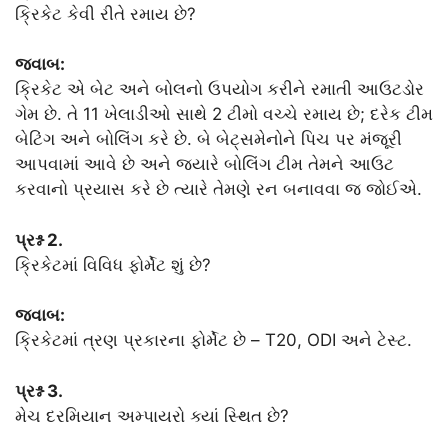
ક્રિકેટ કેવી રીતે રમાય છે?
જવાબ:
ક્રિકેટ એ બેટ અને બોલનો ઉપયોગ કરીને રમાતી આઉટડોર
ગેમ છે. તે 11 ખેલાડીઓ સાથે 2 ટીમો વચ્ચે રમાય છે; દરેક ટીમ
બેટિંગ અને બોલિંગ કરે છે. બે બેટ્સમેનોને પિચ પર મંજૂરી
આપવામાં આવે છે અને જ્યારે બોલિંગ ટીમ તેમને આઉટ
કરવાનો પ્રયાસ કરે છે ત્યારે તેમણે રન બનાવવા જ જોઈએ.
પ્રશ્ન 2.
ક્રિકેટમાં વિવિધ ફોર્મેટ શું છે?
જવાબ:
ક્રિકેટમાં ત્રણ પ્રકારના ફોર્મેટ છે – T20, ODI અને ટેસ્ટ.
પ્રશ્ન 3.
મેચ દરમિયાન અમ્પાયરો ક્યાં સ્થિત છે?