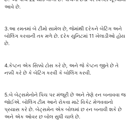
આવે છે.
3.આ રમતમાં બે ટીમો સામેલ છે, જેમાંથી દરેકને બેટિંગ અને
બોલિંગ કરવાની તક મળે છે. દરેક યુનિટમાં 11 ખેલાડીઓ હોય
છે.
4.કેપ્ટન એક સિક્કો ટોસ કરે છે, અને જે કેપ્ટન જીતે છે તે
નક્કી કરે છે કે બેટિંગ કરવી કે બોલિંગ કરવી.
5.બે બેટ્સમેનોને પિચ પર મંજૂરી છે અને તેણે રન બનાવવા જ
જોઈએ. બોલિંગ ટીમ આને રોકવા માટે વિકેટ મેળવવાનો
પ્રયાસ કરે છે. બેટ્સમેન એક બોલમાં છ રન બનાવી શકે છે
અને એક ઓવર છ બોલ સુધી ચાલે છે.