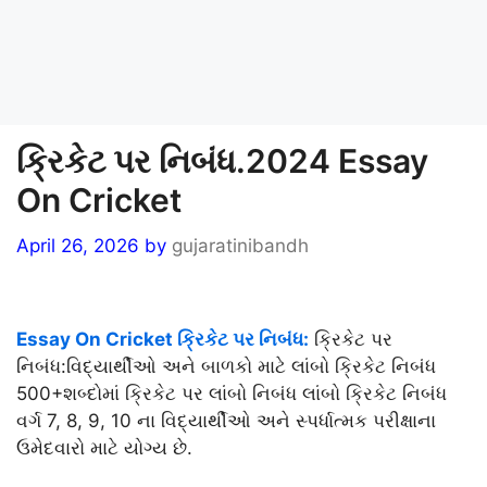
ક્રિકેટ પર નિબંધ.2024 Essay
On Cricket
April 26, 2026
by
gujaratinibandh
Essay On Cricket ક્રિકેટ પર નિબંધ:
ક્રિકેટ પર
નિબંધ:વિદ્યાર્થીઓ અને બાળકો માટે લાંબો ક્રિકેટ નિબંધ
500+શબ્દોમાં ક્રિકેટ પર લાંબો નિબંધ લાંબો ક્રિકેટ નિબંધ
વર્ગ 7, 8, 9, 10 ના વિદ્યાર્થીઓ અને સ્પર્ધાત્મક પરીક્ષાના
ઉમેદવારો માટે યોગ્ય છે.