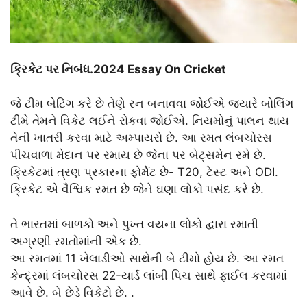
ક્રિકેટ પર નિબંધ.2024 Essay On Cricket
જે ટીમ બેટિંગ કરે છે તેણે રન બનાવવા જોઈએ જ્યારે બોલિંગ
ટીમે તેમને વિકેટ લઈને રોકવા જોઈએ. નિયમોનું પાલન થાય
તેની ખાતરી કરવા માટે અમ્પાયરો છે. આ રમત લંબચોરસ
પીચવાળા મેદાન પર રમાય છે જેના પર બેટ્સમેન રમે છે.
ક્રિકેટમાં ત્રણ પ્રકારના ફોર્મેટ છે- T20, ટેસ્ટ અને ODI.
ક્રિકેટ એ વૈશ્વિક રમત છે જેને ઘણા લોકો પસંદ કરે છે.
તે ભારતમાં બાળકો અને પુખ્ત વયના લોકો દ્વારા રમાતી
અગ્રણી રમતોમાંની એક છે.
આ રમતમાં 11 ખેલાડીઓ સાથેની બે ટીમો હોય છે. આ રમત
કેન્દ્રમાં લંબચોરસ 22-યાર્ડ લાંબી પિચ સાથે ફાઈલ કરવામાં
આવે છે. બે છેડે વિકેટો છે. .