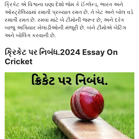
ક્રિકેટ એ વિશ્વના ઘણા દેશો જેમ કે ઈંગ્લેન્ડ, ભારત અને
ઓસ્ટ્રેલિયામાં રમાતી પ્રખ્યાત રમત છે. તે બેટ અને બોલ વડે
રમાતી રમત છે. રમવા માટે બે ટીમોની જરૂર છે, અને દરેક
બાજુ અગિયાર ખેલાડીઓની મંજૂરી છે. બંને ટીમોએ બેટિંગ
અને બોલિંગ કરવાની છે.
ક્રિકેટ પર નિબંધ.2024 Essay On
Cricket