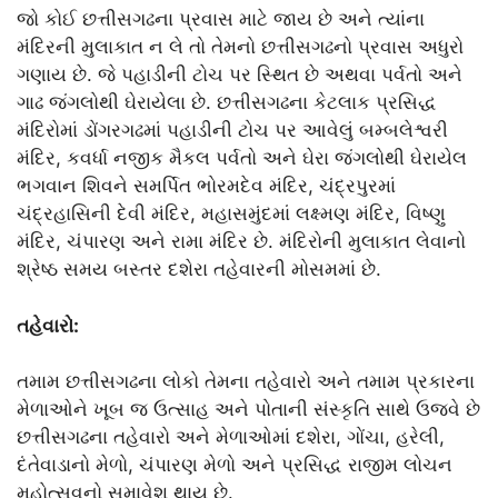
જો કોઈ છત્તીસગઢના પ્રવાસ માટે જાય છે અને ત્યાંના
મંદિરની મુલાકાત ન લે તો તેમનો છત્તીસગઢનો પ્રવાસ અધુરો
ગણાય છે. જે પહાડીની ટોચ પર સ્થિત છે અથવા પર્વતો અને
ગાઢ જંગલોથી ઘેરાયેલા છે. છત્તીસગઢના કેટલાક પ્રસિદ્ધ
મંદિરોમાં ડોંગરગઢમાં પહાડીની ટોચ પર આવેલું બમ્બલેશ્વરી
મંદિર, કવર્ધા નજીક મૈકલ પર્વતો અને ઘેરા જંગલોથી ઘેરાયેલ
ભગવાન શિવને સમર્પિત ભોરમદેવ મંદિર, ચંદ્રપુરમાં
ચંદ્રહાસિની દેવી મંદિર, મહાસમુંદમાં લક્ષ્મણ મંદિર, વિષ્ણુ
મંદિર, ચંપારણ અને રામા મંદિર છે. મંદિરોની મુલાકાત લેવાનો
શ્રેષ્ઠ સમય બસ્તર દશેરા તહેવારની મોસમમાં છે.
તહેવારો:
તમામ છત્તીસગઢના લોકો તેમના તહેવારો અને તમામ પ્રકારના
મેળાઓને ખૂબ જ ઉત્સાહ અને પોતાની સંસ્કૃતિ સાથે ઉજવે છે
છત્તીસગઢના તહેવારો અને મેળાઓમાં દશેરા, ગોંચા, હરેલી,
દંતેવાડાનો મેળો, ચંપારણ મેળો અને પ્રસિદ્ધ રાજીમ લોચન
મહોત્સવનો સમાવેશ થાય છે.