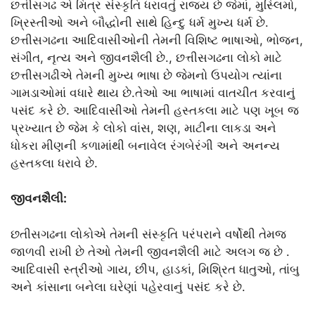
છત્તીસગઢ એ મિત્ર સંસ્કૃતિ ધરાવતું રાજ્ય છે જેમાં, મુસ્લિમો,
ખ્રિસ્તીઓ અને બૌદ્ધોની સાથે હિન્દુ ધર્મ મુખ્ય ધર્મ છે.
છત્તીસગઢના આદિવાસીઓની તેમની વિશિષ્ટ ભાષાઓ, ભોજન,
સંગીત, નૃત્ય અને જીવનશૈલી છે., છત્તીસગઢના લોકો માટે
છત્તીસગઢીએ તેમની મુખ્ય ભાષા છે જેમનો ઉપયોગ ત્યાંના
ગામડાઓમાં વધારે થાય છે.તેઓ આ ભાષામાં વાતચીત કરવાનું
પસંદ કરે છે. આદિવાસીઓ તેમની હસ્તકલા માટે પણ ખૂબ જ
પ્રખ્યાત છે જેમ કે લોકો વાંસ, શણ, માટીના લાકડા અને
ધોકરા મીણની કળામાંથી બનાવેલ રંગબેરંગી અને અનન્ય
હસ્તકલા ધરાવે છે.
જીવનશૈલી:
છતીસગઢના લોકોએ તેમની સંસ્કૃતિ પરંપરાને વર્ષોથી તેમજ
જાળવી રાખી છે તેઓ તેમની જીવનશૈલી માટે અલગ જ છે .
આદિવાસી સ્ત્રીઓ ગાય, છીપ, હાડકાં, મિશ્રિત ધાતુઓ, તાંબુ
અને કાંસાના બનેલા ઘરેણાં પહેરવાનું પસંદ કરે છે.