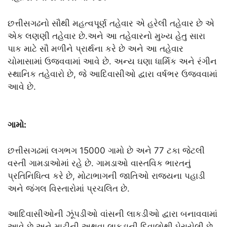
છત્તીસગઢનો સૌથી મહત્વપૂર્ણ તહેવાર એ હરેલી તહેવાર છે એ
એક લણણી તહેવાર છે.અને આ તહેવારનો મુખ્ય હેતુ સારા
પાક માટે સૌ મળીને પ્રાર્થના કરે છે અને આ તહેવાર
ચોમાસામાં ઉજવવામાં આવે છે. અન્ય ઘણા ધાર્મિક અને રંગીન
સ્થાનિક તહેવારો છે, જે આદિવાસીઓ દ્વારા વર્ષભર ઉજવવામાં
આવે છે.
ગામો:
છત્તીસગઢમાં લગભગ 15000 ગામો છે અને 77 ટકા જેટલી
વસ્તી ગામડાઓમાં રહે છે. ગામડાઓ વાસ્તવિક ભારતનું
પ્રતિનિધિત્વ કરે છે, મોટાભાગની જાતિઓ રાજ્યના પહાડી
અને જંગલ વિસ્તારોમાં પ્રચલિત છે.
આદિવાસીઓની ઝૂંપડીઓ વાંસની લાકડીઓ દ્વારા બનાવવામાં
આવે છે અને માટીની અથવા લાકડાની દિવાલોથી ઘેરાયેલી છે,