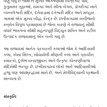
ઘણું બધું છે જેમાં ને મુખ્ય આકર્ષણોમાં ચિત્રકોટ ધોધ,
કુતુમસર ગુફાઓ, રામગઢ અને સીતા બેંગરા, ડોંગરીગઢ ખાતે
બમ્બલેશ્વરી મંદિર, દંતેવાડામાં દંતેશ્વરી મંદિર અને મલ્હાર
ગામમાં એક મુખ્ય બૌદ્ધ કેન્દ્ર છે. છતીસગઢમાં ખનીજનો
સ્ત્રોત વિપુલ પ્રમાણમાં છે જેના કારણે તે રાજ્યનું સૌથી
વધારે ભારતના સૌથી મહત્વપૂર્ણ વિદ્યુત શક્તિ અને સ્ટીલ
ઉત્પાદક રાજ્યમાંનું એક બની ગયું છે.
આ રાજ્યમાં અનેક પ્રકારની કલાઓ જેમ કે આદિવાસી
કલા, કોસા સિલ્ક, ખોવાયેલી મીણની કલા અને પ્રાચીન
સ્મારકો, દુર્લભ વન્યજીવન અને ઉત્કૃષ્ટ કોતરણીવાળા
મંદિરોથી ભરપૂર છે. છત્તીસગઢના લોકો અને આદિવાસીઓ
હજુ પણ અંધશ્રદ્ધામાં માને છે, અને મેલીવિદ્યાની પ્રથાની
માન્યતા છે.
સંસ્કૃતિ
: