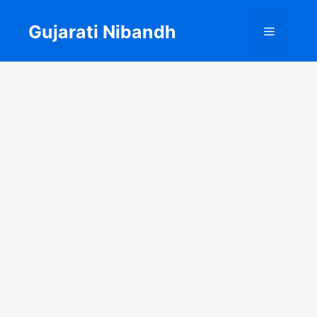
Skip
to
Gujarati Nibandh
Menu
content