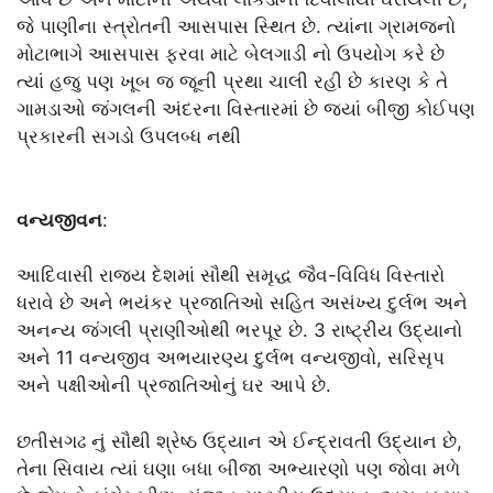
જે પાણીના સ્ત્રોતની આસપાસ સ્થિત છે. ત્યાંના ગ્રામજનો
મોટાભાગે આસપાસ ફરવા માટે બેલગાડી નો ઉપયોગ કરે છે
ત્યાં હજુ પણ ખૂબ જ જૂની પ્રથા ચાલી રહી છે કારણ કે તે
ગામડાઓ જંગલની અંદરના વિસ્તારમાં છે જ્યાં બીજી કોઈપણ
પ્રકારની સગડો ઉપલબ્ધ નથી
વન્યજીવન
:
આદિવાસી રાજ્ય દેશમાં સૌથી સમૃદ્ધ જૈવ-વિવિધ વિસ્તારો
ધરાવે છે અને ભયંકર પ્રજાતિઓ સહિત અસંખ્ય દુર્લભ અને
અનન્ય જંગલી પ્રાણીઓથી ભરપૂર છે. 3 રાષ્ટ્રીય ઉદ્યાનો
અને 11 વન્યજીવ અભયારણ્ય દુર્લભ વન્યજીવો, સરિસૃપ
અને પક્ષીઓની પ્રજાતિઓનું ઘર આપે છે.
છતીસગઢ નું સૌથી શ્રેષ્ઠ ઉદ્યાન એ ઈન્દ્રાવતી ઉદ્યાન છે,
તેના સિવાય ત્યાં ઘણા બધા બીજા અભ્યારણો પણ જોવા મળે