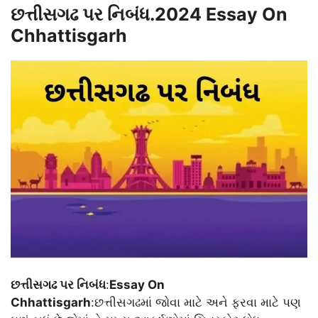
છત્તીસગઢ પર નિબંધ.2024 Essay On
Chhattisgarh
છત્તીસગઢ પર નિબંધ
:
Essay On
Chhattisgarh
:છત્તીસગઢમાં જોવા માટે અને ફરવા માટે પણ