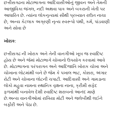
છત્તીસગઢના મોટાભાગના આદિવાસીઓનું જીવન અને તેમની
આજીવિકા જંગલ, નદી અથવા પાક અને બકરાની ખેતી પર
આધારિત છે. ત્યાંના લોકનૃત્યમાં સૌથી પ્રખ્યાત રાઉત નાચા
છે, અન્ય કેટલાક અગ્રણી નૃત્ય સ્વરૂપો પંથી, કર્મ, પાંડવાણી
અને સોવા છે
ખોરાક
:
છત્તીસગઢ ની ખોરાક અને તેની વાનગીઓ ખૂબ જ સ્વાદિષ્ટ
હોય છે અને જેમાં મોટાભાગે ચોખાનો ઉપયોગ કરવામાં આવે
છે. મોટાભાગના પરંપરાગત અને આદિજાતિ ખોરાક ચોખા અને
ચોખાના લોટમાંથી બને છે જેમ કે પખાલ ભાટ, કોસરા, અંગાર
રોટી અને ચોખાના લોટની ચપાટી. આદિવાસી અને ગામડાના
લોકો મહુવા નામના સ્થાનિક વૃક્ષના નાના, ક્રીમી સફેદ
ફળમાંથી બનાવેલ દેશી સ્વાદિષ્ટ શરાબનો આનંદ માણે
છે.અન્ય વાનગીઓમાં રાખિયા મોટી અને જલેબીથી લઈને
બફૌરી અને પેઠા છે.