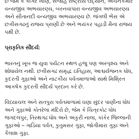
છે જેમ કે કાંગેર ખીણ, સંજાહ રાષ્ટ્રીય ઉદ્યાન, અચનકમાર
વન્યજીવ અભયારણ્ય, બરનવાપારા વન્યજીવ અભયારણ્ય
અને સીતાનદી વન્યજીવ અભયારણ્ય છે. જંગલી ભેંસ એ
છત્તીસગઢનું રાજ્ય પ્રાણી છે અને ભયંકર પહાડી મૈના રાજ્ય
પક્ષી છે.
પ્રાકૃતિક સૌંદર્ય:
ભારતનું ખૂબ જ યુવા પર્યટન સ્થળ હજુ પણ અસ્પૃશ્ય અને
શોધાયેલ નથી. છત્તીસગઢ સમૃદ્ધ ઇતિહાસ, આશ્ચર્યજનક ધોધ,
કુદરતી ગુફાઓ અને નાટકીય પર્વતમાળાઓ સાથે મિશ્રિત
આકર્ષક કુદરતી સૌંદર્ય પ્રદાન કરે છે.
વિંધ્યાચલ અને સતપુરા પર્વતમાળામાં ઘણા સુંદર પાણીના ધોધ
અને ગુફાઓ કોતરેલા મંદિરો છે, જેમ કે ચિત્રકોટ ધોધ
જગદલપુર, તિરથગઢ ધોધ અને અકુરી નાલા, કાંકેર જિલ્લાની
ગુફાઓ – ગાડિયા પર્વત, કુતુમસર ગુફા, જોગીમારા ગુફા અને
કૈલાશ ગુફા.