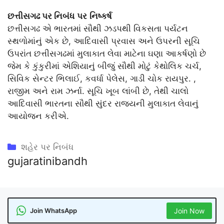
છત્તીસગઢ પર નિબંધ
પર
નિષ્કર્ષ
છત્તીસગઢ એ ભારતમાં સૌથી ઝડપથી વિકસતા પર્યટન
સ્થળોમાંનું એક છે, આદિવાસી પ્રવાસ અને ઉપરની સૂચિ
ઉપરાંત છત્તીસગઢમાં મુલાકાત લેવા માટેના ઘણા આકર્ષણો છે
જેમ કે કુંકુરીમાં એશિયાનું બીજું સૌથી મોટું કેથોલિક ચર્ચ,
સિવિક સેન્ટર ભિલાઈ, કવર્ધા પેલેસ, ગાડી ચોક રાયપુર. ,
રાજીમ અને રામ ઝર્ના. સૂચિ ખૂબ લાંબી છે, તેથી ચાલો
આદિવાસી ભારતના સૌથી સુંદર રાજ્યની મુલાકાત લેવાનું
આયોજન કરીએ.
Categories
શહેર પર નિબંધ
gujaratinibandh
Join WhatsApp
Join Now