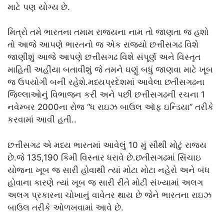
માટે પણ યોગ્ય છે.
મિત્રો તમે ભારતના તમામ રાજ્યના નામ તો જાણતા જ હશો
તો આજે આપણે ભારતનો જ એક રાજ્યો છત્તીસગઢ વિશે
જાણીશું આજે આપણે છત્તીસગઢ વિશે સંપૂર્ણ અને વિસ્તૃત
માહિતી અહીંયા બતાવીશું જે તમને ઘણું બધું જાણવા માટે ખૂબ
જ ઉપયોગી બની રહેશે.મધ્યપ્રદેશમાં આવેલા છતીસગઢના
જિલ્લાઓનું વિભાજન કરી અને પછી છત્તીસગઢની રચના 1
નવેમ્બર 2000ના રોજ “ધ રાઇઝ બાઉલ ઑફ ઇન્ડિયા” તરીકે
કરવામાં આવી હતી..
છત્તીસગઢ એ મધ્ય ભારતમાં આવેલું 10 મું સૌથી મોટું રાજ્ય
છે.જે 135,190 કિમી વિસ્તાર ધરાવે છે.છતીસગઢમાં સિંચાઇ
યોજના ખૂબ જ સારી હોવાથી ત્યાં મોટા મોટા નહેરો અને બંધ
હોવાના કારણે ત્યાં ખૂબ જ સારી રીતે મોટી સંખ્યામાં અલગ
અલગ પ્રકારના ચોખાનું વાવેતર થાય છે જેને ભારતના રાઇઝ
બાઉલ તરીકે ઓળખવામાં આવે છે.