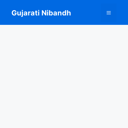
Skip
to
Gujarati Nibandh
Menu
content