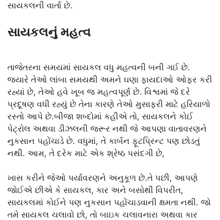
સાયકલની વાર્તા છે.
સાયકલનું મહત્વ
તાજેતરના સમયમાં સાયકલ વધુ મહત્વની બની ગઈ છે.
જ્યારે તેઓ લાંબા સમયથી અમને ઘણા ફાયદાઓ ઓફર કરી
રહ્યાં છે, તેઓ હવે ખૂબ જ મહત્વપૂર્ણ છે. વિશ્વમાં જે દરે
પ્રદૂષણ વધી રહ્યું છે તેના કારણે તેઓ મુસાફરી માટે હરિયાળો
રસ્તો આપે છે.બીજા શબ્દોમાં કહીએ તો, સાયકલને કોઈ
પેટ્રોલ અથવા ડીઝલની જરૂર નથી જે આપણા વાતાવરણને
નુકસાન પહોંચાડે છે. વધુમાં, તે કાર્બન ફૂટપ્રિન્ટ પણ છોડતું
નથી. આમ, તે દરેક માટે એક શ્રેષ્ઠ પસંદગી છે,
ખાસ કરીને જેઓ પર્યાવરણને અનુકૂળ છે.તે પછી, આપણે
જોઈએ છીએ કે સાયકલ, કાર અને બસોથી વિપરીત,
સાયકલમાં કોઈને પણ નુકસાન પહોંચાડવાની ક્ષમતા નથી. જો
તમે સાયકલ ચલાવો છો, તો બાઇક ચલાવનારા અથવા કાર