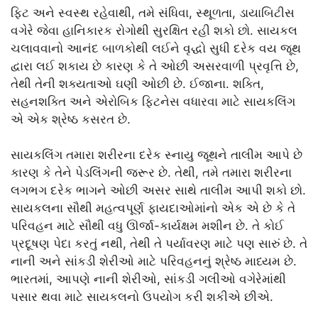
ફિટ અને સ્વસ્થ રહેવાથી, તમે સંધિવા, સ્થૂળતા, ડાયાબિટીસ
વગેરે જેવા હાનિકારક રોગોથી સુરક્ષિત રહી શકો છો. સાયકલ
ચલાવવાનો આનંદ બાળકોથી લઈને વૃદ્ધો સુધી દરેક વય જૂથ
દ્વારા લઈ શકાય છે કારણ કે તે ઓછી અસરવાળી પ્રવૃત્તિ છે,
તેથી તેની શક્યતાઓ ઘણી ઓછી છે. ઈજાના. શક્તિ,
સહનશક્તિ અને એરોબિક ફિટનેસ વધારવા માટે સાયકલિંગ
એ એક શ્રેષ્ઠ કસરત છે.
સાયકલિંગ તમારા શરીરના દરેક સ્નાયુ જૂથને તાલીમ આપે છે
કારણ કે તેને પેડલિંગની જરૂર છે. તેથી, તમે તમારા શરીરના
લગભગ દરેક ભાગને ઓછી અસર સાથે તાલીમ આપી શકો છો.
સાયકલના સૌથી મહત્વપૂર્ણ ફાયદાઓમાંનો એક એ છે કે તે
પરિવહન માટે સૌથી વધુ ઊર્જા-કાર્યક્ષમ મશીન છે. તે કોઈ
પ્રદૂષણ પેદા કરતું નથી, તેથી તે પર્યાવરણ માટે પણ સારું છે. તે
નાની અને સાંકડી શેરીઓ માટે પરિવહનનું શ્રેષ્ઠ માધ્યમ છે.
ભારતમાં, આપણે નાની શેરીઓ, સાંકડી ગલીઓ વગેરેમાંથી
પસાર થવા માટે સાયકલનો ઉપયોગ કરી શકીએ છીએ.