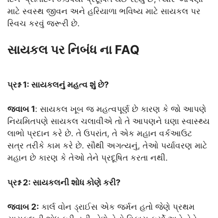
માટે સ્વસ્થ જીવન અને હરિયાળા ભવિષ્ય માટે સાયકલ પર
સ્વિચ કરવું જરૂરી છે.
સાયકલ પર નિબંધ ના FAQ
પ્રશ્ન 1: સાયકલનું મહત્વ શું છે?
જવાબ 1
: સાયકલ ખૂબ જ મહત્વપૂર્ણ છે કારણ કે જો આપણે
નિયમિતપણે સાયકલ ચલાવીએ તો તે આપણને ઘણા સ્વાસ્થ્ય
લાભો પ્રદાન કરે છે. તે ઉપરાંત, તે એક મહાન વર્કઆઉટ
સત્ર તરીકે કામ કરે છે. સૌથી અગત્યનું, તેઓ પર્યાવરણ માટે
મહાન છે કારણ કે તેઓ તેને પ્રદૂષિત કરતા નથી.
પ્રશ્ન 2: સાયકલની શોધ કોણે કરી?
જવાબ 2:
કાર્લ વોન ડ્રાઈસ એક જર્મન હતો જેણે પ્રથમ