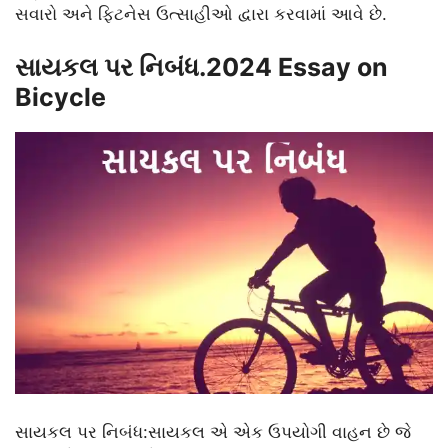
સવારો અને ફિટનેસ ઉત્સાહીઓ દ્વારા કરવામાં આવે છે.
સાયકલ પર નિબંધ.2024 Essay on
Bicycle
સાયકલ પર નિબંધ:સાયકલ એ એક ઉપયોગી વાહન છે જે