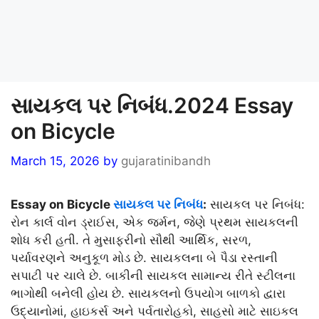
સાયકલ પર નિબંધ.2024 Essay
on Bicycle
March 15, 2026
by
gujaratinibandh
Essay on Bicycle
સાયકલ પર નિબંધ
:
સાયકલ પર નિબંધ:
રોન કાર્લ વોન ડ્રાઈસ, એક જર્મન, જેણે પ્રથમ સાયકલની
શોધ કરી હતી. તે મુસાફરીનો સૌથી આર્થિક, સરળ,
પર્યાવરણને અનુકૂળ મોડ છે. સાયકલના બે પૈડા રસ્તાની
સપાટી પર ચાલે છે. બાકીની સાયકલ સામાન્ય રીતે સ્ટીલના
ભાગોથી બનેલી હોય છે. સાયકલનો ઉપયોગ બાળકો દ્વારા
ઉદ્યાનોમાં, હાઇકર્સ અને પર્વતારોહકો, સાહસો માટે સાઇકલ