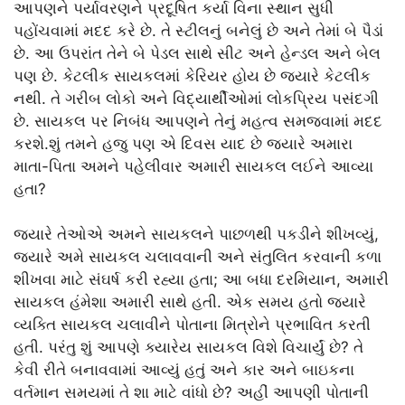
આપણને પર્યાવરણને પ્રદૂષિત કર્યા વિના સ્થાન સુધી
પહોંચવામાં મદદ કરે છે. તે સ્ટીલનું બનેલું છે અને તેમાં બે પૈડાં
છે. આ ઉપરાંત તેને બે પેડલ સાથે સીટ અને હેન્ડલ અને બેલ
પણ છે. કેટલીક સાયકલમાં કેરિયર હોય છે જ્યારે કેટલીક
નથી. તે ગરીબ લોકો અને વિદ્યાર્થીઓમાં લોકપ્રિય પસંદગી
છે. સાયકલ પર નિબંધ આપણને તેનું મહત્વ સમજવામાં મદદ
કરશે.શું તમને હજુ પણ એ દિવસ યાદ છે જ્યારે અમારા
માતા-પિતા અમને પહેલીવાર અમારી સાયકલ લઈને આવ્યા
હતા?
જ્યારે તેઓએ અમને સાયકલને પાછળથી પકડીને શીખવ્યું,
જ્યારે અમે સાયકલ ચલાવવાની અને સંતુલિત કરવાની કળા
શીખવા માટે સંઘર્ષ કરી રહ્યા હતા; આ બધા દરમિયાન, અમારી
સાયકલ હંમેશા અમારી સાથે હતી. એક સમય હતો જ્યારે
વ્યક્તિ સાયકલ ચલાવીને પોતાના મિત્રોને પ્રભાવિત કરતી
હતી. પરંતુ શું આપણે ક્યારેય સાયકલ વિશે વિચાર્યું છે? તે
કેવી રીતે બનાવવામાં આવ્યું હતું અને કાર અને બાઇકના
વર્તમાન સમયમાં તે શા માટે વાંધો છે? અહીં આપણી પોતાની