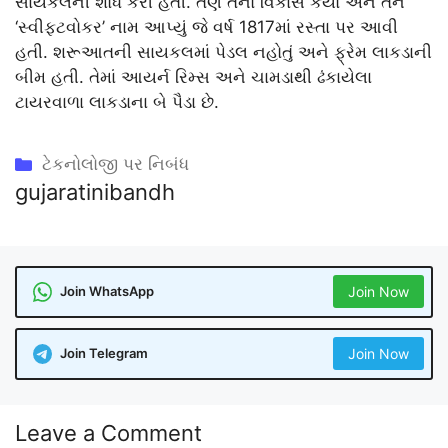
સાયકલની શોધ કરી હતી. તેણે તેનો વિકાસ કર્યો અને તેને
‘સ્વીફ્ટવોકર’ નામ આપ્યું જે વર્ષ 1817માં રસ્તા પર આવી
હતી. શરૂઆતની સાયકલમાં પેડલ નહોતું અને ફ્રેમ લાકડાની
બીમ હતી. તેમાં આયર્ન રિમ્સ અને ચામડાથી ઢંકાયેલા
ટાયરવાળા લાકડાના બે પૈડા છે.
Categories
ટેકનોલોજી પર નિબંધ
gujaratinibandh
Join WhatsApp
Join Now
Join Telegram
Join Now
Leave a Comment