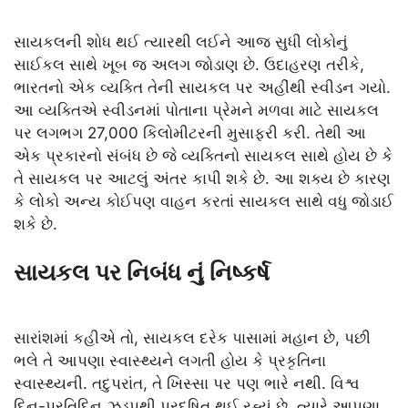
સાયકલની શોધ થઈ ત્યારથી લઈને આજ સુધી લોકોનું
સાઈકલ સાથે ખૂબ જ અલગ જોડાણ છે. ઉદાહરણ તરીકે,
ભારતનો એક વ્યક્તિ તેની સાયકલ પર અહીંથી સ્વીડન ગયો.
આ વ્યક્તિએ સ્વીડનમાં પોતાના પ્રેમને મળવા માટે સાયકલ
પર લગભગ 27,000 કિલોમીટરની મુસાફરી કરી. તેથી આ
એક પ્રકારનો સંબંધ છે જે વ્યક્તિનો સાયકલ સાથે હોય છે કે
તે સાયકલ પર આટલું અંતર કાપી શકે છે. આ શક્ય છે કારણ
કે લોકો અન્ય કોઈપણ વાહન કરતાં સાયકલ સાથે વધુ જોડાઈ
શકે છે.
સાયકલ પર નિબંધ
નું નિષ્કર્ષ
સારાંશમાં કહીએ તો, સાયકલ દરેક પાસામાં મહાન છે, પછી
ભલે તે આપણા સ્વાસ્થ્યને લગતી હોય કે પ્રકૃતિના
સ્વાસ્થ્યની. તદુપરાંત, તે ખિસ્સા પર પણ ભારે નથી. વિશ્વ
દિન-પ્રતિદિન ઝડપથી પ્રદૂષિત થઈ રહ્યું છે, ત્યારે આપણા