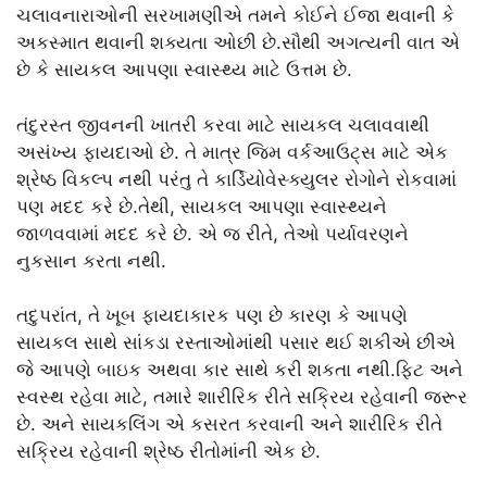
ચલાવનારાઓની સરખામણીએ તમને કોઈને ઈજા થવાની કે
અકસ્માત થવાની શક્યતા ઓછી છે.સૌથી અગત્યની વાત એ
છે કે સાયકલ આપણા સ્વાસ્થ્ય માટે ઉત્તમ છે.
તંદુરસ્ત જીવનની ખાતરી કરવા માટે સાયકલ ચલાવવાથી
અસંખ્ય ફાયદાઓ છે. તે માત્ર જિમ વર્કઆઉટ્સ માટે એક
શ્રેષ્ઠ વિકલ્પ નથી પરંતુ તે કાર્ડિયોવેસ્ક્યુલર રોગોને રોકવામાં
પણ મદદ કરે છે.તેથી, સાયકલ આપણા સ્વાસ્થ્યને
જાળવવામાં મદદ કરે છે. એ જ રીતે, તેઓ પર્યાવરણને
નુકસાન કરતા નથી.
તદુપરાંત, તે ખૂબ ફાયદાકારક પણ છે કારણ કે આપણે
સાયકલ સાથે સાંકડા રસ્તાઓમાંથી પસાર થઈ શકીએ છીએ
જે આપણે બાઇક અથવા કાર સાથે કરી શકતા નથી.ફિટ અને
સ્વસ્થ રહેવા માટે, તમારે શારીરિક રીતે સક્રિય રહેવાની જરૂર
છે. અને સાયકલિંગ એ કસરત કરવાની અને શારીરિક રીતે
સક્રિય રહેવાની શ્રેષ્ઠ રીતોમાંની એક છે.