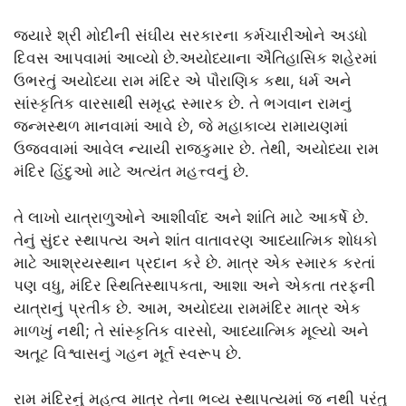
જ્યારે શ્રી મોદીની સંઘીય સરકારના કર્મચારીઓને અડધો
દિવસ આપવામાં આવ્યો છે.અયોધ્યાના ઐતિહાસિક શહેરમાં
ઉભરતું અયોધ્યા રામ મંદિર એ પૌરાણિક કથા, ધર્મ અને
સાંસ્કૃતિક વારસાથી સમૃદ્ધ સ્મારક છે. તે ભગવાન રામનું
જન્મસ્થળ માનવામાં આવે છે, જે મહાકાવ્ય રામાયણમાં
ઉજવવામાં આવેલ ન્યાયી રાજકુમાર છે. તેથી, અયોધ્યા રામ
મંદિર હિંદુઓ માટે અત્યંત મહત્ત્વનું છે.
તે લાખો યાત્રાળુઓને આશીર્વાદ અને શાંતિ માટે આકર્ષે છે.
તેનું સુંદર સ્થાપત્ય અને શાંત વાતાવરણ આધ્યાત્મિક શોધકો
માટે આશ્રયસ્થાન પ્રદાન કરે છે. માત્ર એક સ્મારક કરતાં
પણ વધુ, મંદિર સ્થિતિસ્થાપકતા, આશા અને એકતા તરફની
યાત્રાનું પ્રતીક છે. આમ, અયોધ્યા રામમંદિર માત્ર એક
માળખું નથી; તે સાંસ્કૃતિક વારસો, આધ્યાત્મિક મૂલ્યો અને
અતૂટ વિશ્વાસનું ગહન મૂર્ત સ્વરૂપ છે.
રામ મંદિરનું મહત્વ માત્ર તેના ભવ્ય સ્થાપત્યમાં જ નથી પરંતુ