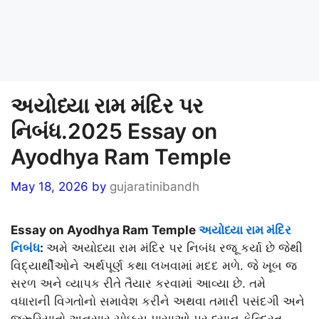
અયોધ્યા રામ મંદિર પર
નિબંધ.2025 Essay on
Ayodhya Ram Temple
May 18, 2026
by
gujaratinibandh
Essay on Ayodhya Ram Temple
અયોધ્યા રામ મંદિર
નિબંધ
:
અમે અયોધ્યા રામ મંદિર પર નિબંધ રજૂ કર્યા છે જેથી
વિદ્યાર્થીઓને અર્થપૂર્ણ કથા લખવામાં મદદ મળે. જે ખૂબ જ
સરળ અને વ્યાપક રીતે તૈયાર કરવામાં આવ્યા છે. તમે
વધારાની વિગતોનો સમાવેશ કરીને અથવા તમારી પસંદગી અને
જરૂરિયાતો અનુસાર ચોક્કસ પાસાઓ પર ધ્યાન કેન્દ્રિત