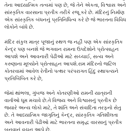
તેના આધ્યાત્મિક તત્વમાં પણ છે, જે તેને એકતા, વિશ્વાસ અને
સાંસ્કૃતિક વારસાના પ્રતીક તરીકે રજૂ કરે છે. મંદિરનું નિર્માણ
એક સાંસ્કૃતિક બંધનનું પ્રતિનિધિત્વ કરે છે જે ભારતના વિવિધ
લોકોને બાંધે છે.
મંદિર સંકુલ માત્ર પૂજાનું સ્થળ જ નહીં પણ એક સાંસ્કૃતિક
કેન્દ્ર પણ બનશે જે ભગવાન રામના ઉપદેશોને પ્રોત્સાહન
આપશે અને આવનારી પેઢીઓ માટે સચ્ચાઈ, સત્ય અને
કરુણાના મૂલ્યોને પ્રોત્સાહન આપશે.રામ મંદિરનો જટિલ
કોતરવામાં આવેલ રેતીનો પત્થર પરંપરાગત હિંદુ સ્થાપત્યને
પ્રતિબિંબિત કરે છે,
જેમાં થાંભલા, ગુંબજ અને કોતરણીઓ રામની યાત્રાની
વાર્તાઓ ધૂમ મચાવે છે.તે વિજય અને વિશ્વાસનું પ્રતીક છે
જ્યારે અન્ય લોકો માટે, તે શાંતિ અને સંવાદિતા તરફનો સેતુ
છે. તે આધ્યાત્મિક જાગૃતિનું કેન્દ્ર, સાંસ્કૃતિક ગતિશીલતા
અને આવનારી પેઢીઓ માટે ભારતના સમૃદ્ધ વારસાનું પ્રતીક
બનવાનું વચન આપે છે.