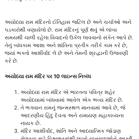
અયોધ્યા રામ મંદિરનો ઈતિહાસ જટિલ છે અને ચર્ચાઓ અને
પડકારોથી વણાયેલો છે. રામ મંદિરનું પૂર્ણ થવું એ લાંબા
સમયથી ચાલી રહેલા વિવાદનો ઉકેલ લાવવાનો સંકેત આપે છે.
તેનું બાંધકામ આશા અને શાંતિના પ્રતીક તરીકે કામ કરે છે,
જ્યાં ભક્તો આશીર્વાદ લે છે અને તેમની શ્રદ્ધાની ઉજવણી
કરે છે.
અયોધ્યા રામ મંદિર પર 10 લાઇન્સ નિબંધ
અયોધ્યા રામ મંદિર એ ભારતના પવિત્ર શહેર
અયોધ્યામાં બાંધવામાં આવેલ એક ભવ્ય મંદિર છે.
તે ભગવાન રામનું જન્મસ્થળ માનવામાં આવે છે, જે
આદરણીય હિંદુ દેવતા અને રામાયણ મહાકાવ્યના
નાયક છે.
મંદિર આશીર્વાદ, શાંતિ અને આધ્યાત્મિક જોડાણ
મેળવવા માટે વિશ્વભરમાંથી લાખો યાત્રાળુઓને આકર્ષે