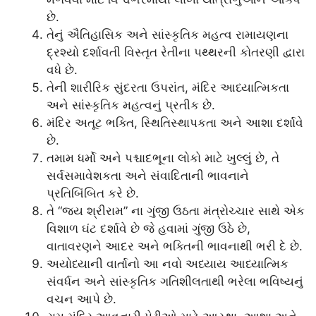
છે.
તેનું ઐતિહાસિક અને સાંસ્કૃતિક મહત્વ રામાયણના
દ્રશ્યો દર્શાવતી વિસ્તૃત રેતીના પથ્થરની કોતરણી દ્વારા
વધે છે.
તેની શારીરિક સુંદરતા ઉપરાંત, મંદિર આધ્યાત્મિકતા
અને સાંસ્કૃતિક મહત્વનું પ્રતીક છે.
મંદિર અતૂટ ભક્તિ, સ્થિતિસ્થાપકતા અને આશા દર્શાવે
છે.
તમામ ધર્મો અને પશ્ચાદભૂના લોકો માટે ખુલ્લું છે, તે
સર્વસમાવેશકતા અને સંવાદિતાની ભાવનાને
પ્રતિબિંબિત કરે છે.
તે “જય શ્રીરામ” ના ગુંજી ઉઠતા મંત્રોચ્ચાર સાથે એક
વિશાળ ઘંટ દર્શાવે છે જે હવામાં ગુંજી ઉઠે છે,
વાતાવરણને આદર અને ભક્તિની ભાવનાથી ભરી દે છે.
અયોધ્યાની વાર્તાનો આ નવો અધ્યાય આધ્યાત્મિક
સંવર્ધન અને સાંસ્કૃતિક ગતિશીલતાથી ભરેલા ભવિષ્યનું
વચન આપે છે.