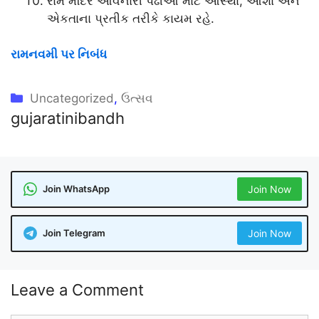
રામ મંદિર આવનારી પેઢીઓ માટે આસ્થા, આશા અને
એકતાના પ્રતીક તરીકે કાયમ રહે.
રામનવમી પર નિબંધ
Categories
Uncategorized
,
ઉત્સવ
gujaratinibandh
Join WhatsApp
Join Now
Join Telegram
Join Now
Leave a Comment