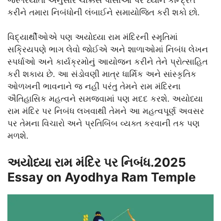
કરીને તમારા નિબંધોની લંબાઈને સમાયોજિત કરી શકો છો.
વિદ્યાર્થીઓએ પણ અયોધ્યા રામ મંદિરની સ્મૃતિમાં
સક્રિયપણે ભાગ લેવો જોઈએ અને શાળાઓમાં નિબંધ લેખન
સ્પર્ધાઓ અને કાર્યક્રમોનું આયોજન કરીને તેને પ્રોત્સાહિત
કરી શકાય છે. આ સંડોવણી માત્ર ધાર્મિક અને સાંસ્કૃતિક
ઓળખની ભાવનાને જ નહીં પરંતુ તેમને રામ મંદિરના
ઐતિહાસિક મહત્વને સમજવામાં પણ મદદ કરશે. અયોધ્યા
રામ મંદિર પર નિબંધ લખવાથી તેમને આ મહત્વપૂર્ણ અવસર
પર તેમના વિચારો અને પ્રતિબિંબ વ્યક્ત કરવાની તક પણ
મળશે.
અયોધ્યા રામ મંદિર પર નિબંધ.2025
Essay on Ayodhya Ram Temple