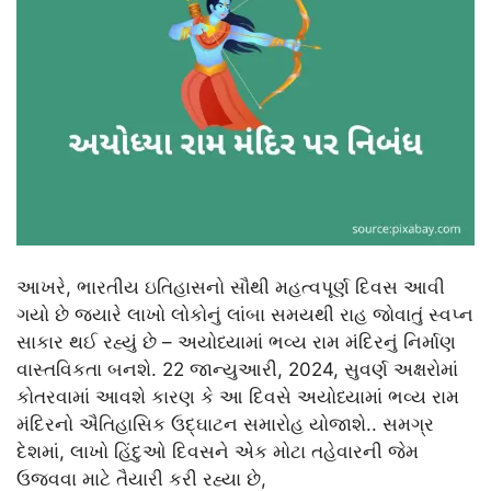
આખરે, ભારતીય ઇતિહાસનો સૌથી મહત્વપૂર્ણ દિવસ આવી
ગયો છે જ્યારે લાખો લોકોનું લાંબા સમયથી રાહ જોવાતું સ્વપ્ન
સાકાર થઈ રહ્યું છે – અયોધ્યામાં ભવ્ય રામ મંદિરનું નિર્માણ
વાસ્તવિકતા બનશે. 22 જાન્યુઆરી, 2024, સુવર્ણ અક્ષરોમાં
કોતરવામાં આવશે કારણ કે આ દિવસે અયોધ્યામાં ભવ્ય રામ
મંદિરનો ઐતિહાસિક ઉદ્ઘાટન સમારોહ યોજાશે.. સમગ્ર
દેશમાં, લાખો હિંદુઓ દિવસને એક મોટા તહેવારની જેમ
ઉજવવા માટે તૈયારી કરી રહ્યા છે,