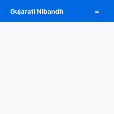
Skip
to
Gujarati Nibandh
Menu
content