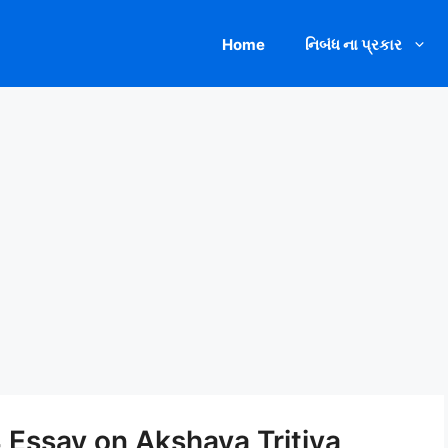
Home
નિબંધ ના પ્રકાર
4 Essay on Akshaya Tritiya