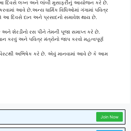
ો આ દિવસે લગ્ન અને લાંબી મુસાફરીનું આયોજન કરે છે.
રવામાં આવે છે.અન્ય ધાર્મિક વિધિઓમાં ગંગામાં પવિત્ર
અને આ દિવસે દાન અને પ્રસાદનો સમાવેશ થાય છે.
ે અને શેરડીનો રસ પીને તેમની પૂજા સમાપ્ત કરે છે.
ાન કરવું અને પવિત્ર મંત્રોનો જાપ કરવો મહત્વપૂર્ણ
ેસ્ટથી અભિષેક કરે છે. એવું માનવામાં આવે છે કે આમ
Join Now