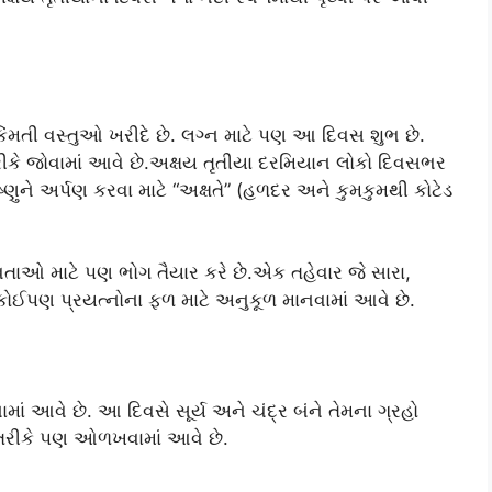
િંમતી વસ્તુઓ ખરીદે છે. લગ્ન માટે પણ આ દિવસ શુભ છે.
કે જોવામાં આવે છે.અક્ષય તૃતીયા દરમિયાન લોકો દિવસભર
્ણુને અર્પણ કરવા માટે “અક્ષતે” (હળદર અને કુમકુમથી કોટેડ
ાઓ માટે પણ ભોગ તૈયાર કરે છે.એક તહેવાર જે સારા,
 કોઈપણ પ્રયત્નોના ફળ માટે અનુકૂળ માનવામાં આવે છે.
ાં આવે છે. આ દિવસે સૂર્ય અને ચંદ્ર બંને તેમના ગ્રહો
’ તરીકે પણ ઓળખવામાં આવે છે.