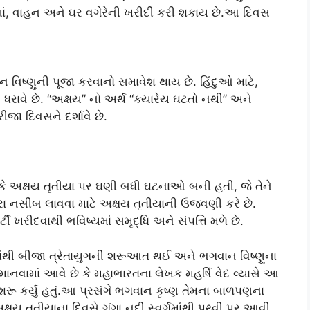
ઘરેણાં, વાહન અને ઘર વગેરેની ખરીદી કરી શકાય છે.આ દિવસ
ન વિષ્ણુની પૂજા કરવાનો સમાવેશ થાય છે. હિંદુઓ માટે,
્વ ધરાવે છે. “અક્ષય” નો અર્થ “ક્યારેય ઘટતો નથી” અને
ીજા દિવસને દર્શાવે છે.
કે અક્ષય તૃતીયા પર ઘણી બધી ઘટનાઓ બની હતી, જે તેને
ા નસીબ લાવવા માટે અક્ષય તૃતીયાની ઉજવણી કરે છે.
ી ખરીદવાથી ભવિષ્યમાં સમૃદ્ધિ અને સંપત્તિ મળે છે.
ાંથી બીજા ત્રેતાયુગની શરૂઆત થઈ અને ભગવાન વિષ્ણુના
માનવામાં આવે છે કે મહાભારતના લેખક મહર્ષિ વેદ વ્યાસે આ
શરૂ કર્યું હતું.આ પ્રસંગે ભગવાન કૃષ્ણ તેમના બાળપણના
્ષય તૃતીયાના દિવસે ગંગા નદી સ્વર્ગમાંથી પૃથ્વી પર આવી