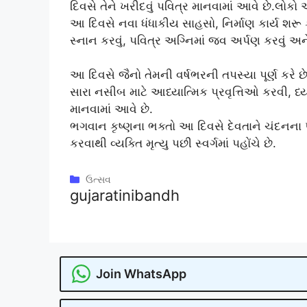
દિવસે તેને ખરીદવું પવિત્ર માનવામાં આવે છે.લોક
આ દિવસે નવા ધંધાકીય સાહસો, નિર્માણ કાર્ય શરૂ ક
સ્નાન કરવું, પવિત્ર અગ્નિમાં જવ અર્પણ કરવું 
આ દિવસે જૈનો તેમની વર્ષભરની તપસ્યા પૂર્ણ કરે છ
સારા નસીબ માટે આધ્યાત્મિક પ્રવૃત્તિઓ કરવી, ધ્ય
માનવામાં આવે છે.
ભગવાન કૃષ્ણના ભક્તો આ દિવસે દેવતાને ચંદનના પ
કરવાથી વ્યક્તિ મૃત્યુ પછી સ્વર્ગમાં પહોંચે છે.
Categories
ઉત્સવ
gujaratinibandh
Join WhatsApp