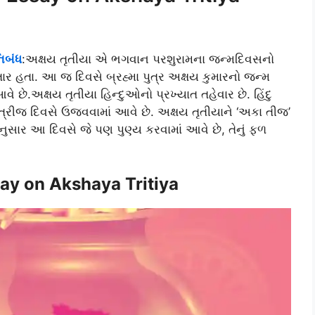
નિબંધ
:અક્ષય તૃતીયા એ ભગવાન પરશુરામના જન્મદિવસનો
ાર હતા. આ જ દિવસે બ્રહ્મા પુત્ર અક્ષય કુમારનો જન્મ
ે છે.અક્ષય તૃતીયા હિન્દુઓનો પ્રખ્યાત તહેવાર છે. હિંદુ
ી ત્રીજ દિવસે ઉજવવામાં આવે છે. અક્ષય તૃતીયાને ‘અકા તીજ’
ુસાર આ દિવસે જે પણ પુણ્ય કરવામાં આવે છે, તેનું ફળ
say on Akshaya Tritiya