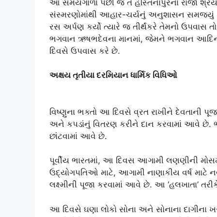
આ સમયગાળા પછી જ તે હસ્તિનાપુરના રાજા શ્રેયાં
સંસ્મરણોમાંથી આહાર-ચર્યનું અનુશાસન સમજ્યું અ
રસ અર્પણ કર્યો ત્યારે જ તીર્થંકરે તેમનો ઉપવા
ભગવાન ઋષભદેવના માનમાં, જેમને ભગવાન આદિના
દિવસે ઉપવાસ કરે છે.
અક્ષય તૃતીયા દરમિયાન ધાર્મિક વિધિઓ
વિષ્ણુના ભક્તો આ દિવસે વ્રત રાખીને દેવતાની પૂજા
અને કપડાંનું વિતરણ કરીને દાન કરવામાં આવે છે. ભ
છાંટવામાં આવે છે.
પૂર્વીય ભારતમાં, આ દિવસ આગામી લણણીની મોસમ 
ઉદ્યોગપતિઓ માટે, આગામી નાણાકીય વર્ષ માટે 
લક્ષ્મીની પૂજા કરવામાં આવે છે. આ ‘હલખાતા’ તર
આ દિવસે ઘણા લોકો સોના અને સોનાના દાગીના ખરીદે