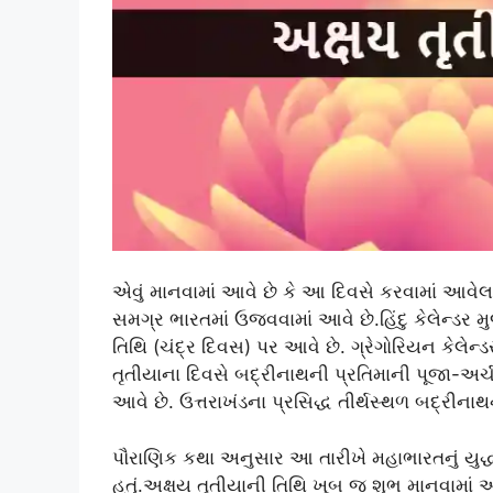
એવું માનવામાં આવે છે કે આ દિવસે કરવામાં આવેલ
સમગ્ર ભારતમાં ઉજવવામાં આવે છે.હિંદુ કેલેન્ડર મ
તિથિ (ચંદ્ર દિવસ) પર આવે છે. ગ્રેગોરિયન કેલેન
તૃતીયાના દિવસે બદ્રીનાથની પ્રતિમાની પૂજા-અર્ચ
આવે છે. ઉત્તરાખંડના પ્રસિદ્ધ તીર્થસ્થળ બદ્રી
પૌરાણિક કથા અનુસાર આ તારીખે મહાભારતનું યુદ્ધ
હતું.અક્ષય તૃતીયાની તિથિ ખૂબ જ શુભ માનવામા