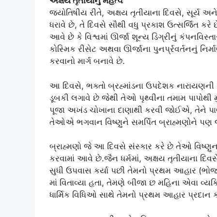
અક્ષય તૃતીયાનું મહત્વ
જ્યોતિષીય રીતે, અક્ષય તૃતીયાના દિવસે, સૂર્ય અને
ધરાવે છે, તે દિવસે સૌથી વધુ પ્રકાશ ઉત્સર્જિત કરે 
આવે છે કે વિશ્વમાં ઊર્જા શૂન્ય ડિગ્રીનું કંપનવિસ
કોસ્મિક રીસેટ અથવા ઊર્જાના પુનર્પ્રવર્તનનું નિર્
કરવાનો માર્ગ બનાવે છે.
આ દિવસે, ભક્તો બ્રહ્માંડના ઉપદેશક નારાયણની પ
ડૂબકી લગાવે છે જેથી તેઓ પૃથ્વીના તમામ પાપોથી
પૂજા અખંડ ચોખાના દાણાથી કરવી જોઈએ, તેને પાણી
તેઓએ ભગવાન વિષ્ણુને સમર્પિત બ્રાહ્મણોને પ
બ્રાહ્મણો જે આ દિવસે સંસ્કાર કરે છે તેઓ વિષ્ણુન
કરવામાં આવે છે.જૈન ધર્મમાં, અક્ષય તૃતીયાના દિ
સુધી ઉપવાસ કર્યા પછી તેમનો પ્રથમ આહાર (ભો
માં વિતાવ્યા હતા, તેમણે બીજા છ મહિના એવા વ્યક્
ધાર્મિક વિધિઓ સાથે તેમનો પ્રથમ આહાર પ્રદાન ક