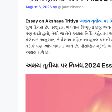
August 6, 2026
by
gujaratinibandh
Essay on Akshaya Tritiya
અક્ષય તૃતીયા પર 
શુભ દિવસ છે. પરશુરામ ભગવાન વિષ્ણુના છઠ્ઠા અવત
પણ થયો હતો, તેથી જ તેને અક્ષય તિથિ કહેવામાં આવ
કેલેન્ડર અનુસાર, તે વૈશાખ મહિનાના શુક્લ પક્ષન
તરીકે પણ ઓળખવામાં આવે છે. પૌરાણિક ગ્રંથો અન
અક્ષય મળે છે.
અક્ષય તૃતીયા પર નિબંધ.2024 Es