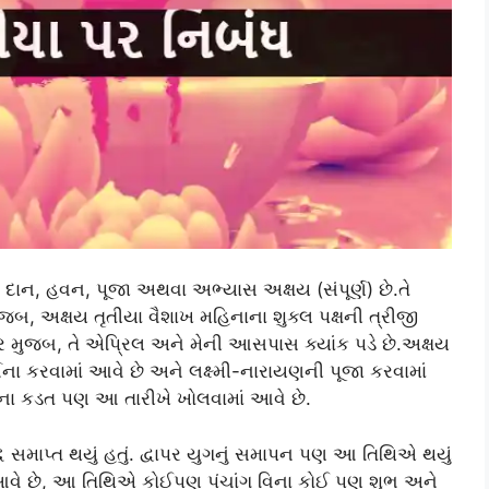
 દાન, હવન, પૂજા અથવા અભ્યાસ અક્ષય (સંપૂર્ણ) છે.તે
ુજબ, અક્ષય તૃતીયા વૈશાખ મહિનાના શુક્લ પક્ષની ત્રીજી
્ડર મુજબ, તે એપ્રિલ અને મેની આસપાસ ક્યાંક પડે છે.અક્ષય
ના કરવામાં આવે છે અને લક્ષ્મી-નારાયણની પૂજા કરવામાં
નાથના કડત પણ આ તારીખે ખોલવામાં આવે છે.
 સમાપ્ત થયું હતું. દ્વાપર યુગનું સમાપન પણ આ તિથિએ થયું
ં આવે છે, આ તિથિએ કોઈપણ પંચાંગ વિના કોઈ પણ શુભ અને