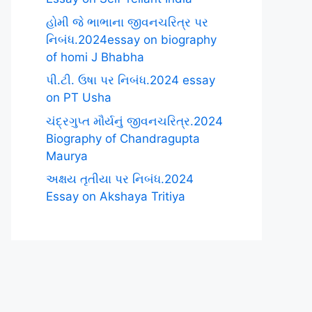
હોમી જે ભાભાના જીવનચરિત્ર પર
નિબંધ.2024essay on biography
of homi J Bhabha
પી.ટી. ઉષા પર નિબંધ.2024 essay
on PT Usha
ચંદ્રગુપ્ત મૌર્યનું જીવનચરિત્ર.2024
Biography of Chandragupta
Maurya
અક્ષય તૃતીયા પર નિબંધ.2024
Essay on Akshaya Tritiya