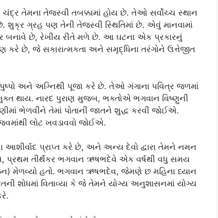
 ચંદ્ર તેમના તેજસ્વી તબક્કામાં હોય છે. તેઓ સર્વોચ્ચ સ્થાન
છે. શુક્ર ગ્રહ પણ તેની તેજસ્વી સ્થિતિમાં છે. એવું માનવામાં
્તાર બનાવે છે, રેખીય રીતે મળે છે. આ ઘટના એક પ્રકારનું
માણ કરે છે, જે સકારાત્મકતા અને સમૃદ્ધિના તરંગોને ઉત્તેજીત
ુષ્પો અને અગ્નિથી પૂજા કરે છે. તેઓ ગંગાના પવિત્ર જળમાં
 મુક્ત થાય. નારદ પુરાણ મુજબ, ભક્તોએ ભગવાન વિષ્ણુની
માં ભેળવીને તેમાં પોતાની જાતને શુદ્ધ કરવી જોઈએ.
ણ જવમાંથી લોટ ખવડાવવો જોઈએ.
ા આશીર્વાદ પ્રાપ્ત કરે છે, અને અન્ય દેવો દ્વારા તેમને નમન
વસે, પ્રથમ તીર્થંકર ભગવાન ઋષભદેવે એક વર્ષથી વધુ સમય
જન) મેળવ્યો હતો. ભગવાન ઋષભદેવ, જેમણે છ મહિના ધ્યાન
તિની શોધમાં વિતાવ્યા કે જે તેમને યોગ્ય અનુશાસનમાં યોગ્ય
રે.