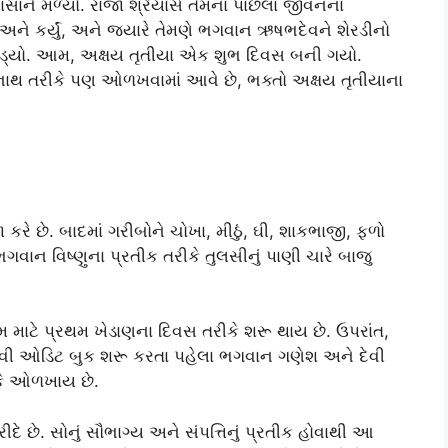
સાને મળ્યો. રાજા શ્રેયાંસે તેમના પાછલા જીવનના
ને કર્યું, અને જ્યારે તેમણે ભગવાન ઋષભદેવને શેરડીનો
સ તોડ્યો. આમ, અક્ષય તૃતીયા એક શુભ દિવસ બની ગયો.
થ તરીકે પણ ઓળખવામાં આવે છે, ભક્તો અક્ષય તૃતીયાના
 કરે છે. બાદમાં ગરીબોને ચોખા, મીઠું, ઘી, શાકભાજી, ફળો
ગવાન વિષ્ણુના પ્રતીક તરીકે તુલસીનું પાણી ચારે બાજુ
માટે પ્રથમ ખેડાણના દિવસ તરીકે શરૂ થાય છે. ઉપરાંત,
નવી ઓડિટ બુક શરૂ કરતા પહેલા ભગવાન ગણેશ અને દેવી
ીકે ઓળખાય છે.
 છે. સોનું સૌભાગ્ય અને સંપત્તિનું પ્રતીક હોવાથી આ