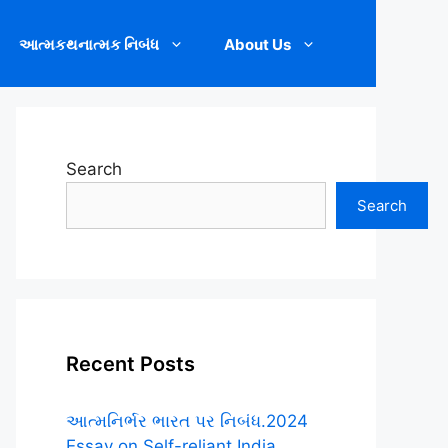
આત્મકથનાત્મક નિબંધ
About Us
Search
Search
Recent Posts
આત્મનિર્ભર ભારત પર નિબંધ.2024
Essay on Self-reliant India