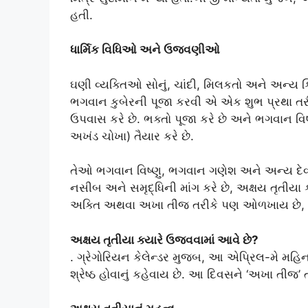
હતી.
ધાર્મિક વિધિઓ અને ઉજવણીઓ
ઘણી વ્યક્તિઓ સોનું, ચાંદી, મિલકતો અને અન્ય ક
ભગવાન કુબેરની પૂજા કરવી એ એક શુભ પ્રથા તરી
ઉપવાસ કરે છે. ભક્તો પૂજા કરે છે અને ભગવાન વિષ
અખંડ ચોખા) તૈયાર કરે છે.
તેઓ ભગવાન વિષ્ણુ, ભગવાન ગણેશ અને અન્ય દેવત
નસીબ અને સમૃદ્ધિની માંગ કરે છે, અક્ષય તૃતીયા
અક્તિ અથવા અખા તીજ તરીકે પણ ઓળખાય છે,
અક્ષય તૃતીયા ક્યારે ઉજવવામાં આવે છે?
. ગ્રેગોરિયન કેલેન્ડર મુજબ, આ એપ્રિલ-મે મહિનામ
શ્રેષ્ઠ હોવાનું કહેવાય છે. આ દિવસને ‘અખા તીજ