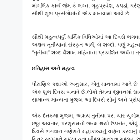
માંગલિક કાર્ય જેમ કે લગ્ન, ગૃહપ્રવેશ, કપડાં, 
સૌથી શુભ પ્રસંગોમાંનો એક માનવામાં આવે છે
સૌથી મહત્વપૂર્ણ ધાર્મિક વિધિઓમાં આ દિવસે ભગવા
અક્ષય તૃતીયાનો સંસ્કૃત અર્થ, બે શબ્દો, ઘણું મહત
“તૃતીયા” શબ્દ વૈશાખ મહિનાના પ્રકાશિત અર્ધના ત્ર
ઇતિહાસ અને મહત્વ
પૌરાણિક કથાઓ અનુસાર, એવું માનવામાં આવે છે 
એક શુભ દિવસ બનાવે છે.લોકો તેમના જીવનમાં સાર
સામાન્ય માન્યતા મુજબ આ દિવસે સોનું અને પ્રોપર્ટ
એક દંતકથા મુજબ, અક્ષય તૃતીયા પર, ચાર યુગોમ
છઠ્ઠા અવતાર, પરશુરામનો જન્મ થયો.ઉપરાંત, એવું 
દિવસે ભગવાન ગણેશને મહાકાવ્યનું વર્ણન કરવાનું 
મિત્ર સુદામાને મળ્યા હતા.બીજી માન્યતા મુજબ, અક