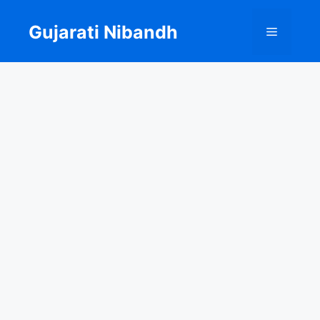
Skip
to
Gujarati Nibandh
Menu
content