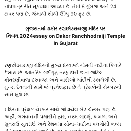
નોંધપાત્ર રીતે મૂકવામાં આવ્યા છે. તેમાં 8 ગુંબજ અને 24
ટાવર પણ છે, જેમાંથી સૌથી ઊંચું 90 ફૂટ છે.
ગુજરાતમાં ડાકોર રણછોડરાયજી મંદિર પર
નિબંધ.2024essay on Dakor Ranchhodraiji Temple
In Gujarat
રણછોડરાયજી મંદિરનો મુખ્ય દરવાજો ગોમતી નદીના કિનારે
દેખાય છે. આંતરિક ગર્ભગૃહ તરફ દોરી જતા જટિલ
કોતરણીવાળા દરવાજા અને બારીઓ ચાંદીથી ઢંકાયેલી છે.
મુખ્ય દેવતાની સામે જે પ્રવેશદ્વાર છે તે પ્રેક્ષકોની ચેમ્બરની
સામે ખુલે છે.
મંદિરના પ્રેક્ષક ચેમ્બર સાથે જોડાયેલ બેડ ચેમ્બર પણ છે.
અહીં, ભગવાનની પથારીને હાર, નરમ ગાદલું, ધાબળા અને
સુતરાઉ સુતરાઉ અને રેશમમાં સોના-ચાંદીના પલંગોથી ભવ્ય