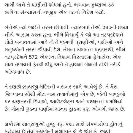
લાગી અને તે પાણીની શોધમાં હતો. ભગવાન કૃષ્ણએ ડંક
ઋષિના સંન્યાસની નજીક એક તટનો નિર્દેશ કર્યો.
બંનેએ ત્યાં જઈને તરસ છીપાવી. ત્યારબાદ તેઓ ઝાડની છાયા
નીચે આરામ કરતા હતા. ભીમે વિચાર્યું કે જો આ તટપ્રદેશને
મોટો બનાવવામાં આવે તો તે જંગલી પ્રાણીઓ, પક્ષીઓ અને
મનુષ્યોની તરસ છીપાવી દેશે. તેમના ક્લબના પ્રહારથી, ભીમે
તટપ્રદેશને 572 એકરના વિશાળ વિસ્તારમાં ફેલાયેલા એક
મોટા તળાવમાં ફેરવી દીધું અને તે હાલમાં ગોમતી ટાંકી તરીકે
ઓળખાય છે.
તે રણછોડરાયજી મંદિરની બરાબર સામે આવેલું છે. તે કૈરા
જિલ્લાના સૌથી મોટા ગામ તળાવોમાંનું એક છે, જેની બાજુઓ
પર ચણતરની દિવાલો, આઉટલેટ્સ અને પથ્થરનાં પગથિયાં
છે. ગોમતી કુંડના પાણીમાં માનવ હાડકા પણ ઓગળી જાય છે.
ડાકોરમાં યાત્રાળુઓ હજુ પણ કથા સાથે સંકળાયેલા હોવાનું
કહેવાય છે તેવા સ્થળોની મુલાકાત લે છે જેમ કે, જ્યાં