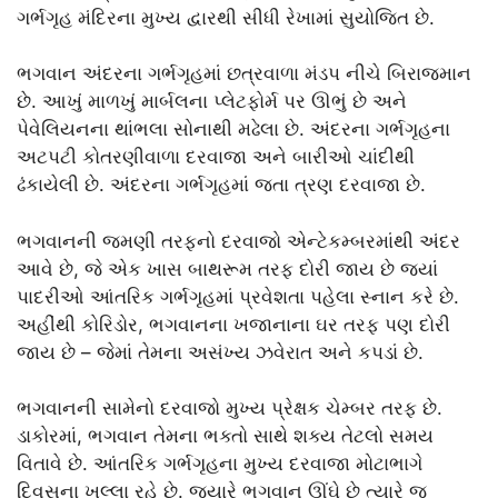
ગર્ભગૃહ મંદિરના મુખ્ય દ્વારથી સીધી રેખામાં સુયોજિત છે.
ભગવાન અંદરના ગર્ભગૃહમાં છત્રવાળા મંડપ નીચે બિરાજમાન
છે. આખું માળખું માર્બલના પ્લેટફોર્મ પર ઊભું છે અને
પેવેલિયનના થાંભલા સોનાથી મઢેલા છે. અંદરના ગર્ભગૃહના
અટપટી કોતરણીવાળા દરવાજા અને બારીઓ ચાંદીથી
ઢંકાયેલી છે. અંદરના ગર્ભગૃહમાં જતા ત્રણ દરવાજા છે.
ભગવાનની જમણી તરફનો દરવાજો એન્ટેકમ્બરમાંથી અંદર
આવે છે, જે એક ખાસ બાથરૂમ તરફ દોરી જાય છે જ્યાં
પાદરીઓ આંતરિક ગર્ભગૃહમાં પ્રવેશતા પહેલા સ્નાન કરે છે.
અહીંથી કોરિડોર, ભગવાનના ખજાનાના ઘર તરફ પણ દોરી
જાય છે – જેમાં તેમના અસંખ્ય ઝવેરાત અને કપડાં છે.
ભગવાનની સામેનો દરવાજો મુખ્ય પ્રેક્ષક ચેમ્બર તરફ છે.
ડાકોરમાં, ભગવાન તેમના ભક્તો સાથે શક્ય તેટલો સમય
વિતાવે છે. આંતરિક ગર્ભગૃહના મુખ્ય દરવાજા મોટાભાગે
દિવસના ખુલ્લા રહે છે. જ્યારે ભગવાન ઊંઘે છે ત્યારે જ