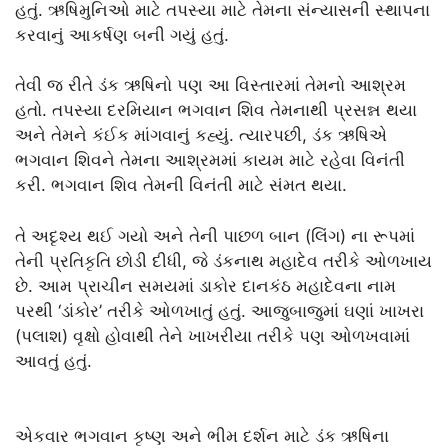
હતું. ઋષિમુનિઓ માટે તપસ્યા માટે તેમના સંન્યાસની સ્થાપના
કરવાનું આકર્ષણ બની ગયું હતું.
તેવી જ રીતે ડંક ઋષિનો પણ આ વિસ્તારમાં તેમનો આશ્રમ
હતો. તપસ્યા દરમિયાન ભગવાન શિવ તેમનાથી પ્રસન્ન થયા
અને તેમને કંઈક માંગવાનું કહ્યું. ત્યારપછી, ડંક ઋષિએ
ભગવાન શિવને તેમના આશ્રમમાં કાયમ માટે રહેવા વિનંતી
કરી. ભગવાન શિવ તેમની વિનંતી માટે સંમત થયા.
તે અદૃશ્ય થઈ ગયો અને તેની પાછળ બાન (લિંગ) ના રૂપમાં
તેની પ્રતિકૃતિ છોડી દીધી, જે ડંકનાથ મહાદેવ તરીકે ઓળખાય
છે. આમ પ્રાચીન સમયમાં ડાકોર દાનકંઠ મહાદેવના નામ
પરથી ‘ડાંકોર’ તરીકે ઓળખાતું હતું. આજુબાજુમાં ઘણાં ખાખરા
(પલાશ) વૃક્ષો હોવાથી તેને ખાખરીયા તરીકે પણ ઓળખવામાં
આવતું હતું.
એકવાર ભગવાન કૃષ્ણ અને ભીમ દર્શન માટે ડંક ઋષિના