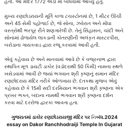
હતી. આ મંદિર 1772 એડી માં બાંધવામાં આવ્યું હતું.
મુખ્ય રણછોડરાયની મૂર્તિ કાળા ટચસ્ટોનમાં છે, 1 મીટર ઊંચી
અને 45 સેમી પહોળાઈ છે, જે સોના, ઝવેરાત અને મોંઘા
વસ્ત્રોથી ભરપૂર રીતે શણગારેલી છે. તેનું સિંહાસન, ચાંદી અને
સોનામાં ઢોળાયેલ લાકડાની કોતરણીની અલંકૃત માસ્ટરપીસ,
બરોડાના ગાયકવાડ દ્વારા રજૂ કરવામાં આવી હતી.
એવું કહેવાય છે અને માનવામાં આવે છે કે વજ્રનાભ દ્વારા
સ્થાપિત મૂળ ડાયટી ડાકોર (વડોદરાથી 50 કિમી) નામના સ્થળે
ખસેડવામાં આવી છે જ્યાં ભગવાન શ્રી કૃષ્ણનું સમાન મંદિર
રણછોદરાય મંદિર તરીકે ઓળખાય છે. દંતકથા મુજબ એવું
કહેવાય છે કે 15મી સદી દરમિયાન ભગવાન શ્રી કૃષ્ણના એક
પ્રખર ભક્ત, બદાના નામથી ભગવાન શ્રી કૃષ્ણના દર્શન
કરવા માટે દરરોજ દ્વારકા આવતા હતા.
ગુજરાતમાં ડાકોર રણછોડરાયજી મંદિર પર
નિ
બંધ.2024
essay on Dakor Ranchhodraiji Temple In Gujarat