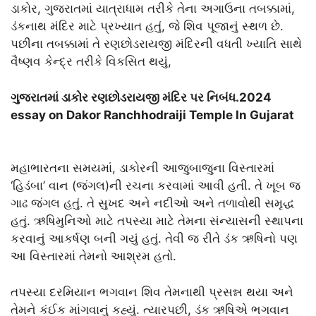
ડાકોર, ગુજરાતમાં યાત્રાધામ તરીકે તેના અગાઉના તબક્કામાં,
ડંકનાથ મંદિર માટે પ્રખ્યાત હતું, જે શિવ પૂજાનું સ્થળ છે.
પછીના તબક્કામાં તે રણછોડરાયજી મંદિરની વધતી ખ્યાતિ સાથે
વૈષ્ણવ કેન્દ્ર તરીકે વિકસિત થયું,
ગુજરાતમાં ડાકોર રણછોડરાયજી મંદિર પર નિબંધ.2024
essay on Dakor Ranchhodraiji Temple In Gujarat
મહાભારતના સમયમાં, ડાકોરની આજુબાજુના વિસ્તારમાં
‘હિડંબા’ વાન (જંગલ)ની રચના કરવામાં આવી હતી. તે ખૂબ જ
ગાઢ જંગલ હતું. તે સુખદ અને નદીઓ અને તળાવોથી સમૃદ્ધ
હતું. ઋષિમુનિઓ માટે તપસ્યા માટે તેમના સંન્યાસની સ્થાપના
કરવાનું આકર્ષણ બની ગયું હતું. તેવી જ રીતે ડંક ઋષિનો પણ
આ વિસ્તારમાં તેમનો આશ્રમ હતો.
તપસ્યા દરમિયાન ભગવાન શિવ તેમનાથી પ્રસન્ન થયા અને
તેમને કંઈક માંગવાનું કહ્યું. ત્યારપછી, ડંક ઋષિએ ભગવાન