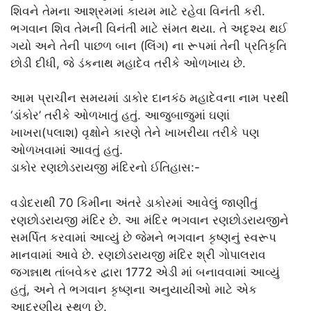
શિવને તેમના આશ્રમમાં કાયમ માટે રહેવા વિનંતી કરી.
ભગવાન શિવ તેમની વિનંતી માટે સંમત થયા. તે અદૃશ્ય થઈ
ગયો અને તેની પાછળ બાન (લિંગ) ના રૂપમાં તેની પ્રતિકૃતિ
છોડી દીધી, જે ડંકનાથ મહાદેવ તરીકે ઓળખાય છે.
આમ પ્રાચીન સમયમાં ડાકોર દાનકંઠ મહાદેવના નામ પરથી
‘ડાંકોર’ તરીકે ઓળખાતું હતું. આજુબાજુમાં ઘણાં
ખાખરા(પલાશ) વૃક્ષોને કારણે તેને ખાખરીયા તરીકે પણ
ઓળખવામાં આવતું હતું.
ડાકોર રણછોડરાયજી મંદિરનો ઈતિહાસ:-
વડોદરાથી 70 કિમીના અંતરે ડાકોરમાં આવેલું જાણીતું
રણછોડરાયજી મંદિર છે. આ મંદિર ભગવાન રણછોડરાયજીને
સમર્પિત કરવામાં આવ્યું છે જેમને ભગવાન કૃષ્ણનું સ્વરૂપ
માનવામાં આવે છે. રણછોડરાયજી મંદિર શ્રી ગોપાલરાવ
જગન્નાથ તાંબવેકર દ્વારા 1772 એડી માં બનાવવામાં આવ્યું
હતું, અને તે ભગવાન કૃષ્ણના અનુયાયીઓ માટે એક
આદરણીય સ્થળ છે.