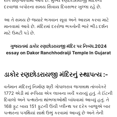
રીતે શણગારવામાં આવે છે. મુખ્ય રણછોડરાયજી મંદિરના
દરવાજા બપોરના સમય સિવાય દિવસભર ખુલ્લા રહે છે.
આ તે સમય છે જ્યારે ભગવાન સૂવા અને આરામ કરવા માટે
માનવામાં આવે છે. મંદિરમાં દરરોજ ભક્તોની ભારે ભીડ દર્શન
માટે ઉમટી પડે છે.
ગુજરાતમાં ડાકોર રણછોડરાયજી મંદિર પર નિબંધ.2024
essay on Dakor Ranchhodraiji Temple In Gujarat
ડાકોર રણછોડરાયજી મંદિરનું સ્થાપત્ય :-
વર્તમાન મંદિરનું નિર્માણ શ્રી ગોપાલરાવ જગન્નાથ તાંબવેકરે
1772 એડી માં રૂપિયા એક લાખના ખર્ચે કરાવ્યું હતું. તે ઈંટની
દિવાલો અને પત્થરોના થાંભલાઓથી બાંધવામાં આવ્યું હતું. તે
168 ફુટ બાય 151 ફુટની ઉંચી પ્લીન્થ પર દરેક બાજુએ બાર
પત્થરના પગથિયાં સાથે ઉભું કરવામાં આવ્યું છે અને તેની