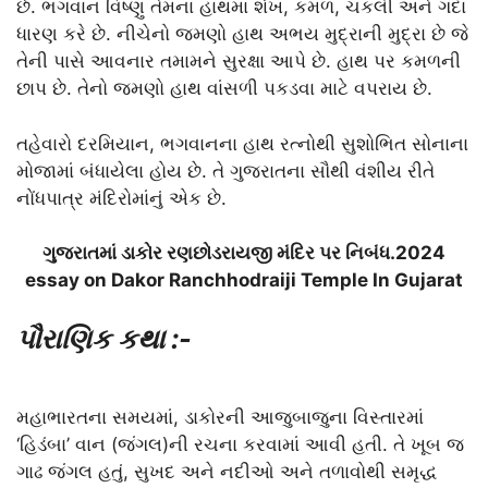
છે. ભગવાન વિષ્ણુ તેમના હાથમાં શંખ, કમળ, ચકલી અને ગદા
ધારણ કરે છે. નીચેનો જમણો હાથ અભય મુદ્રાની મુદ્રા છે જે
તેની પાસે આવનાર તમામને સુરક્ષા આપે છે. હાથ પર કમળની
છાપ છે. તેનો જમણો હાથ વાંસળી પકડવા માટે વપરાય છે.
તહેવારો દરમિયાન, ભગવાનના હાથ રત્નોથી સુશોભિત સોનાના
મોજામાં બંધાયેલા હોય છે. તે ગુજરાતના સૌથી વંશીય રીતે
નોંધપાત્ર મંદિરોમાંનું એક છે.
ગુજરાતમાં ડાકોર રણછોડરાયજી મંદિર પર નિબંધ.2024
essay on Dakor Ranchhodraiji Temple In Gujarat
પૌરાણિક કથા :-
મહાભારતના સમયમાં, ડાકોરની આજુબાજુના વિસ્તારમાં
‘હિડંબા’ વાન (જંગલ)ની રચના કરવામાં આવી હતી. તે ખૂબ જ
ગાઢ જંગલ હતું, સુખદ અને નદીઓ અને તળાવોથી સમૃદ્ધ