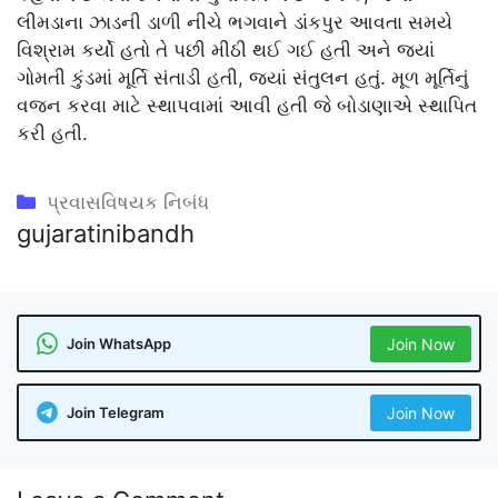
લીમડાના ઝાડની ડાળી નીચે ભગવાને ડાંકપુર આવતા સમયે
વિશ્રામ કર્યો હતો તે પછી મીઠી થઈ ગઈ હતી અને જ્યાં
ગોમતી કુંડમાં મૂર્તિ સંતાડી હતી, જ્યાં સંતુલન હતું. મૂળ મૂર્તિનું
વજન કરવા માટે સ્થાપવામાં આવી હતી જે બોડાણાએ સ્થાપિત
કરી હતી.
Categories
પ્રવાસવિષયક નિબંધ
gujaratinibandh
Join WhatsApp
Join Now
Join Telegram
Join Now