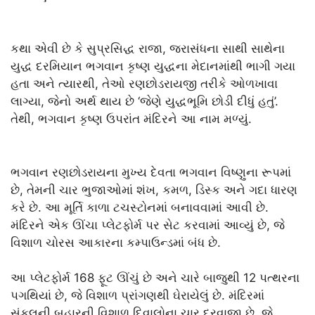
કથા એવી છે કે સુપ્રસિદ્ધ રાજા, જરાસંધના સાથી સાથેના
યુદ્ધ દરમિયાન ભગવાન કૃષ્ણ યુદ્ધના મેદાનમાંથી ભાગી ગયા
હતા અને ત્યારથી, તેઓ રણછોડરાયજી તરીકે ઓળખાવા
લાગ્યા, જેનો અર્થ થાય છે ‘જેણે યુદ્ધભૂમિ છોડી દીધું હતું’.
તેથી, ભગવાન કૃષ્ણ ઉપરાંત મંદિરને આ નામ મળ્યું.
ભગવાન રણછોડરાયના મુખ્ય દેવતા ભગવાન વિષ્ણુના રૂપમાં
છે, તેમની ચાર ભુજાઓમાં શંખ, કમળ, ડિસ્ક અને ગદા ધારણ
કરે છે. આ મૂર્તિ કાળા ટચસ્ટોનમાં બનાવવામાં આવી છે.
મંદિરને એક ઊંચા પ્લેટફોર્મ પર સેટ કરવામાં આવ્યું છે, જે
વિશાળ ચોરસ આકારના કમ્પાઉન્ડમાં બંધ છે.
આ પ્લેટફોર્મ 168 ફૂટ ઊંચું છે અને ચારે બાજુથી 12 પત્થરના
પગથિયાં છે, જે વિશાળ પ્રાંગણથી ઘેરાયેલું છે. મંદિરમાં
સંકુલની બહારની વિશાળ દિવાલોના ચાર દરવાજા છે, જે