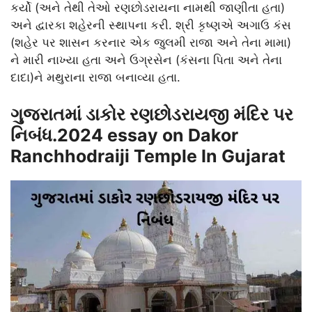
કર્યો (અને તેથી તેઓ રણછોડરાયના નામથી જાણીતા હતા)
અને દ્વારકા શહેરની સ્થાપના કરી. શ્રી કૃષ્ણએ અગાઉ કંસ
(શહેર પર શાસન કરનાર એક જુલમી રાજા અને તેના મામા)
ને મારી નાખ્યા હતા અને ઉગ્રસેન (કંસના પિતા અને તેના
દાદા)ને મથુરાના રાજા બનાવ્યા હતા.
ગુજરાતમાં ડાકોર રણછોડરાયજી મંદિર પર
નિબંધ.2024 essay on Dakor
Ranchhodraiji Temple In Gujarat