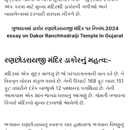
એક કરવા માટે મુખ્ય મંદિરથી ડાકોરની ગલીઓ અને
બાયલેન્સમાં દરબારી સરઘસ નીકળે છે.
ગુજરાતમાં ડાકોર રણછોડરાયજી મંદિર પર નિબંધ.2024
essay on Dakor Ranchhodraiji Temple In Gujarat
રણછોડરાયજી મંદિર ડાકોરનું મહત્વ:-
મંદિરમાં એક સુંદર માળખું છે જે પરંપરાગતતાની વાત કરે છે. તે
વિસ્તૃત ચોરસ સંકુલ ધરાવે છે. તેની ઉંચાઈ 168 ફૂટ બાય 151
ફૂટ વધારીને દરેક બાજુએ 12 પથ્થરનાં પગથિયાં છે. તેની
આસપાસ એક શાંત જગ્યા ધરાવતું આંગણું છે. ગોમતી તળાવના
કિનારે મંદિરનો મુખ્ય દરવાજો આવેલો છે.
ભગવાન રણછોડરાયનું સ્વરૂપ ચાર હાથવાળા ભગવાન વિષ્ણુનું