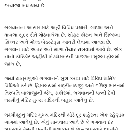
દરવાજા બંધ થાય છે
ભગવાનના આરામ માટે અહીં વિવિધ પથારી, ગાદલા અને
ધાબળા સુંદર રીતે ગોઠવાયેલા છે. સોફ્ટ કોટન અને સિલ્કમાં
સિલ્વર અને ગોલ્ડ બેડસ્ટેડ્સ આવરી લેવામાં આવ્યા છે.
ભગવાન માટે અત્તર અને માળા તૈયાર રાખવામાં આવે છે. એક
નાનો કોરિડોર અહીંથી બેડચેમ્બરની પાછળના ખુલ્લા હોલમાં
જાય છે,
જ્યાં યાત્રાળુઓ ભગવાનને ખુશ કરવા માટે વિવિધ ધાર્મિક
વિધિઓ કરે છે. હિમાલયમાં બદ્રીનાથજી અને દક્ષિણ ભારતમાં
તિરુપતિ બાલાજીની જેમ, ડાકોરમાં, ભગવાનની પત્ની દેવી
લક્ષ્મીનું મંદિર મુખ્ય મંદિરની બહાર આવેલું છે.
લક્ષ્મીજીનું મંદિર મુખ્ય મંદિરથી થોડે દૂર શહેરના એક રહેણાંક
ભાગમાં આવેલું છે. એવું માનવામાં આવે છે કે ભગવાન દર
શુક્રવારે તેમની પત્નીની મુલાકાત લે છે – શુક્રવારે દંપતીને