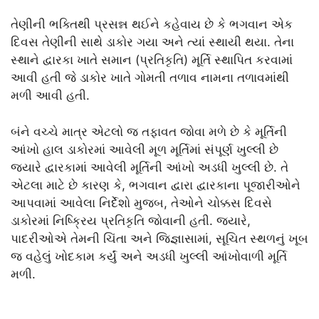
તેણીની ભક્તિથી પ્રસન્ન થઈને કહેવાય છે કે ભગવાન એક
દિવસ તેણીની સાથે ડાકોર ગયા અને ત્યાં સ્થાયી થયા. તેના
સ્થાને દ્વારકા ખાતે સમાન (પ્રતિકૃતિ) મૂર્તિ સ્થાપિત કરવામાં
આવી હતી જે ડાકોર ખાતે ગોમતી તળાવ નામના તળાવમાંથી
મળી આવી હતી.
બંને વચ્ચે માત્ર એટલો જ તફાવત જોવા મળે છે કે મૂર્તિની
આંખો હાલ ડાકોરમાં આવેલી મૂળ મૂર્તિમાં સંપૂર્ણ ખુલ્લી છે
જ્યારે દ્વારકામાં આવેલી મૂર્તિની આંખો અડધી ખુલ્લી છે. તે
એટલા માટે છે કારણ કે, ભગવાન દ્વારા દ્વારકાના પૂજારીઓને
આપવામાં આવેલા નિર્દેશો મુજબ, તેઓને ચોક્કસ દિવસે
ડાકોરમાં નિષ્ક્રિય પ્રતિકૃતિ જોવાની હતી. જ્યારે,
પાદરીઓએ તેમની ચિંતા અને જિજ્ઞાસામાં, સૂચિત સ્થળનું ખૂબ
જ વહેલું ખોદકામ કર્યું અને અડધી ખુલ્લી આંખોવાળી મૂર્તિ
મળી.