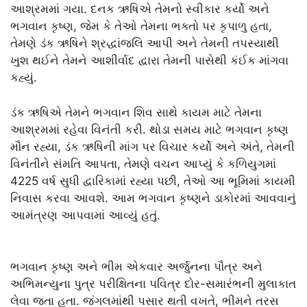
આશ્રમમાં ગયા. દનક ઋષિએ તેમનો સ્વીકાર કર્યો અને
ભગવાન કૃષ્ણ, જેમ કે તેઓ તેમના ભક્તો પર કૃપાળુ હતા,
તેમણે ડંક ઋષિને શ્રદ્ધાંજલિ આપી અને તેમની તપસ્યાથી
ખુશ થઈને તેમને આશીર્વાદ દ્વારા તેમની પાસેથી કંઈક માંગવા
કહ્યું.
ડંક ઋષિએ તેમને ભગવાન શિવ સાથે કાયમ માટે તેમના
આશ્રમમાં રહેવા વિનંતી કરી. થોડા સમય માટે ભગવાન કૃષ્ણ
મૌન રહ્યા, ડંક ઋષિની માંગ પર વિચાર કર્યો અને અંતે, તેમની
વિનંતીને સંમતિ આપતા, તેમણે વચન આપ્યું કે કળિયુગમાં
4225 વર્ષ સુધી દ્વારિકામાં રહ્યા પછી, તેઓ આ ભૂમિમાં કાયમી
નિવાસ કરવા આવશે. આમ ભગવાન કૃષ્ણને ડાકોરમાં આવવાનું
આમંત્રણ આપવામાં આવ્યું હતું.
ભગવાન કૃષ્ણ અને ભીમ એકવાર અર્જુનના પૌત્ર અને
અભિમન્યુના પુત્ર પરીક્ષિતના પવિત્ર દોર-સમારંભની મુલાકાત
લેવા જતા હતા. જંગલમાંથી પસાર થતી વખતે, ભીમને તરસ