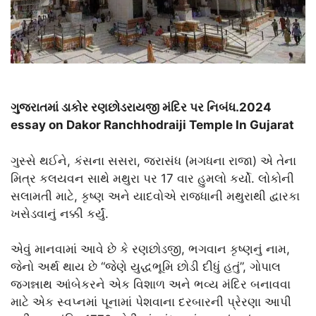
ગુજરાતમાં ડાકોર રણછોડરાયજી મંદિર પર નિબંધ.2024
essay on Dakor Ranchhodraiji Temple In Gujarat
ગુસ્સે થઈને, કંસના સસરા, જરાસંધ (મગધના રાજા) એ તેના
મિત્ર કલયવન સાથે મથુરા પર 17 વાર હુમલો કર્યો. લોકોની
સલામતી માટે, કૃષ્ણ અને યાદવોએ રાજધાની મથુરાથી દ્વારકા
ખસેડવાનું નક્કી કર્યું.
એવું માનવામાં આવે છે કે રણછોડજી, ભગવાન કૃષ્ણનું નામ,
જેનો અર્થ થાય છે “જેણે યુદ્ધભૂમિ છોડી દીધું હતું”, ગોપાલ
જગન્નાથ આંબેકરને એક વિશાળ અને ભવ્ય મંદિર બનાવવા
માટે એક સ્વપ્નમાં પૂનામાં પેશવાના દરબારની પ્રેરણા આપી