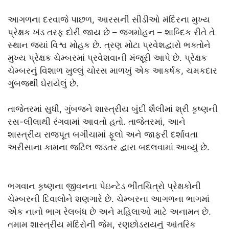
આગળના દરવાજે પાછળ, આરસની સીડીઓ મંદિરના મુખ્ય
પ્રેક્ષક ખંડ તરફ દોરી જાય છે – જગમોહન – શાબ્દિક રીતે તે
સ્થાન જ્યાં વિશ્વ મોહક છે. ત્રણ મોટા પ્રવેશદ્વારો ભક્તોને
મુખ્ય પ્રેક્ષક ચેમ્બરમાં પ્રવેશવાની મંજૂરી આપે છે. પ્રેક્ષક
ચેમ્બરનું વિશાળ ખુલ્લું ચોરસ માળખું એક આકર્ષક, ચમકદાર
ગુંબજથી ઘેરાયેલું છે.
તાજેતરમાં સુધી, ગુંબજને શાસ્ત્રીય બુંદી શૈલીમાં શ્રી કૃષ્ણની
રસ-લીલાથી રંગવામાં આવતો હતો. તાજેતરમાં, આને
શાસ્ત્રીય રાજપૂત બગીચામાં ફૂલો અને જાફરી દર્શાવતા
અરીસાના કામના જટિલ જડતર દ્વારા બદલવામાં આવ્યું છે.
ભગવાન કૃષ્ણના જીવનના પેઇન્ટેડ ભીંતચિત્રો પ્રેક્ષકોની
ચેમ્બરની દિવાલોને શણગારે છે. ચેમ્બરના આગળના ભાગમાં
એક નાનો ભાગ રેલબંધ છે અને મહિલાઓ માટે અનામત છે.
તમામ શાસ્ત્રીય મંદિરોની જેમ, રણછોડરાયનું આંતરિક