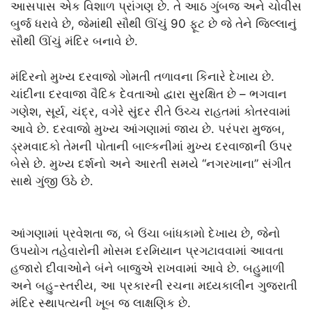
આસપાસ એક વિશાળ પ્રાંગણ છે. તે આઠ ગુંબજ અને ચોવીસ
બુર્જ ધરાવે છે, જેમાંથી સૌથી ઊંચું 90 ફૂટ છે જે તેને જિલ્લાનું
સૌથી ઊંચું મંદિર બનાવે છે.
મંદિરનો મુખ્ય દરવાજો ગોમતી તળાવના કિનારે દેખાય છે.
ચાંદીના દરવાજા વૈદિક દેવતાઓ દ્વારા સુરક્ષિત છે – ભગવાન
ગણેશ, સૂર્ય, ચંદ્ર, વગેરે સુંદર રીતે ઉચ્ચ રાહતમાં કોતરવામાં
આવે છે. દરવાજો મુખ્ય આંગણામાં જાય છે. પરંપરા મુજબ,
ડ્રમવાદકો તેમની પોતાની બાલ્કનીમાં મુખ્ય દરવાજાની ઉપર
બેસે છે. મુખ્ય દર્શનો અને આરતી સમયે “નગરખાના” સંગીત
સાથે ગુંજી ઉઠે છે.
આંગણામાં પ્રવેશતા જ, બે ઉંચા બાંધકામો દેખાય છે, જેનો
ઉપયોગ તહેવારોની મોસમ દરમિયાન પ્રગટાવવામાં આવતા
હજારો દીવાઓને બંને બાજુએ રાખવામાં આવે છે. બહુમાળી
અને બહુ-સ્તરીય, આ પ્રકારની રચના મધ્યકાલીન ગુજરાતી
મંદિર સ્થાપત્યની ખૂબ જ લાક્ષણિક છે.