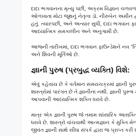
દાદા ભગવાનના મૃત્યુ પછી, અક્રમ વિજ્ઞાન ચળવળ 
ઓળખાતા મોટા જૂથનું નેતૃત્વ ડૉ. નીરુબેન અમીન દ્વા
હતું. ત્યારપછી, અને અત્યાર સુધી, દાદા ભગવાન ફ
આધ્યાત્મિક સમકાલીન અને અનુગામી છે.
આજની તારીખમાં, દાદા ભગવાન ફાઉન્ડેશને નવ “ત્રિમં
અને શિવની મૂર્તિઓ છે.
જ્ઞાની પુરુષ (પ્રબુદ્ધ વ્યક્તિ) વિશે:
એવું કહેવાય છે કે વર્તમાન સમયચક્રમાં જ્ઞાની પુર
શાસ્ત્રોમાં પારંગત છે તે જ્ઞાનીના નથી. જ્ઞાની પુ
આપવાની આધ્યાત્મિક શક્તિ ધરાવે છે.
માત્ર એક જ્ઞાની પુરુષ જે તમામ સાંસારિક આસક્ત
ધરાવે છે. શાસ્ત્રો વાંચવાથી આત્મજ્ઞાન કે મુક્તિ મ
જીવંત જ્ઞાની સાથે સીધા સંપર્ક દ્વારા જ પ્રાપ્ત કરી