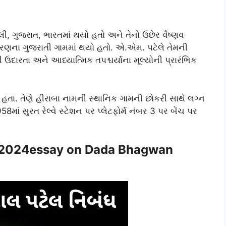
, ગુજરાત, ભારતમાં થયો હતો અને તેનો ઉછેર વૈષ્ણવ
દરણના ગુજરાતી ગામમાં થયો હતો. એ.એમ. પટેલે તેમની
ઉદારતા અને આધ્યાત્મિક તપશ્ચર્યાના મૂલ્યોની પ્રારંભિક
તા. તેણે હીરાબા નામની સ્થાનિક ગામની છોકરી સાથે લગ્ન
58માં સુરત રેલ્વે સ્ટેશન પર પ્લેટફોર્મ નંબર 3 પર બેંચ પર
ંધ.2024essay on Dada Bhagwan