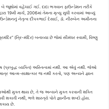
બે જૂથોમાં વહેંચાઈ ગઈ. દાદા ભગવાન ફાઉન્ડેશન તરીકે
રા 19મી માર્ચ, 2006માં તેમના મૃત્યુ સુધી કરવામાં આવ્યું
ાઉન્ડેશનનું નેતૃત્વ દીપકભાઈ દેસાઈ, ડૉ. નીરુબેન અમીનના
દિર” (ત્રિ-મંદિર) બનાવ્યા છે જેમાં સીમંધર સ્વામી, વિષ્ણુ
ુષ (પ્રબુદ્ધ વ્યક્તિ) અસ્તિત્વમાં નથી. આ એવું નથી. જેઓ
રૂષ માત્ર આત્મ-સાક્ષાત્કાર જ નથી કરતો, પણ અન્યને જ્ઞાન
િઓથી મુક્ત થાય છે, તે જ અન્યને મુક્ત કરવાની શક્તિ
ેળવી શકાતી નથી, ભલે શાસ્ત્રો પોતે જ્ઞાનીના શબ્દો હોય.
 શકાય છે.