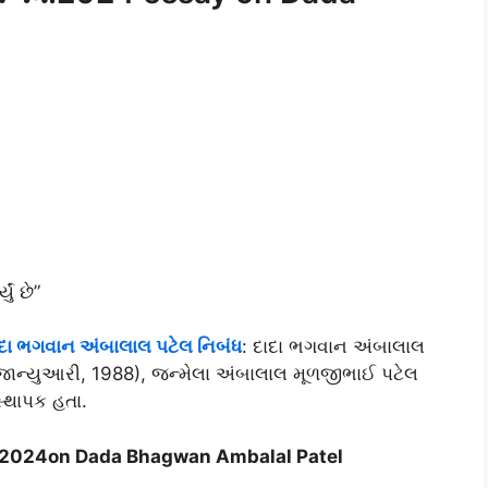
ું છે”
ા ભગવાન અંબાલાલ પટેલ નિબંધ
: દાદા ભગવાન અંબાલાલ
 જાન્યુઆરી, 1988), જન્મેલા અંબાલાલ મૂળજીભાઈ પટેલ
્થાપક હતા.
ંધ.2024on Dada Bhagwan Ambalal Patel