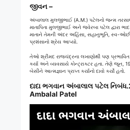
જીવન –
અંબાલાલ મુલજીભાઈ (A.M.) પટેલનો જન્મ તરસાલી
માતાપિતા મુલજીભાઈ અને જવેરબા પટેલ દ્વારા ભા
માતાને તેમની અંદર અહિંસા, સહાનુભૂતિ, સ્વ-ઓછી 
પ્રશંસાનો શ્રેય આપ્યો.
તેઓ શ્રીમદ રાજચંદ્રના લખાણોથી પણ પ્રભાવિત હ
કર્યા અને વ્યવસાયે કોન્ટ્રાક્ટર હતા. તેણે જૂન, 19
બેસીને આત્મજ્ઞાન પ્રાપ્ત કર્યાનો દાવો કર્યો હતો.
દાદા ભગવાન અંબાલાલ પટેલ નિબ
Ambalal Patel