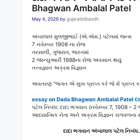
Bhagwan Ambalal Patel
May 4, 2026
by
gujaratinibandh
અંબાલાલ મુલજીભાઈ (એ.એમ.) પટેલમાં જન્મ
7 નવેમ્બર 1908 ના રોજ
તરસાલી, ગુજરાત, ભારતમાં
2 જાન્યુઆરી 1988ના રોજ અવસાન થયું
તત્ત્વજ્ઞાન અક્રમ વિજ્ઞાન
અવતરણ “જગત એ સુખ પ્રાપ્ત કરે જે મેં પ્રાપ્ત કર્ય
essay on Dada Bhagwan Ambalal Patel દાદ
પટેલ નિબંધ: દાદા ભગવાન (નવેમ્બર 7, 1908 – 2
આધ્યાત્મિક નેતા અને અક્રમ વિજ્ઞાન ચળવળના સ
દાદા ભગવાન અંબાલાલ પટેલ નિબ