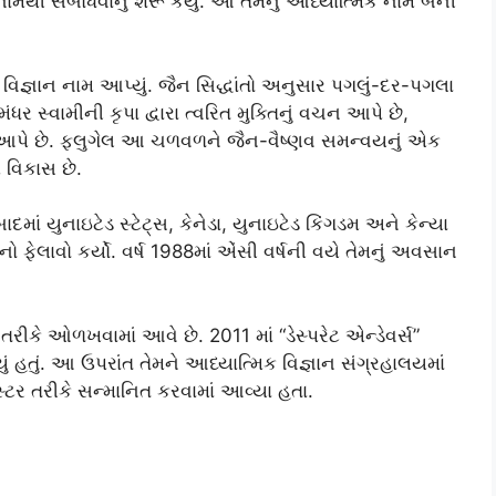
થી સંબોધવાનું શરૂ કર્યું. આ તેમનું આધ્યાત્મિક નામ બની
જ્ઞાન નામ આપ્યું. જૈન સિદ્ધાંતો અનુસાર પગલું-દર-પગલા
 સ્વામીની કૃપા દ્વારા ત્વરિત મુક્તિનું વચન આપે છે,
 આપે છે. ફ્લુગેલ આ ચળવળને જૈન-વૈષ્ણવ સમન્વયનું એક
પ વિકાસ છે.
માં યુનાઇટેડ સ્ટેટ્સ, કેનેડા, યુનાઇટેડ કિંગડમ અને કેન્યા
ફેલાવો કર્યો. વર્ષ 1988માં એંસી વર્ષની વયે તેમનું અવસાન
રીકે ઓળખવામાં આવે છે. 2011 માં “ડેસ્પરેટ એન્ડેવર્સ”
યું હતું. આ ઉપરાંત તેમને આધ્યાત્મિક વિજ્ઞાન સંગ્રહાલયમાં
્ટર તરીકે સન્માનિત કરવામાં આવ્યા હતા.