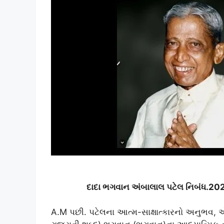
દાદા ભગવાન અંબાલાલ પટેલ નિબંધ.2
A.M પછી. પટેલના આત્મ-સાક્ષાત્કારનો અનુભવ, 