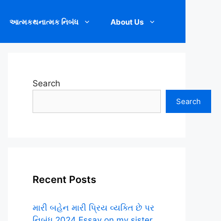
આત્મકથનાત્મક નિબંધ
About Us
Search
Search
Recent Posts
મારી બહેન મારી પ્રિય વ્યક્તિ છે પર
નિબંધ.2024 Essay on my sister