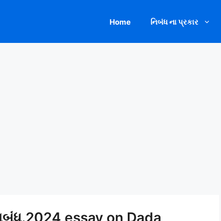
Home
નિબંધ ના પ્રકાર
નિબંધ.2024 essay on Dada