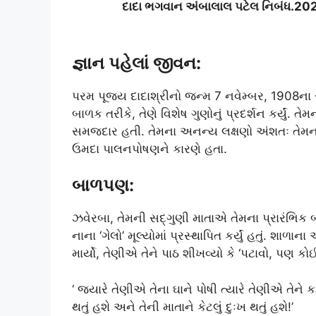
દાદા ભગવાન અંબાલાલ પટેલ નિબંધ.2
જ્ઞાન પહેલાં જીવન:
પરમ પૂજ્ય દાદાશ્રીનો જન્મ 7 નવેમ્બર, 1908ના
બાળક તરીકે, તેણે વિશેષ ગુણોનું પ્રદર્શન કર્યું.
સમજદાર હતી. તેમના અનન્ય લક્ષણો અંશતઃ તેમના 
ઉમદા પાલનપોષણને કારણે હતા.
બાળપણ:
ઝવેરબા, તેમની સદ્ગુણી માતાએ તેમના પ્રારંભિક
નાના ‘ગેલો’ મૂલ્યોમાં પ્રસ્થાપિત કર્યું હતું. શ
માર્યો, તેણીએ તેને પાઠ શીખવ્યો કે ‘પટાવો, પણ કો
‘ જ્યારે તેણીએ તેના ઘાને પોષી ત્યારે તેણીએ તેને કહ
થતું હશે અને તેની માતાને કેટલું દુઃખ થતું હશે!’