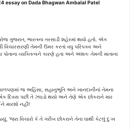
024 essay on Dada Bhagwan Ambalal Patel
 રોજ ગુજરાત, ભારતના તરસાડી શહેરમાં થયો હતો. એક
 તેમની વિચારસરણી તેમની ઉંમર કરતાં વધુ પરિપક્વ અને
પોતાના વ્યક્તિત્વને કારણે હતા અને અંશતઃ તેમની માતાના
 બાળપણમાં જ અહિંસા, સહાનુભૂતિ અને ખાનદાનીનાં તેમના
ાળાના એક દિવસ પછી તે ઝઘડો થયો અને તેણે એક છોકરાને માર
ઈને મારશો નહીં!
્યું, ‘જરા વિચારો કે તે ગરીબ છોકરાને તેના ઘાથી કેટલું દુઃખ