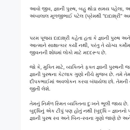
આવો જીવ, જ્ઞાની પુરુષ, બહુ થોડા સમય પહેલા, આપ
અંબાલાલ મૂળજીભાઈ પટેલ (પ્રેમથી “દાદાશ્રી” 
પરમ પૂજ્ય દાદાશ્રી કહેતા હતા કે જ્ઞાની પુરુષ અને 
આત્માને સાક્ષાત્કાર કર્યો નથી, પરંતુ તે યોગ્ય કર્મોમ
જીવનની શોધમાં લોકો માટે મદદરૂપ છે.
જો કે, મુક્તિ માટે, વ્યક્તિને ફક્ત જ્ઞાની પુરુષન
જ્ઞાની પુરુષના કેટલાક ગુણો નીચે મુજબ છે. તમે ત
દીપકભાઈમાં અવલોકન કરવા બંધાયેલા છો. તેમની વ
જીતી લેશે.
તેમનું નિર્મળ સ્મિત વ્યક્તિના દુઃખને ભૂલી જાય છે
બુદ્ધિનું એક ટીપું પણ હોતું નથી (બુદ્ધિ – જ્ઞાન
જ્ઞાની પુરુષ સ્વ અને બિન-સ્વના ગુણો જાણે છે અન