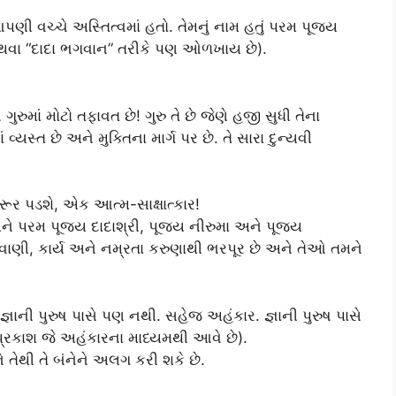
ણી વચ્ચે અસ્તિત્વમાં હતો. તેમનું નામ હતું પરમ પૂજ્ય
અથવા “દાદા ભગવાન” તરીકે પણ ઓળખાય છે).
ગુરુમાં મોટો તફાવત છે! ગુરુ તે છે જેણે હજી સુધી તેના
ાં વ્યસ્ત છે અને મુક્તિના માર્ગ પર છે. તે સારા દુન્યવી
ી જરૂર પડશે, એક આત્મ-સાક્ષાત્કાર!
ેમને પરમ પૂજ્ય દાદાશ્રી, પૂજ્ય નીરુમા અને પૂજ્ય
ાણી, કાર્ય અને નમ્રતા કરુણાથી ભરપૂર છે અને તેઓ તમને
. જ્ઞાની પુરુષ પાસે પણ નથી. સહેજ અહંકાર. જ્ઞાની પુરુષ પાસે
નો પ્રકાશ જે અહંકારના માધ્યમથી આવે છે).
ે તેથી તે બંનેને અલગ કરી શકે છે.