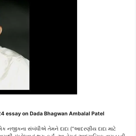
024 essay on Dada Bhagwan Ambalal Patel
એક નજીકના સંબંધીએ તેમને દાદા (“આદરણીય દાદા માટે