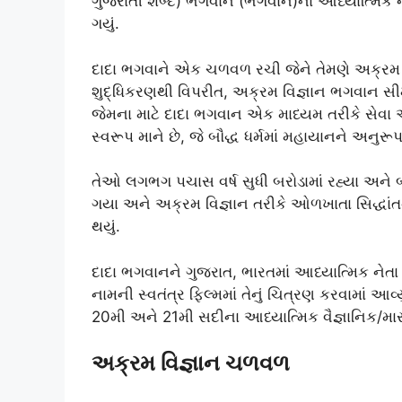
ગુજરાતી શબ્દ) ભગવાન (ભગવાન)ના આધ્યાત્મિક નામ
ગયું.
દાદા ભગવાને એક ચળવળ રચી જેને તેમણે અક્રમ વિ
શુદ્ધિકરણથી વિપરીત, અક્રમ વિજ્ઞાન ભગવાન સીમંધર
જેમના માટે દાદા ભગવાન એક માધ્યમ તરીકે સેવા
સ્વરૂપ માને છે, જે બૌદ્ધ ધર્મમાં મહાયાનને અનુરૂ
તેઓ લગભગ પચાસ વર્ષ સુધી બરોડામાં રહ્યા અને બાદ
ગયા અને અક્રમ વિજ્ઞાન તરીકે ઓળખાતા સિદ્ધાંતનો 
થયું.
દાદા ભગવાનને ગુજરાત, ભારતમાં આધ્યાત્મિક નેતા ત
નામની સ્વતંત્ર ફિલ્મમાં તેનું ચિત્રણ કરવામાં આવ્
20મી અને 21મી સદીના આધ્યાત્મિક વૈજ્ઞાનિક/માસ
અક્રમ વિજ્ઞાન ચળવળ