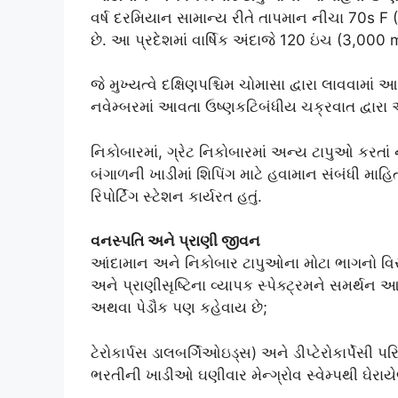
વર્ષ દરમિયાન સામાન્ય રીતે તાપમાન નીચા 70s 
છે. આ પ્રદેશમાં વાર્ષિક અંદાજે 120 ઇંચ (3,000
જે મુખ્યત્વે દક્ષિણપશ્ચિમ ચોમાસા દ્વારા લાવવામાં
નવેમ્બરમાં આવતા ઉષ્ણકટિબંધીય ચક્રવાત દ્વારા 
નિકોબારમાં, ગ્રેટ નિકોબારમાં અન્ય ટાપુઓ કરતાં 
બંગાળની ખાડીમાં શિપિંગ માટે હવામાન સંબંધી માહિ
રિપોર્ટિંગ સ્ટેશન કાર્યરત હતું.
વનસ્પતિ અને પ્રાણી જીવન
આંદામાન અને નિકોબાર ટાપુઓના મોટા ભાગનો વિસ્
અને પ્રાણીસૃષ્ટિના વ્યાપક સ્પેક્ટ્રમને સમર્થન આ
અથવા પેડૌક પણ કહેવાય છે;
ટેરોકાર્પસ ડાલબર્ગિઓઇડ્સ) અને ડીપ્ટેરોકાર્પેસી પ
ભરતીની ખાડીઓ ઘણીવાર મેન્ગ્રોવ સ્વેમ્પથી ઘેરાયે