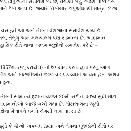
કડો ટાપુઓનો સમાવેશ કરે છે, તેમાંથી બહુ ઓછા લોકો વસે
 ટેકો આપે છે, જ્યારે નિકોબાર ટાપુઓમાંથી માત્ર 12 જ
ના વસાહતીઓ અને તેમના વંશજોનો સમાવેશ થાય છે.
તમિલ, તેલુગુ અને મલયાલમ પણ સામાન્ય છે. આંદામાન
ાસિક રીતે નાના અલગ જૂથોનો સમાવેશ કરે છે –
. 1857માં રજૂ કરાયેલ) નો ઉપયોગ કરતા હતા પરંતુ આગ
ુગોંગ અને માછલીઓને જાળ વડે પકડવામાં આવતા હતા અથવા
ા હતા.
તેમની સામાન્ય દુશ્મનાવટએ 20મી સદીના મધ્ય સુધી મોટા
ેશી આંદામાનીઓ આજે બચી ગયા છે, મોટાભાગના જૂથો
ના મેળાપને પગલે રોગથી નાશ પામ્યા છે.
ો કે જેઓ અકબંધ રહ્યા અને તેમના પૂર્વજોની રીતો પર