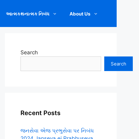
આત્મકથનાત્મક નિબંધ
About Us
Search
Search
Recent Posts
જનસેવા એજ પ્રભુસેવા પર નિબંધ
2024 Janseva ej Prabhuseva