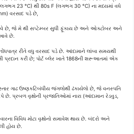
F (લગભગ 23 °C) થી 80s F (લગભગ 30 °C) ના મધ્યમાં વધે
 mm) વરસાદ પડે છે,
 આવે છે, જે મે થી સપ્ટેમ્બર સુધી ફૂંકાય છે અને ઓક્ટોબર અને
આવે છે.
નોંધપાત્ર રીતે વધુ વરસાદ પડે છે. આંદામાને લાંબા સમયથી
તી પ્રદાન કરી છે; પોર્ટ બ્લેર ખાતે 1868ની શરૂઆતમાં એક
તાર ગાઢ ઉષ્ણકટિબંધીય જંગલોથી ઢંકાયેલો છે, જે વનસ્પતિ
પે છે. પ્રબળ વૃક્ષોની પ્રજાતિઓમાં નારા (આંદામાન રેડવુડ,
રિવારના વિવિધ મોટા વૃક્ષોનો સમાવેશ થાય છે. બંદરો અને
લી હોય છે.