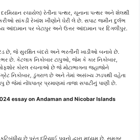
્ષો દરમિયાન રચાયેલ) રેતીના પત્થર, ચૂનાના પત્થર અને શેલથી
કરીઓ સાંકડી રેખાંશ ખીણોને ઘેરી લે છે. સપાટ જમીન દુર્લભ
મધ્ય આંદામાન પર બેટાપુર અને ઉત્તર આંદામાન પર દિગલીપુર.
ટેડ છે, જે સુરક્ષિત બંદરો અને ભરતીની ખાડીઓ બનાવે છે.
યસભર છે. કેટલાક નિકોબાર ટાપુઓ, જેમ કે કાર નિકોબાર,
 ઓફશોર કોરલ રચનાઓ છે જે મોટાભાગના જહાજોને
્રેટ નિકોબાર, ડુંગરાળ છે અને તેમાં અસંખ્ય ઝડપથી વહેતા
ુ છે જેમાં નોંધપાત્ર પ્રમાણમાં તાજા સપાટીનું પાણી છે.
.2024 essay on Andaman and Nicobar Islands
બંધીય છે પરંતુ દરિયાઈ પવનો દ્વારા મધ્યમ છે. સમગ્ર