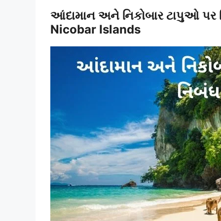
આંદામાન અને નિકોબાર ટાપુઓ પ
Nicobar Islands