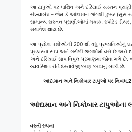
આ ટાપુઓ પર પાર્થિવ અને દરિયાઈ સસ્તન પ્રાણ
સંખ્યાબંધ – જેમ કે આંદામાન જંગલી ડુક્કર (સુસ સ્
સામાન્ય સસ્તન પ્રાણીઓમાં મકાક, સ્પોટેડ ડીયર, સિવ
સમાવેશ થાય છે.
આ પ્રદેશ પક્ષીઓની 200 થી વધુ પ્રજાતિઓનું ઘર
પ્રકારના સાપ અને ગરોળી જંગલોમાં વસે છે અને દ
અને દરિયાઈ સાપ વિપુલ પ્રમાણમાં જોવા મળે છે. 
વ્યવસ્થિત રીતે દસ્તાવેજીકરણ કરવાનું બાકી છે.
આંદામાન અને નિકોબાર ટાપુઓ પર નિબંધ
આંદામાન અને નિકોબાર ટાપુઓના લ
વસ્તી રચના