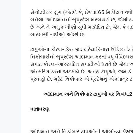
સેનોઝોઇક યુગ (એટલે ​​​​કે, છેલ્લા 65 મિલિયન વર
બનેલો, આંદામાનનો ભૂપ્રદેશ ખરબચડો છે, જેમાં ટે
છે અને તે અમુક ખીણો સુધી મર્યાદિત છે, જેમ કે 
બારમાસી નદીઓ ઓછી છે.
ટાપુઓના કોરલ-ફ્રિન્જ્ડ દરિયાકિનારા ઊંડે ઇન્ડેન્
નિકોબાર્સનો ભૂપ્રદેશ આંદામાન કરતાં વધુ વૈવિધ્
સપાટ કોરલ-આચ્છાદિત સપાટીઓ ધરાવે છે જેમાં
એન્કરિંગ કરતા અટકાવે છે. અન્ય ટાપુઓ, જેમ કે ગ
પ્રવાહો છે. ગ્રેટ નિકોબાર એ પ્રદેશનું એકમાત્ર ટાપ
આંદામાન અને નિકોબાર ટાપુઓ પર નિબંધ
વાતાવરણ
આંદામાન અને નિકોબાર ટાપુઓની આબોહવા ઉષ્ણકટિ