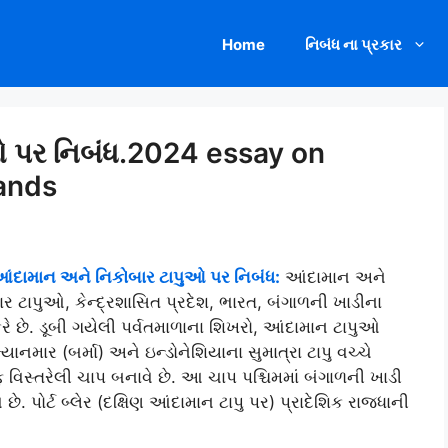
Home
નિબંધ ના પ્રકાર
ઓ પર નિબંધ.2024 essay on
ands
દામાન અને નિકોબાર ટાપુઓ પર નિબંધ:
આંદામાન અને
 ટાપુઓ, કેન્દ્રશાસિત પ્રદેશ, ભારત, બંગાળની ખાડીના
કરે છે. ડૂબી ગયેલી પર્વતમાળાના શિખરો, આંદામાન ટાપુઓ
ાનમાર (બર્મા) અને ઇન્ડોનેશિયાના સુમાત્રા ટાપુ વચ્ચે
વિસ્તરેલી ચાપ બનાવે છે. આ ચાપ પશ્ચિમમાં બંગાળની ખાડી
ે. પોર્ટ બ્લેર (દક્ષિણ આંદામાન ટાપુ પર) પ્રાદેશિક રાજધાની