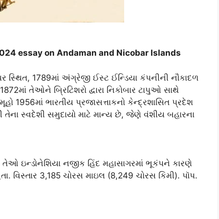
.2024 essay on Andaman and Nicobar Islands
પર સ્થિત, 1789માં અંગ્રેજી ઈસ્ટ ઈન્ડિયા કંપનીની નૌકાદળ
1872માં તેઓને બ્રિટિશરો દ્વારા નિકોબાર ટાપુઓ સાથે
ૂહો 1956માં ભારતીય પ્રજાસત્તાકનો કેન્દ્રશાસિત પ્રદેશ
ના સ્વદેશી સમુદાયો માટે માન્ય છે, જેણે વંશીય બહારના
ારે તેઓ ઇન્ડોનેશિયા નજીક હિંદ મહાસાગરમાં ભૂકંપને કારણે
ા હતા. વિસ્તાર 3,185 ચોરસ માઇલ (8,249 ચોરસ કિમી). પૉપ.