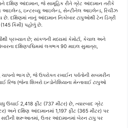
ને દક્ષિણ આંદામાન, જે સામૂહિક રીતે ગ્રેટ આંદામાન તરીકે
લ આઇલેન્ડ, ઇન્ટરવ્યુ આઇલેન્ડ, સેન્ટીનેલ આઇલેન્ડ, રિચીઝ
છે. દક્ષિણમાં નાનું આંદામાન નિકોબાર ટાપુઓથી ટેન ડિગ્રી
45 કિમી) પહોળું છે.
ૌથી પ્રખ્યાત છે; સાંકળની મધ્યમાં કેમોર્ટા, કેચાલ અને
િકોબારના દક્ષિણપશ્ચિમમાં લગભગ 90 માઇલ સુમાત્રા,
 ચાપનો ભાગ છે, જે ઉપરોક્ત રખાઈન પર્વતોની સબમરીન
વાઈ રિજ (જેના શિખરો ઇન્ડોનેશિયાના મેન્તાવાઈ ટાપુઓ
વધુ ઉંચાઈ 2,418 ફીટ (737 મીટર) છે, ત્યારબાદ ગ્રેટ
ર) અને દક્ષિણ આંદામાનમાં 1,197 ફીટ (365 મીટર) પર
 સદીની શરૂઆતમાં, ઉત્તર આંદામાનમાં બેરન ટાપુ પર