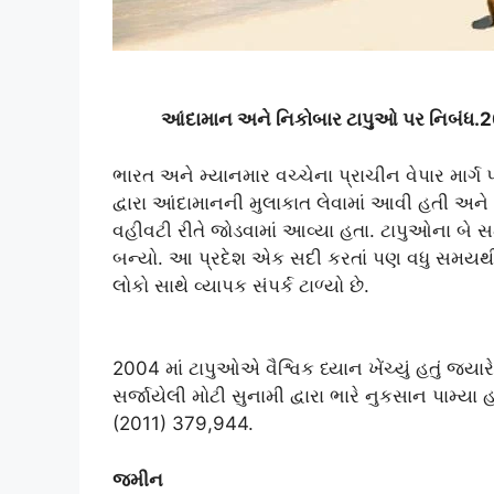
આંદામાન અને નિકોબાર ટાપુઓ પર નિબંધ
ભારત અને મ્યાનમાર વચ્ચેના પ્રાચીન વેપાર માર્ગ 
દ્વારા આંદામાનની મુલાકાત લેવામાં આવી હતી અને 
વહીવટી રીતે જોડવામાં આવ્યા હતા. ટાપુઓના બે સમ
બન્યો. આ પ્રદેશ એક સદી કરતાં પણ વધુ સમયથી તે
લોકો સાથે વ્યાપક સંપર્ક ટાળ્યો છે.
2004 માં ટાપુઓએ વૈશ્વિક ધ્યાન ખેંચ્યું હતું જ્ય
સર્જાયેલી મોટી સુનામી દ્વારા ભારે નુકસાન પામ્ય
(2011) 379,944.
જમીન