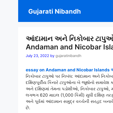
Skip
to
Gujarati Nibandh
content
આંદામાન અને નિકોબાર ટાપુ
Andaman and Nicobar Isl
July 23, 2022
by
gujaratinibandh
essay on Andaman and Nicobar Islands આં
નિકોબાર ટાપુઓ પર નિબંધ: આંદામાન અને નિકોબાર
દક્ષિણપૂર્વીય કિનારે ટાપુઓના બે જૂથોનો સમાવેશ 
અને દક્ષિણમાં તેમના પડોશીઓ, નિકોબાર ટાપુઓ, મ્ય
લગભગ 620 માઇલ (1,000 કિમી) સુધી દક્ષિણ તરફ 
અને પૂર્વમાં આંદામાન સમુદ્ર વચ્ચેની સરહદ બનાવે છ
છે.