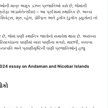
ીઓની માત્ર અમુક ડઝન પ્રજાતિઓ વસે છે, જેમાંની
ક્રોફા અંડામેનેન્સીસ) – આ પ્રદેશમાં સ્થાનિક છે. અન્ય
ેટ્સ, શ્રુ, વ્હેલ, ડોલ્ફિન અને ડુગોંગ (ડુગોંગ ડ્યુગોન) નો
 છે, જેમાં ઘણી સ્થાનિક જાતોનો સમાવેશ થાય છે. અસંખ્ય
રિયાકાંઠાના પાણીમાં ખારા પાણીના મગરો, માછલી, કાચબા
વનસ્પતિ અને પ્રાણીસૃષ્ટિની ઘણી પ્રજાતિઓનું હજુ
.2024 essay on Andaman and Nicobar Islands
ોકો