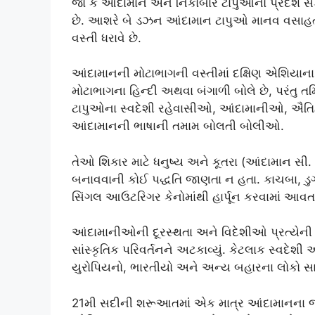
જો કે આંદામાન અને નિકોબાર ટાપુઓનો પ્રદેશ સેં
છે. આશરે બે ડઝન આંદામાન ટાપુઓ માનવ વસાહતોને
વસ્તી ધરાવે છે.
આંદામાનની મોટાભાગની વસ્તીમાં દક્ષિણ એશિયા
મોટાભાગના હિન્દી અથવા બંગાળી બોલે છે, પરંતુ 
ટાપુઓના સ્વદેશી રહેવાસીઓ, આંદામાનીઓ, ઐતિહ
આંદામાનની ભાષાની તમામ બોલતી બોલીઓ.
તેઓ શિકાર માટે ધનુષ્ય અને કૂતરા (આંદામાન સી
બનાવવાની કોઈ પદ્ધતિ જાણતા ન હતા. કાચબા, ડ
સિંગલ આઉટરિગર કેનોમાંથી હાર્પૂન કરવામાં આવત
આંદામાનીઓની દૂરસ્થતા અને વિદેશીઓ પ્રત્યેની 
સાંસ્કૃતિક પરિવર્તનને અટકાવ્યું. કેટલાક સ્વદ
યુરોપિયનો, ભારતીયો અને અન્ય બહારના લોકો સાથે
21મી સદીની શરૂઆતમાં એક માત્ર આંદામાનના જૂથ