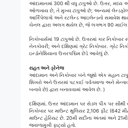
આંદામાનમાં 300 થી વધુ ટાપુઓ છે. ઉત્તર, મધ્ય અ
ઓળખાય છે, તે મુખ્ય ટાપુઓ છે; અન્યમાં લેન્ડફો
આર્કિપેલાગો અને રટલેન્ડ આઇલેન્ડનો સમાવેશ થાય 
ચેનલ દ્વારા અલગ થયેલ છે, જે લગભગ 90 માઈલ (1
નિકોબાર્સમાં 19 ટાપુઓ છે. ઉત્તરમાં કાર નિકોબાર સ
નેનકોવરી; અને દક્ષિણમાં ગ્રેટ નિકોબાર. ગ્રેટ ન
ઇન્ડોનેશિયાના ઉત્તરપશ્ચિમ છેડે આવેલું છે.
રાહત અને ડ્રેનેજ
આંદામાન અને નિકોબાર બંને જૂથો એક મહાન ટાપુ
શિખરો અને ઉત્તરમાં પટકાઈ પર્વતમાળા અને મેન્તા
બનાવે છે) દ્વારા બનાવવામાં આવેલ છે. )
દક્ષિણમાં. ઉત્તર આંદામાન પર સેડલ પીક પર સૌથી 
નિકોબાર પર માઉન્ટ થુલિયર 2,106 ફીટ (642 મીટ
માઉન્ટ હેરિયટ છે. 20મી સદીના અંતમાં અને 21મી
જ્વાળામુખી ફાટ્યો હતો.