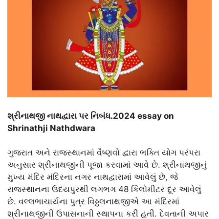
શ્રીનાથજી નાથદ્વારા પર નિબંધ.2024 essay on
Shrinathji Nathdwara
ગુજરાત અને રાજસ્થાનમાં વૈષ્ણવો દ્વારા ભક્તિ યોગ પરંપરા
અનુસાર શ્રીનાથજીની પૂજા કરવામાં આવે છે. શ્રીનાથજીનું
મુખ્ય મંદિર મંદિરના નગર નાથદ્વારામાં આવેલું છે, જે
રાજસ્થાનના ઉદયપુરથી લગભગ 48 કિલોમીટર દૂર આવેલું
છે. વલ્લભાચાર્યના પુત્ર વિઠ્ઠલનાથજીએ આ મંદિરમાં
શ્રીનાથજીની ઉપાસનાની સ્થાપના કરી હતી. દેવતાની અપાર