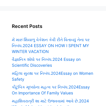
Recent Posts
મેં મારું શિયાળુ વેકેશન કેવી રીતે વિતાવ્યું તેના પર
નિબંધ.2024 ESSAY ON HOW I SPENT MY
WINTER VACATION
વૈજ્ઞાનિક શોધો પર નિબંધ.2024 Essay on
Scientific Discoveries
મહિલા સુરક્ષા પર નિબંધ.2024Essay on Women
Safety
કૌટુંબિક મૂલ્યોના મહત્વ પર નિબંધ.2024Essay
On Importance Of Family Values
મહાશિવરાત્રી શા માટે ઉજવવામાં આવે છે.2024