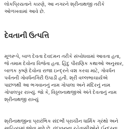
લોકપ્રિયતાને કારણે, આ નગરને શ્રીનાથજી તરીકે
ઓળખવામાં આવે છે.
દેવતાની ઉત્પત્તિ
મૂળરૂપે, બાળ દેવતા દેવદમન તરીકે સંબોધવામાં આવતા હતા,
જે તમામ દેવોના વિજેતા હતા. હિંદુ પૌરાણિક કથાઓ અનુસાર,
બાળક કૃષ્ણે દેવોના રાજા ઇન્દ્રને વશ કરવા માટે, ગોવર્ધન
પર્વતની ગોવર્ધનગિરી ઉપાડી હતી. શ્રી વલ્લભાચાર્યએ
પાછળથી આ ભગવાનનું નામ ગોપાલા અને મંદિરનું નામ
ગોપાલપુર રાખ્યું. જો કે, વિઠ્ઠલનાથજીએ અંતે દેવતાનું નામ
શ્રીનાથજી રાખ્યું
શ્રીનાથજીના પ્રારંભિક સંદર્ભો પ્રાચીન ધાર્મિક ગ્રંથો અને
સાહિત્યમાં જોવા મળે છે. વૃંદાવનના રહેવાસીઓને ઈન્દ્રના