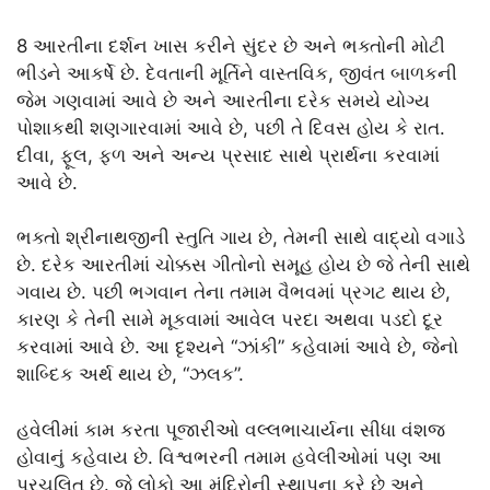
8 આરતીના દર્શન ખાસ કરીને સુંદર છે અને ભક્તોની મોટી
ભીડને આકર્ષે છે. દેવતાની મૂર્તિને વાસ્તવિક, જીવંત બાળકની
જેમ ગણવામાં આવે છે અને આરતીના દરેક સમયે યોગ્ય
પોશાકથી શણગારવામાં આવે છે, પછી તે દિવસ હોય કે રાત.
દીવા, ફૂલ, ફળ અને અન્ય પ્રસાદ સાથે પ્રાર્થના કરવામાં
આવે છે.
ભક્તો શ્રીનાથજીની સ્તુતિ ગાય છે, તેમની સાથે વાદ્યો વગાડે
છે. દરેક આરતીમાં ચોક્કસ ગીતોનો સમૂહ હોય છે જે તેની સાથે
ગવાય છે. પછી ભગવાન તેના તમામ વૈભવમાં પ્રગટ થાય છે,
કારણ કે તેની સામે મૂકવામાં આવેલ પરદા અથવા પડદો દૂર
કરવામાં આવે છે. આ દૃશ્યને “ઝાંકી” કહેવામાં આવે છે, જેનો
શાબ્દિક અર્થ થાય છે, “ઝલક”.
હવેલીમાં કામ કરતા પૂજારીઓ વલ્લભાચાર્યના સીધા વંશજ
હોવાનું કહેવાય છે. વિશ્વભરની તમામ હવેલીઓમાં પણ આ
પ્રચલિત છે. જે લોકો આ મંદિરોની સ્થાપના કરે છે અને