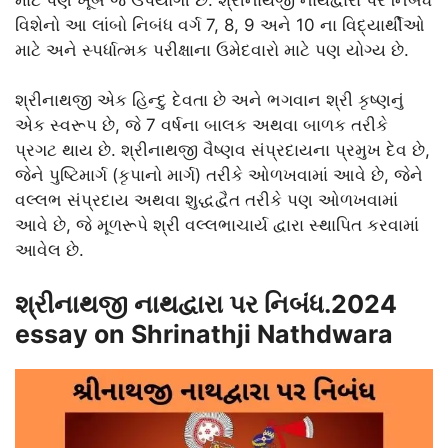
વિશેનો આ લાંબો નિબંધ વર્ગ 7, 8, 9 અને 10 ના વિદ્યાર્થીઓ
માટે અને સ્પર્ધાત્મક પરીક્ષાના ઉમેદવારો માટે પણ યોગ્ય છે.
શ્રીનાથજી એક હિન્દુ દેવતા છે અને ભગવાન શ્રી કૃષ્ણનું
એક સ્વરૂપ છે, જે 7 વર્ષના બાલક અથવા બાળક તરીકે
પ્રગટ થાય છે. શ્રીનાથજી વૈષ્ણવ સંપ્રદાયના પ્રમુખ દેવ છે,
જેને પુષ્ટિમાર્ગ (કૃપાનો માર્ગ) તરીકે ઓળખવામાં આવે છે, જેને
વલ્લભ સંપ્રદાય અથવા શુદ્ધદ્વૈત તરીકે પણ ઓળખવામાં
આવે છે, જે મૂળરૂપે શ્રી વલ્લભાચાર્ય દ્વારા સ્થાપિત કરવામાં
આવેલ છે.
શ્રીનાથજી
નાથદ્વારા પર નિબંધ.2024
essay on Shrinathji Nathdwara