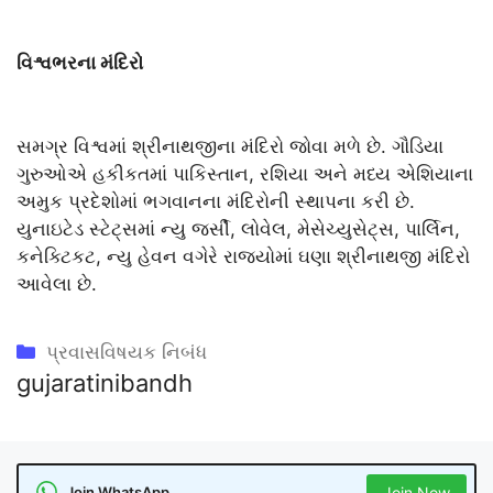
વિશ્વભરના મંદિરો
સમગ્ર વિશ્વમાં શ્રીનાથજીના મંદિરો જોવા મળે છે. ગૌડિયા
ગુરુઓએ હકીકતમાં પાકિસ્તાન, રશિયા અને મધ્ય એશિયાના
અમુક પ્રદેશોમાં ભગવાનના મંદિરોની સ્થાપના કરી છે.
યુનાઇટેડ સ્ટેટ્સમાં ન્યુ જર્સી, લોવેલ, મેસેચ્યુસેટ્સ, પાર્લિન,
કનેક્ટિકટ, ન્યુ હેવન વગેરે રાજ્યોમાં ઘણા શ્રીનાથજી મંદિરો
આવેલા છે.
Categories
પ્રવાસવિષયક નિબંધ
gujaratinibandh
Join WhatsApp
Join Now