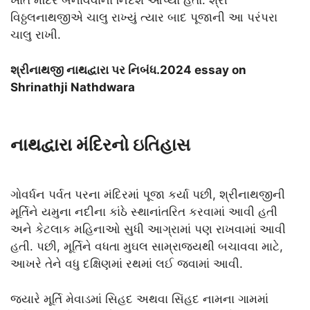
ખાતે મંદિર બનાવવાનો નિર્દેશ આપ્યો હતો. શ્રી
વિઠ્ઠલનાથજીએ ચાલુ રાખ્યું ત્યાર બાદ પૂજાની આ પરંપરા
ચાલુ રાખી.
શ્રીનાથજી નાથદ્વારા પર નિબંધ.2024 essay on
Shrinathji Nathdwara
નાથદ્વારા મંદિરનો ઇતિહાસ
ગોવર્ધન પર્વત પરના મંદિરમાં પૂજા કર્યા પછી, શ્રીનાથજીની
મૂર્તિને યમુના નદીના કાંઠે સ્થાનાંતરિત કરવામાં આવી હતી
અને કેટલાક મહિનાઓ સુધી આગ્રામાં પણ રાખવામાં આવી
હતી. પછી, મૂર્તિને વધતા મુઘલ સામ્રાજ્યથી બચાવવા માટે,
આખરે તેને વધુ દક્ષિણમાં રથમાં લઈ જવામાં આવી.
જ્યારે મૂર્તિ મેવાડમાં સિહદ અથવા સિંહદ નામના ગામમાં