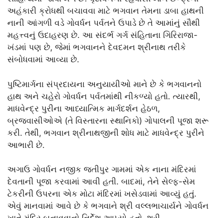
અહંકારી ક્રોધથી બચાવવા માટે ભગવાન તેમના ડાબા હાથની
નાની આંગળી વડે ગોવર્ધન પર્વતને ઉપાડે છે તે આમાંનું સૌથી
મહત્ત્વનું ઉદાહરણ છે. આ સંદર્ભ ગર્ગ સંહિતાના ગિરિરાજા-
ખંડમાં પણ છે, જેમાં ભગવાનને દેવદમન શ્રીનાથ તરીકે
સંબોધવામાં આવ્યા છે.
પુષ્ટિમાર્ગના સંપ્રદાયના અનુયાયીઓ માને છે કે ભગવાનનો
હાથ અને ચહેરો ગોવર્ધન પર્વતમાંથી નીકળ્યો હતો. ત્યારથી,
માધવેન્દ્ર પુરીના આધ્યાત્મિક માર્ગદર્શન હેઠળ,
બ્રજવાસીઓએ (તે વિસ્તારના સ્થાનિકો) ગોપાલની પૂજા શરૂ
કરી. તેથી, ભગવાન શ્રીનાથજીની શોધ માટે માધવેન્દ્ર પુરીને
આભારી છે.
અગાઉ ગોવર્ધન નજીક જતીપુર ગામમાં એક નાના મંદિરમાં
દેવતાની પૂજા કરવામાં આવી હતી. બાદમાં, તેને સેલ્ફ-સેમ
ટેકરીની ઉપરના એક મોટા મંદિરમાં ખસેડવામાં આવ્યું હતું.
એવું માનવામાં આવે છે કે ભગવાને શ્રી વલ્લભાચાર્યને ગોવર્ધન