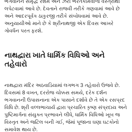
ભગવાનને સમૃદ્ધ રેશમ અને ઝરી ભરતકામવાળા વસ્ત્રોથી
લપેટવામાં આવે છે. દેવતાને રાજવી તરીકે ગણવામાં આવે છે
અને આદરપૂર્વક ઠાકુરજી તરીકે સંબોધવામાં આવે છે.
અનુયાયીઓ માને છે કે શ્રીનાથજી એક દિવસ આખરે
ગોવર્ધન પરત ફરશે.
નાથદ્વારા ખાતે ધાર્મિક વિધિઓ અને
તહેવારો
નાથદ્વારા મંદિર અઠવાડિયામાં લગભગ 3 તહેવારો ઉજવે છે.
દિવસમાં 8 વખત, દરરોજ ચોક્કસ સમયે, દરેક દર્શન
ભગવાનની ઉપાસનાના એક પાસાને દર્શાવે છે તે એક રસપ્રદ
વિધિ છે. શ્રી વલ્લભાચાર્ય દ્વારા પ્રચારિત કૃષ્ણ સંપ્રદાય અને
પુષ્ટિમાર્ગના સંયુક્ત પ્રભાવને લીધે, ધાર્મિક વિધિઓ ખૂબ જ
વિસ્તૃત અને જટિલ બની ગઈ, જેમાં પૂજાના ઘણા ઘટકોનો
સમાવેશ થાય છે.