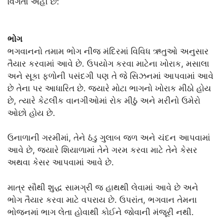
વિગતો અહીં છે:
ભોગ
ભગવાનનો તમામ ભોગ નીજ મંદિરમાં વિવિધ ઋતુઓ અનુસાર
તૈયાર કરવામાં આવે છે. ઉપયોગ કરવા માટેના ખોરાક, મસાલા
અને સૂકા ફળોની પસંદગી પણ તે જે સિઝનમાં આપવામાં આવે
છે તેના પર આધારિત છે. જ્યારે મોટા ભાગનો ખોરાક મીઠો હોય
છે, ત્યારે કેટલીક વાનગીઓમાં રોક મીઠું અને મરીનો ઉમેરો
ઓછો હોય છે.
ઉનાળાની ગરમીમાં, તેને ઠંડુ ગુલાબ જળ અને ચંદન આપવામાં
આવે છે, જ્યારે શિયાળામાં તેને ગરમ કરવા માટે તેને કેસર
અથવા કેસર આપવામાં આવે છે.
માત્ર સૌથી શુદ્ધ સામગ્રી જ હાથથી લેવામાં આવે છે અને
ભોગ તૈયાર કરવા માટે વપરાય છે. ઉપરાંત, ભગવાન તેમના
ભોજનમાં ભાગ લેતા હોવાથી કોઈને જોવાની મંજૂરી નથી.