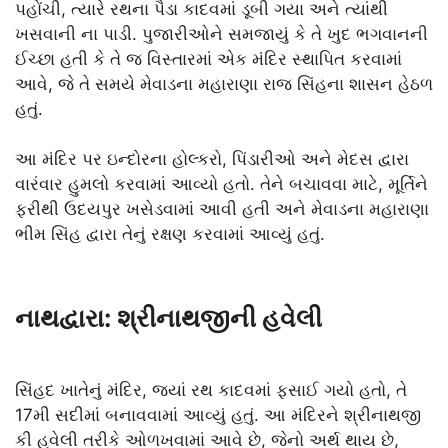
પહોંચી, ત્યારે રથના પૈડા કાદવમાં ડૂબી ગયા અને ત્યાંથી
ખસવાની ના પાડી. પુજારીઓને સમજાયું કે તે ખુદ ભગવાનની
ઈચ્છા હતી કે તે જ વિસ્તારમાં એક મંદિર સ્થાપિત કરવામાં
આવે, જે તે સમયે મેવાડના મહારાણા રાજ સિંહના શાસન હેઠળ
હતું.
આ મંદિર પર ઇન્દોરના હોલ્કરો, પિંડારીઓ અને મેદસ દ્વારા
વારંવાર હુમલો કરવામાં આવ્યો હતો. તેને બચાવવા માટે, મૂર્તિને
ફરીથી ઉદયપુર ખસેડવામાં આવી હતી અને મેવાડના મહારાણા
ભીમ સિંહ દ્વારા તેનું રક્ષણ કરવામાં આવ્યું હતું.
નાથદ્વારા: શ્રીનાથજીની હવેલી
સિંહદ ખાતેનું મંદિર, જ્યાં રથ કાદવમાં ફસાઈ ગયો હતો, તે
17મી સદીમાં બનાવવામાં આવ્યું હતું. આ મંદિરને શ્રીનાથજી
કી હવેલી તરીકે ઓળખવામાં આવે છે, જેનો અર્થ થાય છે,