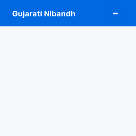
Skip
to
Gujarati Nibandh
Menu
content