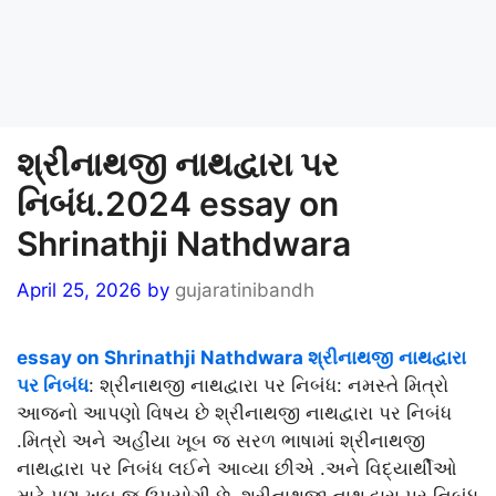
શ્રીનાથજી નાથદ્વારા પર
નિબંધ.2024 essay on
Shrinathji Nathdwara
April 25, 2026
by
gujaratinibandh
essa
y on Shrinathji Nathdwara શ્રીનાથજી
નાથદ્વારા
પર નિબંધ
: શ્રીનાથજી નાથદ્વારા પર નિબંધ: નમસ્તે મિત્રો
આજનો આપણો વિષય છે શ્રીનાથજી નાથદ્વારા પર નિબંધ
.મિત્રો અને અહીંયા ખૂબ જ સરળ ભાષામાં શ્રીનાથજી
નાથદ્વારા પર નિબંધ લઈને આવ્યા છીએ .અને વિદ્યાર્થીઓ
માટે પણ ખૂબ જ ઉપયોગી છે. શ્રીનાથજી નાથદ્વારા પર નિબંધ