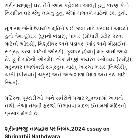
શ્રીનાથજીનું ઘર. તેને આમ કહેવામાં આવતું હતું કારણ કે તે
નિયમિત ઘર જેવું લાગતું હતું, જેમાં ચળવળ માટેનો રથ હતો.
મૂળ રથ જેનો ઉપયોગ મૂર્તિને લઈ જવા માટે કરવામાં આવ્યો
હતો તેમાં દૂધઘર (દૂધનો ભંડાર), પાંખર (સોપારી સ્ટોર કરવા
માટેનો ઓરડો), મિશ્રીઘર અને પેડાઘર (ખાંડ અને મીઠાઈનો
સંગ્રહ કરવા માટેનો ઓરડો), ફૂલઘર હોવાનું માનવામાં આવે
છે. ફૂલો માટેનો ઓરડો), એક સંપૂર્ણ કાર્યરત રસોઇઘર (રસોડું),
ગહનઘર (અલંકારો સંગ્રહવા માટે), ખારચા ભંડાર (તિજોરી),
ચક્કી (પીસવાનું ચક્ર) અને અશ્વશાળા (ઘોડા અને રથ માટે
સ્થિર).
મંદિરના પૂજારીઓ અને સર્વરોને પગાર ચૂકવવામાં આવતો
નથી. તેઓ તેમની ફરજો નિભાવવા બદલ ઈનામમાં મંદિરનો
પ્રસાદ મેળવે છે.
શ્રીનાથજી નાથદ્વારા પર નિબંધ.2024 essay on
Shrinathji Nathdwara