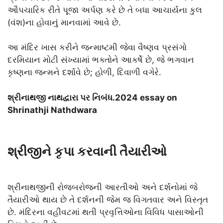
ઔપચારિક રીતે પૂજા અર્પણ કરે છે તે બધા આચાર્યના કુલ
(વંશ)ના હોવાનું માનવામાં આવે છે.
આ મંદિર ખાસ કરીને જન્માષ્ટમી જેવા વૈષ્ણવ પ્રસંગો
દરમિયાન મોટી સંખ્યામાં ભક્તોને આકર્ષે છે, જે ભગવાન
કૃષ્ણના જન્મને દર્શાવે છે; હોળી, દિવાળી વગેરે.
શ્રીનાથજી નાથદ્વારા પર નિબંધ.2024 essay on
Shrinathji Nathdwara
શ્રીજીને કૃપા કરવાની તૈયારીઓ
શ્રીનાથજીની રોજબરોજની આરતીઓ અને દર્શનોમાં જે
તૈયારીઓ થાય છે તે દર્શનની જેમ જ વિગતવાર અને વિસ્તૃત
છે. મંદિરના વહીવટમાં થતી પ્રવૃત્તિઓના વિવિધ પાસાઓની