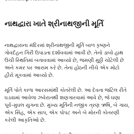
નાથદ્વારા ખાતે શ્રીનાથજીની મૂર્તિ
નાથદ્વારાના મંદિરમાં શ્રીનાથજીની મૂર્તિ બાળ કૃષ્ણને
ગોવર્દહન ગિરી ઉપાડતા દર્શાવવામાં આવી છે. તેનો ડાબો હાથ
ઉંચી સ્થિતિમાં બતાવવામાં આવ્યો છે, જમણી મુઠ્ઠી ચોંટેલી છે
અને કમર પર આરામ કરે છે. તેના હોઠની નીચે એક મોટો
હીરો મૂકવામાં આવ્યો છે.
મૂર્તિ પોતે કાળા આરસમાંથી કોતરેલી છે. આ દેવતા જટિલ રીતે
ઘડવામાં આવેલા ઝવેરાતથી શણગારવામાં આવે છે, જે ઘણા
પૂર્વ-મુઘલ યુગના છે. મુખ્ય મૂર્તિની નજીક ત્રણ ઋષિ, બે ગાય,
એક સિંહ, એક સાપ, એક પોપટ અને બે મોરની કોતરણી
કરેલી આકૃતિઓ છે.