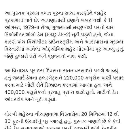
આ પુસ્તક પ્રથમ વખત પૂરના સાચા કારણોને જાહેર
પ્રકાશમાં લાવે છે. આપણામાંથી ઘણાને ખબર નથી કે 11
ઓગસ્ટ, 1979ના રોજ, ગુજરાતમાં મચ્છુ નદી પરનો ચાર
કિલોમીટર લાંબો ડેમ (મચ્છુ ડેમ-2) તૂટી પડ્યો હતો, જેના
કારણે પાંચ કિલોમીટર ડાઉનસ્ટ્રીમ અને આસપાસના ગ્રામ્ય
વિસ્તારોમાં આવેલા ઔદ્યોગિક શહેર મોરબીમાં પૂર આવ્યું હતું.
જેણે હજારો ઘરો અને જીવનનો નાશ કર્યો.
આ વિનાશક પૂર દસ દિવસના સતત વરસાદને પગલે આવ્યું
હતું જ્યારે ડેમના ફ્લડગેટ્સને 220,000 ક્યુસેક પાણી પસાર
કરવા માટે ખોટી રીતે ડિઝાઇન કરવામાં આવ્યા હતા અને
400,000 ક્યુસેકનો પ્રવાહ પ્રાપ્ત થયો હતો. માટીનો ડેમ
ઓવરટોપ અને તૂટી પડ્યો.
મોરબી શહેરના નીચાણવાળા વિસ્તારોમાં 20 મિનિટમાં 12 થી
30 ફૂટની ઉંચાઈનું પૂર આવ્યું હતું. પુસ્તક જણાવે છે કે કેવી
રીતે ડેમ સત્તાવાળાઓ મહત્તમ પૂરની ગણતરી અંગે કેન્દ્રીય