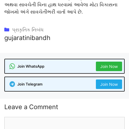
અથવા સાવચેતી વિના હાથ ધરવામાં આવેલા મોટા વિકાસના
જોખમો અંગે સાવચેતીભરી વાર્તા આપે છે.
Categories
પ્રાકૃતિક નિબંધ
gujaratinibandh
Join WhatsApp
Join Now
Join Telegram
Join Now
Leave a Comment
Comment