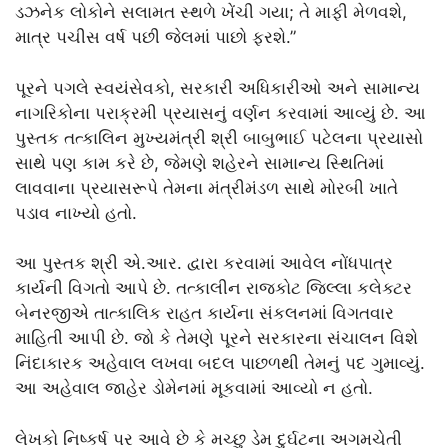
ડઝનેક લોકોને સલામત સ્થળે ખેંચી ગયા; તે માફી મેળવશે,
માત્ર પચીસ વર્ષ પછી જેલમાં પાછો ફરશે.”
પૂરને પગલે સ્વયંસેવકો, સરકારી અધિકારીઓ અને સામાન્ય
નાગરિકોના પરાક્રમી પ્રયાસનું વર્ણન કરવામાં આવ્યું છે. આ
પુસ્તક તત્કાલિન મુખ્યમંત્રી શ્રી બાબુભાઈ પટેલના પ્રયાસો
સાથે પણ કામ કરે છે, જેમણે શહેરને સામાન્ય સ્થિતિમાં
લાવવાના પ્રયાસરૂપે તેમના મંત્રીમંડળ સાથે મોરબી ખાતે
પડાવ નાખ્યો હતો.
આ પુસ્તક શ્રી એ.આર. દ્વારા કરવામાં આવેલ નોંધપાત્ર
કાર્યની વિગતો આપે છે. તત્કાલીન રાજકોટ જિલ્લા કલેક્ટર
બેનરજીએ તાત્કાલિક રાહત કાર્યના સંકલનમાં વિગતવાર
માહિતી આપી છે. જો કે તેમણે પૂરને સરકારના સંચાલન વિશે
નિંદાકારક અહેવાલ લખવા બદલ પાછળથી તેમનું પદ ગુમાવ્યું.
આ અહેવાલ જાહેર ડોમેનમાં મૂકવામાં આવ્યો ન હતો.
લેખકો નિષ્કર્ષ પર આવે છે કે મચ્છુ ડેમ દુર્ઘટના અગમચેતી