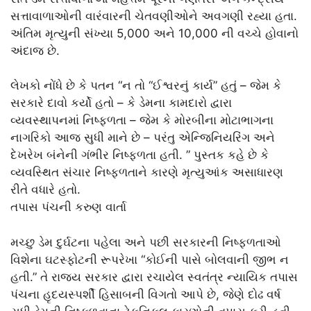
સત્તાવાળાઓની વારંવારની ચેતવણીઓને અવગણી રહ્યા હતા.
અંતિમ મૃત્યુની સંખ્યા 5,000 અને 10,000 ની વચ્ચે હોવાનો
અંદાજ છે.
લેખકો નોંધે છે કે પતન “ન તો “ઈશ્વરનું કાર્ય” હતું – જેમ કે
સરકારે દાવો કર્યો હતો – કે ડેમના કામદારો દ્વારા
વ્યવસ્થાપનમાં નિષ્ફળતા – જેમ કે મોરબીના મોટાભાગના
નાગરિકો આજ સુધી માને છે – પરંતુ એન્જિનિયરિંગ અને
દેખરેખ બંનેની ગંભીર નિષ્ફળતા હતી. ” પુસ્તક કહે છે કે
વ્યવસ્થિત સંચાર નિષ્ફળતાને કારણે મૃત્યુઆંક અસાધારણ
રીતે વધારે હતો.
તપાસ પંચની કરુણ વાર્તા
મચ્છુ ડેમ દુર્ઘટના પહેલા અને પછી સરકારની નિષ્ફળતાઓ
વિશેના ઘટસ્ફોટની રૂપરેખા “કોઈની પાસે બોલવાની જીભ ન
હતી.” તે રાજ્ય સરકાર દ્વારા રચાયેલ સ્વતંત્ર ન્યાયિક તપાસ
પંચના હૃદયસ્પર્શી હિસાબની વિગતો આપે છે, જેણે દોઢ વર્ષ