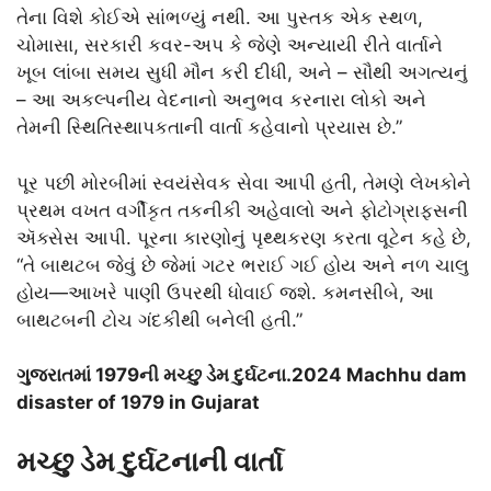
તેના વિશે કોઈએ સાંભળ્યું નથી. આ પુસ્તક એક સ્થળ,
ચોમાસા, સરકારી કવર-અપ કે જેણે અન્યાયી રીતે વાર્તાને
ખૂબ લાંબા સમય સુધી મૌન કરી દીધી, અને – સૌથી અગત્યનું
– આ અકલ્પનીય વેદનાનો અનુભવ કરનારા લોકો અને
તેમની સ્થિતિસ્થાપકતાની વાર્તા કહેવાનો પ્રયાસ છે.”
પૂર પછી મોરબીમાં સ્વયંસેવક સેવા આપી હતી, તેમણે લેખકોને
પ્રથમ વખત વર્ગીકૃત તકનીકી અહેવાલો અને ફોટોગ્રાફ્સની
ઍક્સેસ આપી. પૂરના કારણોનું પૃથ્થકરણ કરતા વૂટેન કહે છે,
“તે બાથટબ જેવું છે જેમાં ગટર ભરાઈ ગઈ હોય અને નળ ચાલુ
હોય—આખરે પાણી ઉપરથી ધોવાઈ જશે. કમનસીબે, આ
બાથટબની ટોચ ગંદકીથી બનેલી હતી.”
ગુજરાતમાં 1979ની મચ્છુ ડેમ દુર્ઘટના.2024 Machhu dam
disaster of 1979 in Gujarat
મચ્છુ ડેમ દુર્ઘટનાની વાર્તા