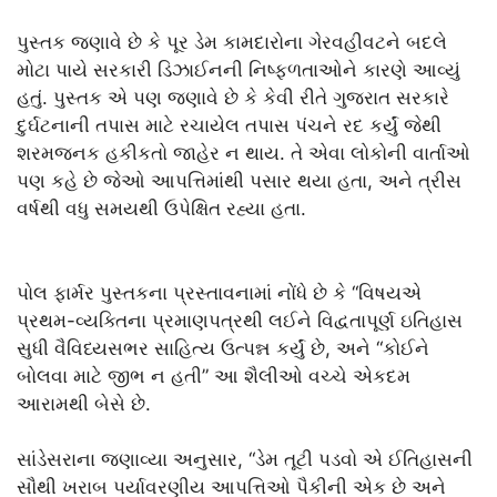
પુસ્તક જણાવે છે કે પૂર ડેમ કામદારોના ગેરવહીવટને બદલે
મોટા પાયે સરકારી ડિઝાઈનની નિષ્ફળતાઓને કારણે આવ્યું
હતું. પુસ્તક એ પણ જણાવે છે કે કેવી રીતે ગુજરાત સરકારે
દુર્ઘટનાની તપાસ માટે રચાયેલ તપાસ પંચને રદ કર્યું જેથી
શરમજનક હકીકતો જાહેર ન થાય. તે એવા લોકોની વાર્તાઓ
પણ કહે છે જેઓ આપત્તિમાંથી પસાર થયા હતા, અને ત્રીસ
વર્ષથી વધુ સમયથી ઉપેક્ષિત રહ્યા હતા.
પોલ ફાર્મર પુસ્તકના પ્રસ્તાવનામાં નોંધે છે કે “વિષયએ
પ્રથમ-વ્યક્તિના પ્રમાણપત્રથી લઈને વિદ્વતાપૂર્ણ ઇતિહાસ
સુધી વૈવિધ્યસભર સાહિત્ય ઉત્પન્ન કર્યું છે, અને “કોઈને
બોલવા માટે જીભ ન હતી” આ શૈલીઓ વચ્ચે એકદમ
આરામથી બેસે છે.
સાંડેસરાના જણાવ્યા અનુસાર, “ડેમ તૂટી પડવો એ ઈતિહાસની
સૌથી ખરાબ પર્યાવરણીય આપત્તિઓ પૈકીની એક છે અને