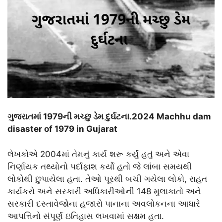
ગુજરાતમાં 1979ની મચ્છુ ડેમ દુર્ઘટના.2024 Machhu dam
disaster of 1979 in Gujarat
લેખકોએ 2004માં તેમનું કાર્ય શરૂ કર્યું હતું અને એવા
નિર્ણાયક તથ્યોનો પર્દાફાશ કર્યો હતો જે લાંબા સમયથી
લોકોથી છુપાયેલા હતા. તેઓ પૂરથી બચી ગયેલા લોકો, રાહત
કાર્યકરો અને સરકારી અધિકારીઓની 148 મુલાકાતો અને
સરકારી દસ્તાવેજોના હજારો પાનાના અવલોકનના આધારે
આપત્તિનો સંપૂર્ણ ઇતિહાસ લખવામાં સક્ષમ હતા.