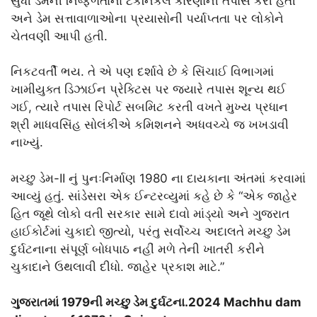
સુધી ડેમની નિષ્ફળતાના ટેકનિકલ કારણોની તપાસ કરી હતી
અને ડેમ સત્તાવાળાઓના પ્રયાસોની પર્યાપ્તતા પર લોકોને
ચેતવણી આપી હતી.
નિકટવર્તી ભય. તે એ પણ દર્શાવે છે કે સિંચાઈ વિભાગમાં
ખામીયુક્ત ડિઝાઈન પ્રેક્ટિસ પર જ્યારે તપાસ શૂન્ય થઈ
ગઈ, ત્યારે તપાસ રિપોર્ટ સબમિટ કરતી વખતે મુખ્ય પ્રધાન
શ્રી માધવસિંહ સોલંકીએ કમિશનને અધવચ્ચે જ ખખડાવી
નાખ્યું.
મચ્છુ ડેમ-II નું પુનઃનિર્માણ 1980 ના દાયકાના અંતમાં કરવામાં
આવ્યું હતું. સાંડેસરા એક ઈન્ટરવ્યુમાં કહે છે કે “એક જાહેર
હિત જૂથે લોકો વતી સરકાર સામે દાવો માંડ્યો અને ગુજરાત
હાઈકોર્ટમાં ચુકાદો જીત્યો, પરંતુ સર્વોચ્ચ અદાલતે મચ્છુ ડેમ
દુર્ઘટનાના સંપૂર્ણ બોધપાઠ નહીં મળે તેની ખાતરી કરીને
ચુકાદાને ઉથલાવી દીધો. જાહેર પ્રકાશ માટે.”
ગુજરાતમાં 1979ની મચ્છુ ડેમ દુર્ઘટના.2024 Machhu dam