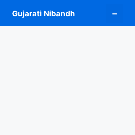
Skip
to
Gujarati Nibandh
Menu
content