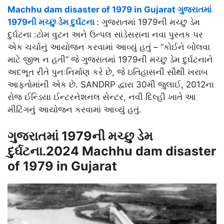
Machhu dam disaster of 1979 in Gujarat ગુજરાતમાં
1979ની મચ્છુ ડેમ દુર્ઘટના
: ગુજરાતમાં 1979ની મચ્છુ ડેમ
દુર્ઘટના :ટોમ વુટન અને ઉત્પલ સાંડેસરાના નવા પુસ્તક પર
એક ચર્ચાનું આયોજન કરવામાં આવ્યું હતું – “કોઈને બોલવા
માટે જીભ ન હતી” જે ગુજરાતમાં 1979ની મચ્છુ ડેમ દુર્ઘટનાને
અદભૂત રીતે પુનઃનિર્માણ કરે છે, જે ઇતિહાસની સૌથી ખરાબ
આફતોમાંની એક છે. SANDRP દ્વારા 30મી જુલાઈ, 2012ના
રોજ ઈન્ડિયા ઈન્ટરનેશનલ સેન્ટર, નવી દિલ્હી ખાતે આ
મીટિંગનું આયોજન કરવામાં આવ્યું હતું.
ગુજરાતમાં 1979ની મચ્છુ ડેમ
દુર્ઘટના.2024 Machhu dam disaster
of 1979 in Gujarat