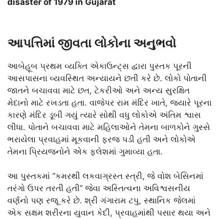
disaster of 1979 in Gujarat
આપત્તિમાં જીવતા લોકોના અનુભવો
આબેહૂબ પ્રથમ વ્યક્તિ એકાઉન્ટ્સ દ્વારા પુસ્તક પૂરની
આસપાસના વ્યવસ્થિત અન્યાયને છતી કરે છે. લોકો પોતાની
જાતને બચાવવા માટે છત, ટેકરીઓ અને અન્ય સુરક્ષિત
મેદાનો માટે રખડતા હતા. વાજેપર રામ મંદિર ખાતે, જ્યારે પૂરના
કારણે મંદિર ડૂબી ગયું ત્યારે સોથી વધુ લોકોએ અંતિમ શ્વાસ
લીધા. પોતાને બચાવવા માટે મહિલાઓને તેમના બાળકોને ગુસ્સે
ભરાયેલા પ્રવાહમાં મૂકવાની ફરજ પડી હતી અને લોકોએ
તેમના પ્રિયજનોને એક ફ્લેશમાં ગુમાવ્યા હતા.
આ પુસ્તકમાં “કમરથી લકવાગ્રસ્ત સ્ત્રી, જે વોશ બેસિનમાં
તરંગો ઉપર તરતી હતી” જેવા અસ્તિત્વના અવિશ્વસનીય
વર્ણનો પણ રજૂ કરે છે. શ્રી ગંગારામ ટપુ, સ્થાનિક જેલમાં
એક સક્ષમ શરીરના યુવાન કેદી, પ્રવાહમાંથી પસાર થયા અને