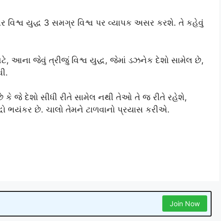
ર વિશ્વ યુદ્ધ 3 સમગ્ર વિશ્વ પર વ્યાપક અસર કરશે. તે કહેવું
 આના જેવું ત્રીજું વિશ્વ યુદ્ધ, જેમાં ડઝનેક દેશો સામેલ છે,
ી.
ે કે જે દેશો સીધી રીતે સામેલ નથી તેઓ તે જ રીતે રહેશે,
યુદ્ધો ભયંકર છે. ચાલો તેમને ટાળવાનો પ્રયાસ કરીએ.
Join Now