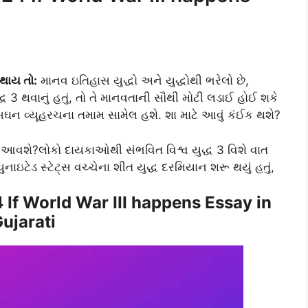
 થાય તો:
માનવ ઇતિહાસ યુદ્ધો અને યુદ્ધોથી ભરેલો છે,
્ધ 3 થવાનું હતું, તો તે માનવતાની સૌથી મોટી લડાઈ હોઈ શકે
સઘન વ્યૂહરચના તમામ સામેલ હશે. શા માટે આવું કંઈક થશે?
ાં આવશે?લોકો દાયકાઓથી સંભવિત વિશ્વ યુદ્ધ 3 વિશે વાત
ાઇટેડ સ્ટેટ્સ વચ્ચેના શીત યુદ્ધ દરમિયાન શરૂ થયું હતું,
024 If World War III happens Essay in
ujarati