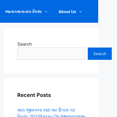
આત્મકથનાત્મક નિબંધ
About Us
Search
Search
Recent Posts
મારા જીવનના યાદગાર દિવસ પર
નિબંધ.2024Essay On Memorable