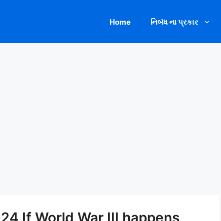
Home
નિબંધ ના પ્રકાર
 2024 If World War III happens