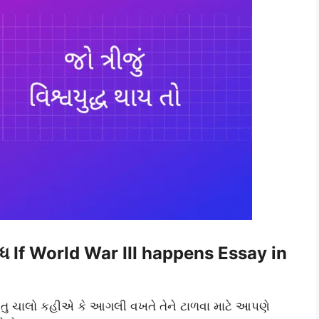
નિબંધ If World War III happens Essay in
પરંતુ ચાલો કહીએ કે આગલી વખતે તેને ટાળવા માટે આપણે