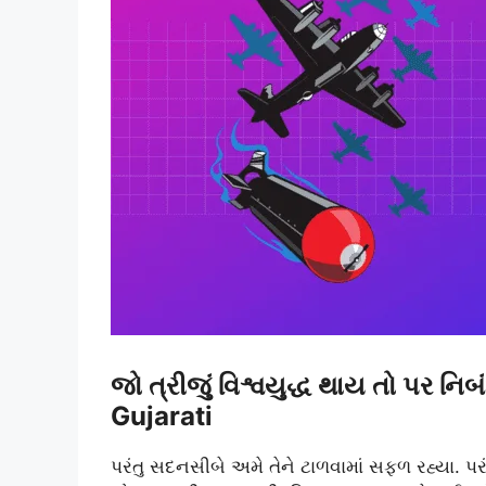
જો ત્રીજું વિશ્વયુદ્ધ થાય તો પર 
Gujarati
પરંતુ સદનસીબે અમે તેને ટાળવામાં સફળ રહ્યા. 