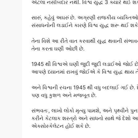
એટલા નસીબદાર નથી. વિશ્વ યુદ્ધ 3 ક્યારે થઈ શક
સારું, કહેવું અઘરું છે. અગ્રણી રાજકીય વ્યક્ત
સંસાધનોની લડાઈને કારણે વિશ્વ યુદ્ધ શરૂ થઈ શકે
તેના વિશે આ રીતે વાત કરવાથી યુદ્ધ થવાની સંભ
તેના કરતા ઘણી ઓછી છે.
1945 થી વિશ્વએ ઘણી જુદી જુદી લડાઈઓ જોઈ છે 
આપણે ધ્યાનમાં રાખવું જોઈએ કે વિશ્વ યુદ્ધ થાય તે
અને વિશ્વની રચના 1945 થી વધુ બદલાઈ ગઈ છે. 
પણ વધુ કુશળ અને મજબૂત છે.
સંભવતઃ, લાખો લોકો મૃત્યુ પામશે, અને પૃથ્વીને 
કરીને કેટલાક શસ્ત્રો અને સાધનો સાથે જે દેશો 
એક્સોસ્કેલેટન હોઈ શકે છે.