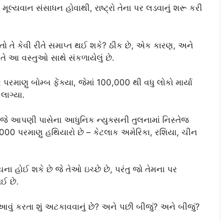
ં મૂલ્યવાન સંસાધન હોવાથી, રાષ્ટ્રો તેના પર લડવાનું શરૂ કરી
 તો તે કેવી રીતે સમાપ્ત થઈ શકે? ઠીક છે, એક કારણ, અને
ી તે આ વસ્તુઓ સાથે સંકળાયેલું છે.
 પરમાણુ બોમ્બ ફેંક્યા, જેમાં 100,000 થી વધુ લોકો માર્યા
લાગ્યા.
આજે આપણી પાસેના આધુનિક ન્યુક્સની તુલનામાં નિસ્તેજ
4,000 પરમાણુ હથિયારો છે – કેટલાક અમેરિકા, રશિયા, ચીન
ના હોઈ શકે છે જે તેઓ ઇચ્છે છે, પરંતુ જો તેમના પર
ઈ છે.
વું કરતા શું અટકાવવાનું છે? અને પછી બીજું? અને બીજું?