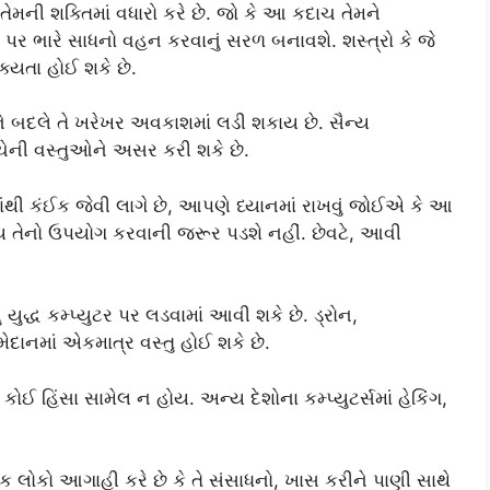
મની શક્તિમાં વધારો કરે છે. જો કે આ કદાચ તેમને
ંતર પર ભારે સાધનો વહન કરવાનું સરળ બનાવશે. શસ્ત્રો કે જે
યતા હોઈ શકે છે.
ે બદલે તે ખરેખર અવકાશમાં લડી શકાય છે. સૈન્ય
ીચેની વસ્તુઓને અસર કરી શકે છે.
ંથી કંઈક જેવી લાગે છે, આપણે ધ્યાનમાં રાખવું જોઈએ કે આ
ેય તેનો ઉપયોગ કરવાની જરૂર પડશે નહીં. છેવટે, આવી
યુદ્ધ કમ્પ્યુટર પર લડવામાં આવી શકે છે. ડ્રોન,
ેદાનમાં એકમાત્ર વસ્તુ હોઈ શકે છે.
 કોઈ હિંસા સામેલ ન હોય. અન્ય દેશોના કમ્પ્યુટર્સમાં હેકિંગ,
લાક લોકો આગાહી કરે છે કે તે સંસાધનો, ખાસ કરીને પાણી સાથે