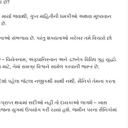
ે છે?
િઓ માર્યા જવાથી, ગુપ્ત માહિતીની ધમકીઓ અથવા મૂલ્યવાન
 છે.
ાવનાઓ સંભળાય છે. પરંતુ શક્યતાઓ ખરેખર તમે વિચારો છો
– વિયેતનામ, અફઘાનિસ્તાન અને ડઝનેક વિવિધ ગૃહ યુદ્ધો.
 માટે, તેમાં સમગ્ર વિશ્વને સામેલ કરવાની જરૂર છે.
દેશો પહેલા જેટલા નજીકથી સાથી નથી. સૈનિકો તેમના કરતા
પુનઃપ્રાપ્ત થવામાં સદીઓ નહીં તો દાયકાઓ લાગશે – ખાસ
આજના યુગમાં ઉપયોગ કરી રહ્યાં હશે. જમીન પરના સૈનિકોમાં