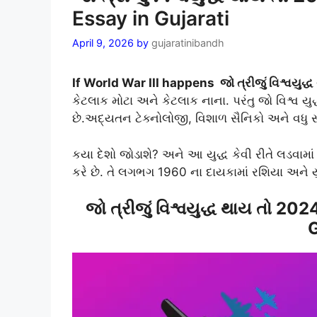
Essay in Gujarati
April 9, 2026
by
gujaratinibandh
If World War III happens જો ત્રીજું વિશ્વયુદ્ધ
કેટલાક મોટા અને કેટલાક નાના. પરંતુ જો વિશ્વ યુદ
છે.અદ્યતન ટેક્નોલોજી, વિશાળ સૈનિકો અને વધુ 
કયા દેશો જોડાશે? અને આ યુદ્ધ કેવી રીતે લડવામ
કરે છે. તે લગભગ 1960 ના દાયકામાં રશિયા અને યુન
જો ત્રીજું વિશ્વયુદ્ધ થાય તો 2
G