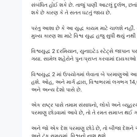
સંબંધિત હોઈ શકે છે. તાજું પાણી આટલું દુર્લભ, છતા
શકે છે કારણ કે તે સતત ઘટતું જાય છે.
પરંતુ આશા છે કે આ યુદ્ધ કાયમ માટે ચાલશે નહીં.
મુખ્ય કારણ શા માટે વિશ્વ યુદ્ધ હજુ સુધી થયું નથ
વિશ્વયુદ્ધ 2 દરમિયાન, યુનાઇટેડ સ્ટેટ્સે જાપાન પર
ગયા. સામેલ શહેરોને પુનઃપ્રાપ્ત કરવામાં દાયકાઓ 
વિશ્વયુદ્ધ 2 માં ઉપયોગમાં લેવાતા બે પરમાણુઓ 
હશે. ઓહ, અને માર્ગ દ્વારા, વિશ્વભરમાં લગભગ 1
અને અન્ય દેશો પાસે છે.
એક રાષ્ટ્ર પાસે તમામ સંસાધનો, લોકો અને વ્યૂહરચ
પરમાણુ છોડવામાં આવે છે, તો તે રમત સમાપ્ત થઈ ગ
અને જો એક દેશ પરમાણુ છોડે છે, તો બીજા દેશને આ
અને ટૂંક સમયમાં, વિશ્વનો નાશ થશે.