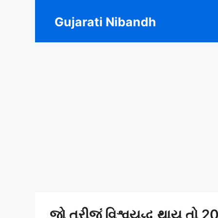
Skip
to
Gujarati Nibandh
content
જો ત્રીજું વિશ્વયુદ્ધ થાય તો