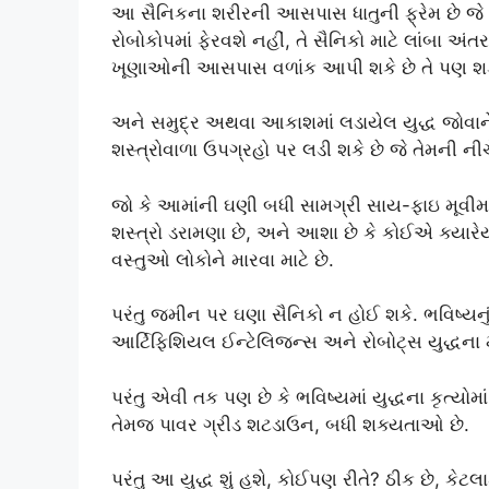
આ સૈનિકના શરીરની આસપાસ ધાતુની ફ્રેમ છે જે તે
રોબોકોપમાં ફેરવશે નહીં, તે સૈનિકો માટે લાંબા અ
ખૂણાઓની આસપાસ વળાંક આપી શકે છે તે પણ શક્
અને સમુદ્ર અથવા આકાશમાં લડાયેલ યુદ્ધ જોવાન
શસ્ત્રોવાળા ઉપગ્રહો પર લડી શકે છે જે તેમની ન
જો કે આમાંની ઘણી બધી સામગ્રી સાય-ફાઇ મૂવીમા
શસ્ત્રો ડરામણા છે, અને આશા છે કે કોઈએ ક્યાર
વસ્તુઓ લોકોને મારવા માટે છે.
પરંતુ જમીન પર ઘણા સૈનિકો ન હોઈ શકે. ભવિષ્યનું 
આર્ટિફિશિયલ ઈન્ટેલિજન્સ અને રોબોટ્સ યુદ્ધના મ
પરંતુ એવી તક પણ છે કે ભવિષ્યમાં યુદ્ધના કૃત્યોમાં
તેમજ પાવર ગ્રીડ શટડાઉન, બધી શક્યતાઓ છે.
પરંતુ આ યુદ્ધ શું હશે, કોઈપણ રીતે? ઠીક છે, કેટ