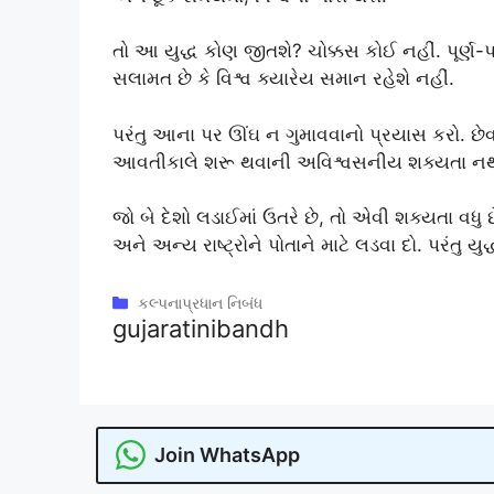
તો આ યુદ્ધ કોણ જીતશે? ચોક્કસ કોઈ નહીં. પૂર્ણ-પ
સલામત છે કે વિશ્વ ક્યારેય સમાન રહેશે નહીં.
પરંતુ આના પર ઊંઘ ન ગુમાવવાનો પ્રયાસ કરો. છેવટે,
આવતીકાલે શરૂ થવાની અવિશ્વસનીય શક્યતા નથ
જો બે દેશો લડાઈમાં ઉતરે છે, તો એવી શક્યતા વધુ છ
અને અન્ય રાષ્ટ્રોને પોતાને માટે લડવા દો. પરંતુ 
Categories
કલ્પનાપ્રધાન નિબંધ
gujaratinibandh
Join WhatsApp