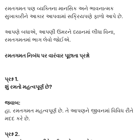
રમતગમત પણ વ્યક્તિના માનસિક અને ભાવનાત્મક
સુખાકારીને આકાર આપવામાં સક્રિયપણે ફાળો આપે છે.
આપણે બધાએ, આપણી ઉંમરને ધ્યાનમાં લીધા વિના,
રમતગમતમાં ભાગ લેવો જોઈએ.
રમતગમત નિબંધ પર વારંવાર પૂછાતા પ્રશ્નો
પ્રશ્ન 1.
શું રમતો મહત્વપૂર્ણ છે?
જવાબ:
હા. રમતગમત મહત્વપૂર્ણ છે. તે આપણને જીવનમાં વિવિધ રીતે
મદદ કરે છે.
પ્રશ્ન 2.