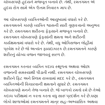
ચોક્કસપણે હૃદયને મજબૂત બનાવે છે. તેથી, રમતગમત એ
હૃદય રોગ સામે એક ઉત્તમ નિવારક માપ છે.
આ ચોક્કસપણે વ્યક્તિઓની આયુષ્યમાં વધારો કરે છે.
રમતગમતને કારણે વ્યક્તિ શ્વાસની સારી ગુણવત્તાનો અનુભવ
કરે છે. રમતગમત શરીરના ફેફસાને મજબૂત બનાવે છે.
રમતગમત ચોક્કસપણે ફેફસાંની ક્ષમતા અને શરીરની
કાર્યક્ષમતામાં વધારો કરે છે. તેથી, વધુ ઓક્સિજન લોહીમાં
પ્રવેશ કરે છે જે અત્યંત ફાયદાકારક છે.રમતગમતને કારણે
શરીરનું યોગ્ય વજન જાળવવું સરળ છે.
રમતગમત કરનાર વ્યક્તિ કદાચ સ્થૂળતા અથવા ઓછા
વજનની સમસ્યાથી પીડાતી નથી. રમતગમત ચોક્કસપણે
શરીરને ફિટ અને સ્લિમ રાખવામાં મદદ કરે છે., રમતગમત
વ્યક્તિઓની વિચારવાની ક્ષમતાને સુધારે છે. રમતગમત
ચોક્કસપણે મનને તેજ બનાવે છે. જે બાળકો રમતો રમે છે તેઓ
કદાચ પરીક્ષામાં ન કરતા કરતા વધુ સારું પ્રદર્શન કરે છે.ઘણા
લોકો શાળાઓમાં રમતગમતને માત્ર સહ-અભ્યાસિક અથવા