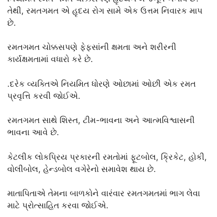
તેથી, રમતગમત એ હૃદય રોગ સામે એક ઉત્તમ નિવારક માપ
છે.
રમતગમત ચોક્કસપણે ફેફસાંની ક્ષમતા અને શરીરની
કાર્યક્ષમતામાં વધારો કરે છે.
.દરેક વ્યક્તિએ નિયમિત ધોરણે ઓછામાં ઓછી એક રમત
પ્રવૃત્તિ કરવી જોઈએ.
રમતગમત સાથે શિસ્ત, ટીમ-ભાવના અને આત્મવિશ્વાસની
ભાવના આવે છે.
કેટલીક લોકપ્રિય પ્રકારની રમતોમાં ફૂટબોલ, ક્રિકેટ, હોકી,
વોલીબોલ, હેન્ડબોલ વગેરેનો સમાવેશ થાય છે.
માતાપિતાએ તેમના બાળકોને વારંવાર રમતગમતમાં ભાગ લેવા
માટે પ્રોત્સાહિત કરવા જોઈએ.