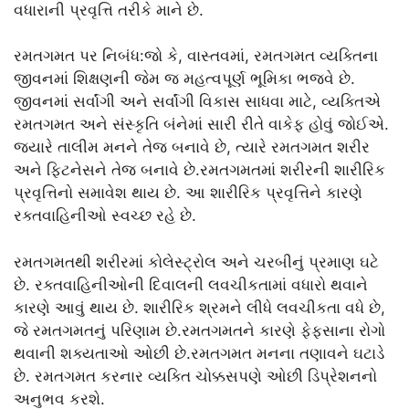
વધારાની પ્રવૃત્તિ તરીકે માને છે.
રમતગમત પર નિબંધ:જો કે, વાસ્તવમાં, રમતગમત વ્યક્તિના
જીવનમાં શિક્ષણની જેમ જ મહત્વપૂર્ણ ભૂમિકા ભજવે છે.
જીવનમાં સર્વાંગી અને સર્વાંગી વિકાસ સાધવા માટે, વ્યક્તિએ
રમતગમત અને સંસ્કૃતિ બંનેમાં સારી રીતે વાકેફ હોવું જોઈએ.
જ્યારે તાલીમ મનને તેજ બનાવે છે, ત્યારે રમતગમત શરીર
અને ફિટનેસને તેજ બનાવે છે.રમતગમતમાં શરીરની શારીરિક
પ્રવૃત્તિનો સમાવેશ થાય છે. આ શારીરિક પ્રવૃત્તિને કારણે
રક્તવાહિનીઓ સ્વચ્છ રહે છે.
રમતગમતથી શરીરમાં કોલેસ્ટ્રોલ અને ચરબીનું પ્રમાણ ઘટે
છે. રક્તવાહિનીઓની દિવાલની લવચીકતામાં વધારો થવાને
કારણે આવું થાય છે. શારીરિક શ્રમને લીધે લવચીકતા વધે છે,
જે રમતગમતનું પરિણામ છે.રમતગમતને કારણે ફેફસાના રોગો
થવાની શક્યતાઓ ઓછી છે.રમતગમત મનના તણાવને ઘટાડે
છે. રમતગમત કરનાર વ્યક્તિ ચોક્કસપણે ઓછી ડિપ્રેશનનો
અનુભવ કરશે.