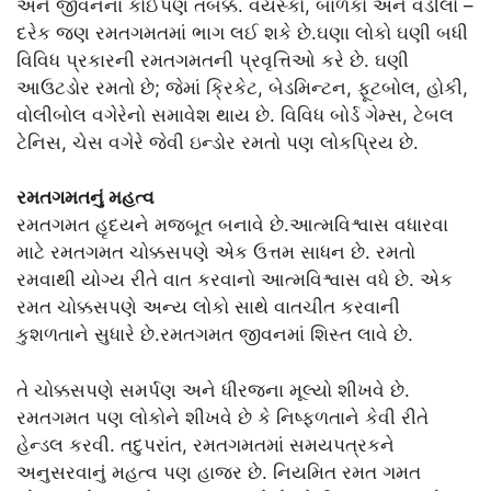
અને જીવનના કોઈપણ તબક્કે. વયસ્કો, બાળકો અને વડીલો –
દરેક જણ રમતગમતમાં ભાગ લઈ શકે છે.ઘણા લોકો ઘણી બધી
વિવિધ પ્રકારની રમતગમતની પ્રવૃત્તિઓ કરે છે. ઘણી
આઉટડોર રમતો છે; જેમાં ક્રિકેટ, બેડમિન્ટન, ફૂટબોલ, હોકી,
વોલીબોલ વગેરેનો સમાવેશ થાય છે. વિવિધ બોર્ડ ગેમ્સ, ટેબલ
ટેનિસ, ચેસ વગેરે જેવી ઇન્ડોર રમતો પણ લોકપ્રિય છે.
રમતગમતનું મહત્વ
રમતગમત હૃદયને મજબૂત બનાવે છે.આત્મવિશ્વાસ વધારવા
માટે રમતગમત ચોક્કસપણે એક ઉત્તમ સાધન છે. રમતો
રમવાથી યોગ્ય રીતે વાત કરવાનો આત્મવિશ્વાસ વધે છે. એક
રમત ચોક્કસપણે અન્ય લોકો સાથે વાતચીત કરવાની
કુશળતાને સુધારે છે.રમતગમત જીવનમાં શિસ્ત લાવે છે.
તે ચોક્કસપણે સમર્પણ અને ધીરજના મૂલ્યો શીખવે છે.
રમતગમત પણ લોકોને શીખવે છે કે નિષ્ફળતાને કેવી રીતે
હેન્ડલ કરવી. તદુપરાંત, રમતગમતમાં સમયપત્રકને
અનુસરવાનું મહત્વ પણ હાજર છે. નિયમિત રમત ગમત