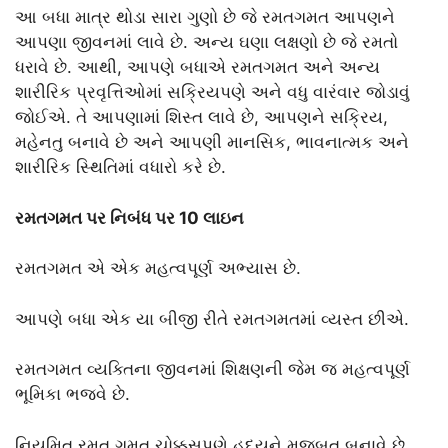
આ બધા માત્ર થોડા સારા ગુણો છે જે રમતગમત આપણને
આપણા જીવનમાં લાવે છે. અન્ય ઘણા લક્ષણો છે જે રમતો
ધરાવે છે. આથી, આપણે બધાએ રમતગમત અને અન્ય
શારીરિક પ્રવૃત્તિઓમાં સક્રિયપણે અને વધુ વારંવાર જોડાવું
જોઈએ. તે આપણામાં શિસ્ત લાવે છે, આપણને સક્રિય,
મહેનતુ બનાવે છે અને આપણી માનસિક, ભાવનાત્મક અને
શારીરિક સ્થિતિમાં વધારો કરે છે.
રમતગમત પર નિબંધ પર 10 લાઇન
રમતગમત એ એક મહત્વપૂર્ણ અભ્યાસ છે.
આપણે બધા એક યા બીજી રીતે રમતગમતમાં વ્યસ્ત છીએ.
રમતગમત વ્યક્તિના જીવનમાં શિક્ષણની જેમ જ મહત્વપૂર્ણ
ભૂમિકા ભજવે છે.
નિયમિત રમત ગમત ચોક્કસપણે હૃદયને મજબૂત બનાવે છે.