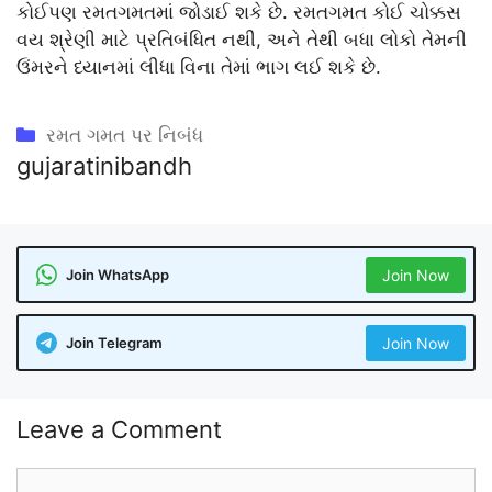
કોઈપણ રમતગમતમાં જોડાઈ શકે છે. રમતગમત કોઈ ચોક્કસ
વય શ્રેણી માટે પ્રતિબંધિત નથી, અને તેથી બધા લોકો તેમની
ઉંમરને ધ્યાનમાં લીધા વિના તેમાં ભાગ લઈ શકે છે.
Categories
રમત ગમત પર નિબંધ
gujaratinibandh
Join WhatsApp
Join Now
Join Telegram
Join Now
Leave a Comment
Comment