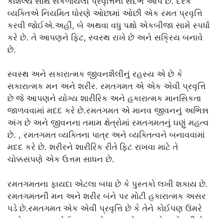
કૌશલ્ય સાથે સંકળાયેલી પ્રવૃત્તિનો સંદર્ભ આપે છે. દરેક
વ્યક્તિએ નિયમિત ધોરણે ઓછામાં ઓછી એક રમત પ્રવૃત્તિ
કરવી જોઈએ.અહીં, બે અથવા વધુ પક્ષો એકબીજા સામે સ્પર્ધા
કરે છે. તે આપણને ફિટ, સ્વસ્થ રાખે છે અને સક્રિય બનાવે
છે.
સ્વસ્થ અને સકારાત્મક જીવનશૈલીનું રહસ્ય એ છે કે
સકારાત્મક મન અને શરીર. રમતગમત એ એક એવી પ્રવૃત્તિ
છે જે આપણને યોગ્ય શારીરિક અને હકારાત્મક માનસિકતા
જાળવવામાં મદદ કરે છે.રમતગમત એ માનવ જીવનનું અભિન્ન
અંગ છે અને જીવનના તમામ ક્ષેત્રોમાં રમતગમતનું ઘણું મહત્વ
છે. , રમતગમત વ્યક્તિના પાત્ર અને વ્યક્તિત્વને બનાવવામાં
મદદ કરે છે. શરીરને શારીરિક રીતે ફિટ રાખવા માટે તે
ચોક્કસપણે એક ઉત્તમ સાધન છે.
રમતગમતના ફાયદા એટલા બધા છે કે પુસ્તકો લખી શકાય છે.
રમતગમતની મન અને શરીર બંને પર મોટી હકારાત્મક અસર
પડે છે.રમતગમત એક એવી પ્રવૃત્તિ છે કે તેને કોઈપણ ઉંમરે