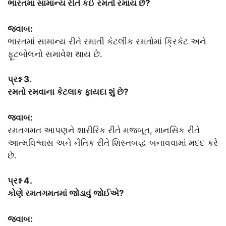
ભારતમાં સામાન્ય રીતે કઈ રમતો રમાય છે?
જવાબ:
ભારતમાં સામાન્ય રીતે રમાતી કેટલીક રમતોમાં ક્રિકેટ અને
ફૂટબોલનો સમાવેશ થાય છે.
પ્રશ્ન 3.
રમતો રમવાના કેટલાક ફાયદા શું છે?
જવાબ:
રમતગમત આપણને શારીરિક રીતે મજબૂત, માનસિક રીતે
આત્મવિશ્વાસ અને નૈતિક રીતે શિસ્તબદ્ધ બનાવવામાં મદદ કરે
છે.
પ્રશ્ન 4.
કોણે રમતગમતમાં જોડાવું જોઈએ?
જવાબ: