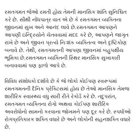
રમતગમત જેઓ રમતી હોય તેમની માનસિક શાંતિ સુનિશ્ચિત
કરે છે. સૌથી નોંધપાત્ર વાત એ છે કે રમતગમત વ્યક્તિના
જીવનમાં સુખ અને આનંદ લાવે છે.રમતગમત આપણને
આપણી ઇન્દ્રિયોને ચેતવવામાં મદદ કરે છે, આપણને જાગૃત
રાખે છે અને જીવન પ્રત્યે નિઃશંક વ્યક્તિત્વ અને દૃષ્ટિકોણ
બનાવે છે. તેથી, રમતગમતની આપણા જીવનમાં બહુપક્ષીય
ભૂમિકા છે.રમતગમત વ્યક્તિની સ્થિર માનસિક સુખાકારી
બનાવવામાં પણ ફાળો આપે છે.
વિવિધ સંશોધકો દર્શાવે છે કે જે લોકો કોઈપણ સ્વરૂપમાં
રમતગમતની દૈનિક પ્રેક્ટિસમાં હોય છે તેઓ માનસિક તેમજ
શારીરિક સ્વાસ્થ્ય વધુ સારી રીતે રેકોર્ડ કરે છે. તદુપરાંત,
રમતગમત વ્યક્તિના રોગો અથવા કોઈપણ શારીરિક
અવરોધોનો સામનો કરવાના જોખમને પણ દૂર કરે છે. સ્પર્ધાઓ
રોગપ્રતિકારક શક્તિ વધારે છે અને લોકોની સહનશક્તિ વધારે
છે.