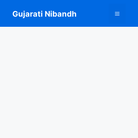
Skip
to
Gujarati Nibandh
Menu
content