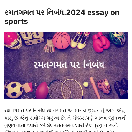
રમતગમત પર નિબંધ.2024 essay on
sports
રમતગમત પર નિબંધ:રમતગમત એ માનવ જીવનનું એક એવું
પાસું છે જેનું સર્વોચ્ચ મહત્વ છે. તે ચોક્કસપણે માનવ જીવનની
ગુણવત્તામાં વધારો કરે છે. રમતગમત શારીરિક પ્રવૃત્તિ અને