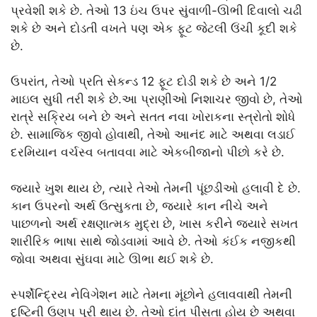
પ્રવેશી શકે છે. તેઓ 13 ઇંચ ઉપર સુંવાળી-ઊભી દિવાલો ચઢી
શકે છે અને દોડતી વખતે પણ એક ફૂટ જેટલી ઉંચી કૂદી શકે
છે.
ઉપરાંત, તેઓ પ્રતિ સેકન્ડ 12 ફૂટ દોડી શકે છે અને 1/2
માઇલ સુધી તરી શકે છે.આ પ્રાણીઓ નિશાચર જીવો છે, તેઓ
રાત્રે સક્રિય બને છે અને સતત નવા ખોરાકના સ્ત્રોતો શોધે
છે. સામાજિક જીવો હોવાથી, તેઓ આનંદ માટે અથવા લડાઈ
દરમિયાન વર્ચસ્વ બતાવવા માટે એકબીજાનો પીછો કરે છે.
જ્યારે ખુશ થાય છે, ત્યારે તેઓ તેમની પૂંછડીઓ હલાવી દે છે.
કાન ઉપરનો અર્થ ઉત્સુકતા છે, જ્યારે કાન નીચે અને
પાછળનો અર્થ રક્ષણાત્મક મુદ્રા છે, ખાસ કરીને જ્યારે સખત
શારીરિક ભાષા સાથે જોડવામાં આવે છે. તેઓ કંઈક નજીકથી
જોવા અથવા સુંઘવા માટે ઊભા થઈ શકે છે.
સ્પર્શેન્દ્રિય નેવિગેશન માટે તેમના મૂંછોને હલાવવાથી તેમની
દૃષ્ટિની ઉણપ પૂરી થાય છે. તેઓ દાંત પીસતા હોય છે અથવા