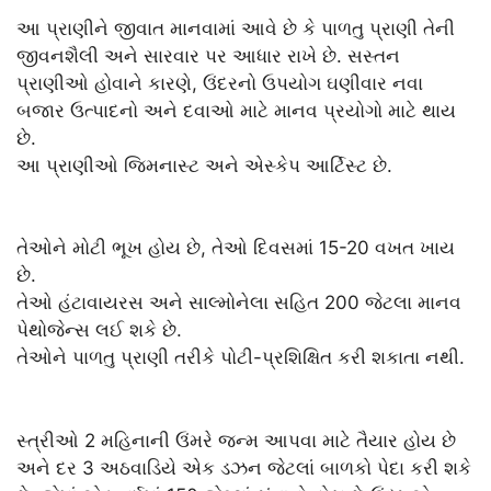
આ પ્રાણીને જીવાત માનવામાં આવે છે કે પાળતુ પ્રાણી તેની
જીવનશૈલી અને સારવાર પર આધાર રાખે છે. સસ્તન
પ્રાણીઓ હોવાને કારણે, ઉંદરનો ઉપયોગ ઘણીવાર નવા
બજાર ઉત્પાદનો અને દવાઓ માટે માનવ પ્રયોગો માટે થાય
છે.
આ પ્રાણીઓ જિમનાસ્ટ અને એસ્કેપ આર્ટિસ્ટ છે.
તેઓને મોટી ભૂખ હોય છે, તેઓ દિવસમાં 15-20 વખત ખાય
છે.
તેઓ હંટાવાયરસ અને સાલ્મોનેલા સહિત 200 જેટલા માનવ
પેથોજેન્સ લઈ શકે છે.
તેઓને પાળતુ પ્રાણી તરીકે પોટી-પ્રશિક્ષિત કરી શકાતા નથી.
સ્ત્રીઓ 2 મહિનાની ઉંમરે જન્મ આપવા માટે તૈયાર હોય છે
અને દર 3 અઠવાડિયે એક ડઝન જેટલાં બાળકો પેદા કરી શકે