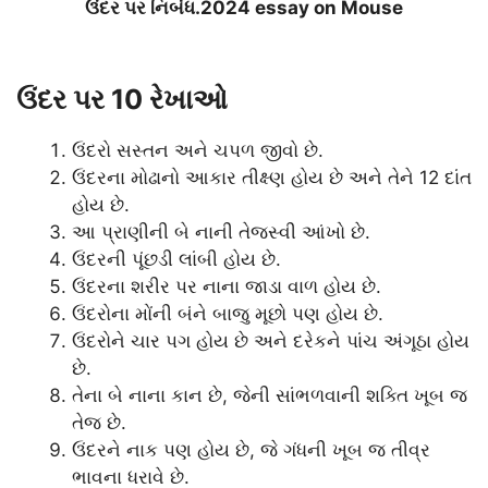
ઉંદર પર નિબંધ.2024 essay on Mouse
ઉંદર પર 10 રેખાઓ
ઉંદરો સસ્તન અને ચપળ જીવો છે.
ઉંદરના મોઢાનો આકાર તીક્ષ્ણ હોય છે અને તેને 12 દાંત
હોય છે.
આ પ્રાણીની બે નાની તેજસ્વી આંખો છે.
ઉંદરની પૂંછડી લાંબી હોય છે.
ઉંદરના શરીર પર નાના જાડા વાળ હોય છે.
ઉંદરોના મોંની બંને બાજુ મૂછો પણ હોય છે.
ઉંદરોને ચાર પગ હોય છે અને દરેકને પાંચ અંગૂઠા હોય
છે.
તેના બે નાના કાન છે, જેની સાંભળવાની શક્તિ ખૂબ જ
તેજ છે.
ઉંદરને નાક પણ હોય છે, જે ગંધની ખૂબ જ તીવ્ર
ભાવના ધરાવે છે.