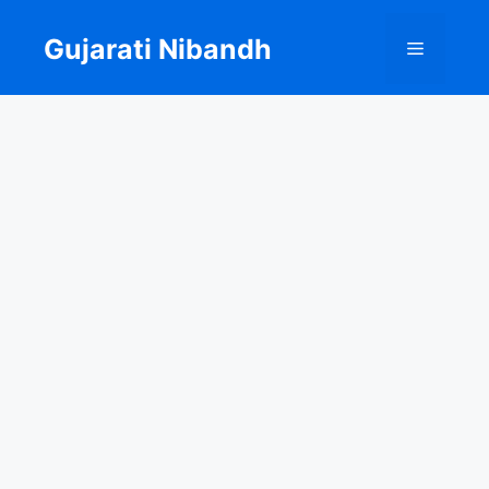
Skip
to
Gujarati Nibandh
Menu
content