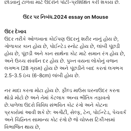
છોડવાનું ટાળવા માટે ઉંદરોને પોટી-પ્રશિક્ષિત કરી શકાય છે.
ઉંદર પર નિબંધ.2024 essay on Mouse
ઉંદર દેખાવ
ઉંદર તરીકે ઓળખાતા કોઈપણ ઉંદરનું શરીર નાનું હોય છે,
ગોળાકાર કાન હોય છે, પોઈન્ટેડ સ્નોટ હોય છે, લાંબી પૂંછડી
હોય છે, પૂંછડી અને કાન સાથેના કોટ માટે સમાન રંગ હોય છે,
અને ઉચ્ચ સંવર્ધન દર હોય છે. પુખ્ત વયના લોકોનું વજન
લગભગ (28 ગ્રામ) હોય છે અને પૂંછડીને બાદ કરતાં લગભગ
2.5-3.5 ઇંચ (6-8cm) લાંબી હોય છે.
નર માદા કરતા મોટા હોય છે. ફીલ્ડ માઉસ ઘરનાઉંદર કરતા
થોડો મોટો છે અને તેમાં કેટલાક અન્ય ભૌતિક તફાવતો
છે.પાળેલા ઉંદરો વિવિધ સંભવિત કોટ રંગો અને કોટના
પ્રકારોમાં આવી શકે છે: અગૌટી, સેલ્ફ, ટેન, પોઈન્ટેડ, પેચવર્ક
અને ચિહ્નિત સામાન્ય કોટ રંગો છે જે ચોક્કસ ટિકીંગ્સમાં
વિભાજિત થાય છે,