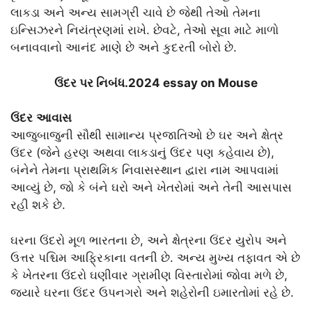
લાકડા અને અન્ય સામગ્રી ચાવે છે જેથી તેઓ તેમના
ઇન્સિઝરને નિયંત્રણમાં રાખે. છેવટે, તેઓ સૂવા માટે માળો
બનાવવાનો આનંદ માણે છે અને કુદરતી બોરો છે.
ઉંદર પર નિબંધ.2024 essay on Mouse
ઉંદર
આવાસ
આજુબાજુની સૌથી સામાન્ય પ્રજાતિઓ છે ઘર અને ક્ષેત્ર
ઉંદર (જેને હરણ અથવા લાકડાનું ઉંદર પણ કહેવાય છે),
બંનેને તેમના પ્રાથમિક નિવાસસ્થાન દ્વારા નામ આપવામાં
આવ્યું છે, જો કે બંને ઘરો અને ખેતરોમાં અને તેની આસપાસ
રહી શકે છે.
ઘરના ઉંદરો મૂળ ભારતના છે, અને ક્ષેત્રના ઉંદર યુરોપ અને
ઉત્તર પશ્ચિમ આફ્રિકાના વતની છે. અન્ય મુખ્ય તફાવત એ છે
કે ખેતરના ઉંદરો ઘણીવાર ગ્રામીણ વિસ્તારોમાં જોવા મળે છે,
જ્યારે ઘરના ઉંદર ઉપનગરો અને શહેરોની ઇમારતોમાં રહે છે.