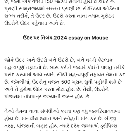
છે, જેમાં એક વર્ષમાં 150 જેટલાં સંતાનો હોય છે.ઉંદર એ
પ્રાણી સામ્રાજ્યમાં સસ્તન પ્રાણી છે. રોડેન્ટિયા ઓર્ડરના
સભ્ય તરીકે, તે ઉંદર છે. ઉંદરો કરતા નાના તમામ મુરોઇડ
ઉંદરોને ઉંદર કહેવામાં આવે છે.
ઉંદર પર નિબંધ.2024 essay on Mouse
જોકે ઉંદર અને ઉંદરો બંને ઉંદરો છે, બંને વચ્ચે કેટલાક
મહત્વપૂર્ણ તફાવતો છે, ખાસ કરીને જ્યારે કોઈને પાલતુ તરીકે
પસંદ કરવામાં આવે ત્યારે. સૌથી મહત્વપૂર્ણ તફાવત તેમના કદ
છે. જંગલીમાં, ઉંદરોનું વજન 500 ગ્રામ સુધી પહોંચી શકે છે
અને તે હંમેશા ઉંદર કરતા મોટા હોય છે. તેથી, ઉંદરોને
પાંજરામાં નોંધપાત્ર જગ્યાની જરૂર હોય છે.
તેઓ તેમના નાના સંબંધીઓ કરતાં પણ વધુ જરૂરિયાતવાળા
હોય છે, માનવીય ધ્યાન અને સ્નેહની માંગ કરે છે. બીજી
તરફ, પાંજરાની બહાર હોય ત્યારે દરેક જગ્યાએ ડ્રોપિંગ્સ