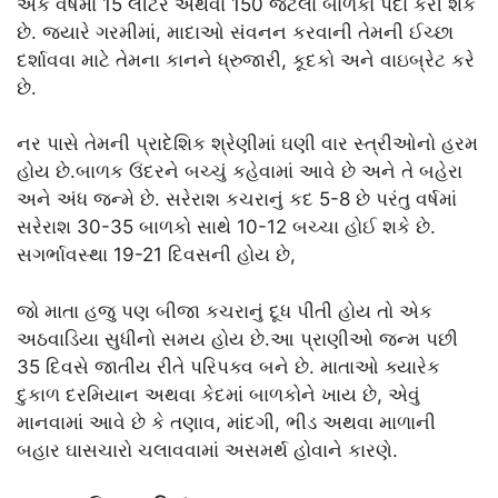
એક વર્ષમાં 15 લીટર અથવા 150 જેટલા બાળકો પેદા કરી શકે
છે. જ્યારે ગરમીમાં, માદાઓ સંવનન કરવાની તેમની ઈચ્છા
દર્શાવવા માટે તેમના કાનને ધ્રુજારી, કૂદકો અને વાઇબ્રેટ કરે
છે.
નર પાસે તેમની પ્રાદેશિક શ્રેણીમાં ઘણી વાર સ્ત્રીઓનો હરમ
હોય છે.બાળક ઉંદરને બચ્ચું કહેવામાં આવે છે અને તે બહેરા
અને અંધ જન્મે છે. સરેરાશ કચરાનું કદ 5-8 છે પરંતુ વર્ષમાં
સરેરાશ 30-35 બાળકો સાથે 10-12 બચ્ચા હોઈ શકે છે.
સગર્ભાવસ્થા 19-21 દિવસની હોય છે,
જો માતા હજુ પણ બીજા કચરાનું દૂધ પીતી હોય તો એક
અઠવાડિયા સુધીનો સમય હોય છે.આ પ્રાણીઓ જન્મ પછી
35 દિવસે જાતીય રીતે પરિપક્વ બને છે. માતાઓ ક્યારેક
દુકાળ દરમિયાન અથવા કેદમાં બાળકોને ખાય છે, એવું
માનવામાં આવે છે કે તણાવ, માંદગી, ભીડ અથવા માળાની
બહાર ઘાસચારો ચલાવવામાં અસમર્થ હોવાને કારણે.