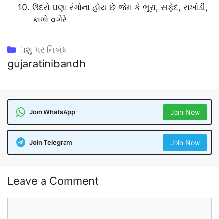
ઉંદરો ઘણા રંગોના હોય છે જેમ કે ભૂરા, સફેદ, રાખોડી,
કાળો વગેરે.
Categories
પશુ પર નિબંધ
gujaratinibandh
Join WhatsApp
Join Now
Join Telegram
Join Now
Leave a Comment
Comment