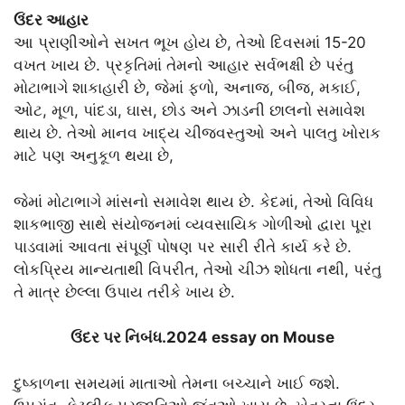
ઉંદર આહાર
આ પ્રાણીઓને સખત ભૂખ હોય છે, તેઓ દિવસમાં 15-20
વખત ખાય છે. પ્રકૃતિમાં તેમનો આહાર સર્વભક્ષી છે પરંતુ
મોટાભાગે શાકાહારી છે, જેમાં ફળો, અનાજ, બીજ, મકાઈ,
ઓટ, મૂળ, પાંદડા, ઘાસ, છોડ અને ઝાડની છાલનો સમાવેશ
થાય છે. તેઓ માનવ ખાદ્ય ચીજવસ્તુઓ અને પાલતુ ખોરાક
માટે પણ અનુકૂળ થયા છે,
જેમાં મોટાભાગે માંસનો સમાવેશ થાય છે. કેદમાં, તેઓ વિવિધ
શાકભાજી સાથે સંયોજનમાં વ્યવસાયિક ગોળીઓ દ્વારા પૂરા
પાડવામાં આવતા સંપૂર્ણ પોષણ પર સારી રીતે કાર્ય કરે છે.
લોકપ્રિય માન્યતાથી વિપરીત, તેઓ ચીઝ શોધતા નથી, પરંતુ
તે માત્ર છેલ્લા ઉપાય તરીકે ખાય છે.
ઉંદર પર નિબંધ.2024 essay on Mouse
દુષ્કાળના સમયમાં માતાઓ તેમના બચ્ચાને ખાઈ જશે.