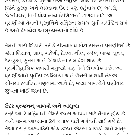
ઉપરાંત, કેટલીક પ્રજાતિઓ જંતુઓ ખાય છે. ખેતરના ઉંદર
(જેને હરણ અને લાકડાના ઉંદર પણ કહેવાય છે) ભમરો,
કેટરપિલર, તિત્તીધોડા ખાય છે.શિકારને ટાળવા માટે, આ
પ્રાણીઓ તેમની પ્રવૃત્તિને રાત્રિના સમય સુધી મર્યાદિત રાખે
છે અને ઢંકાયેલ આશ્રયસ્થાનો શોધે છે.
તેમની પાસે શિકારી તરીકે સંખ્યાબંધ મોટા સસ્તન પ્રાણીઓ છે
જેમાં શિયાળ, સાપ, ગરોળી, દેડકા, નીલ, સ્કંક, બાજ, ઘુવડ,
ટેરેન્ટુલા, કૂતરા અને બિલાડીનો સમાવેશ થાય છે.
પ્રાગૈતિહાસિક કાળથી મનુષ્યો પણ તેનો ઉપભોક્તા છે. આ
પ્રાણીઓને પૂર્વીય ઝામ્બિયા અને ઉત્તરી માલાવી તેમજ
ચીનમાં સ્વાદિષ્ટ ગણવામાં આવે છે, જ્યાં બાળકોને ઘણીવાર
જીવતા ખાઈ જાય છે.
ઉંદર પ્રજનન, બાળકો અને આયુષ્ય
સ્ત્રીઓ 2 મહિનાની ઉંમરે જન્મ આપવા માટે તૈયાર હોય છે
અને જન્મ આપ્યાના 24 કલાક પછી ગર્ભવતી થઈ શકે છે.
તેઓ દર 3 અઠવાડિયે એક ડઝન જેટલા બાળકો અને માત્ર