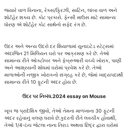
જ્યારે વાળ વિનાના, રેક્સ/ફ્રિઝી, સાટિન, લાંબા વાળ અને
શોર્ટહેર શક્ય છે. કોટ પ્રકારો. ફેન્સી માઉસ માટે સામાન્ય
ધોરણ એ શોર્ટહેર કોટ સાથેનો સફેદ રંગ છે.
ઉંદર અને અન્ય ઉંદરો દર શિયાળામાં યુનાઇટેડ સ્ટેટ્સમાં
અંદાજિત 21 મિલિયન ઘરો પર આક્રમણ કરે છે. તેઓ
સામાન્ય રીતે ઓક્ટોબર અને ફેબ્રુઆરી વચ્ચે ખોરાક, પાણી
અને આશ્રયની શોધમાં ઘરોમાં પ્રવેશ કરે છે. તેઓ
માળાઓની નજીક ખોરાકનો સંગ્રહ કરે છે, જેમાં ખાદ્યપદાર્થો
સામાન્ય રીતે 10 ફૂટની અંદર હોય છે.
ઉંદર પર નિબંધ.2024 essay on Mouse
ખૂબ જ પ્રાદેશિક જીવો, તેઓ તેમના માળખાના 30 ફૂટની
અંદર રહેવાનું વલણ ધરાવે છે.કુદરતી રીતે લવચીક હોવાથી,
તેઓ 1/4-ઇંચ જેટલા નાના તિરાડ અથવા છિદ્ર દ્વારા ઘરોમાં