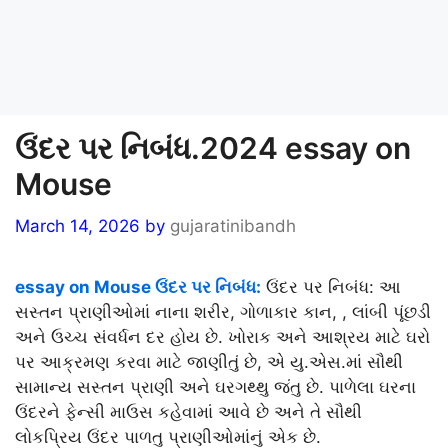
ઉંદર પર નિબંધ.2024 essay on
Mouse
March 14, 2026
by
gujaratinibandh
essay on Mouse ઉંદર પર નિબંધ:
ઉંદર પર નિબંધ: આ
સસ્તન પ્રાણીઓમાં નાના શરીર, ગોળાકાર કાન, , લાંબી પૂંછડી
અને ઉચ્ચ સંવર્ધન દર હોય છે. ખોરાક અને આશ્રય માટે ઘરો
પર આક્રમણ કરવા માટે જાણીતું છે, એ યુ.એસ.માં સૌથી
સામાન્ય સસ્તન પ્રાણી અને ઘરગથ્થુ જંતુ છે. પાળેલા ઘરના
ઉંદરને ફેન્સી માઉસ કહેવામાં આવે છે અને તે સૌથી
લોકપ્રિય ઉંદર પાળતુ પ્રાણીઓમાંનું એક છે.