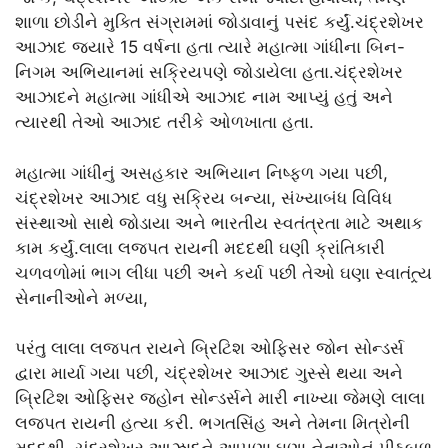
શાળા છોડીને મુક્તિ સંગ્રામમાં જોડાવાનું પસંદ કર્યું.ચંદ્રશેખર
આઝાદ જ્યારે 15 વર્ષના હતા ત્યારે મહાત્મા ગાંધીના બિન-
નિગમ અભિયાનમાં સક્રિયપણે જોડાયેલા હતા.ચંદ્રશેખર
આઝાદને મહાત્મા ગાંધીએ આઝાદ નામ આપ્યું હતું અને
ત્યારથી તેઓ આઝાદ તરીકે ઓળખાતા હતા.
મહાત્મા ગાંધીનું અસહકાર અભિયાન નિષ્ફળ ગયા પછી,
ચંદ્રશેખર આઝાદ વધુ સક્રિય બન્યા, સંખ્યાબંધ વિવિધ
સંસ્થાઓ સાથે જોડાયા અને ભારતીય સ્વતંત્રતા માટે અથાક
કામ કર્યું.લાલા લજપત રાયની મદદથી ઘણી ક્રાંતિકારી
ચળવળોમાં ભાગ લીધા પછી અને કર્યા પછી તેઓ ઘણા સ્વાતંત્ર્ય
સેનાનીઓને મળ્યા,
પરંતુ લાલા લજપત રાયને બ્રિટિશ ઓફિસર જોન સોન્ડર્સ
દ્વારા માર્યા ગયા પછી, ચંદ્રશેખર આઝાદ ગુસ્સે થયા અને
બ્રિટિશ ઓફિસર જ્હોન સોન્ડર્સને મારી નાખ્યા જેમણે લાલા
લજપત રાયની હત્યા કરી. ભગતસિંહ અને તેમના મિત્રોની