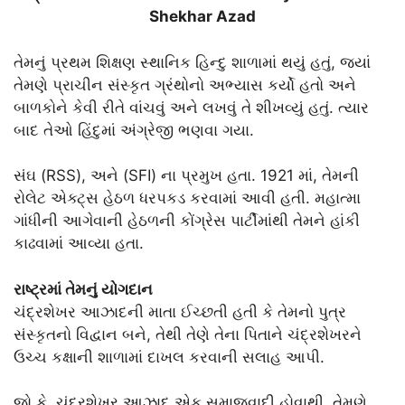
Shekhar Azad
તેમનું પ્રથમ શિક્ષણ સ્થાનિક હિન્દુ શાળામાં થયું હતું, જ્યાં
તેમણે પ્રાચીન સંસ્કૃત ગ્રંથોનો અભ્યાસ કર્યો હતો અને
બાળકોને કેવી રીતે વાંચવું અને લખવું તે શીખવ્યું હતું. ત્યાર
બાદ તેઓ હિંદુમાં અંગ્રેજી ભણવા ગયા.
સંઘ (RSS), અને (SFI) ના પ્રમુખ હતા. 1921 માં, તેમની
રોલેટ એક્ટ્સ હેઠળ ધરપકડ કરવામાં આવી હતી. મહાત્મા
ગાંધીની આગેવાની હેઠળની કોંગ્રેસ પાર્ટીમાંથી તેમને હાંકી
કાઢવામાં આવ્યા હતા.
રાષ્ટ્રમાં તેમનું યોગદાન
ચંદ્રશેખર આઝાદની માતા ઈચ્છતી હતી કે તેમનો પુત્ર
સંસ્કૃતનો વિદ્વાન બને, તેથી તેણે તેના પિતાને ચંદ્રશેખરને
ઉચ્ચ કક્ષાની શાળામાં દાખલ કરવાની સલાહ આપી.
જો કે, ચંદ્રશેખર આઝાદ એક સમાજવાદી હોવાથી, તેમણે