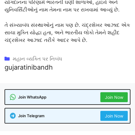
યોગદાનના પરિણામે ભારતની ઘણી શાળાઓ, હાઇવે અને
યુનિવર્સિટીઓનું નામ તેમના નામ પર રાખવામાં આવ્યું છે.
તે સંખ્યાબંધ સંસ્થાઓનું નામ પણ છે. ચંદ્રશેખર આઝાદ એક
સાચા મુક્તિ યોદ્ધા હતા, અને ભારતીય લોકો તેમને શહીદ
ચંદ્રશેખર આઝાદ તરીકે આદર આપે છે.
Categories
મહાન વ્યક્તિ પર નિબંધ
gujaratinibandh
Join WhatsApp
Join Now
Join Telegram
Join Now