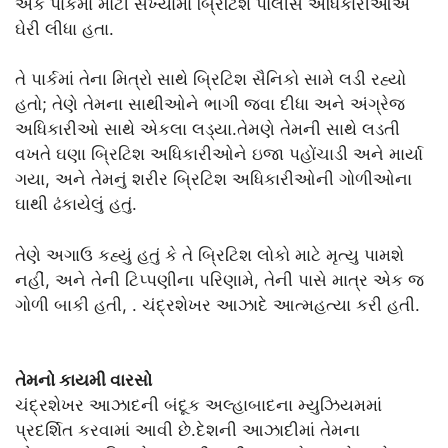
એક પાર્કમાં મોટી સંખ્યામાં બ્રિટિશ પોલીસ અધિકારીઓએ
ઘેરી લીધા હતા.
તે પાર્કમાં તેના મિત્રો સાથે બ્રિટિશ સૈનિકો સામે લડી રહ્યો
હતો; તેણે તેમના સાથીઓને ભાગી જવા દીધા અને અંગ્રેજ
અધિકારીઓ સાથે એકલા લડ્યા.તેમણે તેમની સાથે લડતી
વખતે ઘણા બ્રિટિશ અધિકારીઓને ઇજા પહોંચાડી અને માર્યા
ગયા, અને તેમનું શરીર બ્રિટિશ અધિકારીઓની ગોળીઓના
ઘાથી ઢંકાયેલું હતું.
તેણે અગાઉ કહ્યું હતું કે તે બ્રિટિશ લોકો માટે મૃત્યુ પામશે
નહીં, અને તેની ટિપ્પણીના પરિણામે, તેની પાસે માત્ર એક જ
ગોળી બાકી હતી, . ચંદ્રશેખર આઝાદે આત્મહત્યા કરી હતી.
તેમનો કાયમી વારસો
ચંદ્રશેખર આઝાદની બંદૂક અલ્હાબાદના મ્યુઝિયમમાં
પ્રદર્શિત કરવામાં આવી છે.દેશની આઝાદીમાં તેમના