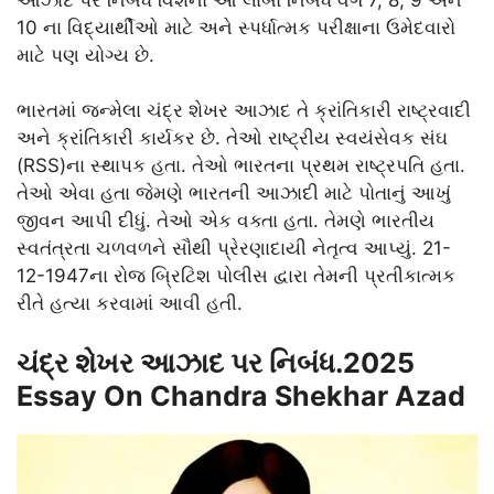
10 ના વિદ્યાર્થીઓ માટે અને સ્પર્ધાત્મક પરીક્ષાના ઉમેદવારો
માટે પણ યોગ્ય છે.
ભારતમાં જન્મેલા ચંદ્ર શેખર આઝાદ તે ક્રાંતિકારી રાષ્ટ્રવાદી
અને ક્રાંતિકારી કાર્યકર છે. તેઓ રાષ્ટ્રીય સ્વયંસેવક સંઘ
(RSS)ના સ્થાપક હતા. તેઓ ભારતના પ્રથમ રાષ્ટ્રપતિ હતા.
તેઓ એવા હતા જેમણે ભારતની આઝાદી માટે પોતાનું આખું
જીવન આપી દીધું. તેઓ એક વક્તા હતા. તેમણે ભારતીય
સ્વતંત્રતા ચળવળને સૌથી પ્રેરણાદાયી નેતૃત્વ આપ્યું. 21-
12-1947ના રોજ બ્રિટિશ પોલીસ દ્વારા તેમની પ્રતીકાત્મક
રીતે હત્યા કરવામાં આવી હતી.
ચંદ્ર શેખર આઝાદ પર નિબંધ.2025
Essay On Chandra Shekhar Azad