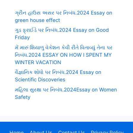
ગ્રીન હાઉસ અસર પર નિબંધ.2024 Essay on
green house effect
ગુડ ફ્રાઈડે પર નિબંધ.2024 Essay on Good
Friday
મેં મારું શિયાળુ વેકેશન કેવી રીતે વિતાવ્યું તેના પર
નિબંધ.2024 ESSAY ON HOW I SPENT MY
WINTER VACATION
વૈજ્ઞાનિક શોધો પર નિબંધ.2024 Essay on
Scientific Discoveries
મહિલા સુરક્ષા પર નિબંધ.2024Essay on Women
Safety
Home
About Us
Contact Us
Privacy Policy