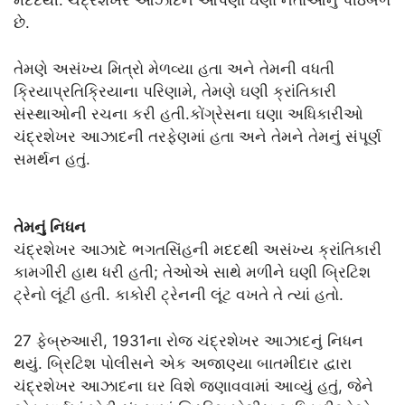
મદદથી. ચંદ્રશેખર આઝાદને આપણા ઘણા નેતાઓનું પીઠબળ
છે.
તેમણે અસંખ્ય મિત્રો મેળવ્યા હતા અને તેમની વધતી
ક્રિયાપ્રતિક્રિયાના પરિણામે, તેમણે ઘણી ક્રાંતિકારી
સંસ્થાઓની રચના કરી હતી.કોંગ્રેસના ઘણા અધિકારીઓ
ચંદ્રશેખર આઝાદની તરફેણમાં હતા અને તેમને તેમનું સંપૂર્ણ
સમર્થન હતું.
તેમનું નિધન
ચંદ્રશેખર આઝાદે ભગતસિંહની મદદથી અસંખ્ય ક્રાંતિકારી
કામગીરી હાથ ધરી હતી; તેઓએ સાથે મળીને ઘણી બ્રિટિશ
ટ્રેનો લૂંટી હતી. કાકોરી ટ્રેનની લૂંટ વખતે તે ત્યાં હતો.
27 ફેબ્રુઆરી, 1931ના રોજ ચંદ્રશેખર આઝાદનું નિધન
થયું. બ્રિટિશ પોલીસને એક અજાણ્યા બાતમીદાર દ્વારા
ચંદ્રશેખર આઝાદના ઘર વિશે જણાવવામાં આવ્યું હતું, જેને