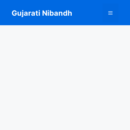
Skip
to
Gujarati Nibandh
Menu
content