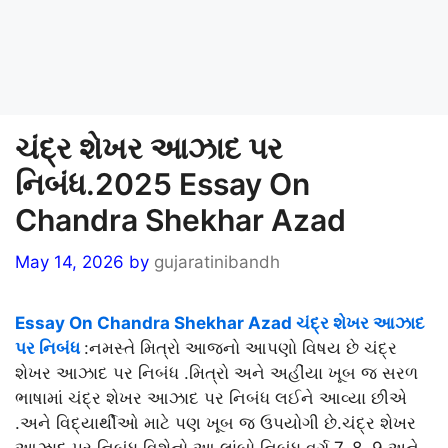
ચંદ્ર શેખર આઝાદ પર
નિબંધ.2025 Essay On
Chandra Shekhar Azad
May 14, 2026
by
gujaratinibandh
Essay On Chandra Shekhar Azad ચંદ્ર શેખર આઝાદ
પર નિબંધ
:નમસ્તે મિત્રો આજનો આપણો વિષય છે ચંદ્ર
શેખર આઝાદ પર નિબંધ .મિત્રો અને અહીંયા ખૂબ જ સરળ
ભાષામાં ચંદ્ર શેખર આઝાદ પર નિબંધ લઈને આવ્યા છીએ
.અને વિદ્યાર્થીઓ માટે પણ ખૂબ જ ઉપયોગી છે.ચંદ્ર શેખર
આઝાદ પર નિબંધ વિશેનો આ લાંબો નિબંધ વર્ગ 7, 8, 9 અને