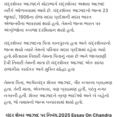
ચંદ્રશેખર આઝાદને મોટાભાગે ચંદ્રશેખર અથવા આઝાદ
તરીકે ઓળખવામાં આવે છે. ચંદ્રશેખર આઝાદનો જન્મ 23
જુલાઈ, 1906ના રોજ મધ્ય પ્રદેશની મધ્ય ભારત
એજન્સીના ભાવરામાં થયો હતો. તેમનો જન્મ ભારત પર
અંગ્રેજોના કબજા દરમિયાન થયો હતો.
ચંદ્રશેખર આઝાદના પિતા કાનપુરના હતા અને ચંદ્રશેખરનો
જન્મ થયો ત્યારે તેમનો પરિવાર મધ્ય પ્રદેશમાં રહેવા ગયો
હતો.સીતારામ તિવારી તેમના પિતાનું નામ છે અને જાગરાણી
દેવી તિવારી તેમની માતા છે.ચંદ્રશેખર આઝાદ એક સાચા
રાજકીય કાર્યકર અને મુક્તિ યોદ્ધા હતા
તેમના પિતા, ભાર્ગવચંદ્ર શેખર આઝાદ, ગૌર નગરના બ્રાહ્મણ
હતા. તેની માતા, એકલવ્ય, પણ બ્રાહ્મણ હતી, પરંતુ નગર
નગરની હતી. શેખર આઝાદને ત્રણ ભાઈઓ અને બે બહેનો
હતા, જે તમામનો જન્મ બનારસમાં થયો હતો.
ચંદ્ર શેખર આઝાદ પર નિબંધ.2025 Essay On Chandra