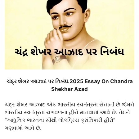
ચંદ્ર શેખર આઝાદ પર નિબંધ.2025 Essay On Chandra
Shekhar Azad
ચંદ્ર શેખર આઝાદ એક ભારતીય સ્વતંત્રતા સેનાની છે જેમને
ભારતીય સ્વતંત્રતા ચળવળના હીરો માનવામાં આવે છે. તેમને
“આધુનિક ભારતના સૌથી લોકપ્રિય ક્રાંતિકારી હીરો”
ગણવામાં આવે છે.