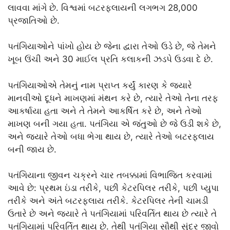
લાવવા માંગે છે. વિશ્વમાં બટરફ્લાયની લગભગ 28,000
પ્રજાતિઓ છે.
પતંગિયાઓને પાંખો હોય છે જેના દ્વારા તેઓ ઉડે છે, જે તેમને
ખૂબ ઉંચી અને 30 માઈલ પ્રતિ કલાકની ઝડપે ઉડવા દે છે.
પતંગિયાઓએ તેમનું નામ પ્રાપ્ત કર્યું કારણ કે જ્યારે
માનવીઓ દૂધને માખણમાં મંથન કરે છે, ત્યારે તેઓ તેના તરફ
આકર્ષાયા હતા અને તે તેમને આકર્ષિત કરે છે, અને તેઓ
માખણ બની ગયા હતા. પતંગિયા એ જંતુઓ છે જે ઉડી શકે છે,
અને જ્યારે તેઓ બધા ભેગા થાય છે, ત્યારે તેઓ બટરફ્લાય
બની જાય છે.
પતંગિયાના જીવન ચક્રને ચાર તબક્કામાં વિભાજિત કરવામાં
આવે છે: પ્રથમ ઇંડા તરીકે, પછી કેટરપિલર તરીકે, પછી પ્યુપા
તરીકે અને અંતે બટરફ્લાય તરીકે. કેટરપિલર તેની ચામડી
ઉતારે છે અને જ્યારે તે પતંગિયામાં પરિવર્તિત થાય છે ત્યારે તે
પતંગિયામાં પરિવર્તિત થાય છે. તેથી પતંગિયા સૌથી સુંદર જીવો