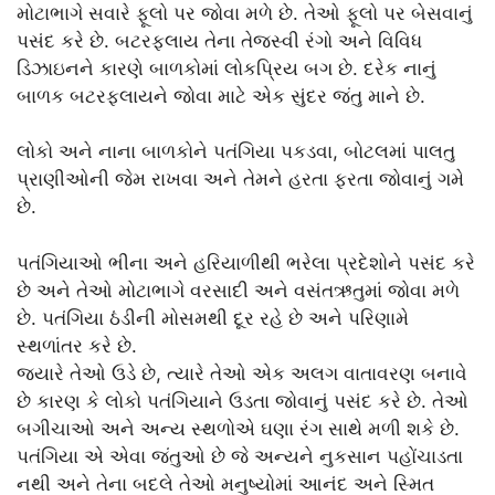
મોટાભાગે સવારે ફૂલો પર જોવા મળે છે. તેઓ ફૂલો પર બેસવાનું
પસંદ કરે છે. બટરફ્લાય તેના તેજસ્વી રંગો અને વિવિધ
ડિઝાઇનને કારણે બાળકોમાં લોકપ્રિય બગ છે. દરેક નાનું
બાળક બટરફ્લાયને જોવા માટે એક સુંદર જંતુ માને છે.
લોકો અને નાના બાળકોને પતંગિયા પકડવા, બોટલમાં પાલતુ
પ્રાણીઓની જેમ રાખવા અને તેમને હરતા ફરતા જોવાનું ગમે
છે.
પતંગિયાઓ ભીના અને હરિયાળીથી ભરેલા પ્રદેશોને પસંદ કરે
છે અને તેઓ મોટાભાગે વરસાદી અને વસંતઋતુમાં જોવા મળે
છે. પતંગિયા ઠંડીની મોસમથી દૂર રહે છે અને પરિણામે
સ્થળાંતર કરે છે.
જ્યારે તેઓ ઉડે છે, ત્યારે તેઓ એક અલગ વાતાવરણ બનાવે
છે કારણ કે લોકો પતંગિયાને ઉડતા જોવાનું પસંદ કરે છે. તેઓ
બગીચાઓ અને અન્ય સ્થળોએ ઘણા રંગ સાથે મળી શકે છે.
પતંગિયા એ એવા જંતુઓ છે જે અન્યને નુકસાન પહોંચાડતા
નથી અને તેના બદલે તેઓ મનુષ્યોમાં આનંદ અને સ્મિત