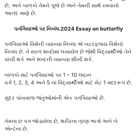
છે, અને બાળકો તેમને પૂજે છે અને તેમની સાથે રમવાનો
આનંદ માણે છે.
પતંગિયાઓ પર નિબંધ.2024 Essay on butterfly
પતંગિયાઓ વિશેની વ્યાખ્યા નિબંધ એ બટરફ્લાય વિશેનો
નિબંધ છે. તે સરળ શબ્દોમાં લખાયેલ છે જેથી વિદ્યાર્થીઓ તેને
વાંચી શકે અને શબ્દની વ્યાખ્યા શીખી શકે.
બાળકો માટે પતંગિયાઓ પર 1 – 10 લાઇન
વર્ગ 1, 2, 3, 4 અને 5 ના વિદ્યાર્થીઓ માટે સેટ 1 મદદરૂપ છે.
સુંદર પાંખવાળા જંતુઓમાંની એક પતંગિયાઓ છે.
તેમના છ પગ જોડાયેલા છે, શરીરના ત્રણ ભાગો અને બે
એન્ટેના છે.