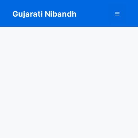
Skip
to
Gujarati Nibandh
Menu
content