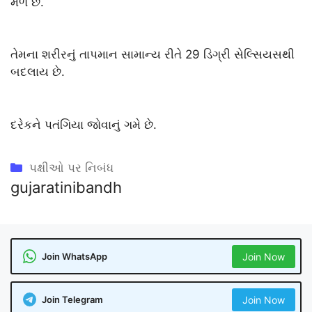
મળે છે.
તેમના શરીરનું તાપમાન સામાન્ય રીતે 29 ડિગ્રી સેલ્સિયસથી
બદલાય છે.
દરેકને પતંગિયા જોવાનું ગમે છે.
Categories
પક્ષીઓ પર નિબંધ
gujaratinibandh
Join WhatsApp
Join Now
Join Telegram
Join Now