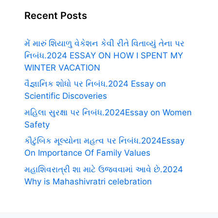
Recent Posts
મેં મારું શિયાળુ વેકેશન કેવી રીતે વિતાવ્યું તેના પર
નિબંધ.2024 ESSAY ON HOW I SPENT MY
WINTER VACATION
વૈજ્ઞાનિક શોધો પર નિબંધ.2024 Essay on
Scientific Discoveries
મહિલા સુરક્ષા પર નિબંધ.2024Essay on Women
Safety
કૌટુંબિક મૂલ્યોના મહત્વ પર નિબંધ.2024Essay
On Importance Of Family Values
મહાશિવરાત્રી શા માટે ઉજવવામાં આવે છે.2024
Why is Mahashivratri celebration