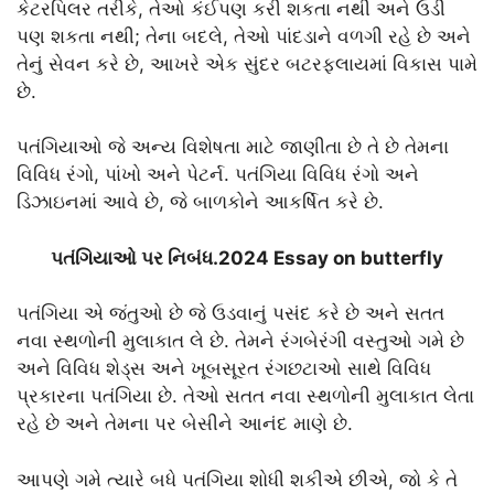
કેટરપિલર તરીકે, તેઓ કંઈપણ કરી શકતા નથી અને ઉડી
પણ શકતા નથી; તેના બદલે, તેઓ પાંદડાને વળગી રહે છે અને
તેનું સેવન કરે છે, આખરે એક સુંદર બટરફ્લાયમાં વિકાસ પામે
છે.
પતંગિયાઓ જે અન્ય વિશેષતા માટે જાણીતા છે તે છે તેમના
વિવિધ રંગો, પાંખો અને પેટર્ન. પતંગિયા વિવિધ રંગો અને
ડિઝાઇનમાં આવે છે, જે બાળકોને આકર્ષિત કરે છે.
પતંગિયાઓ પર નિબંધ.2024 Essay on butterfly
પતંગિયા એ જંતુઓ છે જે ઉડવાનું પસંદ કરે છે અને સતત
નવા સ્થળોની મુલાકાત લે છે. તેમને રંગબેરંગી વસ્તુઓ ગમે છે
અને વિવિધ શેડ્સ અને ખૂબસૂરત રંગછટાઓ સાથે વિવિધ
પ્રકારના પતંગિયા છે. તેઓ સતત નવા સ્થળોની મુલાકાત લેતા
રહે છે અને તેમના પર બેસીને આનંદ માણે છે.
આપણે ગમે ત્યારે બધે પતંગિયા શોધી શકીએ છીએ, જો કે તે