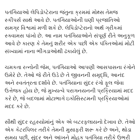
પતંગિયાઓ લેપિડોપ્ટેરાના જંતુના ક્રમમાં મોથ્સ તેમજ
સ્કીપર્સ સાથે આવે છે. પતંગિયાઓની ઘણી પ્રજાતિઓ
સમગ્ર વિશ્વમાં મળી શકે છે. લેપિડોપ્ટેરાનો અર્થ ગ્રીકમાં
સ્ક્વામસ પાંખો છે. આ નામ પતંગિયાઓને સંપૂર્ણ રીતે અનુકૂળ
આવે છે કારણ કે તેમનું શરીર એક પછી એક પંક્તિઓમાં મોટી
સંખ્યામાં નાના ભીંગડાઓથી ઢંકાયેલું છે.
ચમકતા રત્નોની જેમ, પતંગિયાઓ આપણી આસપાસના રંગોને
ઉમેરે છે. તેઓ જે રીતે ઉડે છે તે જીવનની સમૃદ્ધિ, આનંદ
અને સ્વતંત્રતા દર્શાવે છે. પતંગિયાના સુંદર રંગો ફૂલ જેવા
ઉત્તેજક હોય છે, જે મુખ્યત્વે પરાગનયનની પ્રક્રિયામાં મદદ
કરે છે, જે બદલામાં મોટાભાગે ઇકોસિસ્ટમની પ્રક્રિયાઓમાં
મદદ કરે છે.
સૌથી સુંદર રહસ્યોમાંનું એક એ બટરફ્લાયનો દેખાવ છે. તેઓ
એક કેટરપિલર તરીકે તેમની મુસાફરી શરૂ કરે છે અને, થોડા
સમય પછી, સુંદર અને આંખને મોહક પતંગિયા તરીકે ઉભરી