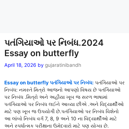
પતંગિયાઓ પર નિબંધ.2024
Essay on butterfly
April 18, 2026
by
gujaratinibandh
Essay on butterfly પતંગિયાઓ પર નિબંધ:
પતંગિયાઓ પર
નિબંધ: નમસ્તે મિત્રો આજનો આપણો વિષય છે પતંગિયાઓ
પર નિબંધ .મિત્રો અને અહીંયા ખૂબ જ સરળ ભાષામાં
પતંગિયાઓ પર નિબંધ લઈને આવ્યા છીએ .અને વિદ્યાર્થીઓ
માટે પણ ખૂબ જ ઉપયોગી છે.પતંગિયાઓ પર નિબંધ વિશેનો
આ લાંબો નિબંધ વર્ગ 7, 8, 9 અને 10 ના વિદ્યાર્થીઓ માટે
અને સ્પર્ધાત્મક પરીક્ષાના ઉમેદવારો માટે પણ યોગ્ય છે.