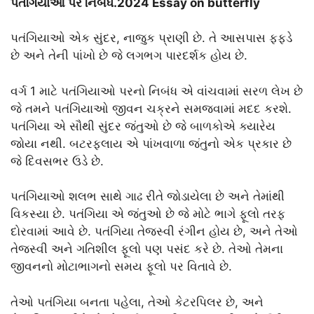
પતંગિયાઓ પર નિબંધ.2024 Essay on butterfly
પતંગિયાઓ એક સુંદર, નાજુક પ્રાણી છે. તે આસપાસ ફફડે
છે અને તેની પાંખો છે જે લગભગ પારદર્શક હોય છે.
વર્ગ 1 માટે પતંગિયાઓ પરનો નિબંધ એ વાંચવામાં સરળ લેખ છે
જે તમને પતંગિયાઓ જીવન ચક્રને સમજવામાં મદદ કરશે.
પતંગિયા એ સૌથી સુંદર જંતુઓ છે જે બાળકોએ ક્યારેય
જોયા નથી. બટરફ્લાય એ પાંખવાળા જંતુનો એક પ્રકાર છે
જે દિવસભર ઉડે છે.
પતંગિયાઓ શલભ સાથે ગાઢ રીતે જોડાયેલા છે અને તેમાંથી
વિકસ્યા છે. પતંગિયા એ જંતુઓ છે જે મોટે ભાગે ફૂલો તરફ
દોરવામાં આવે છે. પતંગિયા તેજસ્વી રંગીન હોય છે, અને તેઓ
તેજસ્વી અને ગતિશીલ ફૂલો પણ પસંદ કરે છે. તેઓ તેમના
જીવનનો મોટાભાગનો સમય ફૂલો પર વિતાવે છે.
તેઓ પતંગિયા બનતા પહેલા, તેઓ કેટરપિલર છે, અને