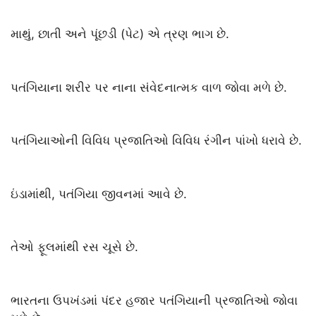
માથું, છાતી અને પૂંછડી (પેટ) એ ત્રણ ભાગ છે.
પતંગિયાના શરીર પર નાના સંવેદનાત્મક વાળ જોવા મળે છે.
પતંગિયાઓની વિવિધ પ્રજાતિઓ વિવિધ રંગીન પાંખો ધરાવે છે.
ઇંડામાંથી, પતંગિયા જીવનમાં આવે છે.
તેઓ ફૂલમાંથી રસ ચૂસે છે.
ભારતના ઉપખંડમાં પંદર હજાર પતંગિયાની પ્રજાતિઓ જોવા