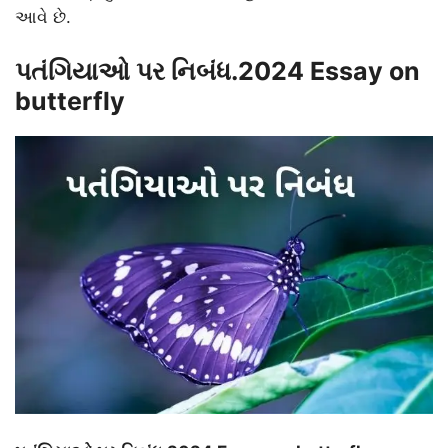
આવે છે.
પતંગિયાઓ પર નિબંધ.2024 Essay on
butterfly