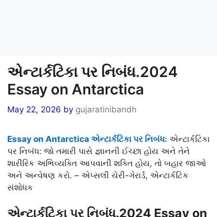
એન્ટાર્કટિકા પર નિબંધ.2024
Essay on Antarctica
May 22, 2026
by
gujaratinibandh
Essay on Antarctica એન્ટાર્કટિકા પર નિબંધ:
એન્ટાર્કટિકા
પર નિબંધ: જો તમારી પાસે જ્ઞાનની ઈચ્છા હોય અને તેને
શારીરિક અભિવ્યક્તિ આપવાની શક્તિ હોય, તો બહાર જાઓ
અને અન્વેષણ કરો. – એપ્સલી ચેરી-ગેરાર્ડ, એન્ટાર્કટિક
સંશોધક
એન્ટાર્કટિકા પર નિબંધ.2024 Essay on