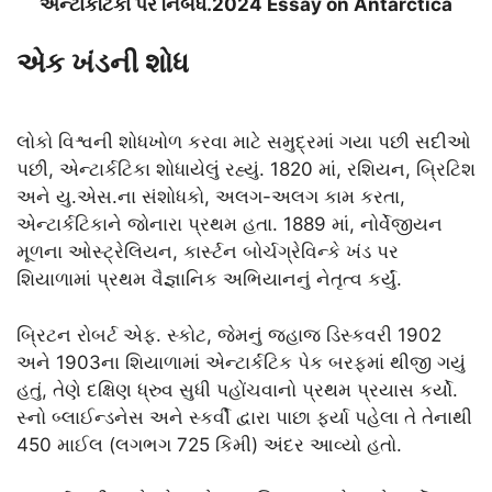
એન્ટાર્કટિકા પર નિબંધ.2024 Essay on Antarctica
એક ખંડની શોધ
લોકો વિશ્વની શોધખોળ કરવા માટે સમુદ્રમાં ગયા પછી સદીઓ
પછી, એન્ટાર્કટિકા શોધાયેલું રહ્યું. 1820 માં, રશિયન, બ્રિટિશ
અને યુ.એસ.ના સંશોધકો, અલગ-અલગ કામ કરતા,
એન્ટાર્કટિકાને જોનારા પ્રથમ હતા. 1889 માં, નોર્વેજીયન
મૂળના ઓસ્ટ્રેલિયન, કાર્સ્ટન બોર્ચગ્રેવિન્કે ખંડ પર
શિયાળામાં પ્રથમ વૈજ્ઞાનિક અભિયાનનું નેતૃત્વ કર્યું.
બ્રિટન રોબર્ટ એફ. સ્કોટ, જેમનું જહાજ ડિસ્કવરી 1902
અને 1903ના શિયાળામાં એન્ટાર્કટિક પેક બરફમાં થીજી ગયું
હતું, તેણે દક્ષિણ ધ્રુવ સુધી પહોંચવાનો પ્રથમ પ્રયાસ કર્યો.
સ્નો બ્લાઈન્ડનેસ અને સ્કર્વી દ્વારા પાછા ફર્યા પહેલા તે તેનાથી
450 માઈલ (લગભગ 725 કિમી) અંદર આવ્યો હતો.