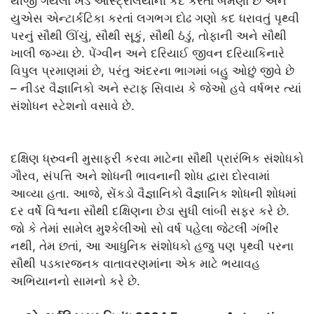
થીજી ગયેલો ખંડ ઑસ્ટ્રેલિયાના કદ કરતાં બમણો છે અને
યુએસ એન્ટાર્કટિકા કરતાં લગભગ દોઢ ગણો કદ ધરાવતું પૃથ્વી
પરનું સૌથી ઊંચું, સૌથી સૂકું, સૌથી ઠંડું, તોફાની અને સૌથી
ખાલી જગ્યા છે. પેંગ્વીન અને દરિયાઈ જીવન દરિયાકિનારે
વિપુલ પ્રમાણમાં છે, પરંતુ અંદરના ભાગમાં બહુ ઓછું જીવે છે
– નીડર વૈજ્ઞાનિકો અને સ્ટાફ સિવાય કે જેઓ હવે વર્ષભર ત્યાં
સંશોધન સ્ટેશનો વસાવે છે.
દક્ષિણ ધ્રુવની મુસાફરી કરવા માટેના સૌથી પ્રારંભિક સંશોધકો
ગૌરવ, સંપત્તિ અને શોધની ભાવનાની શોધ દ્વારા દોરવામાં
આવ્યા હતા. આજે, સેંકડો વૈજ્ઞાનિકો વૈજ્ઞાનિક શોધની શોધમાં
દર વર્ષે વિશ્વના સૌથી દક્ષિણના છેડા સુધી લાંબી સફર કરે છે.
જો કે તેમાં સામેલ મુશ્કેલીઓ સો વર્ષ પહેલા જેટલી ગંભીર
નથી, તેમ છતાં, આ આધુનિક સંશોધકો હજુ પણ પૃથ્વી પરના
સૌથી પડકારજનક વાતાવરણમાંના એક માટે ભયાવહ
અભિયાનનો સામનો કરે છે.