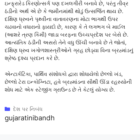
ઇન્ફ્રારેડ કિરણોત્સર્ગ પણ દખલગીરી બનાવે છે, પરંતુ તીવ્ર
ઠંડીનો અર્થ એ છે કે જમીનમાંથી થોડું ઉત્સર્જિત થાય છે.
દક્ષિણ ધ્રુવને પૃથ્વીના વાતાવરણના મોટા ભાગથી ઉપર
ચઢવાનો વધારાનો ફાયદો છે, કારણ કે તે લગભગ બે માઈલ
(આશરે ત્રણ કિમી) જાડા બરફના ઉચ્ચપ્રદેશ પર બેસે છે.
આત્યંતિક ઠંડીની અસરો તેને વધુ ઊંચી બનાવે છે તે જોતાં,
દક્ષિણ ધ્રુવ ખગોળશાસ્ત્રીઓને ગ્રહ છોડ્યા વિના બ્રહ્માંડનું
શ્રેષ્ઠ દૃશ્ય પ્રદાન કરે છે.
એન્ટાર્કટિકા, પાર્થિવ સંશોધકો દ્વારા શોધાયેલો છેલ્લો ખંડ,
છેલ્લો ટેરા ઇન્કોગ્નિટા, હવે બ્રહ્માંડના સૌથી ઊંડા રહસ્યોની
શોધ માટે એક સ્ટેજીંગ ગ્રાઉન્ડ છે તે કેટલું યોગ્ય છે.
Categories
દેશ પર નિબંધ
gujaratinibandh