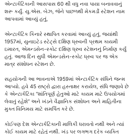
એન્ટાર્કટિકાની આસપાસ 60 થી વધુ નવા પાયા બનાવવાનું
શરૂ કર્યું. યુ.એસ. બેઝ, જેને પાછળથી મેકમર્ડો સ્ટેશન નામ
આપવામાં આવ્યું હતું,
એન્ટાર્કટિક કિનારે સ્થાપિત કરવામાં આવ્યું હતું, જ્યાંથી
1957માં, યુનાઇટેડ સ્ટેટ્સે દક્ષિણ ધ્રુવની પ્રથમ કાયમી
ઇમારત, એમન્ડસેન-સ્કોટ દક્ષિણ ધ્રુવ સ્ટેશનનું નિર્માણ કર્યું
હતું. આજ દિન સુધી એમન્ડસેન-સ્કોટ ધ્રુવ પર જ એક
માત્ર સંશોધન સ્ટેશન છે.
સહયોગની આ ભાવનાએ 1959માં એન્ટાર્કટિક સંધિને જન્મ
આપ્યો. હવે 45 રાષ્ટ્રો દ્વારા હસ્તાક્ષર કરાયેલ, સંધિ જણાવે છે
કે એન્ટાર્કટિકા “શાંતિપૂર્ણ હેતુઓ માટે કાયમ માટે ઉપયોગમાં
લેવાતું રહેશે” અને ખંડને વૈજ્ઞાનિક સંશોધન અને માહિતીના
મુક્ત વિનિમય માટે સમર્પિત કરે છે.
કોઈપણ દેશ એન્ટાર્કટિકાની માલિકી ધરાવતો નથી અને ત્યાં
કોઈ કાયમ માટે રહેતું નથી. ખંડ પર લગભગ દરેક વ્યક્તિ