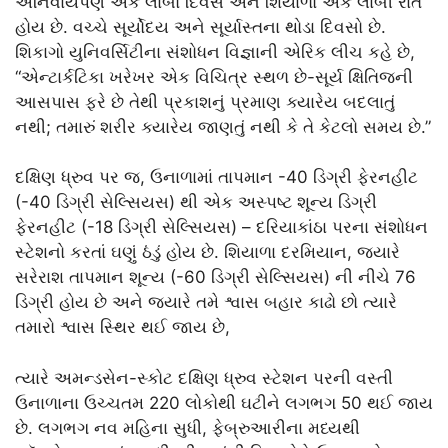
અનિવાર્યપણે એક લાંબો દિવસ અને શિયાળો એક લાંબી રાત
હોય છે. વચ્ચે સૂર્યોદય અને સૂર્યાસ્તના થોડા દિવસો છે.
શિકાગો યુનિવર્સિટીના સંશોધન વિજ્ઞાની એરિક લીચ કહે છે,
“એન્ટાર્કટિકા ખરેખર એક વિચિત્ર સ્થળ છે-સૂર્ય ક્ષિતિજની
આસપાસ ફરે છે તેથી પ્રકાશનું પ્રમાણ ક્યારેય બદલાતું
નથી; તમારું શરીર ક્યારેય જાણતું નથી કે તે કેટલો સમય છે.”
દક્ષિણ ધ્રુવ પર જ, ઉનાળામાં તાપમાન -40 ડિગ્રી ફેરનહીટ
(-40 ડિગ્રી સેલ્સિયસ) થી એક અસ્પષ્ટ શૂન્ય ડિગ્રી
ફેરનહીટ (-18 ડિગ્રી સેલ્સિયસ) – દરિયાકાંઠા પરના સંશોધન
સ્ટેશનો કરતાં ઘણું ઠંડું હોય છે. શિયાળા દરમિયાન, જ્યારે
સરેરાશ તાપમાન શૂન્ય (-60 ડિગ્રી સેલ્સિયસ) ની નીચે 76
ડિગ્રી હોય છે અને જ્યારે તમે શ્વાસ બહાર કાઢો છો ત્યારે
તમારો શ્વાસ સ્થિર થઈ જાય છે,
ત્યારે અમન્ડસેન-સ્કોટ દક્ષિણ ધ્રુવ સ્ટેશન પરની વસ્તી
ઉનાળાના ઉચ્ચતમ 220 લોકોથી ઘટીને લગભગ 50 થઈ જાય
છે. લગભગ નવ મહિના સુધી, ફેબ્રુઆરીના મધ્યથી