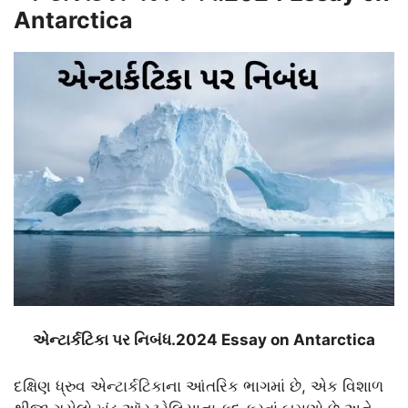
Antarctica
એન્ટાર્કટિકા પર નિબંધ.2024 Essay on Antarctica
દક્ષિણ ધ્રુવ એન્ટાર્કટિકાના આંતરિક ભાગમાં છે, એક વિશાળ