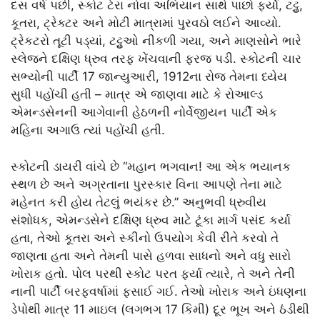
દસ વર્ષ પછી, સ્કોટ ટેરા નોવા અભિયાન સાથે પાછો ફર્યો, ટટ્ટુ,
કૂતરા, ટ્રેક્ટર અને મોટી માત્રામાં પુરવઠો લઈને આવ્યો.
ટ્રેકટરો તૂટી પડ્યાં, ટટ્ટુઓ નીકળી ગયા, અને માણસોને ભારે
સ્લેજને દક્ષિણ ધ્રુવ તરફ ખેંચવાની ફરજ પડી. સ્કોટની ચાર
સભ્યોની પાર્ટી 17 જાન્યુઆરી, 1912ના રોજ તેમના ધ્યેય
સુધી પહોંચી હતી – માત્ર એ જાણવા માટે કે રોઆલ્ડ
એમન્ડસેનની આગેવાની હેઠળની નોર્વેજીયન પાર્ટી એક
મહિના અગાઉ ત્યાં પહોંચી હતી.
સ્કોટની ડાયરી વાંચે છે “મહાન ભગવાન! આ એક ભયાનક
સ્થળ છે અને અગ્રતાના પુરસ્કાર વિના આપણે તેના માટે
મહેનત કરી હોય તેટલું ભયંકર છે.” અનુભવી ધ્રુવીય
સંશોધક, એમન્ડસેને દક્ષિણ ધ્રુવ માટે ટૂંકા માર્ગ પસંદ કર્યા
હતા, તેઓ કૂતરા અને સ્કીનો ઉપયોગ કેવી રીતે કરવો તે
જાણતા હતા અને તેમની પાસે હળવા સાધનો અને વધુ સારો
ખોરાક હતો. પોલ પરથી સ્કોટ પરત ફર્યા ત્યારે, તે અને તેની
નાની પાર્ટી બરફવર્ષામાં ફસાઈ ગઈ. તેઓ ખોરાક અને ઇંધણના
ડેપોથી માત્ર 11 માઇલ (લગભગ 17 કિમી) દૂર ભૂખ અને ઠંડીથી