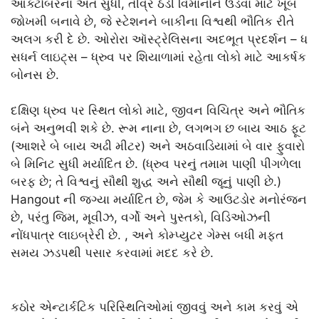
ઑક્ટોબરના અંત સુધી, તીવ્ર ઠંડી વિમાનોને ઉડવા માટે ખૂબ
જોખમી બનાવે છે, જે સ્ટેશનને બાકીના વિશ્વથી ભૌતિક રીતે
અલગ કરી દે છે. ઓરોરા ઑસ્ટ્રેલિસના અદભૂત પ્રદર્શન – ધ
સધર્ન લાઇટ્સ – ધ્રુવ પર શિયાળામાં રહેતા લોકો માટે આકર્ષક
બોનસ છે.
દક્ષિણ ધ્રુવ પર સ્થિત લોકો માટે, જીવન વિચિત્ર અને ભૌતિક
બંને અનુભવી શકે છે. રૂમ નાના છે, લગભગ છ બાય આઠ ફૂટ
(આશરે બે બાય અઢી મીટર) અને અઠવાડિયામાં બે વાર ફુવારો
બે મિનિટ સુધી મર્યાદિત છે. (ધ્રુવ પરનું તમામ પાણી પીગળેલા
બરફ છે; તે વિશ્વનું સૌથી શુદ્ધ અને સૌથી જૂનું પાણી છે.)
Hangout ની જગ્યા મર્યાદિત છે, જેમ કે આઉટડોર મનોરંજન
છે, પરંતુ જિમ, મૂવીઝ, વર્ગો અને પુસ્તકો, વિડિઓઝની
નોંધપાત્ર લાઇબ્રેરી છે. , અને કોમ્પ્યુટર ગેમ્સ બધી મફત
સમય ઝડપથી પસાર કરવામાં મદદ કરે છે.
કઠોર એન્ટાર્કટિક પરિસ્થિતિઓમાં જીવવું અને કામ કરવું એ