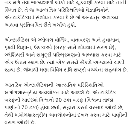
તક મળે તેવા ભાગ્યશાળી લોકો માટે ચૂકવણી કરવા માટે નાની
કિંમત છે. તે જ આત્યંતિક પરિસ્થિતિઓ વૈજ્ઞાનિકોને
એન્ટાર્કટિકામાં સંશોધન કરવા દે છે જે અન્યત્ર અશક્ય
અથવા પ્રતિબંધિત રીતે ખર્ચાળ હશે.
એન્ટાર્કટિકા એ ગ્લોબલ વોર્મિંગ, વાતાવરણ અને હવામાન,
પૃથ્વી વિજ્ઞાન, ઉલ્કાઓ (બરફ સામે શોધવામાં સરળ છે),
ગ્લેશિયર્સ અને સમુદ્રી પરિભ્રમણનો અભ્યાસ કરવા માટે
એક ઉત્તમ સ્થળ છે. ત્યાં એક સમયે સેંકડો અભ્યાસો ચાલી
રહ્યા છે, જેમાંથી ઘણા વિવિધ સંધિ રાષ્ટ્રો વચ્ચેના સહયોગ છે.
આંતરિક એન્ટાર્કટિકાની આત્યંતિક પરિસ્થિતિઓ
ખગોળશાસ્ત્રીય અવલોકન માટે આદર્શ છે. એન્ટાર્કટિક
બરફની ચાદરમાં વિશ્વનો 90 ટકા બરફ (વિશ્વના તાજા
પાણીનો 70 ટકા) હોવા છતાં, સહારા કરતાં વરસાદ ઓછો છે,
તેથી ખગોળશાસ્ત્રીય અવલોકનોમાં દખલ કરવા માટે પાણીની
વરાળ ઓછી છે.