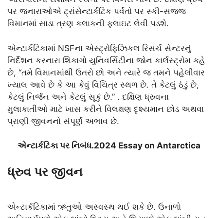
પર જનારાઓએ ટ્રાંસેન્ટાર્કટિક પર્વતો પર સ્કી-સજ્જ
વિમાનમાં સાડા ત્રણ કલાકની ફ્લાઇટ લેવી પડશે.
એન્ટાર્કટિકામાં NSFના એસ્ટ્રોફિઝિકલ રિસર્ચ સેન્ટરનું
નિર્દેશન કરનારા શિકાગો યુનિવર્સિટીના જોન કાર્લસ્ટ્રોમ કહે
છે, “તમે વિમાનમાંથી ઉતરો છો અને ત્યારે જ તમને પહેલીવાર
ખ્યાલ આવે છે કે આ કેવું વિચિત્ર સ્થળ છે. તે કેટલું ઠંડું છે,
કેટલું નિર્જન અને કેટલું સૂકું છે.” . દક્ષિણ ધ્રુવના
મુલાકાતીઓ માટે ખાસ કરીને વિલક્ષણ દૃશ્યમાન છોડ અથવા
પ્રાણી જીવનનો સંપૂર્ણ અભાવ છે.
એન્ટાર્કટિકા પર નિબંધ.2024 Essay on Antarctica
ધ્રુવ
પર જીવન
એન્ટાર્કટિકામાં ઋતુઓ અસ્વસ્થ થઈ શકે છે. ઉનાળો