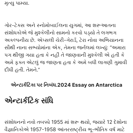
મૃત્યુ પામ્યા.
ગોર-ટેક્સ અને સ્નોમોબાઈલના યુગમાં, આ શરૂઆતના
સંશોધકોએ જે મુશ્કેલીનો સામનો કરવો પડ્યો તે લગભગ
અકલ્પનીય છે. એપ્સલી ચેરી-ગેરાર્ડ, ટેરા નોવા અભિયાનના
સૌથી નાના સભ્યોમાંના એક, તેમના જર્નલમાં લખ્યું: “અમારા
પગ થીજી ગયા હતા કે નહીં તે જાણવાની મુશ્કેલી એ હતી કે
અમે ફક્ત એટલું જ જાણતા હતા કે અમે બધી લાગણી ગુમાવી
દીધી હતી. તેમને.”
એન્ટાર્કટિકા પર નિબંધ.2024 Essay on Antarctica
એન્ટાર્કટિક સંધિ
સંશોધનનો નવો તબક્કો 1955 માં શરૂ થયો, જ્યારે 12 દેશોના
વૈજ્ઞાનિકોએ 1957-1958 આંતરરાષ્ટ્રીય ભૂ-ભૌતિક વર્ષ માટે