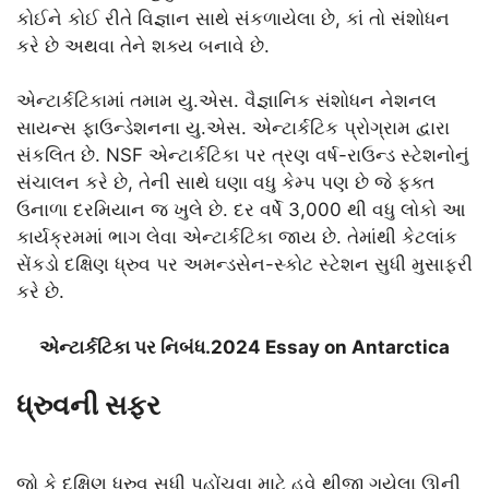
કોઈને કોઈ રીતે વિજ્ઞાન સાથે સંકળાયેલા છે, કાં તો સંશોધન
કરે છે અથવા તેને શક્ય બનાવે છે.
એન્ટાર્કટિકામાં તમામ યુ.એસ. વૈજ્ઞાનિક સંશોધન નેશનલ
સાયન્સ ફાઉન્ડેશનના યુ.એસ. એન્ટાર્કટિક પ્રોગ્રામ દ્વારા
સંકલિત છે. NSF એન્ટાર્કટિકા પર ત્રણ વર્ષ-રાઉન્ડ સ્ટેશનોનું
સંચાલન કરે છે, તેની સાથે ઘણા વધુ કેમ્પ પણ છે જે ફક્ત
ઉનાળા દરમિયાન જ ખુલે છે. દર વર્ષે 3,000 થી વધુ લોકો આ
કાર્યક્રમમાં ભાગ લેવા એન્ટાર્કટિકા જાય છે. તેમાંથી કેટલાંક
સેંકડો દક્ષિણ ધ્રુવ પર અમન્ડસેન-સ્કોટ સ્ટેશન સુધી મુસાફરી
કરે છે.
એન્ટાર્કટિકા પર નિબંધ.2024 Essay on Antarctica
ધ્રુવની સફર
જો કે દક્ષિણ ધ્રુવ સુધી પહોંચવા માટે હવે થીજી ગયેલા ઊની