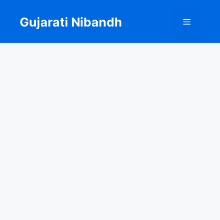
Skip
to
Gujarati Nibandh
Menu
content