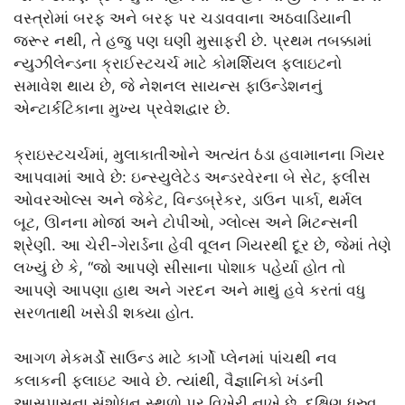
વસ્ત્રોમાં બરફ અને બરફ પર ચડાવવાના અઠવાડિયાની
જરૂર નથી, તે હજુ પણ ઘણી મુસાફરી છે. પ્રથમ તબક્કામાં
ન્યુઝીલેન્ડના ક્રાઈસ્ટચર્ચ માટે કોમર્શિયલ ફ્લાઇટનો
સમાવેશ થાય છે, જે નેશનલ સાયન્સ ફાઉન્ડેશનનું
એન્ટાર્કટિકાના મુખ્ય પ્રવેશદ્વાર છે.
ક્રાઇસ્ટચર્ચમાં, મુલાકાતીઓને અત્યંત ઠંડા હવામાનના ગિયર
આપવામાં આવે છે: ઇન્સ્યુલેટેડ અન્ડરવેરના બે સેટ, ફ્લીસ
ઓવરઓલ્સ અને જેકેટ, વિન્ડબ્રેકર, ડાઉન પાર્કા, થર્મલ
બૂટ, ઊનના મોજાં અને ટોપીઓ, ગ્લોવ્સ અને મિટન્સની
શ્રેણી. આ ચેરી-ગેરાર્ડના હેવી વૂલન ગિયરથી દૂર છે, જેમાં તેણે
લખ્યું છે કે, “જો આપણે સીસાના પોશાક પહેર્યા હોત તો
આપણે આપણા હાથ અને ગરદન અને માથું હવે કરતાં વધુ
સરળતાથી ખસેડી શક્યા હોત.
આગળ મેકમર્ડો સાઉન્ડ માટે કાર્ગો પ્લેનમાં પાંચથી નવ
કલાકની ફ્લાઇટ આવે છે. ત્યાંથી, વૈજ્ઞાનિકો ખંડની
આસપાસના સંશોધન સ્થળો પર વિખેરી નાખે છે. દક્ષિણ ધ્રુવ