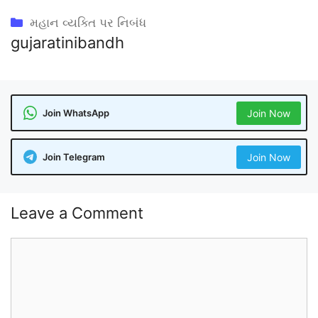
Categories
મહાન વ્યક્તિ પર નિબંધ
gujaratinibandh
Join WhatsApp
Join Now
Join Telegram
Join Now
Leave a Comment
Comment