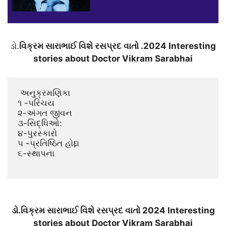
ડો.
વિક્રમ સારાભાઈ વિશે રસપ્રદ વાતો .2024 Interesting
stories about Doctor Vikram Sarabhai
 અનુક્રમણિકા

૧ -પરિચય

૨-અંગત જીવન

૩-સિદ્ધિઓ:

૪-પુરસ્કારો

૫ -પ્રતિષ્ઠિત હોદ્દા

૬-સ્થાપના

ડો.વિક્રમ સારાભાઈ વિશે રસપ્રદ વાતો 2024 Interesting
stories about Doctor Vikram Sarabhai