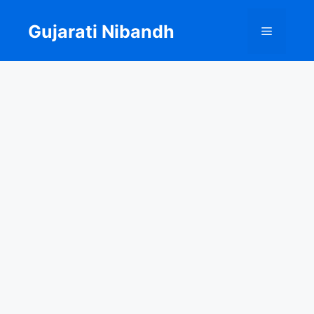
Skip
to
Gujarati Nibandh
Menu
content