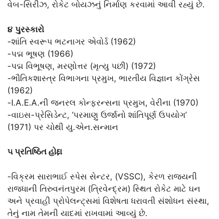
વેબ-સિરીઝ, રોકેટ બોયઝનું નિર્માણ કરવામાં આવી રહ્યું છે.
૪
પુરસ્કારો
-શાંતિ સ્વરૂપ ભટનાગર એવોર્ડ (1962)
-પદ્મ ભૂષણ (1966)
-પદ્મ વિભૂષણ, મરણોત્તર (મૃત્યુ પછી) (1972)
-ભૌતિકશાસ્ત્ર વિભાગના પ્રમુખ, ભારતીય વિજ્ઞાન કોંગ્રેસ
(1962)
-I.A.E.A.ની જનરલ કોન્ફરન્સના પ્રમુખ, વેરીના (1970)
-વાઇસ-પ્રેસિડેન્ટ, ‘પરમાણુ ઉર્જાનો શાંતિપૂર્ણ ઉપયોગ’
(1971) પર ચોથી યુ.એન.સન્માન
૫ પ્રતિષ્ઠિત હોદ્દા
-વિક્રમ સારાભાઈ સ્પેસ સેન્ટર, (VSSC), કેરળ રાજ્યની
રાજધાની તિરુવનંતપુરમ (ત્રિવેન્દ્રમ) સ્થિત રોકેટ માટે ઘન
અને પ્રવાહી પ્રોપેલન્ટ્સમાં વિશેષતા ધરાવતી સંશોધન સંસ્થા,
તેનું નામ તેમની યાદમાં રાખવામાં આવ્યું છે.