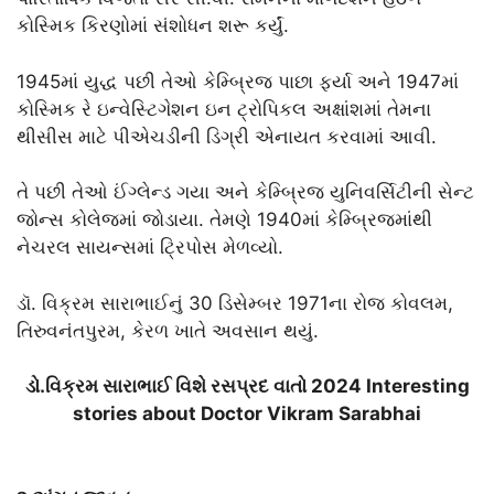
કોસ્મિક કિરણોમાં સંશોધન શરૂ કર્યું.
1945માં યુદ્ધ પછી તેઓ કેમ્બ્રિજ પાછા ફર્યા અને 1947માં
કોસ્મિક રે ઇન્વેસ્ટિગેશન ઇન ટ્રોપિકલ અક્ષાંશમાં તેમના
થીસીસ માટે પીએચડીની ડિગ્રી એનાયત કરવામાં આવી.
તે પછી તેઓ ઈંગ્લેન્ડ ગયા અને કેમ્બ્રિજ યુનિવર્સિટીની સેન્ટ
જોન્સ કોલેજમાં જોડાયા. તેમણે 1940માં કેમ્બ્રિજમાંથી
નેચરલ સાયન્સમાં ટ્રિપોસ મેળવ્યો.
ડૉ. વિક્રમ સારાભાઈનું 30 ડિસેમ્બર 1971ના રોજ કોવલમ,
તિરુવનંતપુરમ, કેરળ ખાતે અવસાન થયું.
ડો.વિક્રમ સારાભાઈ વિશે રસપ્રદ વાતો 2024 Interesting
stories about Doctor Vikram Sarabhai