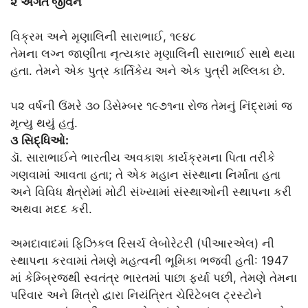
૨
અંગત જીવન
વિક્રમ અને મૃણાલિની સારાભાઈ, ૧૯૪૮
તેમના લગ્ન જાણીતા નૃત્યકાર મૃણાલિની સારાભાઈ‎‎ સાથે થયા
હતા. તેમને એક પુત્ર કાર્તિકેય અને એક પુત્રી મલ્લિકા છે.
૫૨ વર્ષની ઉંમરે ૩૦ ડિસેમ્બર ૧૯૭૧ના રોજ તેમનું નિંદ્રામાં જ
મૃત્યુ થયું હતું.
૩
સિદ્ધિઓ:
ડૉ. સારાભાઈને ભારતીય અવકાશ કાર્યક્રમના પિતા તરીકે
ગણવામાં આવતા હતા; તે એક મહાન સંસ્થાના નિર્માતા હતા
અને વિવિધ ક્ષેત્રોમાં મોટી સંખ્યામાં સંસ્થાઓની સ્થાપના કરી
અથવા મદદ કરી.
અમદાવાદમાં ફિઝિકલ રિસર્ચ લેબોરેટરી (પીઆરએલ) ની
સ્થાપના કરવામાં તેમણે મહત્વની ભૂમિકા ભજવી હતી: 1947
માં કેમ્બ્રિજથી સ્વતંત્ર ભારતમાં પાછા ફર્યા પછી, તેમણે તેમના
પરિવાર અને મિત્રો દ્વારા નિયંત્રિત ચેરિટેબલ ટ્રસ્ટોને