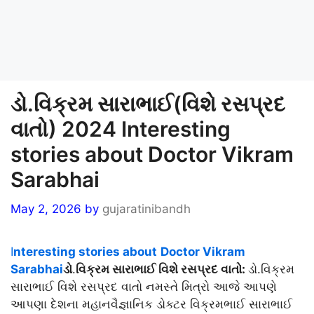
ડો.વિક્રમ સારાભાઈ(વિશે રસપ્રદ
વાતો) 2024 Interesting
stories about Doctor Vikram
Sarabhai
May 2, 2026
by
gujaratinibandh
I
nteresting stories about
Doctor Vikram
Sarabhai
ડો
.
વિક્રમ સારાભાઈ વિશે રસપ્રદ વાતો:
ડો.વિક્રમ
સારાભાઈ વિશે રસપ્રદ વાતો નમસ્તે મિત્રો આજે આપણે
આપણા દેશના મહાનવૈજ્ઞાનિક ડોક્ટર વિક્રમભાઈ સારાભાઈ