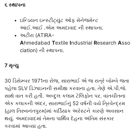
૬ સ્થાપના
ઇન્ડિયન ઇન્સ્ટીટ્યુંટ ઓફ મેનેજમેન્ટ
આઈ.આઈ .એમ અમદાવાદ ની સ્થાપના.
અટીરા (ATIRA-
A
hmedabad
T
extile
I
ndustrial
R
esearch
A
sso
ciation) ની સ્થાપના.
7 મૃત્યુ
30 ડિસેમ્બર 1971ના રોજ, સારાભાઈ એ જ રાત્રે બોમ્બે જતા
પહેલા SLV ડિઝાઇનની સમીક્ષા કરવાના હતા. તેણે એ.પી.જે.
સાથે વાત કરી હતી. અબ્દુલ કલામ ટેલિફોન પર. વાતચીતના
એક કલાકની અંદર, સારાભાઈનું 52 વર્ષની વયે ત્રિવેન્દ્રમ
(હાલ તિરુવનંતપુરમ)માં કાર્ડિયાક અરેસ્ટને કારણે અવસાન
થયું. અમદાવાદમાં તેમના પાર્થિવ દેહના અંતિમ સંસ્કાર
કરવામાં આવ્યા હતા.