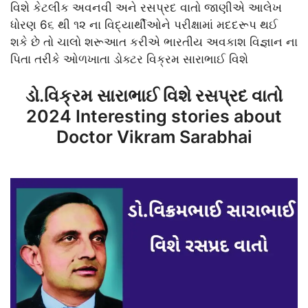
વિશે કેટલીક અવનવી અને રસપ્રદ વાતો જાણીએ આલેખ
ધોરણ 6૬ થી ૧૨ ના વિદ્યાર્થીઓને પરીક્ષામાં મદદરૂપ થઈ
શકે છે તો ચાલો શરૂઆત કરીએ ભારતીય અવકાશ વિજ્ઞાન ના
પિતા તરીકે ઓળખાતા ડોક્ટર વિક્રમ સારાભાઈ વિશે
ડો.વિક્રમ સારાભાઈ વિશે રસપ્રદ વાતો
2024 Interesting stories about
Doctor Vikram Sarabhai