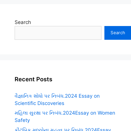
Search
Search
Recent Posts
વૈજ્ઞાનિક શોધો પર નિબંધ.2024 Essay on
Scientific Discoveries
મહિલા સુરક્ષા પર નિબંધ.2024Essay on Women
Safety
કૌટુંબિક મૂલ્યોના મહત્વ પર નિબંધ.2024Essay