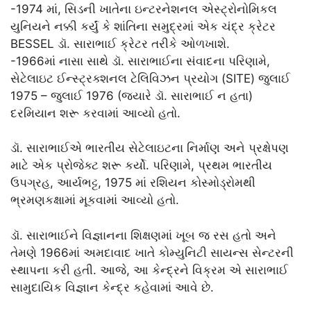
-1974 માં, સિડની ખાતેના ઇન્ટરનેશનલ એસ્ટ્રોનોમિકલ
યુનિયને નક્કી કર્યું કે શાંતિના સમુદ્રમાં એક ચંદ્ર ક્રેટર
BESSEL ડૉ. સારાભાઈ ક્રેટર તરીકે ઓળખાશે.
-1966માં નાસા સાથે ડૉ. સારાભાઈના સંવાદના પરિણામે,
સેટેલાઇટ ઈન્સ્ટ્રક્શનલ ટેલિવિઝન પ્રયોગ (SITE) જુલાઈ
1975 – જુલાઈ 1976 (જ્યારે ડૉ. સારાભાઈ ન હતા)
દરમિયાન શરૂ કરવામાં આવ્યો હતો.
ડૉ. સારાભાઈએ ભારતીય સેટેલાઇટના નિર્માણ અને પ્રક્ષેપણ
માટે એક પ્રોજેક્ટ શરૂ કર્યો. પરિણામે, પ્રથમ ભારતીય
ઉપગ્રહ, આર્યભટ્ટ, 1975 માં રશિયન કોસ્મોડ્રોમથી
ભ્રમણકક્ષામાં મૂકવામાં આવ્યો હતો.
ડૉ. સારાભાઈને વિજ્ઞાનના શિક્ષણમાં ખૂબ જ રસ હતો અને
તેમણે 1966માં અમદાવાદ ખાતે કોમ્યુનિટી સાયન્સ સેન્ટરની
સ્થાપના કરી હતી. આજે, આ કેન્દ્રને વિક્રમ એ સારાભાઈ
સામુદાયિક વિજ્ઞાન કેન્દ્ર કહેવામાં આવે છે.