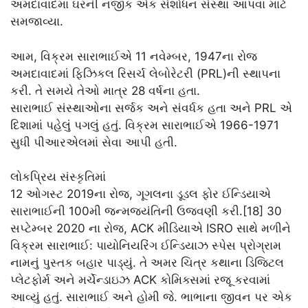
અમદાવાદમાં ઘરની નજીક એક સંશોધન સંસ્થા આપવા માટે
સમજાવ્યા.
આમ, વિક્રમ સારાભાઈએ 11 નવેમ્બર, 1947ના રોજ
અમદાવાદમાં ફિઝિકલ રિસર્ચ લેબોરેટરી (PRL)ની સ્થાપના
કરી. તે સમયે તેઓ માત્ર 28 વર્ષના હતા.
સારાભાઈ સંસ્થાઓના સર્જક અને સંવર્ધક હતા અને PRL એ
દિશામાં પહેલું પગલું હતું. વિક્રમ સારાભાઈએ 1966-1971
સુધી પીઆરએલમાં સેવા આપી હતી.
લોકપ્રિય સંસ્કૃતિમાં
12 ઓગસ્ટ 2019ના રોજ, ગૂગલના ડૂડલ ફોર ઈન્ડિયાએ
સારાભાઈની 100મી જન્મજયંતિની ઉજવણી કરી.[18] 30
સપ્ટેમ્બર 2020 ના રોજ, ACK મીડિયાએ ISRO સાથે મળીને
વિક્રમ સારાભાઈ: પાયોનિયરિંગ ઈન્ડિયાઝ સ્પેસ પ્રોગ્રામ
નામનું પુસ્તક બહાર પાડ્યું. તે અમર ચિત્ર કથાના ડિજિટલ
પ્લેટફોર્મ અને મર્ચેન્ડાઇઝ ACK કોમિક્સમાં રજૂ કરવામાં
આવ્યું હતું. સારાભાઈ અને હોમી જે. ભાભાના જીવન પર એક