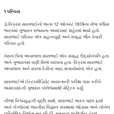
૧ પરિચય
ડૉ.વિક્રમ સારાભાઈનો જન્મ 12 ઓગસ્ટ 1919ના રોજ પશ્ચિમ
ભારતમાં ગુજરાત રાજ્યના અમદાવાદ શહેરમાં થયો હતો.
સારાભાઈ પરિવાર એક મહત્વપૂર્ણ અને સમૃદ્ધ જૈન વેપારી
પરિવાર હતો.
તેમના પિતા અંબાલાલ સારાભાઈ એક સમૃદ્ધ ઉદ્યોગપતિ હતા
અને ગુજરાતમાં ઘણી મિલો ધરાવતા હતા. વિક્રમ સારાભાઈ
અંબાલાલ અને સરલા દેવીના આઠ સંતાનોમાંના એક હતા.
સારાભાઈએ ઈન્ટરમીડિયેટ સાયન્સની પરીક્ષા પાસ કરીને
અમદાવાદની ગુજરાત કોલેજમાંથી મેટ્રિક કર્યું.
બીજા વિશ્વયુદ્ધની વૃદ્ધિ સાથે, સારાભાઈ ભારત પાછા ફર્યા
અને બેંગ્લોરમાં ભારતીય વિજ્ઞાન સંસ્થામાં જોડાયા અને નોબેલ
પારિતોષિક વિજેતા સર સી.વી. રામનના માર્ગદર્શન હેઠળ