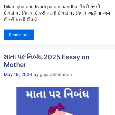
Dikari gharani divadi para nibandha દીકરી ઘરની
દીવડી પર નિબંધ: દીકરી ઘરની દીવડી પર નિબંધ અહીંયા અમે
દીકરી ઘરની દીવડી …
Read more
માતા પર નિબંધ.2025 Essay on
Mother
May 19, 2026
by
gujaratinibandh