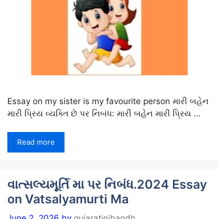
Essay on my sister is my favourite person મારી બહેન
મારી પ્રિય વ્યક્તિ છે પર નિબંધ: મારી બહેન મારી પ્રિય …
Read more
વાત્સલ્યમૂર્તિ મા પર નિબંધ.2024 Essay
on Vatsalyamurti Ma
June 2, 2026
by
gujaratinibandh