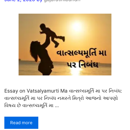
Essay on Vatsalyamurti Ma વાત્સલ્યમૂર્તિ મા પર નિબંધ:
વાત્સલ્યમૂર્તિ મા પર નિબંધ નમસ્તે મિત્રો આજનો આપણો
વિષય છે વાત્સલ્યમૂર્તિ મા …
Read more