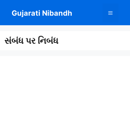
Skip
to
Gujarati Nibandh
Menu
content
સંબંધ પર નિબંધ