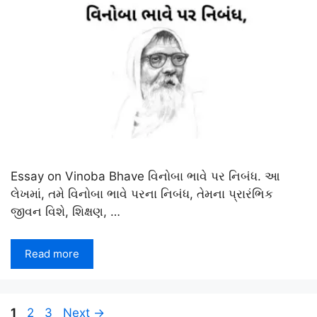
Essay on Vinoba Bhave વિનોબા ભાવે પર નિબંધ. આ
લેખમાં, તમે વિનોબા ભાવે પરના નિબંધ, તેમના પ્રારંભિક
જીવન વિશે, શિક્ષણ, …
Read more
Page
Page
Page
1
2
3
Next
→