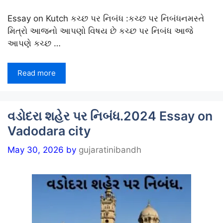
Essay on Kutch કચ્છ પર નિબંધ :કચ્છ પર નિબંધનમસ્તે
મિત્રો આજનો આપણો વિષય છે કચ્છ પર નિબંધ આજે
આપણે કચ્છ …
Read more
વડોદરા શહેર પર નિબંધ.2024 Essay on
Vadodara city
May 30, 2026
by
gujaratinibandh