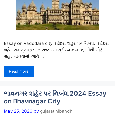
Essay on Vadodara city વડોદરા શહેર પર નિબંધ: વડોદરા
શહેર સમગ્ર ગુજરાત રાજ્યમાં ત્રીજા નંબરનું સૌથી મોટું
શહેર માનવામાં આવે …
Read more
ભાવનગર શહેર પર નિબંધ.2024 Essay
on Bhavnagar City
May 25, 2026
by
gujaratinibandh