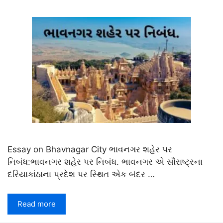
Essay on Bhavnagar City ભાવનગર શહેર પર
નિબંધ:ભાવનગર શહેર પર નિબંધ. ભાવનગર એ સૌરાષ્ટ્રના
દરિયાકાંઠાના પ્રદેશ પર સ્થિત એક બંદર …
Read more