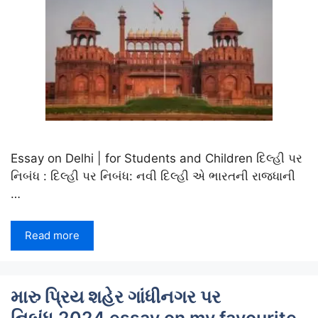
Essay on Delhi | for Students and Children દિલ્હી પર
નિબંધ : દિલ્હી પર નિબંધ: નવી દિલ્હી એ ભારતની રાજધાની
…
Read more
મારુ પ્રિય શહેર ગાંધીનગર પર