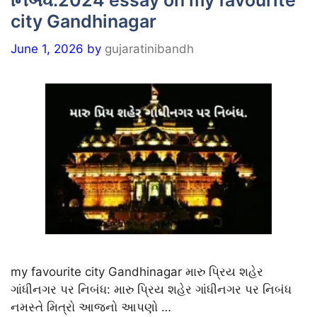
નિબંધ.2024 essay on my favourite
city Gandhinagar
June 1, 2026
by
gujaratinibandh
my favourite city Gandhinagar મારુ પ્રિય શહેર
ગાંધીનગર પર નિબંધ: મારુ પ્રિય શહેર ગાંધીનગર પર નિબંધ
નમસ્તે મિત્રો આજનો આપણો …