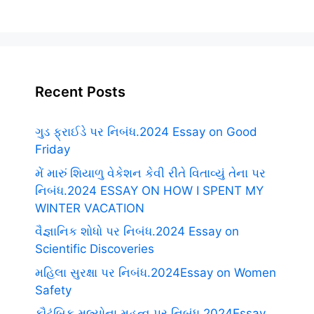
Recent Posts
ગુડ ફ્રાઈડે પર નિબંધ.2024 Essay on Good
Friday
મેં મારું શિયાળુ વેકેશન કેવી રીતે વિતાવ્યું તેના પર
નિબંધ.2024 ESSAY ON HOW I SPENT MY
WINTER VACATION
વૈજ્ઞાનિક શોધો પર નિબંધ.2024 Essay on
Scientific Discoveries
મહિલા સુરક્ષા પર નિબંધ.2024Essay on Women
Safety
કૌટુંબિક મૂલ્યોના મહત્વ પર નિબંધ.2024Essay