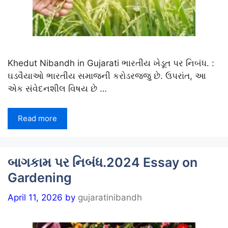
Khedut Nibandh in Gujarati ભારતીય ખેડૂત પર નિબંધ. :
ઘડવૈયાઓ ભારતીય સમાજની કરોડરજ્જુ છે. ઉપરાંત, આ
એક સંવેદનશીલ વિષય છે …
Read more
બાગકામ પર નિબંધ.2024 Essay on
Gardening
April 11, 2026
by
gujaratinibandh