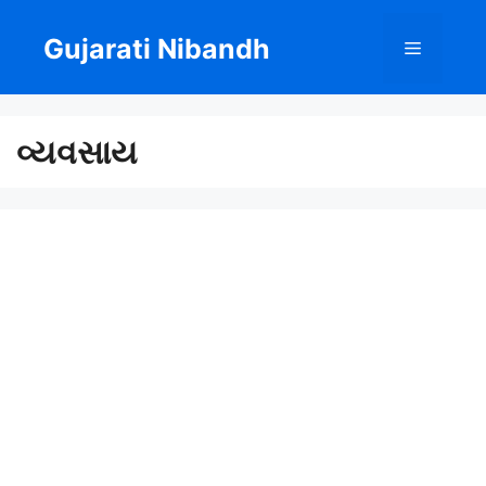
Skip
to
Gujarati Nibandh
Menu
content
વ્યવસાય