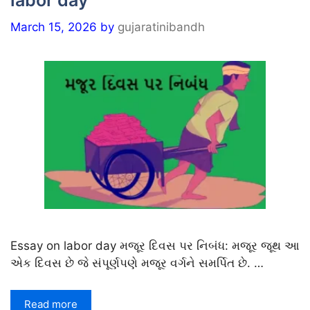
labor day
March 15, 2026
by
gujaratinibandh
Essay on labor day મજૂર દિવસ પર નિબંધ: મજૂર જૂથ આ
એક દિવસ છે જે સંપૂર્ણપણે મજૂર વર્ગને સમર્પિત છે. …
Read more