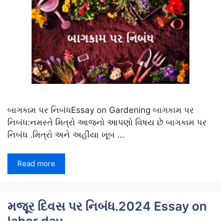
બાગકામ પર નિબંધEssay on Gardening બાગકામ પર
નિબંધ:નમસ્તે મિત્રો આજનો આપણો વિષય છે બાગકામ પર
નિબંધ .મિત્રો અને અહીંયા ખૂબ …
Read more
મજૂર દિવસ પર નિબંધ.2024 Essay on