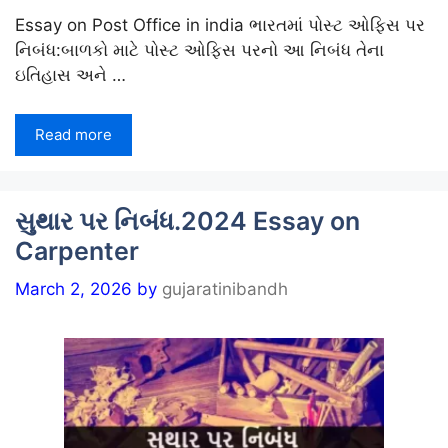
Essay on Post Office in india ભારતમાં પોસ્ટ ઓફિસ પર
નિબંધ:બાળકો માટે પોસ્ટ ઓફિસ પરનો આ નિબંધ તેના
ઇતિહાસ અને …
Read more
સુથાર પર નિબંધ.2024 Essay on
Carpenter
March 2, 2026
by
gujaratinibandh