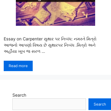
Essay on Carpenter સુથાર પર નિબંધ: નમસ્તે મિત્રો
આજનો આપણો વિષય છે સુથારપર નિબંધ .મિત્રો અને
અહીંયા ખૂબ જ સરળ …
Read more
Search
Search