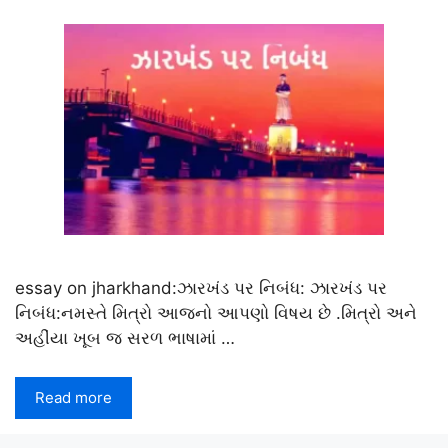
essay on jharkhand:ઝારખંડ પર નિબંધ: ઝારખંડ પર
નિબંધ:નમસ્તે મિત્રો આજનો આપણો વિષય છે .મિત્રો અને
અહીંયા ખૂબ જ સરળ ભાષામાં …
Read more