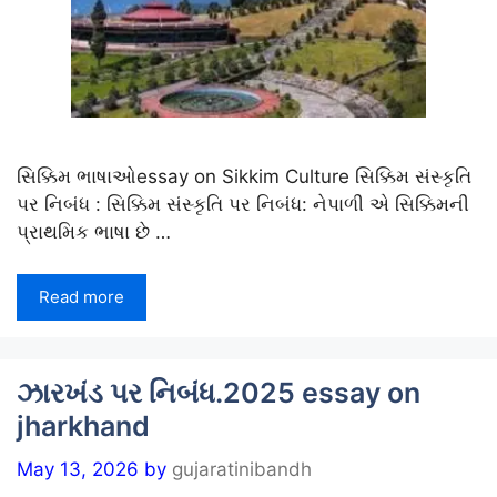
સિક્કિમ ભાષાઓessay on Sikkim Culture સિક્કિમ સંસ્કૃતિ
પર નિબંધ : સિક્કિમ સંસ્કૃતિ પર નિબંધ: નેપાળી એ સિક્કિમની
પ્રાથમિક ભાષા છે …
Read more
ઝારખંડ પર નિબંધ.2025 essay on
jharkhand
May 13, 2026
by
gujaratinibandh