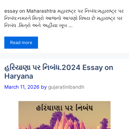
essay on Maharashtra મહારાષ્ટ્ર પર નિબંધ:મહારાષ્ટ્ર પર
નિબંધ:નમસ્તે મિત્રો આજનો આપણો વિષય છે મહારાષ્ટ્ર પર
નિબંધ .મિત્રો અને અહીંયા ખૂબ …
Read more
હરિયાણા પર નિબંધ.2024 Essay on
Haryana
March 11, 2026
by
gujaratinibandh