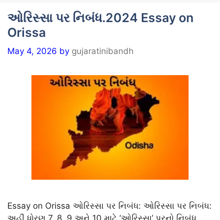
ઓરિસ્સા પર નિબંધ.2024 Essay on
Orissa
May 4, 2026
by
gujaratinibandh
Essay on Orissa ઓરિસ્સા પર નિબંધ: ઓરિસ્સા પર નિબંધ:
અહીં ધોરણ 7, 8, 9 અને 10 માટે ‘ઓરિસ્સા’ પરનો નિબંધ …