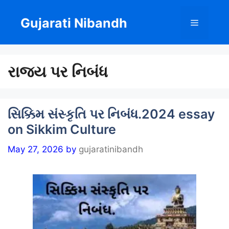
Skip
to
Gujarati Nibandh
Menu
content
રાજ્ય પર નિબંધ
સિક્કિમ સંસ્કૃતિ પર નિબંધ.2024 essay
on Sikkim Culture
May 27, 2026
by
gujaratinibandh