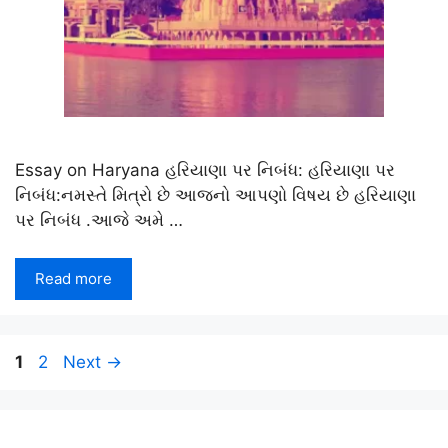
Essay on Haryana હરિયાણા પર નિબંધ: હરિયાણા પર
નિબંધ:નમસ્તે મિત્રો છે આજનો આપણો વિષય છે હરિયાણા
પર નિબંધ .આજે અમે …
Read more
Page
Page
1
2
Next
→