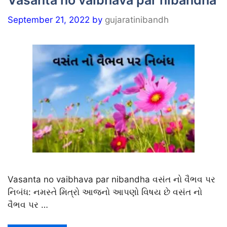
Vasanta no vaibhava par nibandha
September 21, 2022
by
gujaratinibandh
Vasanta no vaibhava par nibandha વસંત નો વૈભવ પર
નિબંધ: નમસ્તે મિત્રો આજનો આપણો વિષય છે વસંત નો
વૈભવ પર …