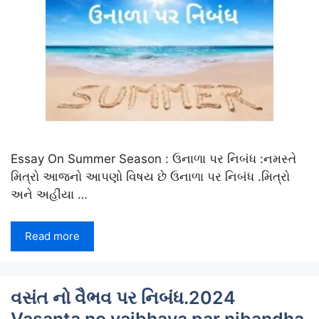
Essay On Summer Season : ઉનાળા પર નિબંધ :નમસ્તે
મિત્રો આજનો આપણો વિષય છે ઉનાળા પર નિબંધ .મિત્રો
અને અહીંયા …
Read more
વસંત નો વૈભવ પર નિબંધ.2024