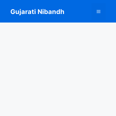
Skip
to
Gujarati Nibandh
Menu
content