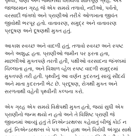
પૃથ્વી, પાણી અને જમીનથી ઘેરાયેલો શાંતિપૂર્ણ ગ્રહ. એક
જાજરમાન ગ્રહ જે એક સમયે તળાવો, નદીઓ, પર્વતો,
વરસાદી જંગલો અને પ્રાણીઓ તરીકે ઓળખાતા જીવંત
જીવોથી ભરપૂર હતો. વાતાવરણ, સમુદ્ર અને વાતાવરણ
પ્રદૂષણ અને દૂષણથી મુક્ત હતું.
આકાશ સ્વચ્છ અને વાદળી હતું, તળાવો સ્વચ્છ અને સ્પષ્ટ
અને અશુદ્ધ હતા. પ્રાણીઓ જમીન પર ફરતા હતા,
માછલીઓ મુક્તપણે તરતી હતી, પક્ષીઓ વરસાદના જંગલમાં
ચિલ્લાતા હતા, અને વિશાળ વ્હેલ સ્પષ્ટ વાદળી સમુદ્રમાં
મુક્તપણે તરી હતી. પૃથ્વીનું આ વર્ણન કુદરતનું સાચું સૌંદર્ય
અને માતા કુદરતની ભેટ છે. પ્રદૂષણ, રોગથી મુક્ત અને
સરળતાથી વહેતી પૃથ્વીની કલ્પના કરો.
એક ગ્રહ એક સમયે વિક્ષેપથી મુક્ત હતો, જ્યાં સુધી એક
પ્રાણીનો જન્મ થયો ન હતો અને તે વિશિષ્ટ પ્રાણી જે
જીવનમાં આવ્યું હતું તે નિએન્ડરથલ્સ કહેવાતું બીજું કોઈ ન
હતું. નિએન્ડરથલ્સ બે પગ અને હાથ અને વિરોધી અંગૂઠા સાથે