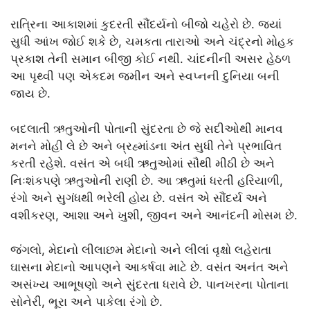
રાત્રિના આકાશમાં કુદરતી સૌંદર્યનો બીજો ચહેરો છે. જ્યાં
સુધી આંખ જોઈ શકે છે, ચમકતા તારાઓ અને ચંદ્રનો મોહક
પ્રકાશ તેની સમાન બીજી કોઈ નથી. ચાંદનીની અસર હેઠળ
આ પૃથ્વી પણ એકદમ જમીન અને સ્વપ્નની દુનિયા બની
જાય છે.
બદલાતી ઋતુઓની પોતાની સુંદરતા છે જે સદીઓથી માનવ
મનને મોહી લે છે અને બ્રહ્માંડના અંત સુધી તેને પ્રભાવિત
કરતી રહેશે. વસંત એ બધી ઋતુઓમાં સૌથી મીઠી છે અને
નિઃશંકપણે ઋતુઓની રાણી છે. આ ઋતુમાં ધરતી હરિયાળી,
રંગો અને સુગંધથી ભરેલી હોય છે. વસંત એ સૌંદર્ય અને
વશીકરણ, આશા અને ખુશી, જીવન અને આનંદની મોસમ છે.
જંગલો, મેદાનો લીલાછમ મેદાનો અને લીલાં વૃક્ષો લહેરાતા
ઘાસના મેદાનો આપણને આકર્ષવા માટે છે. વસંત અનંત અને
અસંખ્ય આભૂષણો અને સુંદરતા ધરાવે છે. પાનખરના પોતાના
સોનેરી, ભૂરા અને પાકેલા રંગો છે.