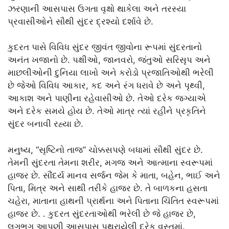
ઝરણાની આસપાસ ઉગતા વૃક્ષો થાકેલા અને તરસ્યા
પ્રવાસીઓને સૌથી સુંદર દ્રશ્યો દર્શાવે છે.
કુદરત પાસે વિવિધ સુંદર જીવંત જીવોના રૂપમાં સુંદરતાનો
અનંત ખજાનો છે. પક્ષીઓ, જાનવરો, જંતુઓ સરિસૃપ અને
માછલીઓની દુનિયા લાખો અને કરોડો પ્રજાતિઓથી ભરેલી
છે જેઓ વિવિધ આકાર, કદ અને રંગ ધરાવે છે અને પૃથ્વી,
આકાશ અને પાણીના રહેવાસીઓ છે. તેઓ દરેક જગ્યાએ
અને દરેક સમયે હોય છે. તેઓ માત્ર ત્યાં રહીને પ્રકૃતિને
સુંદર બનાવી રહ્યા છે.
મનુષ્ય, “સૃષ્ટિનો તાજ” ચોક્કસપણે બધામાં સૌથી સુંદર છે.
તેમની સુંદરતા તેમના શરીર, મગજ અને આત્માના સ્વરૂપમાં
હાજર છે. સૌંદર્ય માનવ સર્જન જેમ કે માતા, બહેન, ભાઈ અને
પિતા, મિત્ર અને સાથી તરીકે હાજર છે. તે બાળકના હસતા
ચહેરા, માતાના હાથની પ્રાર્થના અને પિતાના ચિંતિત સ્વરૂપમાં
હાજર છે. . કુદરત સુંદરતાઓથી ભરેલી છે જે હાજર છે,
લગભગ આપણી આસપાસ પથરાયેલી દરેક વસ્તુમાં.