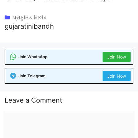
Categories
પ્રાકૃતિક નિબંધ
gujaratinibandh
Join WhatsApp
Join Now
Join Telegram
Join Now
Leave a Comment
Comment