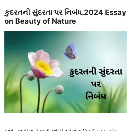
કુદરતની સુંદરતા પર નિબંધ.2024 Essay
on Beauty of Nature