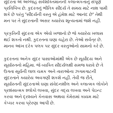
સુંદરતા એ અલ્લાહ સર્વશક્તિમાનની કલાત્મકતાનું સંપૂર્ણ
પ્રતિબિંબ છે. કુદરતનું ભૌતિક સૌંદર્ય તે સમય માટે નાશ પામી
શકે છે પરંતુ “સૌંદર્યની વસ્તુ એ હંમેશ માટે આનંદ છે” તેથી
મન પર તે સુંદરતાની અસર ક્યારેય શૂન્યતામાં જશે નહીં.
પ્રકૃતિની સુંદરતા એક એવો ખજાનો છે જે ક્યારેય ખલાસ
થઈ શકતો નથી. કુદરતના ઘણા ચહેરા છે. તેઓ સર્વત્ર છે.
માનવ આંખ દરેક પલક પર સુંદર વસ્તુઓનો સામનો કરે છે.
કુદરતના અનેક સુંદર પાસાઓમાંથી એક છે સૂર્યોદય અને
સૂર્યાસ્તનો મહિમા. જે વ્યક્તિ સૌંદર્યલક્ષી સમજ ધરાવે છે તે
ઉગતા સૂર્યની લાલ ચમક અને તારાઓના ઝગમગાટની
સુંદરતાને ક્યારેય અવગણી શકશે નહીં. તેવી જ રીતે,
સૂર્યાસ્તની સુંદરતાએ ઘણા સંવેદનશીલ અને કલાત્મક લોકોને
પ્રશંસાત્મક શ્લોકો લખવા, સુંદર ગદ્ય લખવા અને પેઇન્ટ
કરવા અને દ્રશ્યને કેનવાસ અથવા કેમેરામાં કાયમ માટે
કેપ્ચર કરવા પ્રેરણા આપી છે.