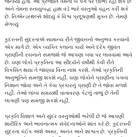
જન્મ્યા હતા. આ પ્રજાતિ તેમના બે પગ પર ઊભી રહી શકે છે
અને તેમના સ્નાયુબદ્ધ હાથ વડે ભારે વસ્તુઓ વહન કરી શકે
છે. નિએન્ડરથલ્સે શોધ્યું કે વિશ્વ પ્રદૂષણથી મુક્ત છે. તેમણે
મેળવ્યું
કુદરતની સુંદરતાએ સામાન્ય રીતે જીવનનો અનુભવ કરવાનો
એક માર્ગ છે. એક વ્યક્તિ કલાના કાર્ય અને દરેક જીવંત
પ્રાણીની રચનાને સમજશે જે આપણા બધા પર લાવવામાં આવે
છે. ઘણા લોકો પ્રકૃતિના આ સૌંદર્યને વર્ષોથી કેવી રીતે
વિકસિત થયા તે જાણ્યા વિના નાશ કરશે. તેઓ પ્રકૃતિની
અનુભૂતિને સમજી શકશે નહીં. ઘણા લોકોને પ્રાણીના પગના
નિશાન જોવા અને તે કેવા પ્રકારનું પ્રાણી છે તે જોવા મળશે
નહીં. તેઓ લાંબા સમયથી વાતાવરણ કેટલું તાજું છે તેની
લાગણી પણ સમજી શકશે નહીં.
પ્રકૃતિ વિશાળ અને સુંદર વસ્તુઓથી ભરેલી છે જે આપણી
શારીરિક અને ભાવનાત્મક સંવેદનાઓને શાંત કરે છે. કુદરતની
સુંદરતા કંઈક અંશે અમર, અનંત અને શાશ્વત છે. પ્રકૃતિની