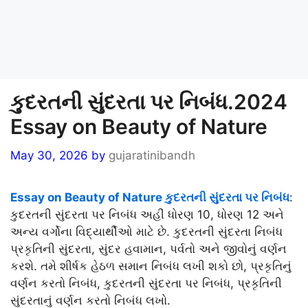
કુદરતની સુંદરતા પર નિબંધ.2024
Essay on Beauty of Nature
May 30, 2026
by
gujaratinibandh
Essay on Beauty of Nature કુદરતની સુંદરતા પર નિબંધ
:
કુદરતની સુંદરતા પર નિબંધ અહીં ધોરણ 10, ધોરણ 12 અને
અન્ય વર્ગોના વિદ્યાર્થીઓ માટે છે. કુદરતની સુંદરતા નિબંધ
પ્રકૃતિની સુંદરતા, સુંદર હવામાન, પર્વતો અને જીવોનું વર્ણન
કરશે. તમે શીર્ષક હેઠળ સમાન નિબંધ લખી શકો છો, પ્રકૃતિનું
વર્ણન કરતો નિબંધ, કુદરતની સુંદરતા પર નિબંધ, પ્રકૃતિની
સુંદરતાનું વર્ણન કરતો નિબંધ લખો.