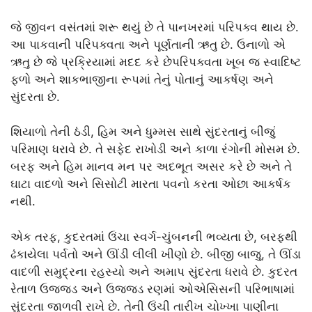
જે જીવન વસંતમાં શરૂ થયું છે તે પાનખરમાં પરિપક્વ થાય છે.
આ પાકવાની પરિપક્વતા અને પૂર્ણતાની ઋતુ છે. ઉનાળો એ
ઋતુ છે જે પ્રક્રિયામાં મદદ કરે છેપરિપક્વતા ખૂબ જ સ્વાદિષ્ટ
ફળો અને શાકભાજીના રૂપમાં તેનું પોતાનું આકર્ષણ અને
સુંદરતા છે.
શિયાળો તેની ઠંડી, હિમ અને ધુમ્મસ સાથે સુંદરતાનું બીજું
પરિમાણ ધરાવે છે. તે સફેદ રાખોડી અને કાળા રંગોની મોસમ છે.
બરફ અને હિમ માનવ મન પર અદભૂત અસર કરે છે અને તે
ઘાટા વાદળો અને સિસોટી મારતા પવનો કરતા ઓછા આકર્ષક
નથી.
એક તરફ, કુદરતમાં ઉંચા સ્વર્ગ-ચુંબનની ભવ્યતા છે, બરફથી
ઢંકાયેલા પર્વતો અને ઊંડી લીલી ખીણો છે. બીજી બાજુ, તે ઊંડા
વાદળી સમુદ્રના રહસ્યો અને અમાપ સુંદરતા ધરાવે છે. કુદરત
રેતાળ ઉજ્જડ અને ઉજ્જડ રણમાં ઓએસિસની પરિભાષામાં
સુંદરતા જાળવી રાખે છે. તેની ઉંચી તારીખ ચોખ્ખા પાણીના